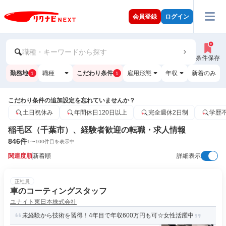
会員登録
ログイン
職種・キーワードから探す
条件保存
勤務地
職種
こだわり条件
雇用形態
年収
新着のみ
1
1
こだわり条件の追加設定を忘れていませんか？
土日祝休み
年間休日120日以上
完全週休2日制
学歴
稲毛区（千葉市）、経験者歓迎の転職・求人情報
846
件
1
〜
100
件目を表示中
関連度順
新着順
詳細表示
正社員
車のコーティングスタッフ
ユナイト東日本株式会社
未経験から技術を習得！4年目で年収600万円も可☆女性活躍中