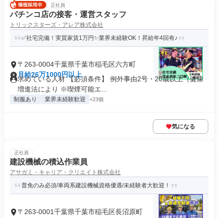
正社員
パチンコ店の接客・運営スタッフ
トリックスターズ・アレア株式会社
✅社宅完備！実質家賃1万円✨業界未経験OK！昇給年4回有♪
〒263-0004千葉県千葉市稲毛区六方町
月給26万1000円以上
求めている人材 【必須条件】 例外事由2号・20歳以上（健康
増進法により ※喫煙可能エ...
制服あり
業界未経験歓迎
+23個
気になる
正社員
建設機械の積込作業員
アサガミ・キャリア・クリエイト株式会社
普免のみ必須/車両系建設機械資格優遇/未経験者大歓迎！
〒263-0001千葉県千葉市稲毛区長沼原町