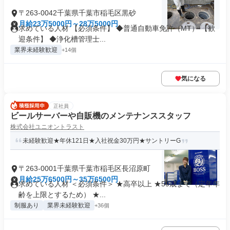
〒263-0042千葉県千葉市稲毛区黒砂
月給23万5000円～28万5000円
求めている人材 【必須条件】 ◆普通自動車免許（MT） 【歓
迎条件】 ◆浄化槽管理士...
業界未経験歓迎
+14個
気になる
正社員
ビールサーバーや自販機のメンテナンススタッフ
株式会社ユニオントラスト
未経験歓迎★年休121日★入社祝金30万円★サントリーG
〒263-0001千葉県千葉市稲毛区長沼原町
月給25万6500円～35万6500円
求めている人材 ＜必須条件＞ ★高卒以上 ★59歳まで（定年年
齢を上限とするため） ★...
制服あり
業界未経験歓迎
+36個