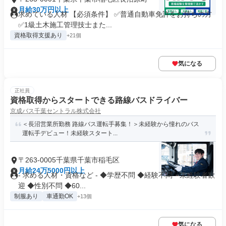
月給30万円以上
求めている人材 【必須条件】 ✅普通自動車免許をお持ちの方
✅1級土木施工管理技士また...
資格取得支援あり
+21個
気になる
正社員
資格取得からスタートできる路線バスドライバー
京成バス千葉セントラル株式会社
＜長沼営業所勤務 路線バス運転手募集！＞未経験から憧れのバス
運転手デビュー！未経験スタート...
〒263-0005千葉県千葉市稲毛区
月給24万5000円以上
- 求める人材・資格など - ◆学歴不問 ◆経験不問・未経験者歓
迎 ◆性別不問 ◆60...
制服あり
車通勤OK
+13個
気になる