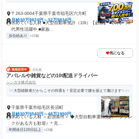
〒263-0004千葉県千葉市稲毛区六方町
月給30万9824円～32万9834円
求めている人材 ■大型自動車免許（10t）【必須】 ■20代・30
代男性活躍中 ■家族...
歩合給あり
+22個
気になる
正社員
アパレルや雑貨などの10t配送ドライバー
シンガタ株式会社
大型経験者だからこその待遇を！安定企業で腰を据えて働けます✨
千葉県千葉市稲毛区長沼町
月給30万9540円～48万1950円
求めている人材 ＜必須条件＞ ◆大型自動車運転免許 ＊ブラン
クがある方も歓迎♪ ＊充...
年間休日120日以上
+23個