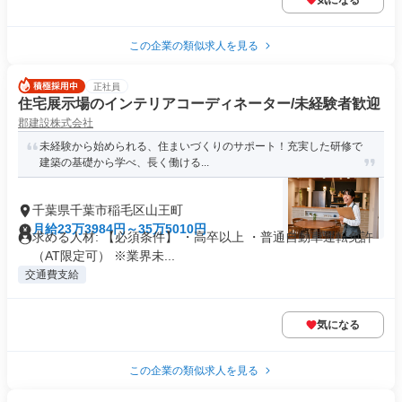
気になる
この企業の類似求人を見る
正社員
住宅展示場のインテリアコーディネーター/未経験者歓迎
郡建設株式会社
未経験から始められる、住まいづくりのサポート！充実した研修で
建築の基礎から学べ、長く働ける...
千葉県千葉市稲毛区山王町
月給23万3984円～35万5010円
求める人材: 【必須条件】 ・高卒以上 ・普通自動車運転免許
（AT限定可） ※業界未...
交通費支給
気になる
この企業の類似求人を見る