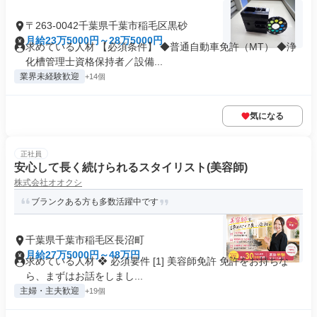
〒263-0042千葉県千葉市稲毛区黒砂
月給23万5000円～28万5000円
求めている人材 【必須条件】 ◆普通自動車免許（MT） ◆浄
化槽管理士資格保持者／設備...
業界未経験歓迎
+14個
気になる
正社員
安心して長く続けられるスタイリスト(美容師)
株式会社オオクシ
ブランクある方も多数活躍中です
千葉県千葉市稲毛区長沼町
月給27万5000円～48万円
求めている人材 ❖ 必須要件 [1] 美容師免許 免許をお持ちな
ら、まずはお話をしまし...
主婦・主夫歓迎
+19個