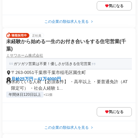
気になる
この企業の類似求人を見る
正社員
未経験から始める一生のお付き合いをする住宅営業(千
葉)
ミサワホーム株式会社
ガツガツ営業は不要！優しさが活きる住宅営業
〒263-0051千葉県千葉市稲毛区園生町
月給25万円～41万4000円
求めている人材 【必須条件】 ・高卒以上 ・要普通免許（AT
限定可） ・社会人経験 1...
年間休日120日以上
+11個
気になる
この企業の類似求人を見る