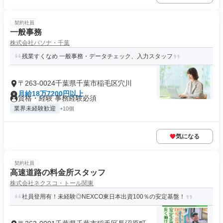
契約社員
一般事務
株式会社パソナ・千葉
残業すくなめ 一般事務・データチェック、入力スタッフ
〒263-0024千葉県千葉市稲毛区穴川
月給18万7200円以上
資格・経験 事務経験必須
業界未経験歓迎
+10個
気になる
契約社員
高速道路の料金所スタッフ
株式会社ネクスコ・トール関東
社員登用有！未経験◎NEXCO東日本出資100％の安定基盤！