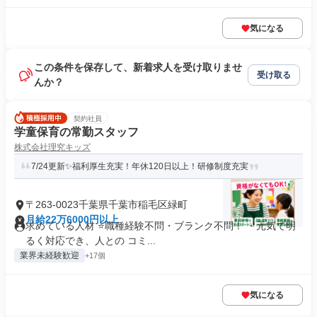
気になる
この条件を保存して、新着求人を受け取りませ
受け取る
んか？
契約社員
学童保育の常勤スタッフ
株式会社理究キッズ
7/24更新✨福利厚生充実！年休120日以上！研修制度充実
〒263-0023千葉県千葉市稲毛区緑町
月給22万6000円以上
求めている人材 ⭐職種経験不問・ブランク不問！ ・元気で明
るく対応でき、人との コミ...
業界未経験歓迎
+17個
気になる