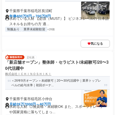
千葉県千葉市稲毛区長沼町
年俸400万8円～700万8円
求めている人材 【必須（MUST）】 ビジネスレベルの 日本語
スキルをお持ちの方 適...
制服あり
業界未経験歓迎
+28個
気になる
正社員
「新店舗オープン」整体師・セラピスト/未経験可/20〜3
0代活躍中
株式会社ＩＣＨＩＮＯＳＨＩＫＩ
＜26年9月オープン＞未経験可｜20〜30代活躍中｜業界トップレ
ベルの給与水準｜初回ボーナ...
千葉県千葉市稲毛区小仲台
月給26万7000円～40万円
求める人材: ◎無資格・未経験OK また、スポーツトレーナー
や国家資格に落ちてしまっ...