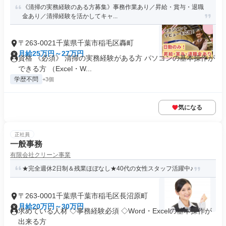
《清掃の実務経験のある方募集》事務作業あり／昇給・賞与・退職
金あり／清掃経験を活かしてキャ...
〒263-0021千葉県千葉市稲毛区轟町
月給25万円～27万円
資格 《必須》 清掃の実務経験がある方 パソコンの基本操作が
できる方 （Excel・W...
学歴不問
+3個
気になる
正社員
一般事務
有限会社クリーン事業
★完全週休2日制＆残業ほぼなし★40代の女性スタッフ活躍中♪
〒263-0001千葉県千葉市稲毛区長沼原町
月給20万円～30万円
求めている人材 ◇事務経験必須 ◇Word・Excelの基本操作が
出来る方