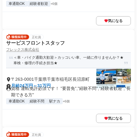
車通勤OK
経験者歓迎
+6個
気になる
正社員
サービスフロントスタッフ
フレックス株式会社
＜車・バイク通勤大歓迎＞カッコいい車、一緒に作りませんか？★
車検・修理の手続き担当★
〒263-0001千葉県千葉市稲毛区長沼原町
月給24万円～31万円
資格 運転免許必須です！ "要普免","経験不問","経験者歓迎","長
期できる方"
車通勤OK
経験不問
駅ナカ
+6個
気になる
正社員