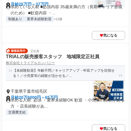
月給26万円～37万円
求めている人材 ■必須内容 35歳未満の方（長期キャリア形成
のため） ■歓迎内容 ・...
制服あり
業界未経験歓迎
+12個
気になる
正社員
TRIALの販売接客スタッフ 地域限定正社員
株式会社トライアルカンパニー
【未経験歓迎】年齢不問／キャリアアップ・年収アップを目指せ
る！／小売業等の経験が活かせる／...
千葉県千葉市稲毛区
月給20万6000円～65万円
求める人材: 必須 ・業界未経験OK 歓迎 ・小売業の経験がある
方 ・店長経験があ...
交通費支給
気になる