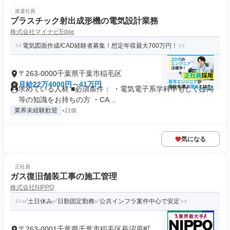
派遣社員
プラスチック射出成形機の電気設計業務
株式会社マイナビEdge
電気図面作成/CAD経験者募集！想定年収最大700万円！
〒263-0000千葉県千葉市稲毛区
月給22万4000円～41万円
求めている人材 ■必須条件： ・電気電子系学科卒もしくは同
等の知識をお持ちの方 ・CA...
業界未経験歓迎
+21個
気になる
正社員
ガス復旧舗装工事の施工管理
株式会社NIPPO
✅土日休み✅日勤固定勤務✅公共インフラ案件中心で安定
〒263-0001千葉県千葉市稲毛区長沼原町