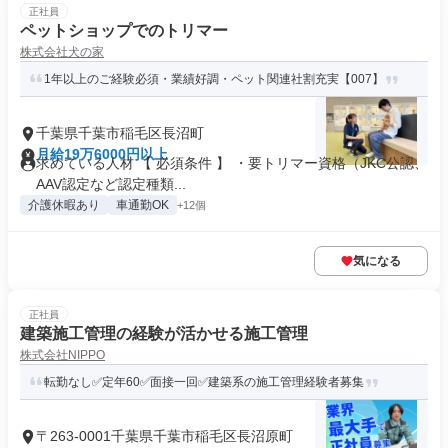
正社員
ペットショップでのトリマー
株式会社犬の家
1年以上のご経験必須・業績好調・ペット関連社割充実【007】
千葉県千葉市稲毛区長沼町
月給19万6000円以上
求めている人材 【 必須条件 】 ・要トリマー資格（JKC公認、
AAV認定など認定種類...
介護休暇あり
車通勤OK
+12個
気になる
正社員
建築施工管理の経験が活かせる施工管理
株式会社NIPPO
転勤なし✅定年60✅面接一回✅建築系の施工管理経験者募集
〒263-0001千葉県千葉市稲毛区長沼原町