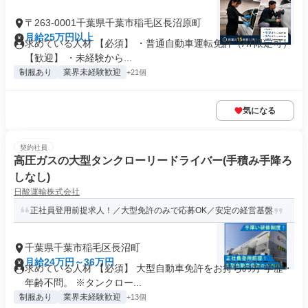
〒263-0001千葉県千葉市稲毛区長沼原町
月給25万円以上
求めている人材 【必須】 ・普通自動車運転免許（AT限定可）
【歓迎】 ・未経験から...
制服あり
業界未経験歓迎
+21個
気になる
契約社員
高圧ガスの大型タンクローリードライバー(手積み手降ろ
しなし)
日酸運輸株式会社
正社員登用前提求人！／大型免許のみで応募OK／安定の経営基盤
千葉県千葉市稲毛区長沼町
月給24万円～36万円
求めている人材 【必須】 大型自動車免許をお持ちの方 学歴・
年齢不問。 ※タンクロー...
制服あり
業界未経験歓迎
+13個