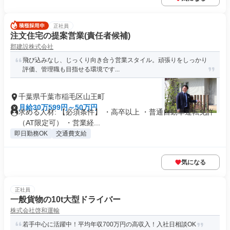
正社員
注文住宅の提案営業(責任者候補)
郡建設株式会社
飛び込みなし、じっくり向き合う営業スタイル。頑張りをしっかり
評価、管理職も目指せる環境です...
千葉県千葉市稲毛区山王町
月給30万599円～50万円
求める人材: 【必須条件】 ・高卒以上 ・普通自動車運転免許
（AT限定可） ・営業経...
即日勤務OK
交通費支給
気になる
正社員
一般貨物の10t大型ドライバー
株式会社啓和運輸
若手中心に活躍中！平均年収700万円の高収入！入社日相談OK