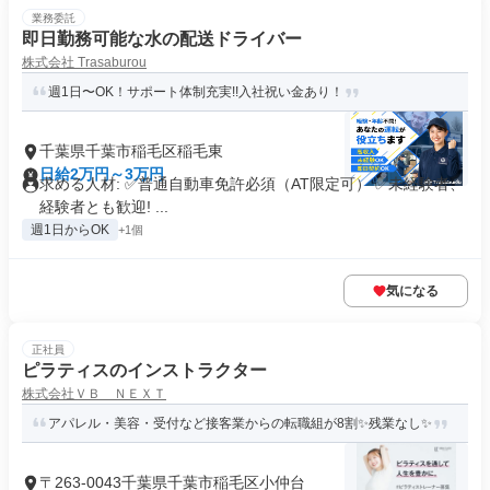
業務委託
即日勤務可能な水の配送ドライバー
株式会社 Trasaburou
週1日〜OK！サポート体制充実!!入社祝い金あり！
千葉県千葉市稲毛区稲毛東
日給2万円～3万円
求める人材: ✅普通自動車免許必須（AT限定可） ✅未経験者、
経験者とも歓迎! ...
週1日からOK
+1個
気になる
正社員
ピラティスのインストラクター
株式会社ＶＢ ＮＥＸＴ
アパレル・美容・受付など接客業からの転職組が8割✨残業なし✨
〒263-0043千葉県千葉市稲毛区小仲台