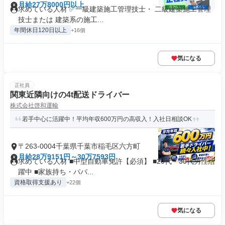
月給27万8000円以上
求めている人材 ✅一級建築施工管理技士・ 二級建築施工管理
技士または 建築系の施工...
年間休日120日以上
+16個
気になる
正社員
関東近隣向けの4t配送ドライバー
株式会社啓和運輸
若手中心に活躍中！平均年収600万円の高収入！入社日相談OK
〒263-0004千葉県千葉市稲毛区六方町
月給28万9151円～30万7593円
求めている人材 ■中型自動車免許【必須】 ■20代・30代男性活
躍中 ■家族持ち・パパ...
資格取得支援あり
+22個
気になる