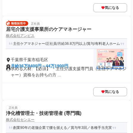
気になる
正社員
居宅介護支援事業所のケアマネージャー
株式会社アンビス
主任ケアマネジャー/正社員/月給36.8万円以上/賞与/有料老人ホーム
千葉県千葉市稲毛区
月給36万8400円～44万1900円
求める人材: 【必須】 ・主任介護支援専門員（主任ケアマネジ
ャー）資格をお持ちの方 ...
気になる
正社員
浄化槽管理士・技術管理者 (専門職)
株式会社センエー
創業90年の老舗企業で腰を据える／賞与年3回／各種手当充実