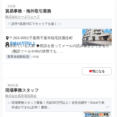
正社員
貿易事務・海外取引業務
株式会社ケーズウェーブ
語学×貿易×ECでキャリアを築く
〒263-0051千葉県千葉市稲毛区園生町
月給24万円以上
求めている人材 ◆英語を使ってメールの読み書きができる方
（翻訳ツールやAIの併用でも、...
業界未経験歓迎
+30個
気になる
契約社員
現場事務スタッフ
株式会社黒田電気商会
現場事務スタッフ募集！月給30万円以上！女性活躍中！Excelで表
作成ができればOK！書類...