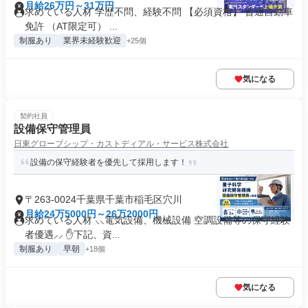
月給26万円～31万円
求めている人材 学歴不問、経験不問 【必須資格】 普通自動車
免許 （AT限定可） ...
制服あり
業界未経験歓迎
+25個
気になる
契約社員
設備保守管理員
日東グローブシップ・カストディアル・サービス株式会社
設備の保守経験者を優先して採用します！
〒263-0024千葉県千葉市稲毛区穴川
月給24万5000円～26万2000円
求めている人材 ⸜⸜電気設備、機械設備 空調設備等の保守経験
者優遇⸝⸝ ✋下記、資...
制服あり
早朝
+18個
気になる