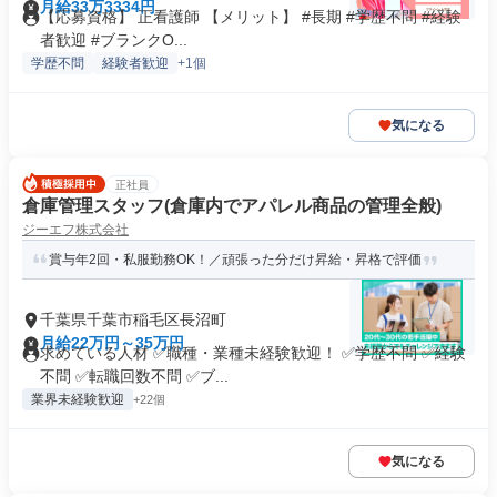
月給33万3334円
【応募資格】 正看護師 【メリット】 #長期 #学歴不問 #経験
者歓迎 #ブランクO...
学歴不問
経験者歓迎
+1個
気になる
正社員
倉庫管理スタッフ(倉庫内でアパレル商品の管理全般)
ジーエフ株式会社
賞与年2回・私服勤務OK！／頑張った分だけ昇給・昇格で評価
千葉県千葉市稲毛区長沼町
月給22万円～35万円
求めている人材 ✅職種・業種未経験歓迎！ ✅学歴不問 ✅経験
不問 ✅転職回数不問 ✅ブ...
業界未経験歓迎
+22個
気になる