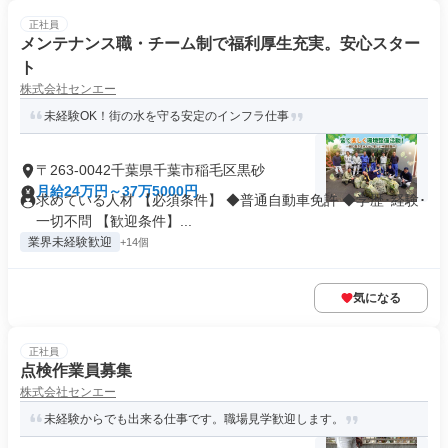
正社員
メンテナンス職・チーム制で福利厚生充実。安心スター
ト
株式会社センエー
未経験OK！街の水を守る安定のインフラ仕事
〒263-0042千葉県千葉市稲毛区黒砂
月給24万円～37万5000円
求めている人材 【必須条件】 ◆普通自動車免許 ◆学歴･経験･
一切不問 【歓迎条件】...
業界未経験歓迎
+14個
気になる
正社員
点検作業員募集
株式会社センエー
未経験からでも出来る仕事です。職場見学歓迎します。