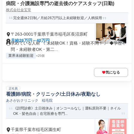
病院・介護施設専門の逝去後のケアスタッフ(日勤)
株式会社金宝堂
完全週休2日制／月給26万円以上未経験歓迎／人柄採用
〒263-0001千葉県千葉市稲毛区長沼原町
月給26万円～40万円
求めている人材 《 未経験OK！資格・経験不問！ 》 ◆学歴不
問・未経験者OK・第二...
業界未経験歓迎
+25個
気になる
正社員
看護師/病院・クリニック/土日休み/夜勤なし
あさがおクリニック 稲毛院
《訪問診療》土日祝休み｜オンコールなし｜運転原則不要｜ネイル
OK・髪色自由｜在宅医療を専門...
千葉県千葉市稲毛区園生町