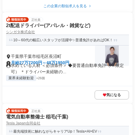
この企業の類似求人を見る
正社員
2t配送ドライバー(アパレル・雑貨など)
シンガタ株式会社
10～60代の幅広いスタッフが活躍中✨普通免許があればOK！
千葉県千葉市稲毛区長沼町
月給27万7200円～48万1950円
求めている人材 ＜必須条件＞ ◆要普通自動車免許（AT限定
可） ＊ドライバー未経験の...
業界未経験歓迎
+26個
気になる
正社員
電気自動車整備士 稲毛(千葉)
Tesla Japan合同会社
最先端技術に触れながらキャリアUp！Tesla×AI×EV