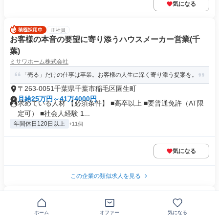
気になる
正社員
お客様の本音の要望に寄り添うハウスメーカー営業(千
葉)
ミサワホーム株式会社
「売る」だけの仕事は卒業。お客様の人生に深く寄り添う提案を。
〒263-0051千葉県千葉市稲毛区園生町
月給25万円～41万4000円
求めている人材 【必須条件】 ■高卒以上 ■要普通免許（AT限
定可） ■社会人経験 1...
年間休日120日以上
+11個
気になる
この企業の類似求人を見る
NEW
正社員
中古車の販売スタッフ
ホーム
オファー
気になる
株式会社ネクステージ