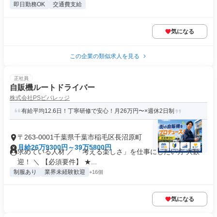
即日勤務OK
交通費支給
気になる
この企業の類似求人を見る
正社員
自販機ルートドライバー
株式会社PSビバレッジ
有給平均12.6日！丁寧研修で安心！月26万円〜×週休2日制
〒263-0001千葉県千葉市稲毛区長沼原町
月給26万9300円～39万5800円
求めている人材 ／ 「考える楽しさ」を仕事にしたい方 大歓
迎！ ＼ 【必須要件】 ★...
制服あり
業界未経験歓迎
+16個
気になる