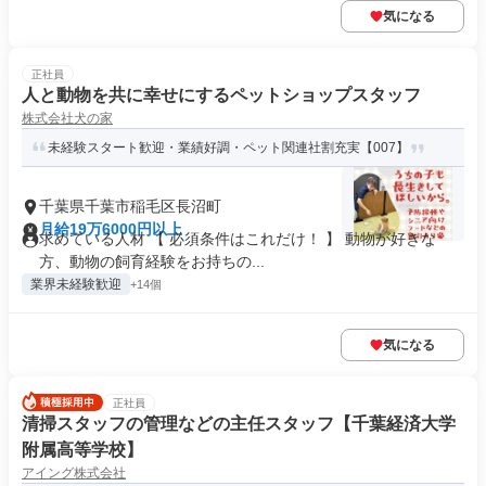
気になる
正社員
人と動物を共に幸せにするペットショップスタッフ
株式会社犬の家
未経験スタート歓迎・業績好調・ペット関連社割充実【007】
千葉県千葉市稲毛区長沼町
月給19万6000円以上
求めている人材 【 必須条件はこれだけ！ 】 動物が好きな
方、動物の飼育経験をお持ちの...
業界未経験歓迎
+14個
気になる
正社員
清掃スタッフの管理などの主任スタッフ【千葉経済大学
附属高等学校】
アイング株式会社