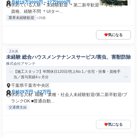
月給19万3000円～27万9000円
求めている人材 ＊未経験歓迎 ＊第二新卒歓迎 ＊学歴不問 ＊
資格、経験不問 ＊UIター...
業界未経験歓迎
+26個
気になる
正社員
未経験 総合ハウスメンテナンスサービス/害虫、害獣防除
株式会社アサンテ
【施工スタッフ】年間休日120日/売上No.1／住宅・扶養・資格手
当／賞与実績4ヶ月分
千葉県千葉市中央区
月給29万円～62万円
求める人材: 職種・業種・社会人未経験歓迎/第二新卒歓迎/ブ
ランクOK ■普通自動...
交通費支給
気になる