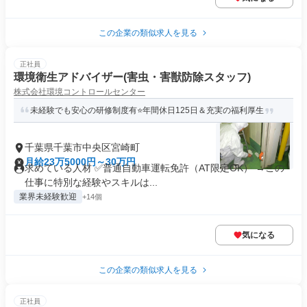
この企業の類似求人を見る
正社員
環境衛生アドバイザー(害虫・害獣防除スタッフ)
株式会社環境コントロールセンター
未経験でも安心の研修制度有⭐年間休日125日＆充実の福利厚生
千葉県千葉市中央区宮崎町
月給23万5000円～30万円
求めている人材 ✅普通自動車運転免許（AT限定OK） →この
仕事に特別な経験やスキルは...
業界未経験歓迎
+14個
気になる
この企業の類似求人を見る
正社員