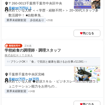
〒260-0013千葉県千葉市中央区中央
月給30万円以上
求めている人材 ＜＜学歴・経験不問＞＞ 20~30代スタッフ多
数活躍中！ ■自動車免...
業界未経験歓迎
歩合給あり
+25個
気になる
正社員
学校給食の調理師・調理スタッフ
株式会社ＨＩＴＯＷＡ
ブランクOK！「食」で笑顔と健康を届けるお仕事♪/11381
千葉県千葉市中央区宮崎
月給22万円～26万円
求めている人材 ◆必須スキル ・ビジネスレベルの日本語コミ
ュニケーション能力をお持ちの...
業界未経験歓迎
+14個
気になる