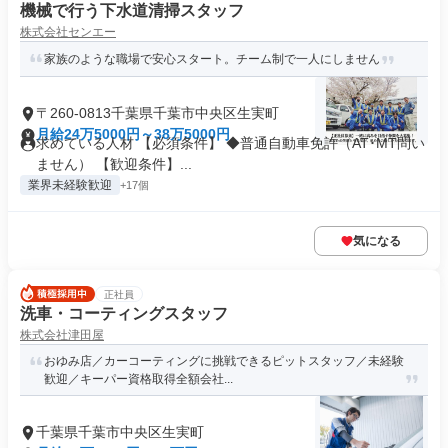
機械で行う下水道清掃スタッフ
株式会社センエー
家族のような職場で安心スタート。チーム制で一人にしません
〒260-0813千葉県千葉市中央区生実町
月給24万5000円～38万5000円
求めている人材 【必須条件】 ◆普通自動車免許（AT･MT問い
ません） 【歓迎条件】...
業界未経験歓迎
+17個
気になる
正社員
洗車・コーティングスタッフ
株式会社津田屋
おゆみ店／カーコーティングに挑戦できるピットスタッフ／未経験
歓迎／キーパー資格取得全額会社...
千葉県千葉市中央区生実町