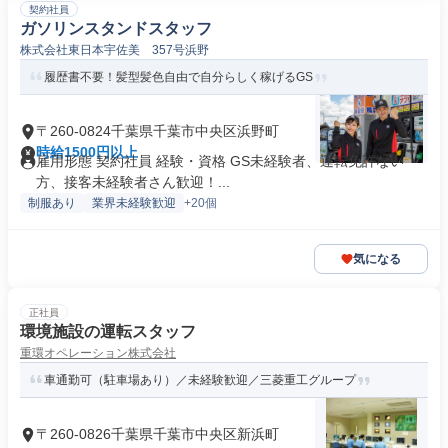
契約社員
ガソリンスタンドスタッフ
株式会社東日本宇佐美 357号浜野
履歴書不要！髪型髪色自由で自分らしく稼げるGS
〒260-0824千葉県千葉市中央区浜野町
時給1500円以上
雇用形態 契約社員 経験・資格 GS未経験者、運転免許ない
方、接客未経験者さん歓迎！...
制服あり
業界未経験歓迎
+20個
気になる
正社員
環境施設の運転スタッフ
重環オペレーション株式会社
車通勤可（駐車場あり）／未経験歓迎／三菱重工グループ
〒260-0826千葉県千葉市中央区新浜町