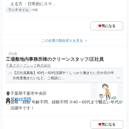
える方 ・日常的にスマ...
ランチタイム
+9個
気になる
この企業の類似求人を見る
正社員
工場敷地内事務所棟のクリーンスタッフ/正社員
千葉グローブシップ株式会社
【正社員募集】40代～60代活躍中！しっかり働きたい方や月の半
分程度働きたいなど、ご相談に...
千葉県千葉市中央区
月給22万円
資格・経験 年齢不問、経験不問 ※40～60代まで幅広い年代が
活躍中です！
気になる