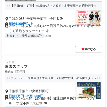
【平日の8～17時】未経験の方も大歓迎！本千葉駅チカ通勤便利
〒260-0854千葉県千葉市中央区長洲
日給9160円以上
求めている人材 ＜嬉しい土日祝日休みのお仕事！＞ 駅から近
くて通勤もラクラク♪ ー 未...
制服あり
業界未経験歓迎
+28個
気になる
正社員
造園スタッフ
株式会社五行園
プライベート完全重視！手当充実！未経験大歓迎！の造園スタッフ
千葉県千葉市中央区村田町
日給1万円～2万3000円
求めている人材 【必須条件】普通自動車免許（マニュアル
車） 学歴不問 / 未経験OK...