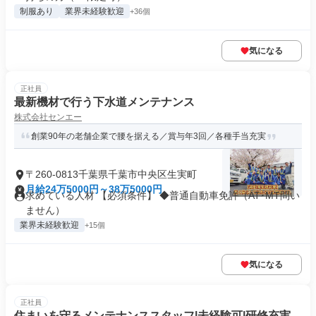
制服あり
業界未経験歓迎
+36個
気になる
正社員
最新機材で行う下水道メンテナンス
株式会社センエー
創業90年の老舗企業で腰を据える／賞与年3回／各種手当充実
〒260-0813千葉県千葉市中央区生実町
月給24万5000円～38万5000円
求めている人材 【必須条件】 ◆普通自動車免許（AT･MT問い
ません）
業界未経験歓迎
+15個
気になる
正社員
住まいを守るメンテナンススタッフ|未経験可|研修充実