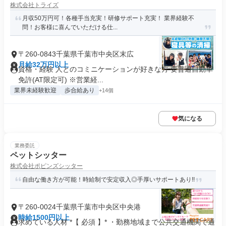
株式会社トライズ
月収50万円可！各種手当充実！研修サポート充実！ 業界経験不
問！お客様に喜んでいただける仕...
〒260-0843千葉県千葉市中央区末広
月給32万円以上
資格・経験 人とのコミニケーションが好きな方 要普通自動車
免許(AT限定可) ※営業経...
業界未経験歓迎
歩合給あり
+14個
気になる
業務委託
ペットシッター
株式会社ポピンズシッター
自由な働き方が可能！時給制で安定収入◎手厚いサポートあり!!
〒260-0024千葉県千葉市中央区中央港
時給1500円以上
求めている人材 *【 必須 】* ・勤務地域まで公共交通機関で通