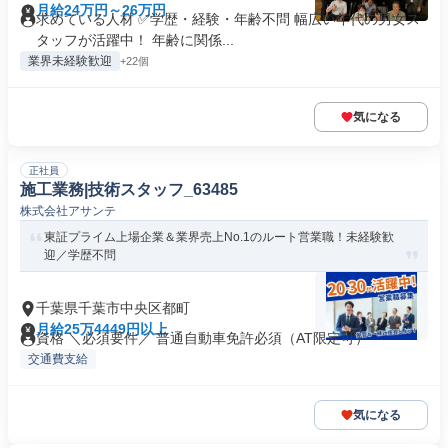
月給24万円～26万円
求めている人材 ✅学歴・経験・年齢不問 幅広い年代の男女ス
タッフが活躍中！ 年齢に関係...
業界未経験歓迎
+22個
気になる
正社員
施工業務|技術スタッフ_63485
株式会社アサンテ
東証プライム上場企業＆業界売上No.1のルート営業職！未経験歓
迎／学歴不問
千葉県千葉市中央区都町
月給25万4449円以上
資格 ＼必須要件／ 普通自動車免許必須（AT限定可）
交通費支給
気になる