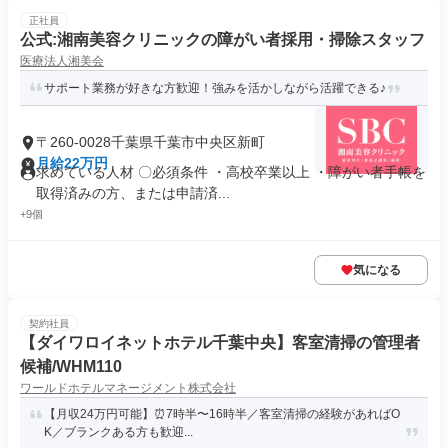
正社員
公式:湘南美容クリニックの障がい者採用・掃除スタッフ
医療法人湘美会
サポート業務が好きな方歓迎！強みを活かしながら活躍できる♪
〒260-0028千葉県千葉市中央区新町
月給22万円
求めている人材 〇必須条件 ・高校卒業以上 ・障がい者手帳を
取得済みの方、または申請済...
+9個
気になる
契約社員
【ダイワロイネットホテル千葉中央】客室清掃の管理者
候補/WHM110
ワールドホテルマネージメント株式会社
【月収24万円可能】⏰️7時半〜16時半／客室清掃の経験があればO
K／ブランクある方も歓迎...