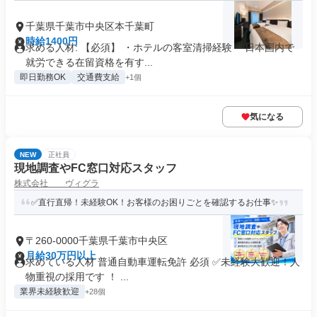
千葉県千葉市中央区本千葉町
時給1400円
求める人材: 【必須】 ・ホテルの客室清掃経験 ・日本国内で
就労できる在留資格を有す...
即日勤務OK
交通費支給
+1個
気になる
NEW
正社員
現地調査やFC窓口対応スタッフ
株式会社 ヴィグラ
✅直行直帰！未経験OK！お客様のお困りごとを確認するお仕事✨
〒260-0000千葉県千葉市中央区
月給30万円以上
求めている人材 普通自動車運転免許 必須 ✅未経験大歓迎！人
物重視の採用です ！ ...
業界未経験歓迎
+28個