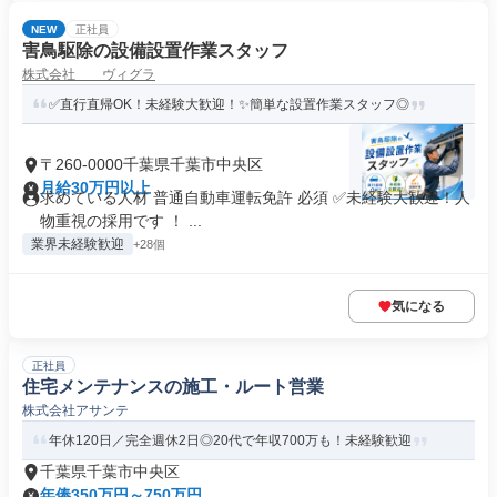
NEW
正社員
害鳥駆除の設備設置作業スタッフ
株式会社 ヴィグラ
✅直行直帰OK！未経験大歓迎！✨簡単な設置作業スタッフ◎
〒260-0000千葉県千葉市中央区
月給30万円以上
求めている人材 普通自動車運転免許 必須 ✅未経験大歓迎！人
物重視の採用です ！ ...
業界未経験歓迎
+28個
気になる
正社員
住宅メンテナンスの施工・ルート営業
株式会社アサンテ
年休120日／完全週休2日◎20代で年収700万も！未経験歓迎
千葉県千葉市中央区
年俸350万円～750万円