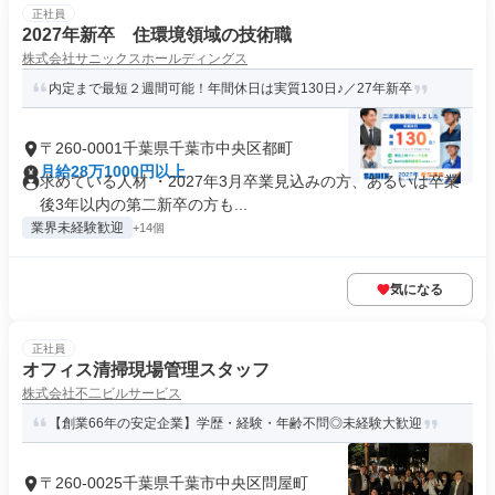
正社員
2027年新卒 住環境領域の技術職
株式会社サニックスホールディングス
内定まで最短２週間可能！年間休日は実質130日♪／27年新卒
〒260-0001千葉県千葉市中央区都町
月給28万1000円以上
求めている人材 ・2027年3月卒業見込みの方、あるいは卒業
後3年以内の第二新卒の方も...
業界未経験歓迎
+14個
気になる
正社員
オフィス清掃現場管理スタッフ
株式会社不二ビルサービス
【創業66年の安定企業】学歴・経験・年齢不問◎未経験大歓迎
〒260-0025千葉県千葉市中央区問屋町