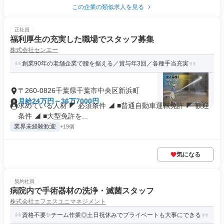
この企業の類似求人を見る
正社員
福利厚生の充実した職場でスタッフ募集
株式会社センエー
創業90年の老舗企業で腰を据える／賞与年3回／各種手当充実
〒260-0826千葉県千葉市中央区新浜町
月給24万円～36万7000円
求めている人材 ◤ 必須条件 ◢ ■普通自動車運転免許 ◤ 歓迎
条件 ◢ ■大型免許を...
業界未経験歓迎
+19個
気になる
契約社員
病院内で手術器材の洗浄・滅菌スタッフ
株式会社エフエスユニマネジメント
資格不要✨チーム作業◎土日祝休みでプライベートも大事にできる