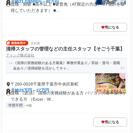
月給21万9000円～40万円
資格・経験 ■高卒以上 ■要普免（AT限定の方は、MT免許を取
得していただきます） ■...
気になる
正社員
清掃スタッフの管理などの主任スタッフ【そごう千葉】
アイング株式会社
《清掃の実務経験のある方募集》事務作業あり／昇給・賞与・退職
金あり／清掃経験を活かしてキャ...
〒260-0028千葉県千葉市中央区新町
月給25万円～27万円
資格 《必須》 清掃の実務経験がある方 パソコンの基本操作が
できる方 （Excel・W...
学歴不問
+4個
気になる