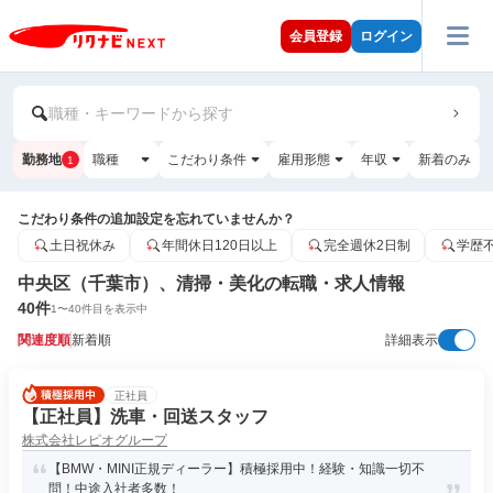
会員登録
ログイン
職種・キーワードから探す
勤務地
職種
こだわり条件
雇用形態
年収
新着のみ
1
こだわり条件の追加設定を忘れていませんか？
土日祝休み
年間休日120日以上
完全週休2日制
学歴
中央区（千葉市）、清掃・美化の転職・求人情報
40
件
1
〜
40
件目を表示中
関連度順
新着順
詳細表示
正社員
【正社員】洗車・回送スタッフ
株式会社レピオグループ
【BMW・MINI正規ディーラー】積極採用中！経験・知識一切不
問！中途入社者多数！