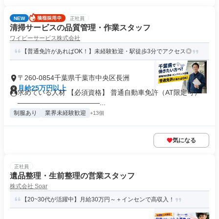
NEW
正社員
清掃サービスの品質管理・作業スタッフ
ワイビーサービス株式会社
【普通免許があればOK！】未経験歓迎・駅徒歩3分でアクセス◎
〒260-0854千葉県千葉市中央区長洲
月給25万円以上
求めている人材 【必須資格】 普通自動車免許（AT限定可）
――――――――――――...
制服あり
業界未経験歓迎
+13個
気になる
正社員
遺品整理・生前整理の営業スタッフ
株式会社 Soar
【20~30代が活躍中】月給30万円～＋インセンで高収入！