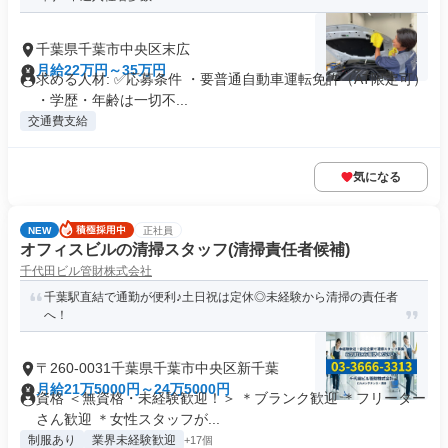
千葉県千葉市中央区末広
月給22万円～35万円
求める人材: ✅応募条件 ・要普通自動車運転免許（AT限定可）
・学歴・年齢は一切不...
交通費支給
気になる
NEW
正社員
オフィスビルの清掃スタッフ(清掃責任者候補)
千代田ビル管財株式会社
千葉駅直結で通勤が便利♪土日祝は定休◎未経験から清掃の責任者
へ！
〒260-0031千葉県千葉市中央区新千葉
月給21万5000円～24万5000円
資格 ＜無資格・未経験歓迎！＞ ＊ブランク歓迎 ＊フリーター
さん歓迎 ＊女性スタッフが...
制服あり
業界未経験歓迎
+17個