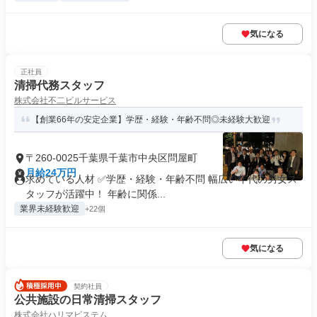
気になる
正社員
清掃代務スタッフ
株式会社不二ビルサービス
【創業66年の安定企業】学歴・経験・年齢不問◎未経験大歓迎
〒260-0025千葉県千葉市中央区問屋町
月給24万円
求めている人材 ✅学歴・経験・年齢不問 幅広い年代の男女ス
タッフが活躍中！ 年齢に関係...
業界未経験歓迎
+22個
気になる
契約社員
公共施設の日常清掃スタッフ
株式会社ハリマビステム