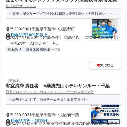
株式会社サニックス
東証上場グループ／完全週休2日制／夏季7連休・冬季13連休！
〒260-0001千葉県千葉市中央区都町
月給28万1000円以上
求めている人材 【応募条件】 ◎高卒以上 ◎普通運転免許をお
持ちの方（AT限定可） └...
制服あり
業界未経験歓迎
+34個
気になる
契約社員
客室清掃 責任者 ⭐勤務先はホテルサンルート千葉
日東グローブシップ・カストディアル・サービス株式会社
経験を活かして、清掃チームをまとめる立場へ!
〒260-0031千葉県千葉市中央区新千葉
月給25万円～28万円
求めている人材 ✅客室清掃や施設清掃の経験がある方優遇 ■丁