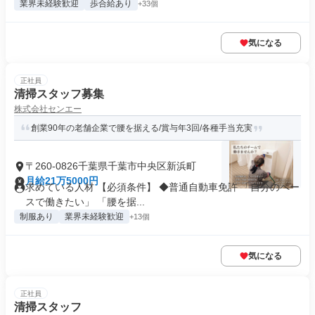
業界未経験歓迎
歩合給あり
+33個
気になる
正社員
清掃スタッフ募集
株式会社センエー
創業90年の老舗企業で腰を据える/賞与年3回/各種手当充実
〒260-0826千葉県千葉市中央区新浜町
月給21万5000円
求めている人材 【必須条件】 ◆普通自動車免許 「自分のペー
スで働きたい」 「腰を据...
制服あり
業界未経験歓迎
+13個
気になる
正社員
清掃スタッフ