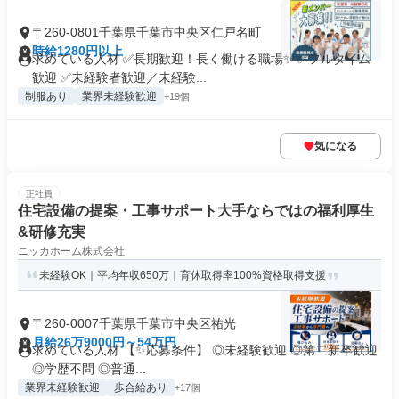
〒260-0801千葉県千葉市中央区仁戸名町
時給1280円以上
求めている人材 ✅長期歓迎！長く働ける職場✨ ✅フルタイム
歓迎 ✅未経験者歓迎／未経験...
制服あり
業界未経験歓迎
+19個
気になる
正社員
住宅設備の提案・工事サポート大手ならではの福利厚生
&研修充実
ニッカホーム株式会社
未経験OK｜平均年収650万｜育休取得率100%資格取得支援
〒260-0007千葉県千葉市中央区祐光
月給26万9000円～54万円
求めている人材 【✨応募条件】 ◎未経験歓迎 ◎第二新卒歓迎
◎学歴不問 ◎普通...
業界未経験歓迎
歩合給あり
+17個