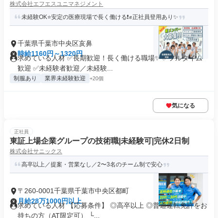
株式会社エフエスユニマネジメント
未経験OK⭐安定の医療現場で長く働ける❗✊正社員登用あり✨
千葉県千葉市中央区亥鼻
時給1160円～1320円
求めている人材 ✅長期歓迎！長く働ける職場✨ ✅フルタイム
歓迎 ✅未経験者歓迎／未経験...
制服あり
業界未経験歓迎
+20個
気になる
正社員
東証上場企業グループの技術職|未経験可|完休2日制
株式会社サニックス
高卒以上／提案・営業なし／2〜3名のチーム制で安心
〒260-0001千葉県千葉市中央区都町
月給28万1000円以上
求めている人材 【応募条件】 ◎高卒以上 ◎普通運転免許をお
持ちの方（AT限定可） └...