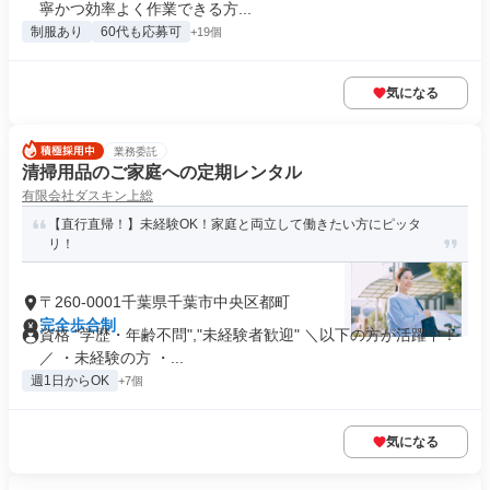
寧かつ効率よく作業できる方...
制服あり
60代も応募可
+19個
気になる
業務委託
清掃用品のご家庭への定期レンタル
有限会社ダスキン上総
【直行直帰！】未経験OK！家庭と両立して働きたい方にピッタ
リ！
〒260-0001千葉県千葉市中央区都町
完全歩合制
資格 "学歴・年齢不問","未経験者歓迎" ＼以下の方が活躍中！
／ ・未経験の方 ・...
週1日からOK
+7個
気になる