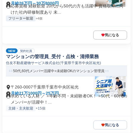
月給26万円～30万8000円
応募資格 経験歓迎 20代から50代の方も活躍中 資格取得に向
けた社内研修制度あり 未...
フリーター歓迎
+4個
気になる
NEW
契約社員
マンションの管理員_受付・点検・清掃業務
住友不動産建物サービス株式会社(千葉県千葉市中央区祐光)
50代,60代メンバー活躍中⭐️未経験OKのマンション管理員
〒260-0007千葉県千葉市中央区祐光
月給21万1000円～25万円
求めている人材 ／ ⭐️年齢不問・未経験者OK！ ⭐50代・60代の
メンバーが活躍中！...
主婦・主夫歓迎
+15個
気になる