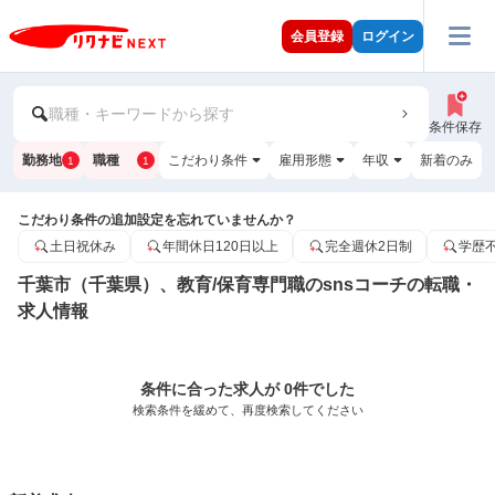
会員登録
ログイン
職種・キーワードから探す
条件保存
勤務地
職種
こだわり条件
雇用形態
年収
新着のみ
1
1
こだわり条件の追加設定を忘れていませんか？
土日祝休み
年間休日120日以上
完全週休2日制
学歴
千葉市（千葉県）、教育/保育専門職のsnsコーチの転職・
求人情報
条件に合った求人が 0件でした
検索条件を緩めて、再度検索してください