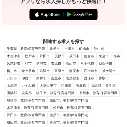
アプリなら求人探しがもっと快適に！
関連する求人を探す
千葉県、教育/保育専門職
銚子市
市川市
船橋市
館山市
木更津市
松戸市
野田市
茂原市
成田市
佐倉市
東金市
旭市
習志野市
柏市
勝浦市
市原市
流山市
八千代市
我孫子市
鴨川市
鎌ケ谷市
君津市
富津市
浦安市
四街道市
袖ケ浦市
八街市
印西市
白井市
富里市
南房総市
匝瑳市
香取市
山武市
いすみ市
大網白里市
印旛郡
香取郡
山武郡
長生郡
夷隅郡
安房郡
銚子市、教育/保育専門職
市川市、教育/保育専門職
船橋市、教育/保育専門職
館山市、教育/保育専門職
木更津市、教育/保育専門職
松戸市、教育/保育専門職
野田市、教育/保育専門職
茂原市、教育/保育専門職
成田市、教育/保育専門職
佐倉市、教育/保育専門職