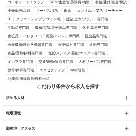
コーポレートスタッフ
SCM/生産管理/購買/物流
事務/受付/秘書/翻訳
小売販売/流通
サービス/接客
飲食
コンサル/士業/リサーチャー
IT
クリエイティブ/デザイン職
建築/土木/プラント専門職
不動産専門職
機械/電気/電子製品専門職
化学/素材専門職
化粧品/トイレタリー/日用品/アパレル専門職
医薬品専門職
医療機器/理化学機器専門職
医療/福祉専門職
金融専門職
食品/香料/飼料専門職
出版/メディア/芸能/エンタメ専門職
インフラ専門職
交通/運輸/物流専門職
人材サービス専門職
教育/保育専門職
エグゼクティブ
学術研究
公務員/団体職員/農林水産
こだわり条件から求人を探す
求める人材
職場環境
勤務地・アクセス