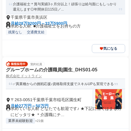
介護福祉士＊賞与実績3ヶ月分以上！頑張りは給与面にもしっかり
還元します◎年間休日115日／...
千葉県千葉市美浜区
月給28万9200円～33万5900円
求める人材: ■介護福祉士をお持ちの方
残業なし
交通費支給
気になる
契約社員
グループホームの介護職員|園生_DHS01-05
株式会社 ドットライン
✅異業種からの挑戦応援♪資格取得支援でスキルUPも実現できる
〒263-0051千葉県千葉市稲毛区園生町
月給27万円～50万円
求めている人材 どなたでも歓迎です♪ ★下記に当てはまる方
にピッタリ★ ＊介護職にチ...
業界未経験歓迎
+21個