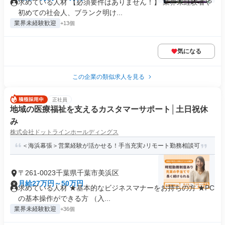
求めている人材 【必須要件はありません！】 業界未経験者や
初めての社会人、ブランク明け...
業界未経験歓迎
+13個
気になる
この企業の類似求人を見る
正社員
地域の医療福祉を支えるカスタマーサポート│土日祝休
み
株式会社ドットラインホールディングス
＜海浜幕張＞営業経験が活かせる！手当充実♪リモート勤務相談可
〒261-0023千葉県千葉市美浜区
月給27万円～50万円
求めている人材 ★基本的なビジネスマナーをお持ちの方 ★PC
の基本操作ができる方 （入...
業界未経験歓迎
+36個