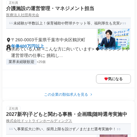
正社員
介護施設の運営管理・マネジメント担当
医療法人社団寿光会
未経験が半数以上！保育補助や野球チケット等、福利厚生も充実♪
〒260-0003千葉県千葉市中央区鶴沢町
年俸400万円以上
求めている人材 <こんな方に向いています> ◆マネジメントや
運営管理の仕事に 挑戦し...
業界未経験歓迎
+25個
気になる
この企業の類似求人を見る
正社員
2027新卒|子どもと関わる事務・企画職|随時選考実施中
株式会社ドットラインホールディングス
＼事業拡大に伴い、採用上限を設けず／まだまだ選考実施中！