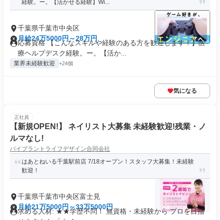
経験。ー。【活かせる経験】Wi...
千葉県千葉市中央区
月給24万5000円～28万円
応募資格 【こんなスキルや経験のある方を歓迎します！】医
療ヘルプデスク経験。ー。【活か...
業界未経験歓迎
+24個
気になる
正社員
【新規OPEN!】 ネイリスト大募集 未経験歓迎!残業・ノ
ルマなし!
バイブラントライフデザイン合同会社
はあとねいる千葉駅前店 7/18オープン！スタッフ大募集！未経験
歓迎！
千葉県千葉市中央区富士見
月給21万5000円～33万5000円
求める人材: ★★学歴不問！ 無資格・未経験から プロを目指