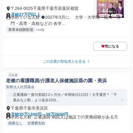
〒264-0025千葉県千葉市若葉区都賀
月給27万円以上
求めている人材 ◆2027年3月に、 大学・大学院・短大・専
門・高専・高校などの 各学...
業界未経験歓迎
+24個
気になる
この企業の類似求人を見る
正社員
老健の看護職員/介護老人保健施設葵の園・美浜
医療法人社団葵会
正看護師＊賞与実績3.2ヶ月分／年間休日115日！大手運営＊「千
葉みなと駅」より徒歩10分...
千葉県千葉市美浜区
月給35万1300円～38万2600円
求める人材: 正看護師 病院又は施設での実務経験がある方
残業なし
交通費支給