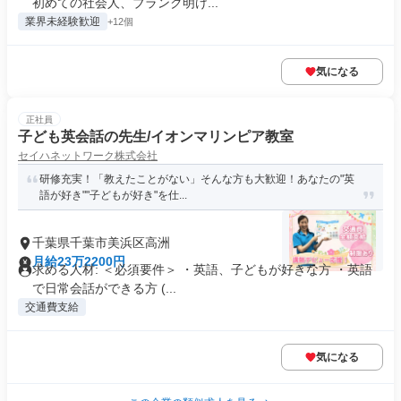
初めての社会人、ブランク明け...
業界未経験歓迎
+12個
気になる
正社員
子ども英会話の先生/イオンマリンピア教室
セイハネットワーク株式会社
研修充実！「教えたことがない」そんな方も大歓迎！あなたの"英
語が好き""子どもが好き"を仕...
千葉県千葉市美浜区高洲
月給23万2200円
求める人材: ＜必須要件＞ ・英語、子どもが好きな方 ・英語
で日常会話ができる方 (...
交通費支給
気になる