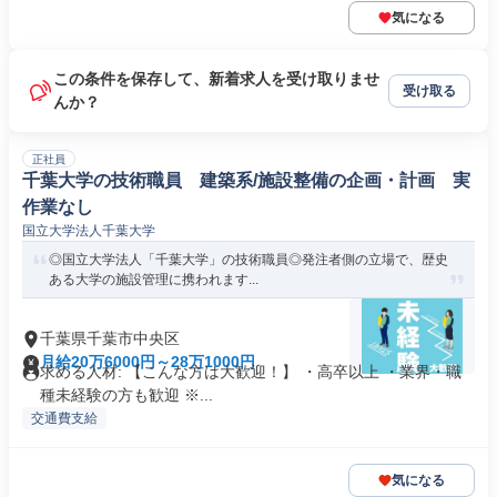
気になる
この条件を保存して、新着求人を受け取りませ
受け取る
んか？
正社員
千葉大学の技術職員 建築系/施設整備の企画・計画 実
作業なし
国立大学法人千葉大学
◎国立大学法人「千葉大学」の技術職員◎発注者側の立場で、歴史
ある大学の施設管理に携われます...
千葉県千葉市中央区
月給20万6000円～28万1000円
求める人材: 【こんな方は大歓迎！】 ・高卒以上 ・業界・職
種未経験の方も歓迎 ※...
交通費支給
気になる