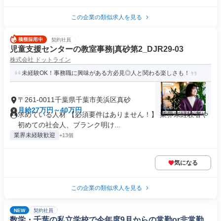
この企業の類似求人を見る
契約社員
児童支援センターの教室事務|真砂第2_DJR29-03
株式会社 ドットライン
未経験OK！事務職に興味がある方必見◎人と関わる楽しさも！
〒261-0011千葉県千葉市美浜区真砂
月給27万円～40万円
求めている人材 【必須要件はありません！】 業界未経験者や
初めての社会人、ブランク明け...
業界未経験歓迎
+13個
気になる
この企業の類似求人を見る
NEW
契約社員
数学・千葉の私立学校で今年度9月からの常勤or非常勤