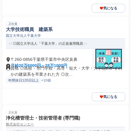
気になる
正社員
大学技術職員 建築系
国立大学法人千葉大学
◎国立大学法人「千葉大学」の正規雇用職員
〒260-0856千葉県千葉市中央区亥鼻
月給20万6000円～28万1000円
資格 ◎高校・専門学校・高専・短大・大学・大学院のいずれ
かの建築系を卒業された方 ◎次...
年間休日120日以上
+10個
気になる
正社員
浄化槽管理士・技術管理者 (専門職)
株式会社センエー