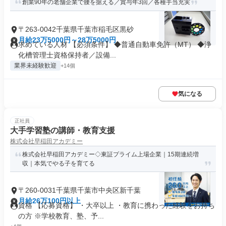
創業90年の老舗企業で腰を据える／賞与年3回／各種手当充実
〒263-0042千葉県千葉市稲毛区黒砂
月給23万5000円～28万5000円
求めている人材 【必須条件】 ◆普通自動車免許（MT） ◆浄
化槽管理士資格保持者／設備...
業界未経験歓迎
+14個
気になる
正社員
大手学習塾の講師・教育支援
株式会社早稲田アカデミー
株式会社早稲田アカデミー◇東証プライム上場企業｜15期連続増
収｜本気でやる子を育てる
〒260-0031千葉県千葉市中央区新千葉
月給26万100円以上
資格 【応募資格】 ・大卒以上 ・教育に携わった経験をお持ち
の方 ※学校教育、塾、予...