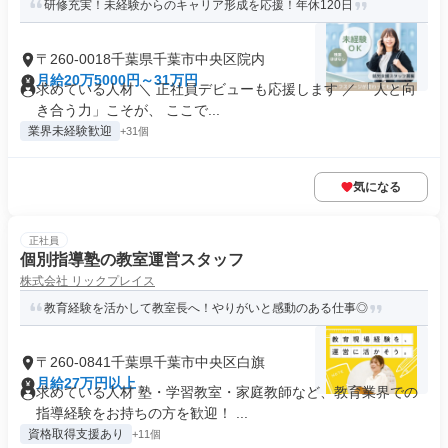
研修充実！未経験からのキャリア形成を応援！年休120日
〒260-0018千葉県千葉市中央区院内
月給20万5000円～31万円
求めている人材 ＼ 正社員デビューも応援します ／ 「人と向
き合う力」こそが、 ここで...
業界未経験歓迎
+31個
気になる
正社員
個別指導塾の教室運営スタッフ
株式会社 リックプレイス
教育経験を活かして教室長へ！やりがいと感動のある仕事◎
〒260-0841千葉県千葉市中央区白旗
月給27万円以上
求めている人材 塾・学習教室・家庭教師など、教育業界での
指導経験をお持ちの方を歓迎！ ...
資格取得支援あり
+11個