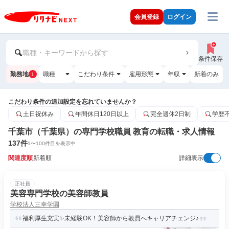
会員登録
ログイン
職種・キーワードから探す
条件保存
勤務地
職種
こだわり条件
雇用形態
年収
新着のみ
1
こだわり条件の追加設定を忘れていませんか？
土日祝休み
年間休日120日以上
完全週休2日制
学歴
千葉市（千葉県）の専門学校職員 教育の転職・求人情報
137
件
1
〜
100
件目を表示中
関連度順
新着順
詳細表示
正社員
美容専門学校の美容師教員
学校法人三幸学園
福利厚生充実✨未経験OK！美容師から教員へキャリアチェンジ♪