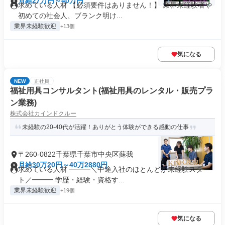
月給27万円～40万円
求めている人材 【必須要件はありません！】 業界未経験者や
初めての社会人、ブランク明け...
業界未経験歓迎
+13個
気になる
NEW
正社員
福祉用具コンサルタント(福祉用具のレンタル・販売プラ
ン業務)
株式会社カインドクルー
未経験の20-40代が活躍！ありがとう体験ができる感動の仕事
〒260-0822千葉県千葉市中央区蘇我
月給30万20円～40万2880円
求めている人材 ━━━＼中途入社のほとんどが未経験スター
ト／━━━ 学歴・経験・資格す...
業界未経験歓迎
+19個
気になる