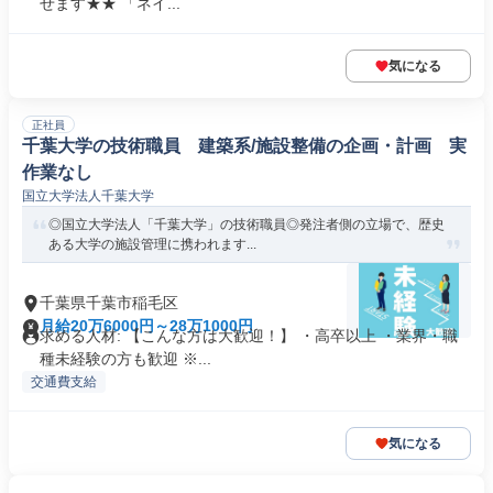
せます★★ 「ネイ...
気になる
正社員
千葉大学の技術職員 建築系/施設整備の企画・計画 実
作業なし
国立大学法人千葉大学
◎国立大学法人「千葉大学」の技術職員◎発注者側の立場で、歴史
ある大学の施設管理に携われます...
千葉県千葉市稲毛区
月給20万6000円～28万1000円
求める人材: 【こんな方は大歓迎！】 ・高卒以上 ・業界・職
種未経験の方も歓迎 ※...
交通費支給
気になる