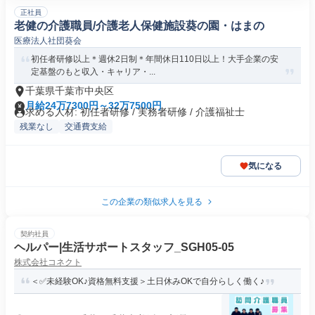
正社員
老健の介護職員/介護老人保健施設葵の園・はまの
医療法人社団葵会
初任者研修以上＊週休2日制＊年間休日110日以上！大手企業の安
定基盤のもと収入・キャリア・...
千葉県千葉市中央区
月給24万7300円～32万7500円
求める人材: 初任者研修 / 実務者研修 / 介護福祉士
残業なし
交通費支給
気になる
この企業の類似求人を見る
契約社員
ヘルパー|生活サポートスタッフ_SGH05-05
株式会社コネクト
＜✅未経験OK♪資格無料支援＞土日休みOKで自分らしく働く♪