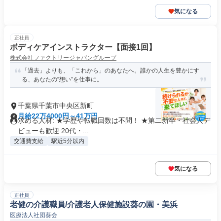
気になる
正社員
ボディケアインストラクター【面接1回】
株式会社ファクトリージャパングループ
「過去」よりも、「これから」のあなたへ。誰かの人生を豊かにす
る、あなたの“想い”を仕事に。
千葉県千葉市中央区新町
月給22万4000円～41万円
求める人材: ★学歴や転職回数は不問！ ★第二新卒・社会人デ
ビューも歓迎 20代・...
交通費支給
駅近5分以内
気になる
正社員
老健の介護職員/介護老人保健施設葵の園・美浜
医療法人社団葵会