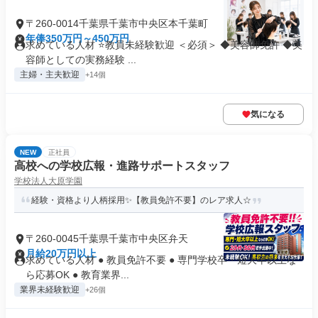
〒260-0014千葉県千葉市中央区本千葉町
年俸350万円～450万円
求めている人材 ⭐教員未経験歓迎 ＜必須＞ ◆美容師免許 ◆美
容師としての実務経験 ...
主婦・主夫歓迎
+14個
気になる
NEW
正社員
高校への学校広報・進路サポートスタッフ
学校法人大原学園
経験・資格より人柄採用✨【教員免許不要】のレア求人☆
〒260-0045千葉県千葉市中央区弁天
月給20万円以上
求めている人材 ● 教員免許不要 ● 専門学校卒・短大卒以上な
ら応募OK ● 教育業界...
業界未経験歓迎
+26個