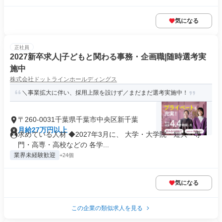
気になる
正社員
2027新卒求人|子どもと関わる事務・企画職|随時選考実
施中
株式会社ドットラインホールディングス
＼事業拡大に伴い、採用上限を設けず／まだまだ選考実施中！
〒260-0031千葉県千葉市中央区新千葉
月給27万円以上
求めている人材 ◆2027年3月に、 大学・大学院・短大・専
門・高専・高校などの 各学...
業界未経験歓迎
+24個
気になる
この企業の類似求人を見る