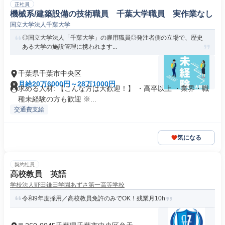
正社員
機械系/建築設備の技術職員 千葉大学職員 実作業なし
国立大学法人千葉大学
◎国立大学法人「千葉大学」の雇用職員◎発注者側の立場で、歴史
ある大学の施設管理に携われます...
千葉県千葉市中央区
月給20万6000円～28万1000円
求める人材: 【こんな方は大歓迎！】 ・高卒以上 ・業界・職
種未経験の方も歓迎 ※...
交通費支給
気になる
契約社員
高校教員 英語
学校法人野田鎌田学園あずさ第一高等学校
令和9年度採用／高校教員免許のみでOK！残業月10h