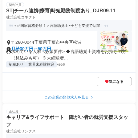
契約社員
ST|チーム連携|療育|時短勤務制度あり_DJR09-11
株式会社コネクト
＜✅国家資格必須！＞言語聴覚士×子ども支援で活躍！
〒260-0044千葉県千葉市中央区松波
月給30万円～50万円
求めている人材 <必須要件> ◆言語聴覚士資格をお持ちの方
（見込みも可） ※未経験者...
制服あり
業界未経験歓迎
+26個
気になる
この企業の類似求人を見る
正社員
キャリア&ライフサポート 障がい者の就労支援スタッ
フ
株式会社リンクス