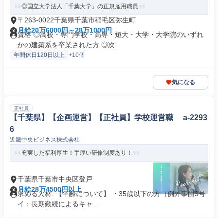
◎国立大学法人「千葉大学」の正規雇用職員
〒263-0022千葉県千葉市稲毛区弥生町
月給20万6000円～28万1000円
資格 ◎高校・専門学校・高専・短大・大学・大学院のいずれ
かの建築系を卒業された方 ◎次...
年間休日120日以上
+10個
気になる
正社員
【千葉県】【企画運営】【正社員】学校運営職 a-2293
6
近畿中央ビジネス株式会社
充実した福利厚生！手厚い研修制度あり！
千葉県千葉市中央区登戸
月給28万4500円以上
求める人材: 【年齢について】 ・35歳以下の方（例外事由3号
イ：長期勤続によるキャ...