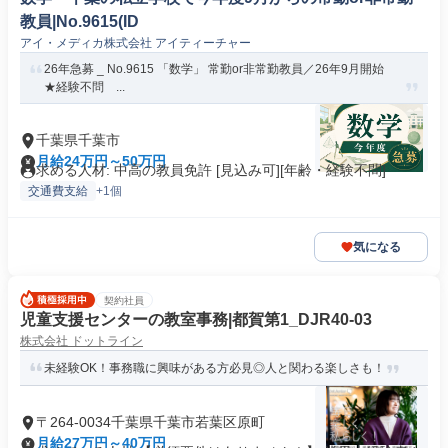
教員|No.9615(ID
アイ・メディカ株式会社 アイティーチャー
26年急募 _ No.9615 「数学」 常勤or非常勤教員／26年9月開始
★経験不問 ...
千葉県千葉市
月給24万円～50万円
求める人材: 中高の教員免許 [見込み可][年齢・経験不問]
交通費支給
+1個
気になる
契約社員
児童支援センターの教室事務|都賀第1_DJR40-03
株式会社 ドットライン
未経験OK！事務職に興味がある方必見◎人と関わる楽しさも！
〒264-0034千葉県千葉市若葉区原町
月給27万円～40万円