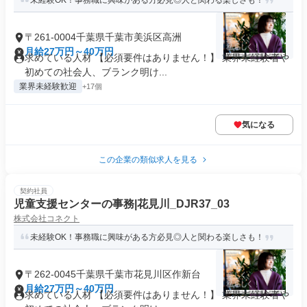
未経験OK！事務職に興味がある方必見◎人と関わる楽しさも！
〒261-0004千葉県千葉市美浜区高洲
月給27万円～40万円
求めている人材 【必須要件はありません！】 業界未経験者や
初めての社会人、ブランク明け...
業界未経験歓迎
+17個
気になる
この企業の類似求人を見る
契約社員
児童支援センターの事務|花見川_DJR37_03
株式会社コネクト
未経験OK！事務職に興味がある方必見◎人と関わる楽しさも！
〒262-0045千葉県千葉市花見川区作新台
月給27万円～40万円
求めている人材 【必須要件はありません！】 業界未経験者や