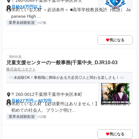
〒260-0045千葉県千葉市中央区弁天
月給24万円以上
求めている人材 ＜必須条件＞ ■高等学校教員免許（英語） Ja
panese High ...
業界未経験歓迎
+17個
気になる
契約社員
児童支援センターの一般事務|千葉中央_DJR10-03
株式会社コネクト
未経験OK！事務職に興味がある方必見◎人と関わる楽しさも！
〒260-0012千葉県千葉市中央区本町
月給27万円～40万円
求めている人材 【必須要件はありません！】 業界未経験者や
初めての社会人、ブランク明け...
業界未経験歓迎
+12個
気になる