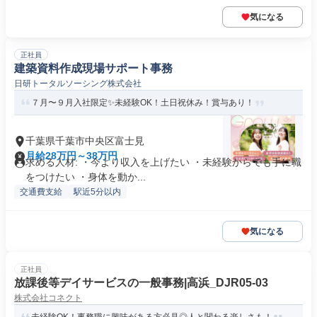
気になる
正社員
建築資料作成現場サポート事務
日研トータルソーシング株式会社
７月〜９月入社限定✨未経験OK！土日祝休み！賞与あり！
千葉県千葉市中央区富士見
月給28万円～38万円
求める人材: ・今より収入を上げたい ・未経験からでも手に職
をつけたい ・身体を動か...
交通費支給
駅近5分以内
気になる
正社員
放課後等デイサービスの一般事務|高浜_DJR05-03
株式会社コネクト