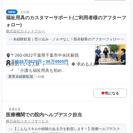
NEW
正社員
福祉用具のカスタマーサポート(ご利用者様のアフターフ
ォロー)
株式会社カインドクルー
未経験歓迎｜売り込み・ノルマなし！既存顧客のアフターフォロー
〒260-0822千葉県千葉市中央区蘇我
月給26万3620円～36万4905円
求めている人材 ┏━━━━━┓ ❖ 求める人材 ┗━━━━━
┛ 「介護も福祉用具も初め...
業界未経験歓迎
+20個
気になる
派遣社員
医療機関での院内ヘルプデスク担当
株式会社スタッフサービス
【こんなスキルや経験のある方を歓迎します！】医療ヘルプデスク