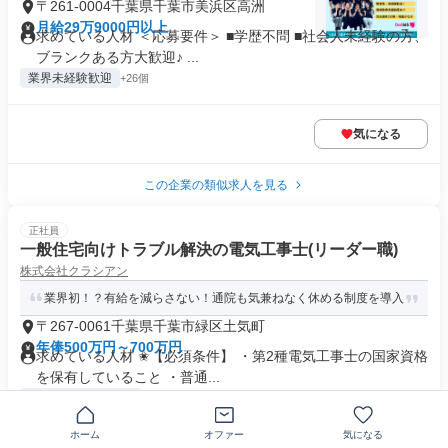
〒261-0004千葉県千葉市美浜区高洲
月給29万9000円以上
求めている人材 ＜応募要件＞ ■学歴不問 ■社会⼈未経験の方、
ブランクある方大歓迎♪ ...
業界未経験歓迎
+26個
気になる
この企業の類似求人を見る
正社員
一般住宅向けトラブル解決の電気工事士(リーダー職)
株式会社クラシアン
業界初！？有給を減らさない！通院も気兼ねなく休める制度を導入
〒267-0061千葉県千葉市緑区土気町
年俸500万円～700万円
求めている人材 ✬【必須条件】 ・第2種電気工事士の国家資格
を保有していること ・普通...
年間休日120日以上
+14個
ホーム
オファー
気になる