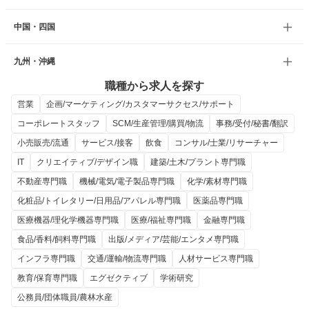
中国・四国
九州・沖縄
職種から求人を探す
営業
企画/マーケティング/カスタマーサクセス/サポート
コーポレートスタッフ
SCM/生産管理/購買/物流
事務/受付/秘書/翻訳
小売販売/流通
サービス/接客
飲食
コンサル/士業/リサーチャー
IT
クリエイティブ/デザイン職
建築/土木/プラント専門職
不動産専門職
機械/電気/電子製品専門職
化学/素材専門職
化粧品/トイレタリー/日用品/アパレル専門職
医薬品専門職
医療機器/理化学機器専門職
医療/福祉専門職
金融専門職
食品/香料/飼料専門職
出版/メディア/芸能/エンタメ専門職
インフラ専門職
交通/運輸/物流専門職
人材サービス専門職
教育/保育専門職
エグゼクティブ
学術研究
公務員/団体職員/農林水産