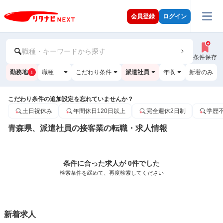
会員登録
ログイン
職種・キーワードから探す
条件保存
勤務地
職種
こだわり条件
派遣社員
年収
新着のみ
1
こだわり条件の追加設定を忘れていませんか？
土日祝休み
年間休日120日以上
完全週休2日制
学歴
青森県、派遣社員の接客業の転職・求人情報
条件に合った求人が 0件でした
検索条件を緩めて、再度検索してください
新着求人