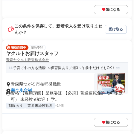
気になる
この条件を保存して、新着求人を受け取りませ
受け取る
んか？
業務委託
ヤクルトお届けスタッフ
青森ヤクルト販売株式会社
子育て中の方も活躍中♪保育園あり／週3～午前中だけでもOK！
青森県つがる市柏稲盛幾世
完全歩合制
資格 【雇用形態】業務委託 【必須】普通運転免許（AT限定
可） 未経験者歓迎！ 学...
制服あり
業界未経験歓迎
+14個
気になる