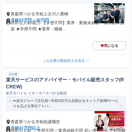
青森県つがる市柏上古川八重崎
月給23万円～30万円
求める人材/能力 【学歴不問】業界・業種未経験・第⼆新卒歓
迎 ★学歴不問 ★業界・職種...
気になる
この企業の類似求人を見る
正社員
楽天サービスのアドバイザー・モバイル販売スタッフ(R
CREW)
楽天モバイル イオンモールつがる柏店
⏩️楽天グループ正社員✨️年収500万を目指せるキャリア採用❗️サービ
スを広げる専任アドバ...
青森県つがる市柏稲盛幾世
月給21万円以上
求める人材: ✅学歴不問 ✅業界経験不問 若い世代からでも活躍