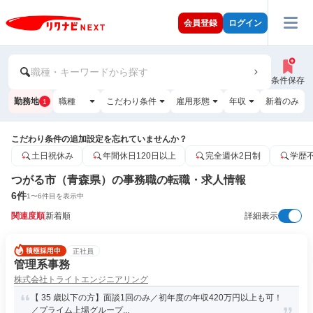
会員登録
ログイン
職種・キーワードから探す
条件保存
勤務地
職種
こだわり条件
雇用形態
年収
新着のみ
1
こだわり条件の追加設定を忘れていませんか？
土日祝休み
年間休日120日以上
完全週休2日制
学歴
つがる市（青森県）の事務職の転職・求人情報
6
件
1
〜
6
件目を表示中
関連度順
新着順
詳細表示
正社員
管理系事務
株式会社トライトエンジニアリング
【 35 歳以下の方】面談1回のみ／初年度の年収420万円以上も可！
／プライム上場グループ...