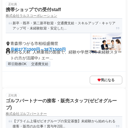
正社員
携帯ショップでの受付staff
株式会社ラルスコーポレーション
新卒・既卒・第二新卒歓迎・交通費支給・スキルアップ・キャリア
アップ可・未経験歓迎・安定した...
青森県つがる市柏稲盛幾世
月給27万1500円～38万1500円
求める人材: 人柄重視の面接で、経験や学歴不問 未経験スター
トの方が活躍中♪ エー...
即日勤務OK
交通費支給
気になる
正社員
ゴルフパートナーの接客・販売スタッフ(ゼビオグルー
プ)
株式会社ゴルフパートナー
【プライム上場ゼビオグループの安定基盤】未経験から始められる
接客・販売のお仕事！賞与年2回...