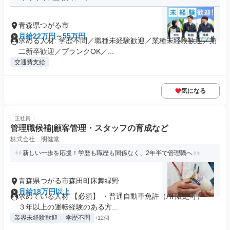
青森県つがる市
月給22万円～55万円
求める人材: 学歴不問／職種未経験歓迎／業種未経験歓迎／第
二新卒歓迎／ブランクOK／...
交通費支給
気になる
正社員
管理職候補|顧客管理・スタッフの育成など
株式会社 明健堂
新しい一歩を応援！学歴も職歴も関係なく、2年半で管理職へ
青森県つがる市森田町床舞緑野
月給18万円以上
求めている人材 【必須】 ・普通自動車免許（AT限定可） ・
３年以上の運転経験のある方...
業界未経験歓迎
学歴不問
+12個