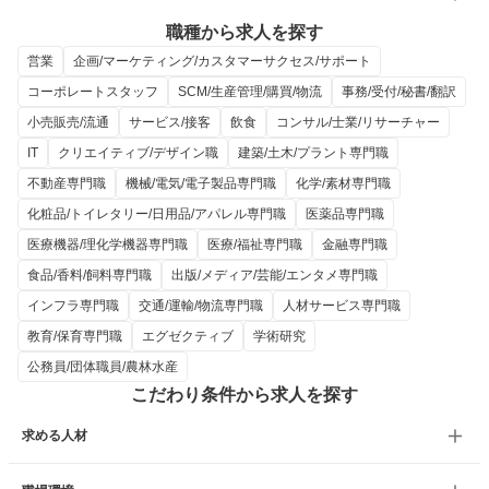
職種から求人を探す
営業
企画/マーケティング/カスタマーサクセス/サポート
コーポレートスタッフ
SCM/生産管理/購買/物流
事務/受付/秘書/翻訳
小売販売/流通
サービス/接客
飲食
コンサル/士業/リサーチャー
IT
クリエイティブ/デザイン職
建築/土木/プラント専門職
不動産専門職
機械/電気/電子製品専門職
化学/素材専門職
化粧品/トイレタリー/日用品/アパレル専門職
医薬品専門職
医療機器/理化学機器専門職
医療/福祉専門職
金融専門職
食品/香料/飼料専門職
出版/メディア/芸能/エンタメ専門職
インフラ専門職
交通/運輸/物流専門職
人材サービス専門職
教育/保育専門職
エグゼクティブ
学術研究
公務員/団体職員/農林水産
こだわり条件から求人を探す
求める人材