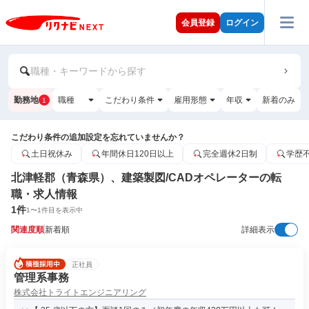
会員登録
ログイン
職種・キーワードから探す
勤務地
職種
こだわり条件
雇用形態
年収
新着のみ
1
こだわり条件の追加設定を忘れていませんか？
土日祝休み
年間休日120日以上
完全週休2日制
学歴
北津軽郡（青森県）、建築製図/CADオペレーターの転
職・求人情報
1
件
1
〜
1
件目を表示中
関連度順
新着順
詳細表示
正社員
管理系事務
株式会社トライトエンジニアリング