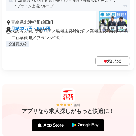
【 35 歳以下の方】面談1回のみ／初年度の年収420万円以上も可！
／プライム上場グループ...
青森県北津軽郡鶴田町
月給22万円～55万円
求める人材: 学歴不問／職種未経験歓迎／業種未経験歓迎／第
二新卒歓迎／ブランクOK／...
交通費支給
気になる
無料
アプリなら求人探しがもっと快適に！