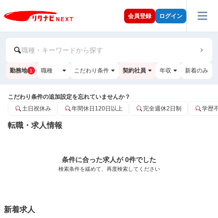
会員登録
ログイン
職種・キーワードから探す
勤務地
職種
こだわり条件
契約社員
年収
新着のみ
1
こだわり条件の追加設定を忘れていませんか？
土日祝休み
年間休日120日以上
完全週休2日制
学歴
転職・求人情報
条件に合った求人が 0件でした
検索条件を緩めて、再度検索してください
新着求人