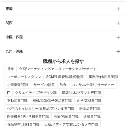
東海
関西
中国・四国
九州・沖縄
職種から求人を探す
営業
企画/マーケティング/カスタマーサクセス/サポート
コーポレートスタッフ
SCM/生産管理/購買/物流
事務/受付/秘書/翻訳
小売販売/流通
サービス/接客
飲食
コンサル/士業/リサーチャー
IT
クリエイティブ/デザイン職
建築/土木/プラント専門職
不動産専門職
機械/電気/電子製品専門職
化学/素材専門職
化粧品/トイレタリー/日用品/アパレル専門職
医薬品専門職
医療機器/理化学機器専門職
医療/福祉専門職
金融専門職
食品/香料/飼料専門職
出版/メディア/芸能/エンタメ専門職