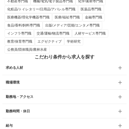
不動産専門職
機械/電気/電子製品専門職
化学/素材専門職
化粧品/トイレタリー/日用品/アパレル専門職
医薬品専門職
医療機器/理化学機器専門職
医療/福祉専門職
金融専門職
食品/香料/飼料専門職
出版/メディア/芸能/エンタメ専門職
インフラ専門職
交通/運輸/物流専門職
人材サービス専門職
教育/保育専門職
エグゼクティブ
学術研究
公務員/団体職員/農林水産
こだわり条件から求人を探す
求める人材
職場環境
勤務地・アクセス
勤務時間・休日
給与