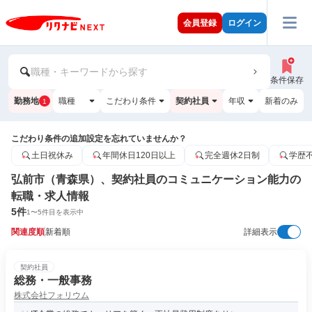
会員登録
ログイン
職種・キーワードから探す
条件保存
勤務地
職種
こだわり条件
契約社員
年収
新着のみ
1
こだわり条件の追加設定を忘れていませんか？
土日祝休み
年間休日120日以上
完全週休2日制
学歴
弘前市（青森県）、契約社員のコミュニケーション能力の
転職・求人情報
5
件
1
〜
5
件目を表示中
関連度順
新着順
詳細表示
契約社員
総務・一般事務
株式会社フォリウム