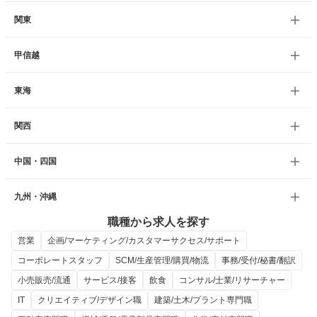
関東
甲信越
東海
関西
中国・四国
九州・沖縄
職種から求人を探す
営業
企画/マーケティング/カスタマーサクセス/サポート
コーポレートスタッフ
SCM/生産管理/購買/物流
事務/受付/秘書/翻訳
小売販売/流通
サービス/接客
飲食
コンサル/士業/リサーチャー
IT
クリエイティブ/デザイン職
建築/土木/プラント専門職