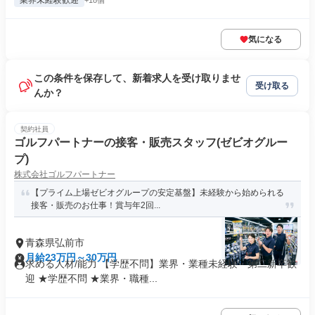
業界未経験歓迎
+18個
気になる
この条件を保存して、新着求人を受け取りませ
受け取る
んか？
契約社員
ゴルフパートナーの接客・販売スタッフ(ゼビオグルー
プ)
株式会社ゴルフパートナー
【プライム上場ゼビオグループの安定基盤】未経験から始められる
接客・販売のお仕事！賞与年2回...
青森県弘前市
月給23万円～30万円
求める人材/能力 【学歴不問】業界・業種未経験・第⼆新卒歓
迎 ★学歴不問 ★業界・職種...