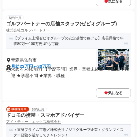
気になる
契約社員
ゴルフパートナーの店舗スタッフ(ゼビオグループ)
株式会社ゴルフパートナー
【プライム上場ゼビオグループの安定基盤で稼げる】店長昇格で年
収80万〜100万円UPも可能...
青森県弘前市
月給23万円～30万円
求める人材/能力 【学歴不問】業界・業種未経験・第⼆新卒歓
迎 ★学歴不問 ★業界・職種...
気になる
契約社員
ドコモの携帯・スマホアドバイザー
アイ・ティー・エックス株式会社
＜東証プライム市場／株式会社ノジマグループ企業＞グランマイス
ター経験を活かしてチャレンジ！