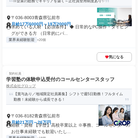
IT企業の総務でキャリアを築く～正社員登用制度あり✨
〒036-8003青森県弘前市
月給17万6000円～19万2000円
求めている人材 【必須条件】 ◆ 日常的なPC操作・タイピン
グができる方 （日常的にパ...
業界未経験歓迎
+20個
気になる
契約社員
学習塾の体験申込受付のコールセンタースタッフ
株式会社グロップ
【賞与あり／地域限定社員募集】シフトで週5日勤務！フルタイム
勤務！未経験から成長できる！
〒036-8182青森県弘前市
月給21万円～26万円
経験・資格 【学歴】高校卒業以上 ※事務、コールセンターの
お仕事未経験でも歓迎いたし...