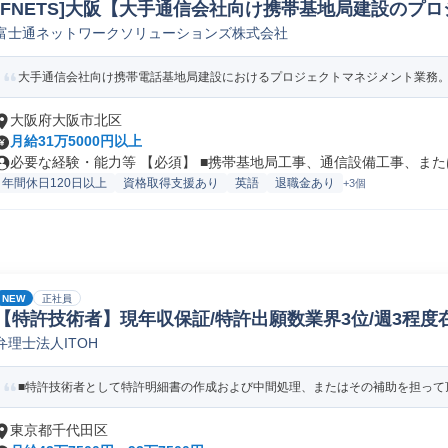
[FNETS]大阪【大手通信会社向け携帯基地局建設のプ
富士通ネットワークソリューションズ株式会社
プロダクトマネージャー
大手通信会社向け携帯電話基地局建設におけるプロジェクトマネジメント業務。工
大阪府大阪市北区
月給31万5000円以上
必要な経験・能力等 【必須】 ■携帯基地局工事、通信設備工事、または
年間休日120日以上
資格取得支援あり
英語
退職金あり
+3個
NEW
正社員
【特許技術者】現年収保証/特許出願数業界3位/週3程度在宅
弁理士法人ITOH
特許技術者
■特許技術者として特許明細書の作成および中間処理、またはその補助を担って頂
東京都千代田区