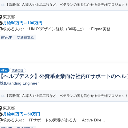
【高単価】AI導入や上流工程など、ベテランの腕を活かせる最先端プロジェク
東京都
月給50万円～100万円
求める人材: ・UI/UXデザイン経験（3年以上） ・Figma実務...
在宅OK
交通費支給
NEW
業務委託
【ヘルプデスク】外資系企業向け社内ITサポートのヘル
(株)Branding Engineer
【高単価】AI導入や上流工程など、ベテランの腕を活かせる最先端プロジェク
東京都
月給40万円～50万円
求める人材: ・ITサポートの素養がある方 ・Active Dire...