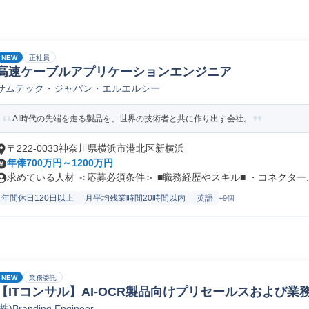
NEW
正社員
高速ケーブルアプリケーションエンジニア
サムテック・ジャパン・エルエルシー
AI時代の先端を走る製品を、世界の技術者と共に作り出す会社。
〒222-0033神奈川県横浜市港北区新横浜
年俸700万円～1200万円
求めている人材 ＜応募必須条件＞ ■職務経歴やスキル■ ・コネクター..
年間休日120日以上
月平均残業時間20時間以内
英語
+9個
NEW
業務委託
【ITコンサル】AI-OCR製品向けプリセールスおよび業
(株)Branding Engineer