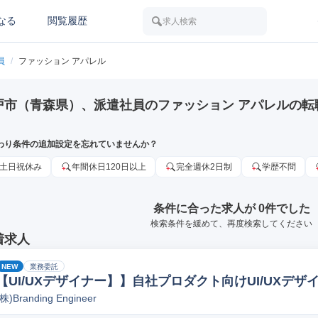
なる
閲覧履歴
求人検索
員
/
ファッション アパレル
戸市（青森県）、派遣社員のファッション アパレルの転
わり条件の追加設定を忘れていませんか？
土日祝休み
年間休日120日以上
完全週休2日制
学歴不問
条件に合った求人が 0件でした
検索条件を緩めて、再度検索してください
着求人
NEW
業務委託
【UI/UXデザイナー】】自社プロダクト向けUI/UXデ
(株)Branding Engineer