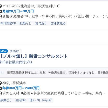
〒098-2802北海道中川郡(天塩)中川町
月給20万円～30万円
資格 未経験者OK、経験・年令不問、資格不問（刈払い機・チェーンソー
即日勤務OK
転勤なし
賞与あり
交通費支給
NEW
業務委託
【ノルマ無し】融資コンサルタント
株式会社融資代行プロ
「融資業務経験10年以上」対象。神奈川在住者、活躍中！ノルマなし！日本政策金
神奈川県横浜市
年俸360万円～2400万円
求める人材: ■必須 ● 神奈川の融資に精通している方 →神奈川県内...
残業なし
在宅OK
週2・3日からOK