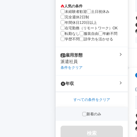
人気の条件
未経験者歓迎
土日祝休み
完全週休2日制
年間休日120日以上
在宅勤務（リモートワーク）OK
転勤なし
服装自由
年齢不問
学歴不問
語学力を活かせる
雇用形態
派遣社員
条件をクリア
年収
すべての条件をクリア
新着のみ
検索