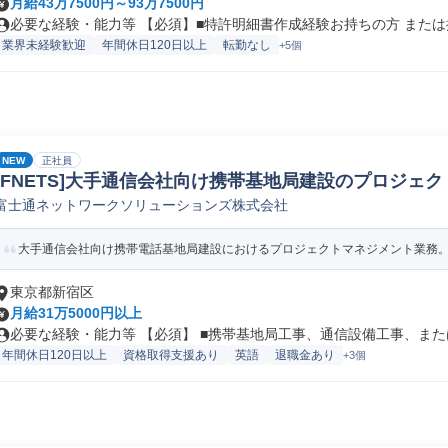
月給43万7500円～93万7500円
必要な経験・能力等 【必須】■特許明細書作成経験お持ちの方 または携
業界未経験歓迎
年間休日120日以上
転勤なし
+5個
NEW
正社員
[FNETS]大手通信会社向け携帯基地局建設のプロジェ
富士通ネットワークソリューションズ株式会社
トマネージャー
大手通信会社向け携帯電話基地局建設におけるプロジェクトマネジメント業務。工
東京都新宿区
月給31万5000円以上
必要な経験・能力等 【必須】 ■携帯基地局工事、通信設備工事、または
年間休日120日以上
資格取得支援あり
英語
退職金あり
+3個