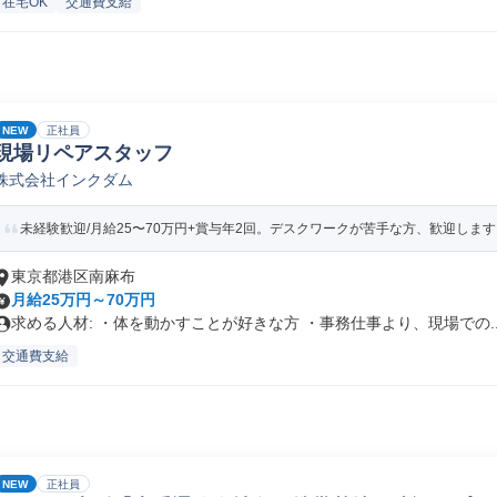
在宅OK
交通費支給
NEW
正社員
現場リペアスタッフ
株式会社インクダム
未経験歓迎/月給25〜70万円+賞与年2回。デスクワークが苦手な方、歓迎します
東京都港区南麻布
月給25万円～70万円
求める人材: ・体を動かすことが好きな方 ・事務仕事より、現場での..
交通費支給
NEW
正社員