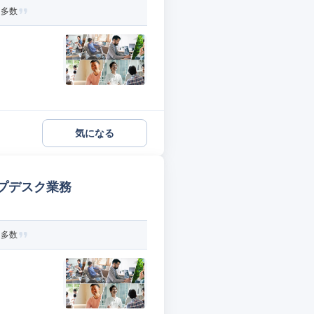
ト多数
気になる
プデスク業務
ト多数