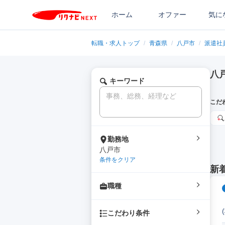
ホーム
オファー
気に
転職・求人トップ
/
青森県
/
八戸市
/
派遣社
八
キーワード
こだ
勤務地
八戸市
条件をクリア
新
職種
こだわり条件