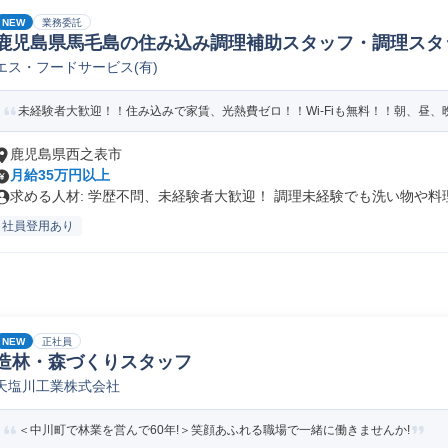
NEW
業務委託
鹿児島県馬毛島の住み込み調理補助スタッフ・調理スタ
エス・フードサービス(有)
未経験者大歓迎！！住み込みで家賃、光熱費ゼロ！！Wi-Fiも無料！！朝、昼、晩
鹿児島県西之表市
月給35万円以上
求める人材: 学歴不問、未経験者大歓迎！ 調理未経験でも洗い物や料理.
社員登用あり
NEW
正社員
造林・森づくりスタッフ
天塩川工業株式会社
＜中川町で林業を営んで60年!＞笑顔あふれる職場で一緒に働きませんか!