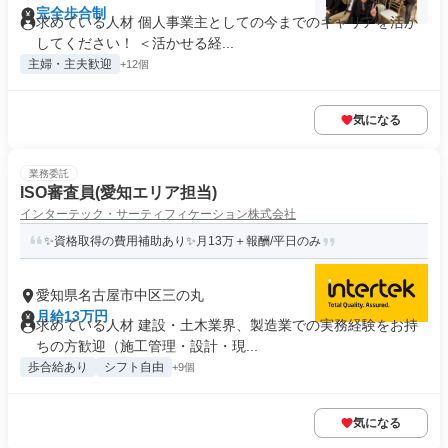
完全歩合制
求めている人材 個人事業主としての今までのキャリアを活か
してください！ ＜活かせる経...
主婦・主夫歓迎
+12個
気になる
業務委託
ISO審査員(愛知エリア担当)
インターテック・サーティフィケーション株式会社
✨資格取得の費用補助あり✨月13万＋報酬/平日のみ
愛知県名古屋市中区三の丸
月給13万円
求めている人材 建設・土木業界、製造業での実務経験をお持
ちの方歓迎（施工管理・設計・現...
歩合給あり
シフト自由
+9個
気になる