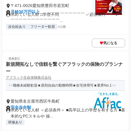
〒471-0026愛知県豊田市若宮町
月給30万円以上
求めている人材 □学歴不問 ￣￣￣￣￣￣ ✅必須条件 ￣￣V￣
￣￣￣￣￣￣￣￣￣￣￣￣...
歩合給あり
フリーター歓迎
+11個
気になる
業務委託
新規開拓なしで信頼を繋ぐアフラックの保険のプランナ
ー
アフラック生命保険株式会社
職種未経験歓迎★原則自由の勤務時間★在宅併用可★業界No.1
愛知県名古屋市西区牛島町
完全歩合制
求めている人材 ＜必須条件＞ ■高卒以上の学歴を有する方 ■基
本的なPCスキルや 操...
研修あり