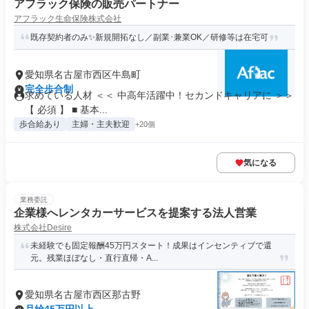
アフラック保険の販売パートナー
アフラック生命保険株式会社
既存契約者のみ✨新規開拓なし／副業･兼業OK／研修等は在宅可
愛知県名古屋市西区牛島町
完全歩合制
求めている人材 ＜＜ 中高年活躍中！セカンドキャリアに ＞＞
【 必須 】 ■ 基本...
歩合給あり
主婦・主夫歓迎
+20個
気になる
業務委託
企業様へレンタカーサービスを提案する法人営業
株式会社Desire
未経験でも固定報酬45万円スタート！成果はインセンティブで還
元。残業ほぼなし・直行直帰・A...
愛知県名古屋市西区那古野