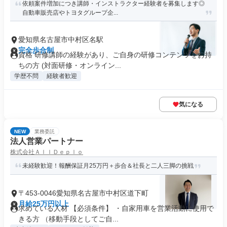
依頼案件増加につき講師・インストラクター経験者を募集します◎
自動車販売店やトヨタグループ企...
愛知県名古屋市中村区名駅
完全歩合制
資格 研修講師の経験があり、ご自身の研修コンテンツをお持
ちの方 (対面研修・オンライン...
学歴不問
経験者歓迎
気になる
NEW
業務委託
法人営業パートナー
株式会社ＡｌｌＤｅｐｌｏ
未経験歓迎！報酬保証月25万円＋歩合＆社長と二人三脚の挑戦
〒453-0046愛知県名古屋市中村区道下町
月給25万円以上
求めている人材 【必須条件】 ・自家用車を営業活動に使用で
きる方 （移動手段としてご自...