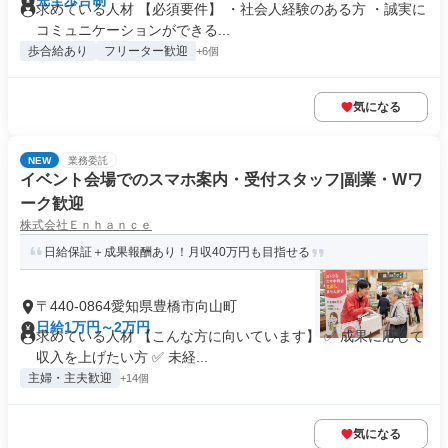
完全歩合制
求めている人材 【必須要件】 ・社会人経験のある方 ・誠実に
コミュニケーションができる...
歩合給あり
フリーター歓迎
+6個
気になる
NEW
業務委託
イベント会場でのスマホ案内・受付スタッフ|副業・Wワ
ーク歓迎
株式会社Ｅｎｈａｎｃｅ
日給保証＋成果報酬あり！月収40万円も目指せる
〒440-0864愛知県豊橋市向山町
日給1万円～2万円
求めている人材 【こんな方に向いています】 ✅ 成果に応じて
収入を上げたい方 ✅ 未経...
主婦・主夫歓迎
+14個
気になる