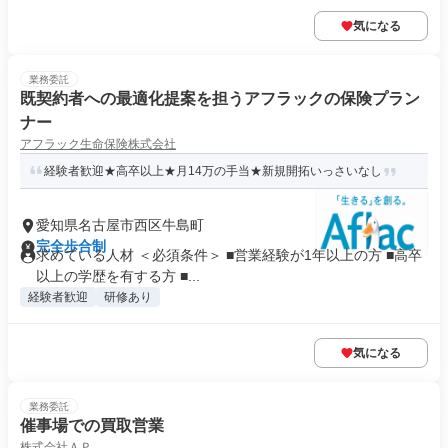
気になる
業務委託
既契約者への最適化提案を担うアフラックの保険プラン
ナー
アフラック生命保険株式会社
経験者歓迎★高卒以上★月14万の手当★新規開拓いっさいなし
愛知県名古屋市西区牛島町
完全歩合制
求めている人材 ＜必須条件＞ ■営業経験が1年以上の方 ■高卒
以上の学歴を有する方 ■...
経験者歓迎
研修あり
気になる
業務委託
催事場での買取営業
株式会社ＡＰ