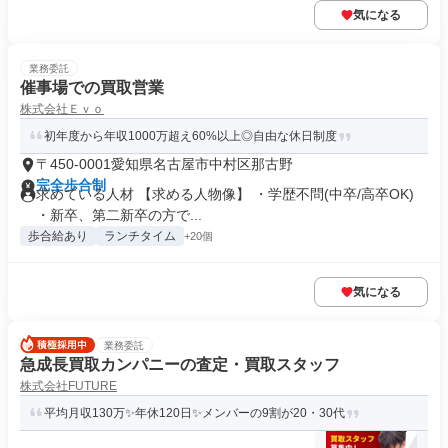
気になる
業務委託
催事場での買取営業
株式会社Ｅｖｏ
初年度から年収1000万超え60%以上◎自由な休日制度
〒450-0001愛知県名古屋市中村区那古野
完全歩合制
求めている人材 【求める人物像】 ・学歴不問(中卒/高卒OK)
・新卒、第二新卒の方で...
歩合給あり
ランチタイム
+20個
気になる
業務委託
急成長買取カンパニーの査定・買取スタッフ
株式会社FUTURE
平均月収130万✨年休120日✨メンバーの9割が20・30代