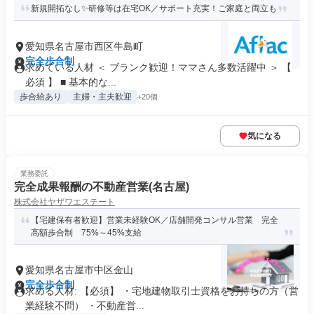
新規開拓なし✨研修等は在宅OK／サポート充実！ご家庭と両立も
愛知県名古屋市西区牛島町
完全歩合制
求めている人材 ＜ ブランク歓迎！ママさん多数活躍中 ＞ 【
必須 】 ■ 基本的な...
歩合給あり
主婦・主夫歓迎
+20個
気になる
業務委託
完全成果報酬の不動産営業(名古屋)
株式会社ヤザワエステート
【宅建保有者歓迎】営業未経験OK／店舗開発コンサル営業 完全
高額歩合制 75%～45%支給
愛知県名古屋市中区金山
完全歩合制
求める人材: 【必須】 ・宅地建物取引士資格をお持ちの方（営
業経験不問） ・不動産営...