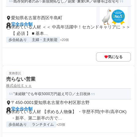
既存契約者のみ✨新規開拓なし／副業･兼業OK／研修等は在宅可
愛知県名古屋市西区牛島町
完全歩合制
求めている人材 ＜＜ 中高年活躍中！セカンドキャリアに ＞＞
【 必須 】 ■ 基本...
歩合給あり
主婦・主夫歓迎
+20個
気になる
業務委託
売らない営業
株式会社Ｅｖｏ
”未経験”でも年収5000万円超え可◎／土日祝休
〒450-0001愛知県名古屋市中村区那古野
完全歩合制
求めている人材 【求める人物像】 ・学歴不問(中卒/高卒OK)
・新卒、第二新卒の方で...
歩合給あり
ランチタイム
+20個