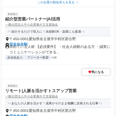
この企業の類似求人を見る
業務委託
紹介型営業パートナー|AI活用
一般社団法人中小企業働き方支援協会
紹介するだけで収入に！未経験OK・副業にも最適
〒450-0001愛知県名古屋市中村区那古野
完全歩合制
求めている人材 【必須要件】 ・社会人経験のある方 ・誠実に
コミュニケーションができる...
歩合給あり
フリーター歓迎
+6個
気になる
業務委託
リモート|人脈を活かすトスアップ営業
一般社団法人中小企業働き方支援協会
あなたの人脈を活かす！成果がそのまま報酬に反映される仕事
〒450-0001愛知県名古屋市中村区那古野