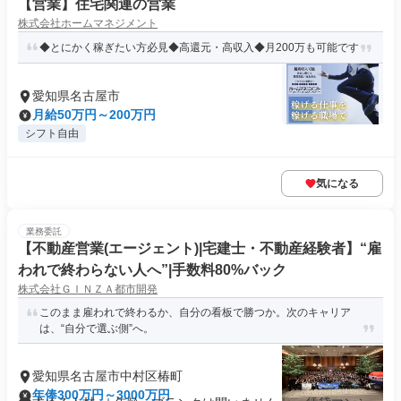
【営業】住宅関連の営業
株式会社ホームマネジメント
◆とにかく稼ぎたい方必見◆高還元・高収入◆月200万も可能です
愛知県名古屋市
月給50万円～200万円
シフト自由
気になる
業務委託
【不動産営業(エージェント)|宅建士・不動産経験者】“雇
われで終わらない人へ”|手数料80%バック
株式会社ＧＩＮＺＡ都市開発
このまま雇われで終わるか、自分の看板で勝つか。次のキャリア
は、“自分で選ぶ側”へ。
愛知県名古屋市中村区椿町
年俸300万円～3000万円