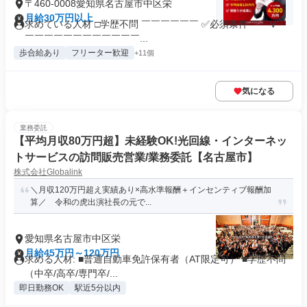
〒460-0008愛知県名古屋市中区栄
月給30万円以上
求めている人材 □学歴不問 ￣￣￣￣￣￣ ✅必須条件 ￣￣V￣
￣￣￣￣￣￣￣￣￣￣￣￣...
歩合給あり
フリーター歓迎
+11個
気になる
業務委託
【平均月収80万円超】未経験OK!光回線・インターネッ
トサービスの訪問販売営業/業務委託【名古屋市】
株式会社Globalink
＼月収120万円超え実績あり×高水準報酬＋インセンティブ報酬加
算／ 令和の虎出演社長の元で...
愛知県名古屋市中区栄
月給45万円～120万円
求める人材: ■普通自動車免許保有者（AT限定可） ■学歴不問
（中卒/高卒/専門卒/...
即日勤務OK
駅近5分以内