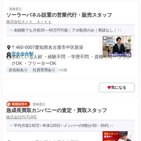
業務委託
ソーラーパネル設置の営業代行・販売スタッフ
株式会社Ａｒｋ Ａｒｋｓ
未経験でも月収30～40万円可能｜アポ取得のみ｜商談なし｜
〒460-0007愛知県名古屋市中区新栄
完全歩合制
求めている人材 ・経験不問 ・学歴不問 ・資格不問 ・ブラン
クOK ・フリーターOK
歩合給あり
社員登用あり
+11個
気になる
業務委託
急成長買取カンパニーの査定・買取スタッフ
株式会社FUTURE
平均月収130万✨年休120日✨メンバーの9割が20・30代