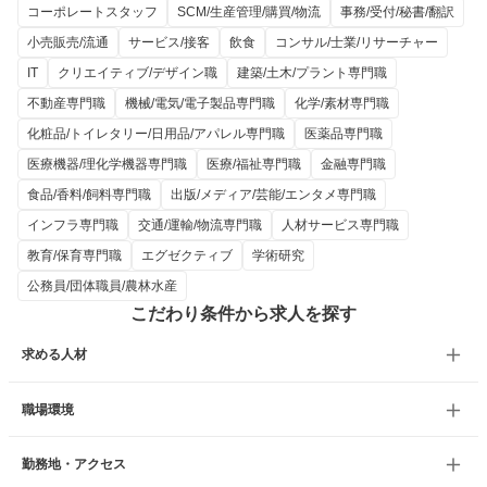
コーポレートスタッフ
SCM/生産管理/購買/物流
事務/受付/秘書/翻訳
小売販売/流通
サービス/接客
飲食
コンサル/士業/リサーチャー
IT
クリエイティブ/デザイン職
建築/土木/プラント専門職
不動産専門職
機械/電気/電子製品専門職
化学/素材専門職
化粧品/トイレタリー/日用品/アパレル専門職
医薬品専門職
医療機器/理化学機器専門職
医療/福祉専門職
金融専門職
食品/香料/飼料専門職
出版/メディア/芸能/エンタメ専門職
インフラ専門職
交通/運輸/物流専門職
人材サービス専門職
教育/保育専門職
エグゼクティブ
学術研究
公務員/団体職員/農林水産
こだわり条件から求人を探す
求める人材
職場環境
勤務地・アクセス