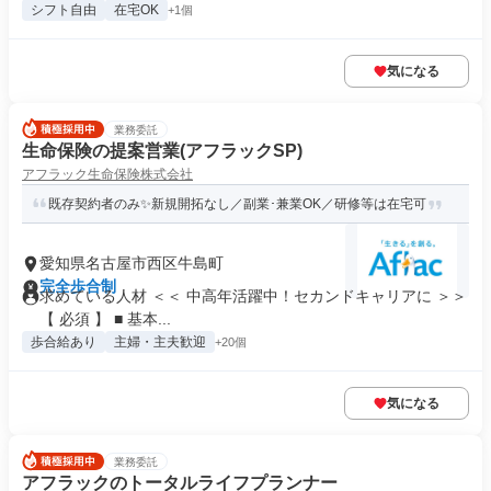
シフト自由
在宅OK
+1個
気になる
業務委託
生命保険の提案営業(アフラックSP)
アフラック生命保険株式会社
既存契約者のみ✨新規開拓なし／副業･兼業OK／研修等は在宅可
愛知県名古屋市西区牛島町
完全歩合制
求めている人材 ＜＜ 中高年活躍中！セカンドキャリアに ＞＞
【 必須 】 ■ 基本...
歩合給あり
主婦・主夫歓迎
+20個
気になる
業務委託
アフラックのトータルライフプランナー