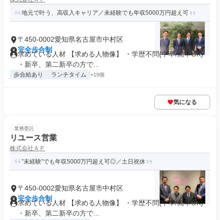
地元で叶う、高収入キャリア／未経験でも年収5000万円超え可
〒450-0002愛知県名古屋市中村区
完全歩合制
求めている人材 【求める人物像】 ・学歴不問(中卒/高卒OK)
・新卒、第二新卒の方で...
歩合給あり
ランチタイム
+19個
気になる
業務委託
リユース営業
株式会社ＡＰ
”未経験”でも年収5000万円超え可◎／土日祝休
〒450-0002愛知県名古屋市中村区
完全歩合制
求めている人材 【求める人物像】 ・学歴不問(中卒/高卒OK)
・新卒、第二新卒の方で...