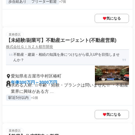
歩合給あり
フリーター歓迎
+7個
気になる
業務委託
【未経験/副業可】不動産エージェント(不動産営業)
株式会社ＧＩＮＺＡ都市開発
不動産・建築・相続の知識を身につけながら収入UPを目指しませ
んか？
愛知県名古屋市中村区椿町
年俸300万円～3000万円
求める人材: ☆年齢・経験・ブランクは問いません☆ ・不動産
業界に興味がある方 ...
駅近5分以内
+1個
気になる
業務委託