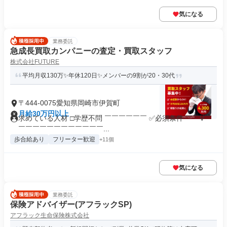
気になる
業務委託
急成長買取カンパニーの査定・買取スタッフ
株式会社FUTURE
平均月収130万✨年休120日✨メンバーの9割が20・30代
〒444-0075愛知県岡崎市伊賀町
月給30万円以上
求めている人材 □学歴不問 ￣￣￣￣￣￣ ✅必須条件 ￣￣V￣
￣￣￣￣￣￣￣￣￣￣￣￣...
歩合給あり
フリーター歓迎
+11個
気になる
業務委託
保険アドバイザー(アフラックSP)
アフラック生命保険株式会社