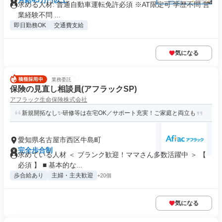
月給45万円以上
求める人材: 普通自動車運転免許必須 ※AT限定可 学歴不問 営
業経験不問 ...
即日勤務OK
交通費支給
気になる
業務委託
保険の見直し相談員(アフラックSP)
アフラック生命保険株式会社
新規開拓なし✨研修等は在宅OK／サポート充実！ご家庭と両立も
愛知県名古屋市西区牛島町
完全歩合制
求めている人材 ＜ ブランク歓迎！ママさん多数活躍中 ＞ 【
必須 】 ■ 基本的な...
歩合給あり
主婦・主夫歓迎
+20個
気になる