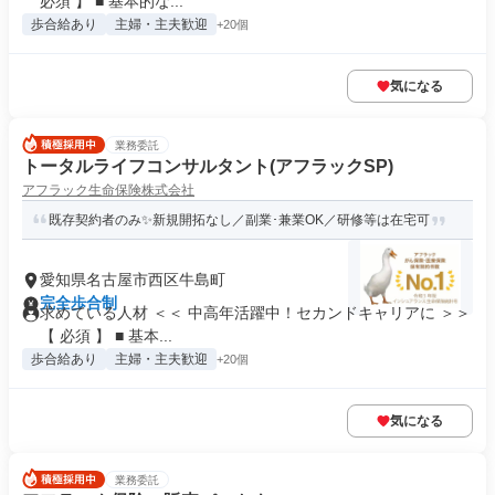
必須 】 ■ 基本的な...
歩合給あり
主婦・主夫歓迎
+20個
気になる
業務委託
トータルライフコンサルタント(アフラックSP)
アフラック生命保険株式会社
既存契約者のみ✨新規開拓なし／副業･兼業OK／研修等は在宅可
愛知県名古屋市西区牛島町
完全歩合制
求めている人材 ＜＜ 中高年活躍中！セカンドキャリアに ＞＞
【 必須 】 ■ 基本...
歩合給あり
主婦・主夫歓迎
+20個
気になる
業務委託