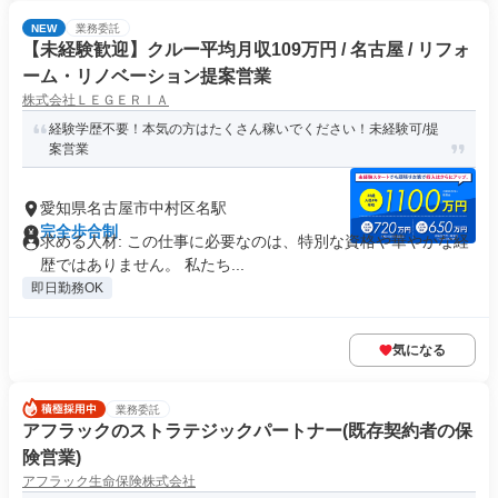
NEW
業務委託
【未経験歓迎】クルー平均月収109万円 / 名古屋 / リフォ
ーム・リノベーション提案営業
株式会社ＬＥＧＥＲＩＡ
経験学歴不要！本気の方はたくさん稼いでください！未経験可/提
案営業
愛知県名古屋市中村区名駅
完全歩合制
求める人材: この仕事に必要なのは、特別な資格や華やかな経
歴ではありません。 私たち...
即日勤務OK
気になる
業務委託
アフラックのストラテジックパートナー(既存契約者の保
険営業)
アフラック生命保険株式会社