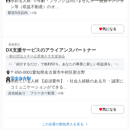
求める人材: ☆年齢・ブランクは問いません☆ ・賃貸マンショ
ン等（収益不動産）のオ...
駅近5分以内
+1個
気になる
業務委託
DX支援サービスのアライアンスパートナー
一般社団法人中小企業働き方支援協会
「紹介するだけ」で粗利50％。あなたの事業に新しい収益源を。
〒450-0001愛知県名古屋市中村区那古野
完全歩合制
求めている人材 【必須要件】 ・社会人経験のある方 ・誠実に
コミュニケーションができる...
歩合給あり
フリーター歓迎
+6個
気になる
この企業の類似求人を見る