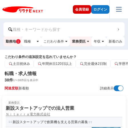
会員登録
ログイン
職種・キーワードから探す
勤務地
職種
こだわり条件
業務委託
年収
新着のみ
1
こだわり条件の追加設定を忘れていませんか？
土日祝休み
年間休日120日以上
完全週休2日制
学歴
転職・求人情報
38
件
1
〜
38
件目を表示中
関連度順
新着順
詳細表示
業務委託
新設スタートアップでの法人営業
Ｎｉｔｅｒｒａ電力株式会社
新設スタートアップで創業機を支える営業の募集