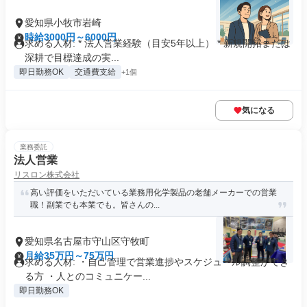
愛知県小牧市岩崎
時給3000円～6000円
求める人材: * 法人営業経験（目安5年以上） * 新規開拓または
深耕で目標達成の実...
即日勤務OK
交通費支給
+1個
気になる
業務委託
法人営業
リスロン株式会社
高い評価をいただいている業務用化学製品の老舗メーカーでの営業
職！副業でも本業でも。皆さんの...
愛知県名古屋市守山区守牧町
月給35万円～75万円
求める人材: ・自己管理で営業進捗やスケジュール調整ができ
る方 ・人とのコミュニケー...
即日勤務OK