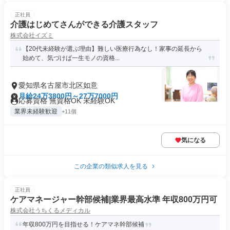
正社員
介護はじめてさんができる介護スタッフ
株式会社イズミ
【20代未経験が選ぶ理由】難しい医療行為なし！家事の延長から
始めて、気づけば一生モノの資格...
愛知県名古屋市北区如意
月給24万3800円～27万7000円
応募資格 無資格OK 未経験OK
業界未経験歓迎
+11個
気になる
この企業の類似求人を見る
正社員
ケアマネージャー幹部候補|業界最高水準 年収800万円可
株式会社うちくるメディカル
年収800万円を目指せる！ケアマネ幹部候補