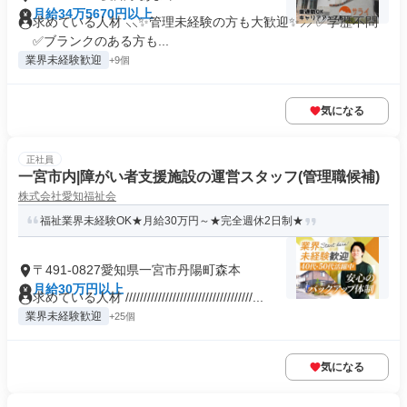
月給34万5670円以上
求めている人材 ⸜⸜✨管理未経験の方も大歓迎✨⸝⸝ ✅学歴不問
✅ブランクのある方も...
業界未経験歓迎
+9個
気になる
正社員
一宮市内|障がい者支援施設の運営スタッフ(管理職候補)
株式会社愛知福祉会
福祉業界未経験OK★月給30万円～★完全週休2日制★
〒491-0827愛知県一宮市丹陽町森本
月給30万円以上
求めている人材 ///////////////////////////////////...
業界未経験歓迎
+25個
気になる