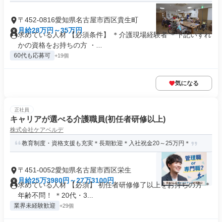
〒452-0816愛知県名古屋市西区貴生町
月給28万円～35万円
求めている人材 【必須条件】 ＊介護現場経験者 ＊下記いずれ
かの資格をお持ちの方 ・...
60代も応募可
+19個
気になる
正社員
キャリアが選べる介護職員(初任者研修以上)
株式会社ケアベルデ
教育制度・資格支援も充実＊長期歓迎＊入社祝金20～25万円＊
〒451-0052愛知県名古屋市西区栄生
月給25万3980円～27万3100円
求めている人材 【必須】 初任者研修修了以上をお持ちの方 ＊
年齢不問！ ＊20代・3...
業界未経験歓迎
+29個