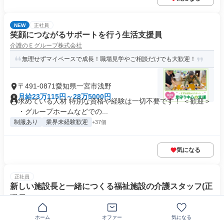
NEW
正社員
笑顔につながるサポートを行う生活支援員
介護のＥグループ株式会社
無理せずマイペースで成長！職場見学やご相談だけでも大歓迎！
〒491-0871愛知県一宮市浅野
月給23万115円～28万5000円
求めている人材 特別な資格や経験は一切不要です！ ＜歓迎＞
・グループホームなどでの...
制服あり
業界未経験歓迎
+37個
気になる
正社員
新しい施設長と一緒につくる福祉施設の介護スタッフ(正
職員)
社会福祉法人紫水会
ホーム
オファー
気になる
最寄り駅チカ徒歩2分！金山駅から電車1本でアクセス良しです！