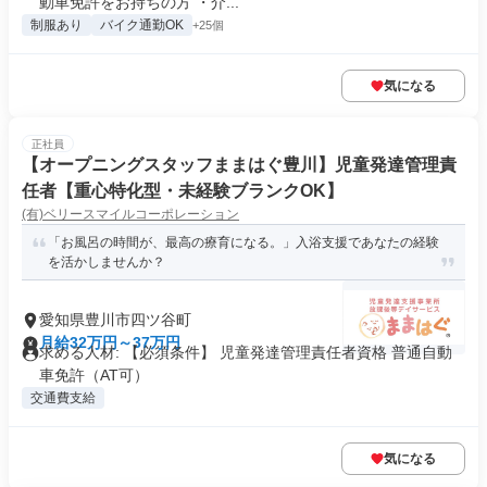
動車免許をお持ちの方 ・介...
制服あり
バイク通勤OK
+25個
気になる
正社員
【オープニングスタッフままはぐ豊川】児童発達管理責
任者【重心特化型・未経験ブランクOK】
(有)ベリースマイルコーポレーション
「お風呂の時間が、最高の療育になる。」入浴支援であなたの経験
を活かしませんか？
愛知県豊川市四ツ谷町
月給32万円～37万円
求める人材: 【必須条件】 児童発達管理責任者資格 普通自動
車免許（AT可）
交通費支給
気になる