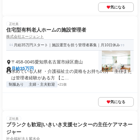
気になる
正社員
住宅型有料老人ホームの施設管理者
株式会社エージェント
月給35万円スタート｜施設運営を担う管理者募集｜月10日休み
〒458-0045愛知県名古屋市緑区鹿山
月給35万円
求めている人材 ・介護福祉士の資格をお持ちの方 ・主任また
は管理者経験がある方 【こ...
制服あり
主婦・主夫歓迎
+21個
気になる
正社員
ブランクも歓迎|いきいき支援センターの主任ケアマネー
ジャー
社会福祉法人紫水会