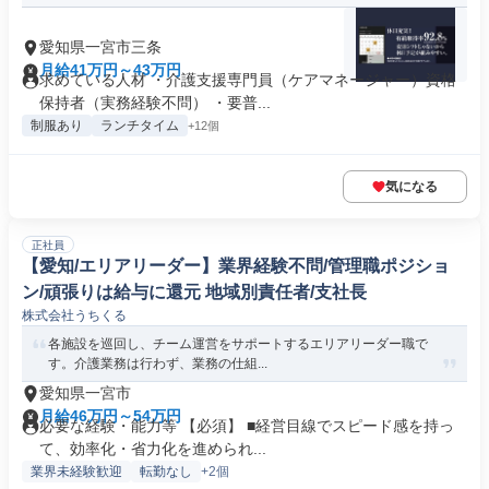
愛知県一宮市三条
月給41万円～43万円
求めている人材 ・介護支援専門員（ケアマネージャー）資格
保持者（実務経験不問） ・要普...
制服あり
ランチタイム
+12個
気になる
正社員
【愛知/エリアリーダー】業界経験不問/管理職ポジショ
ン/頑張りは給与に還元 地域別責任者/支社長
株式会社うちくる
各施設を巡回し、チーム運営をサポートするエリアリーダー職で
す。介護業務は行わず、業務の仕組...
愛知県一宮市
月給46万円～54万円
必要な経験・能力等 【必須】 ■経営目線でスピード感を持っ
て、効率化・省力化を進められ...
業界未経験歓迎
転勤なし
+2個