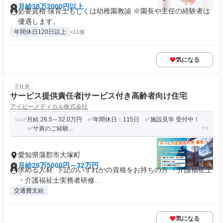
月給38万2000円以上
必要資格 保育士もしくは幼稚園教諭 ※園長や主任の経験者は
優遇します。
年間休日120日以上
+11個
気になる
正社員
サービス提供責任者|サービス付き高齢者向け住宅
アイビーメディカル株式会社
✅月給 26.5～32.0万円 ✅年間休日：115日 ✅施設見学 受付中！
✅サ責のご経験...
愛知県蒲郡市大塚町
月給26万5000円～32万円
求める人材: 下記のいずれかの資格をお持ちの方 ・介護福祉士
・介護福祉士実務者研修...
交通費支給
気になる