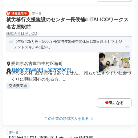
正社員
就労移行支援施設のセンター長候補/LITALICOワークス
名古屋駅前
株式会社LITALICO
【年収425万円～500万円/賞与年2回/年間休日120日以上】マネジ
メントスキルを活かし...
愛知県名古屋市中村区椿町
月給30万8400円～36万2500円
求める人材: 必須資格はありません。 誰もが生きやすい社会づ
くりに興味関心のある方、...
交通費支給
気になる
この企業の類似求人を見る
正社員