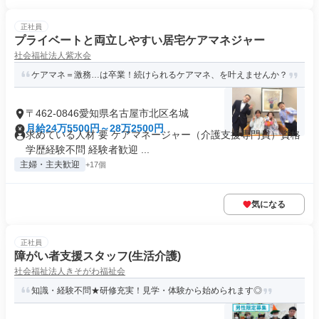
正社員
プライベートと両立しやすい居宅ケアマネジャー
社会福祉法人紫水会
ケアマネ＝激務…は卒業！続けられるケアマネ、を叶えませんか？
〒462-0846愛知県名古屋市北区名城
月給24万5500円～28万2500円
求めている人材 要 ケアマネージャー（介護支援専門員）資格
学歴経験不問 経験者歓迎 ...
主婦・主夫歓迎
+17個
気になる
正社員
障がい者支援スタッフ(生活介護)
社会福祉法人きそがわ福祉会
知識・経験不問★研修充実！見学・体験から始められます◎