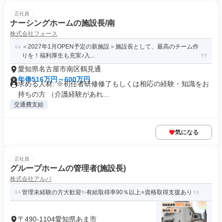
正社員
ナーシングホームの施設長/南
株式会社フォース
＜2027年1月OPEN予定の新施設＞施設長として、最高のチーム作
りを！福利厚生も充実♪入...
愛知県名古屋市南区鶴見通
年俸516万円～600万円
求める人材: ※初任者研修修了もしくは相応の経験・知識をお
持ちの方 （介護経験があれ...
交通費支給
気になる
正社員
グループホームの管理者(施設長)
株式会社アルバ
管理未経験の方大歓迎✨有給取得率90％以上⭐資格取得支援あり
〒490-1104愛知県あま市