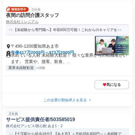
正社員
夜間の訪問介護スタッフ
株式会社ミレニアム
【未経験から専門職へ】年収600万可能！これからのキャリアを
〒490-1200愛知県あま市
年俸417万2000円～473万2000円
求めている人材 未経験大歓迎！ 様々な業界からの転職者がい
ます。 営業や、接客、飲食、...
業界未経験歓迎
+18個
気になる
この企業の類似求人を見る
正社員
サービス提供責任者/503585019
株式会社アンビス/医心館 あま1・2
【七宝駅から徒歩16分】【あま市】＜月給356,800円～＞未経験で