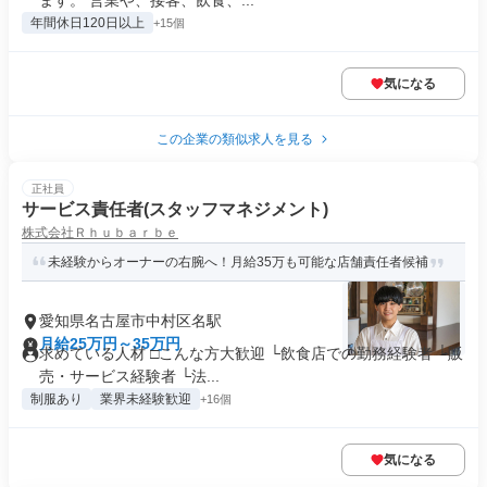
ます。 営業や、接客、飲食、...
年間休日120日以上
+15個
気になる
この企業の類似求人を見る
正社員
サービス責任者(スタッフマネジメント)
株式会社Ｒｈｕｂａｒｂｅ
未経験からオーナーの右腕へ！月給35万も可能な店舗責任者候補
愛知県名古屋市中村区名駅
月給25万円～35万円
求めている人材 □こんな方大歓迎 └飲食店での勤務経験者 └販
売・サービス経験者 └法...
制服あり
業界未経験歓迎
+16個
気になる