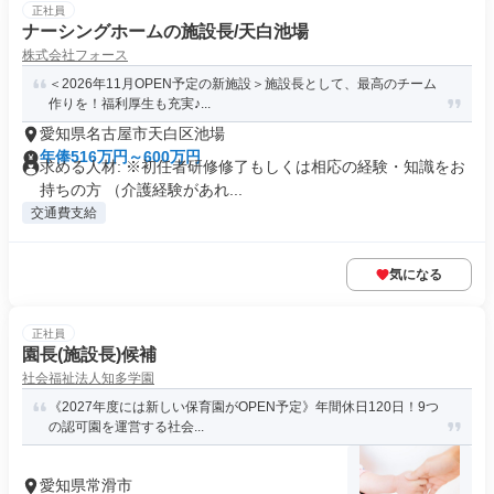
正社員
ナーシングホームの施設長/天白池場
株式会社フォース
＜2026年11月OPEN予定の新施設＞施設長として、最高のチーム
作りを！福利厚生も充実♪...
愛知県名古屋市天白区池場
年俸516万円～600万円
求める人材: ※初任者研修修了もしくは相応の経験・知識をお
持ちの方 （介護経験があれ...
交通費支給
気になる
正社員
園長(施設長)候補
社会福祉法人知多学園
《2027年度には新しい保育園がOPEN予定》年間休日120日！9つ
の認可園を運営する社会...
愛知県常滑市