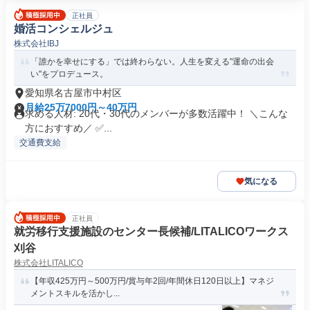
正社員
婚活コンシェルジュ
株式会社IBJ
「誰かを幸せにする」では終わらない。人生を変える"運命の出会
い"をプロデュース。
愛知県名古屋市中村区
月給25万7000円～40万円
求める人材: 20代・30代のメンバーが多数活躍中！ ＼こんな
方におすすめ／ ✅...
交通費支給
気になる
正社員
就労移行支援施設のセンター長候補/LITALICOワークス
刈谷
株式会社LITALICO
【年収425万円～500万円/賞与年2回/年間休日120日以上】マネジ
メントスキルを活かし...