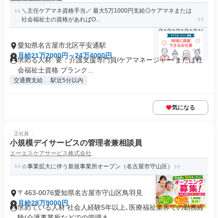
＼主任ケアマネ資格手当／ 最大5万1000円支給◎ケアマネまたは
社会福祉士の資格があればO...
愛知県名古屋市北区平安通駅
月給21万2000円～24万4000円
求める人材: 要：介護支援専門員/ケアマネージャー または社
会福祉士資格 ブランク...
交通費支給
駅近5分以内
気になる
正社員
小規模デイサービスの管理者兼相談員
エーエスケアサービス株式会社
☆事業拡大に伴う新規事業所オープン（名古屋市守山区）
〒463-0076愛知県名古屋市守山区鳥羽見
月給28万9000円
求めている人材 社会人経験5年以上､医療福祉業界での勤務経
験(介護事業所などでの管理ま...