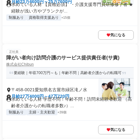
月給23万4600円～25万7600円
求めている人材 【資格必須】 ・介護支援専門員研修修了者 ★
経験が浅い方やブランクが...
制服あり
資格取得支援あり
+15個
気になる
正社員
障がい者向け訪問介護のサービス提供責任者(サ責)
株式会社Chibun
要経験｜年収700万円～も｜年齢不問｜高齢者介護からの転職可
〒458-0021愛知県名古屋市緑区滝ノ水
月給27万4000円～47万720円
求めている人材 学歴不問！年齢不問！訪問未経験者歓迎 （高
齢者介護からの転職者多数♪）...
制服あり
主婦・主夫歓迎
+39個
気になる