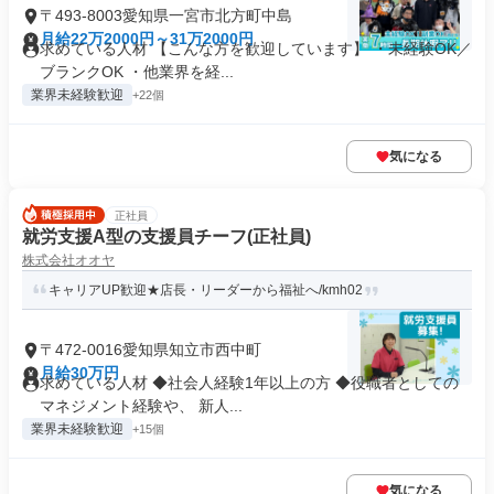
〒493-8003愛知県一宮市北方町中島
月給22万2000円～31万2000円
求めている人材 【こんな方を歓迎しています】 ・未経験OK／
ブランクOK ・他業界を経...
業界未経験歓迎
+22個
気になる
正社員
就労支援A型の支援員チーフ(正社員)
株式会社オオヤ
キャリアUP歓迎★店長・リーダーから福祉へ/kmh02
〒472-0016愛知県知立市西中町
月給30万円
求めている人材 ◆社会人経験1年以上の方 ◆役職者としての
マネジメント経験や、 新人...
業界未経験歓迎
+15個
気になる