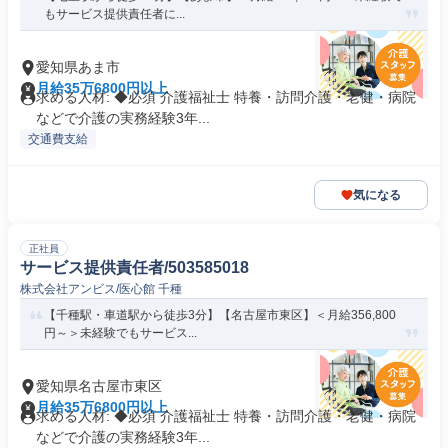
もサービス提供責任者に...
愛知県あま市
月給35万6800円以上
求める人材: ◆必須 介護福祉士 特養・訪問介護・老健・病院
などで介護の実務経験3年...
交通費支給
気になる
正社員
サービス提供責任者/503585018
株式会社アンビス/医心館 千種
【千種駅・車道駅から徒歩3分】【名古屋市東区】＜月給356,800
円～＞未経験でもサービス...
愛知県名古屋市東区
月給35万6800円以上
求める人材: ◆必須 介護福祉士 特養・訪問介護・老健・病院
などで介護の実務経験3年...