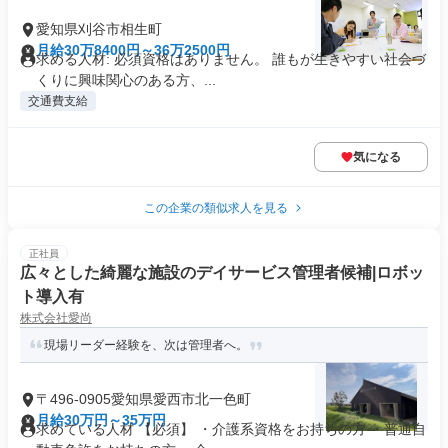
愛知県刈谷市相生町
月給30万8400円～36万2500円
求める人材: 必須資格はありません。 誰もが生きやすい社会づ
くりに興味関心のある方、...
交通費支給
気になる
この企業の類似求人を見る
正社員
広々とした綺麗な施設のデイサービス管理者候補|ロボッ
ト導入有
株式会社愛尚
現場リーダー経験を、次は管理者へ。
〒496-0905愛知県愛西市北一色町
月給30万円～35万円
求めている人材 【必須】 ・介護系資格をお持ちの方 ・普通自