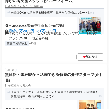
障がい者支援スタッフ(グループホーム)
社会福祉法人きそがわ福祉会
未経験OK★人柄重視＆研修充実！見学から気軽にスタート◎
〒483-8355愛知県江南市松竹町西瀬古
月給22万2000円～31万2000円
求めている人材 【こんな方を歓迎しています】 ・未経験OK／
ブランクOK ・他業界を経...
業界未経験歓迎
+23個
気になる
正社員
無資格・未経験から活躍できる特養の介護スタッフ(正社
員)
社会福祉法人紫水会
【東浦イオン近く】未経験者の方も大歓迎！異業種からの転職者も
多数活躍中！教育体制も万全です...