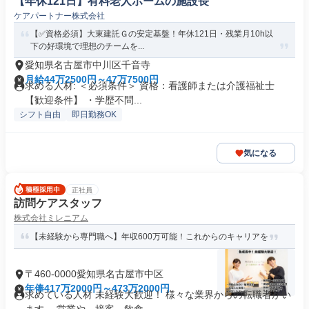
【年休121日】有料老人ホームの施設長
ケアパートナー株式会社
【✅資格必須】大東建託Ｇの安定基盤！年休121日・残業月10h以
下の好環境で理想のチームを...
愛知県名古屋市中川区千音寺
月給44万2500円～47万7500円
求める人材: ＜必須条件＞ 資格：看護師または介護福祉士
【歓迎条件】 ・学歴不問...
シフト自由
即日勤務OK
気になる
正社員
訪問ケアスタッフ
株式会社ミレニアム
【未経験から専門職へ】年収600万可能！これからのキャリアを
〒460-0000愛知県名古屋市中区
年俸417万2000円～473万2000円
求めている人材 未経験大歓迎！ 様々な業界からの転職者がい