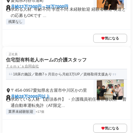
愛知県刈谷市港町
月給23万7500円～28万7000円
求める人材: 年齢不問 学歴不問 未経験歓迎 経験者歓迎 友達と
の応募もOKです ...
残業なし
気になる
正社員
住宅型有料老人ホームの介護スタッフ
Ｔｏｍｙ’ｓ合同会社
18床の施設／勤務7ヶ月目から月給3万UP／資格取得支援あり
〒454-0957愛知県名古屋市中川区かの里
月給28万2000円以上
求めている人材 【必須条件】 ・介護職員初任者研修以上 ・普
通自動車運転免許（AT限定...
業界未経験歓迎
+17個
気になる