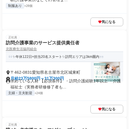
制服あり
+28個
気になる
正社員
訪問介護事業のサービス提供責任者
北医療生活協同組合
✨年休122日×担当20名スタート✨訪問エリアは3km圏内
〒462-0831愛知県名古屋市北区城東町
月給23万5800円～31万300円
求めている人材 【必須条件】 ・訪問介護経験1年以上 ・介護
福祉士（実務者研修修了者も...
主婦・主夫歓迎
+24個
気になる
正社員