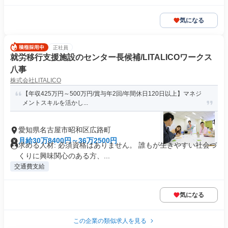
気になる
正社員
就労移行支援施設のセンター長候補/LITALICOワークス
八事
株式会社LITALICO
【年収425万円～500万円/賞与年2回/年間休日120日以上】マネジ
メントスキルを活かし...
愛知県名古屋市昭和区広路町
月給30万8400円～36万2500円
求める人材: 必須資格はありません。 誰もが生きやすい社会づ
くりに興味関心のある方、...
交通費支給
気になる
この企業の類似求人を見る