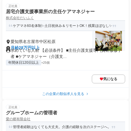
正社員
居宅介護支援事業所の主任ケアマネジャー
株式会社だいふく
ケアマネ60名体制✨土日祝休み＆リモートOK！残業ほぼなし✨
愛知県名古屋市中区松原
月給28万円以上
求めている人材 【必須条件】 ■主任介護支援専門員研修修了
者 ■ケアマネジャー（介護支...
年間休日120日以上
+25個
気になる
この企業の類似求人を見る
正社員
グループホームの管理者
愛の郷有限会社
管理者経験はなくても大丈夫。介護の経験を次のステージへ。