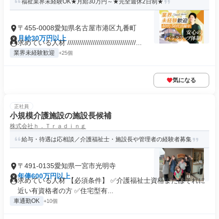
福祉業界未経験OK★月給30万円～★完全週休2日制★
〒455-0008愛知県名古屋市港区九番町
月給30万円以上
求めている人材 ///////////////////////////////////...
業界未経験歓迎
+25個
気になる
正社員
小規模介護施設の施設長候補
株式会社ｈ．Ｔｒａｄｉｎｇ
給与・待遇は応相談／介護福祉士・施設長や管理者の経験者募集
〒491-0135愛知県一宮市光明寺
年俸600万円以上
求めている人材 【必須条件】 ✅介護福祉士資格またはそれに
近い有資格者の方 ✅住宅型有...
車通勤OK
+10個