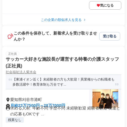
気になる
この企業の類似求人を見る
この条件を保存して、新着求人を受け取りませ
受け取る
んか？
正社員
サッカー大好きな施設長が運営する特養の介護スタッフ
(正社員)
社会福祉法人紫水会
【東浦イオン近く】未経験者の方も大歓迎！異業種からの転職者も
多数活躍中！教育体制も万全です...
愛知県刈谷市港町
月給23万7500円～28万7000円
求める人材: 年齢不問 学歴不問 未経験歓迎 経験者歓迎 友達と
の応募もOKです ...
残業なし