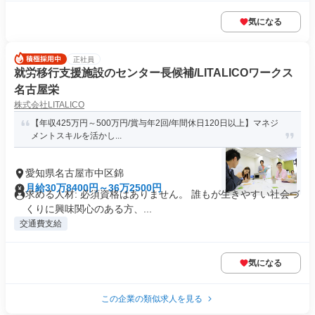
気になる
正社員
就労移行支援施設のセンター長候補/LITALICOワークス
名古屋栄
株式会社LITALICO
【年収425万円～500万円/賞与年2回/年間休日120日以上】マネジ
メントスキルを活かし...
愛知県名古屋市中区錦
月給30万8400円～36万2500円
求める人材: 必須資格はありません。 誰もが生きやすい社会づ
くりに興味関心のある方、...
交通費支給
気になる
この企業の類似求人を見る