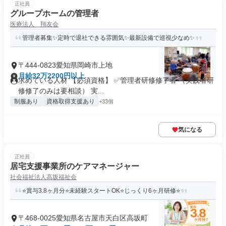
正社員
グループホームの管理者
医療法人 翔友会
管理者募集✨定時で退社できる雰囲気✨最新設備で巡視少なめ✨
〒444-0823愛知県岡崎市上地
月給32万2200円以上
求めている人材 【必須資格】 ✅管理者研修修了者 （実践者研
修修了のみは要相談） 実...
制服あり
資格取得支援あり
+33個
気になる
正社員
居宅支援事業所のケアマネージャー
社会福祉法人高坂福祉会
⭐賞与3.8ヶ月分⭐未経験スタートOK⭐じっくり6ヶ月研修⭐
〒468-0025愛知県名古屋市天白区高坂町