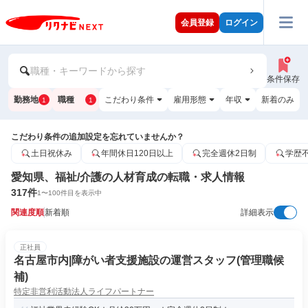
会員登録
ログイン
職種・キーワードから探す
条件保存
勤務地
職種
こだわり条件
雇用形態
年収
新着のみ
1
1
こだわり条件の追加設定を忘れていませんか？
土日祝休み
年間休日120日以上
完全週休2日制
学歴
愛知県、福祉/介護の人材育成の転職・求人情報
317
件
1
〜
100
件目を表示中
関連度順
新着順
詳細表示
正社員
名古屋市内|障がい者支援施設の運営スタッフ(管理職候
補)
特定非営利活動法人ライフパートナー