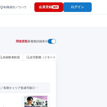
会員登録
ログイン
転職成功ノウハウ
無料
関連度順
新着順
詳細表示
未経験者歓迎
在宅勤務（リモートワーク）OK
家賃補助・住宅手当
実／長期キャリア形成可能◎