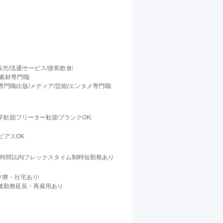
販売/流通
サービス/接客
飲食
/素材専門職
料専門職
出版/メディア/芸能/エンタメ専門職
卒歓迎
フリーター歓迎
ブランクOK
ピアスOK
0時間以内
フレックスタイム制
時短勤務あり
り
寮・社宅あり
後勤務延長・再雇用あり