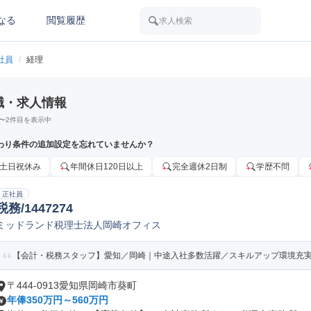
なる
閲覧履歴
求人検索
社員
/
経理
職・求人情報
〜
2
件目を表示中
わり条件の追加設定を忘れていませんか？
土日祝休み
年間休日120日以上
完全週休2日制
学歴不問
正社員
税務/1447274
ミッドランド税理士法人岡崎オフィス
【会計・税務スタッフ】愛知／岡崎｜中途入社多数活躍／スキルアップ環境充
〒444-0913愛知県岡崎市葵町
年俸350万円～560万円