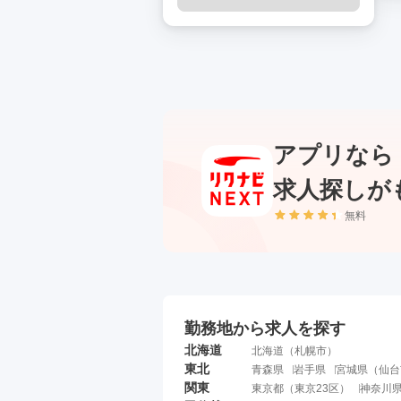
アプリなら
求人探しが
無料
勤務地から求人を探す
北海道
北海道
（
札幌市
）
東北
青森県
岩手県
宮城県
（
仙台
関東
東京都
（
東京23区
）
神奈川