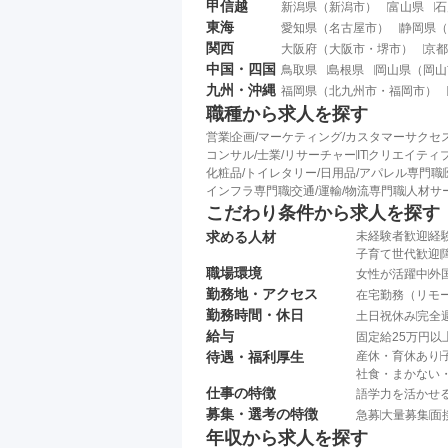
甲信越
新潟県
（
新潟市
）
富山県
石
東海
愛知県
（
名古屋市
）
静岡県
（
関西
大阪府
（
大阪市
・
堺市
）
京都
中国・四国
鳥取県
島根県
岡山県
（
岡山
九州・沖縄
福岡県
（
北九州市
・
福岡市
）
職種から求人を探す
営業
企画/マーケティング/カスタマーサクセ
コンサル/士業/リサーチャー
IT
クリエイティブ
化粧品/トイレタリー/日用品/アパレル専門職
インフラ専門職
交通/運輸/物流専門職
人材サ
こだわり条件から求人を探す
求める人材
未経験者歓迎
経
子育て世代歓迎
職場環境
女性が活躍中
外
勤務地・アクセス
在宅勤務（リモ
勤務時間・休日
土日祝休み
完全
給与
固定給25万円以
待遇・福利厚生
産休・育休あり
社食・まかない
仕事の特徴
語学力を活かせ
募集・選考の特徴
急募
大量募集
面
年収から求人を探す