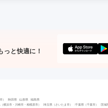
もっと快適に！
市
）
秋田県
山形県
福島県
県
（
横浜市
・
川崎市
・
相模原市
）
埼玉県
（
さいたま市
）
千葉県
（
千葉市
）
茨城