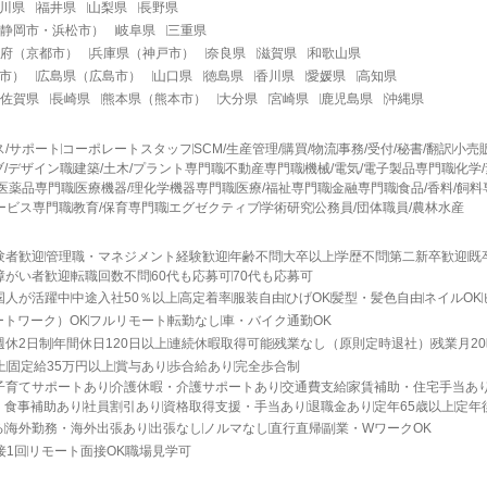
川県
福井県
山梨県
長野県
静岡市
・
浜松市
）
岐阜県
三重県
府
（
京都市
）
兵庫県
（
神戸市
）
奈良県
滋賀県
和歌山県
市
）
広島県
（
広島市
）
山口県
徳島県
香川県
愛媛県
高知県
佐賀県
長崎県
熊本県
（
熊本市
）
大分県
宮崎県
鹿児島県
沖縄県
ス/サポート
コーポレートスタッフ
SCM/生産管理/購買/物流
事務/受付/秘書/翻訳
小売
/デザイン職
建築/土木/プラント専門職
不動産専門職
機械/電気/電子製品専門職
化学
医薬品専門職
医療機器/理化学機器専門職
医療/福祉専門職
金融専門職
食品/香料/飼
ービス専門職
教育/保育専門職
エグゼクティブ
学術研究
公務員/団体職員/農林水産
験者歓迎
管理職・マネジメント経験歓迎
年齢不問
大卒以上
学歴不問
第二新卒歓迎
既
障がい者歓迎
転職回数不問
60代も応募可
70代も応募可
国人が活躍中
中途入社50％以上
高定着率
服装自由
ひげOK
髪型・髪色自由
ネイルOK
ートワーク）OK
フルリモート
転勤なし
車・バイク通勤OK
週休2日制
年間休日120日以上
連続休暇取得可能
残業なし（原則定時退社）
残業月2
上
固定給35万円以上
賞与あり
歩合給あり
完全歩合制
子育てサポートあり
介護休暇・介護サポートあり
交通費支給
家賃補助・住宅手当あ
・食事補助あり
社員割引あり
資格取得支援・手当あり
退職金あり
定年65歳以上
定年
る
海外勤務・海外出張あり
出張なし
ノルマなし
直行直帰
副業・WワークOK
接1回
リモート面接OK
職場見学可