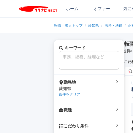
ホーム
オファー
気に
転職・求人トップ
/
愛知県
/
法務・法律
/
正
転
キーワード
2
件
1
こだ
勤務地
愛知県
条件をクリア
職種
こだわり条件