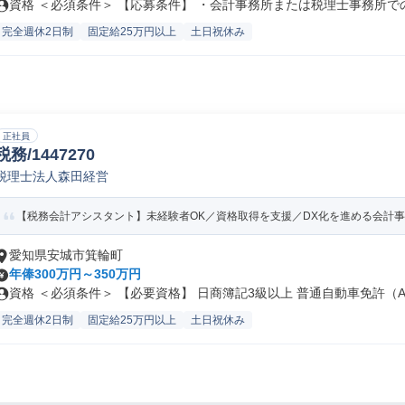
資格 ＜必須条件＞ 【応募条件】 ・会計事務所または税理士事務所での会
完全週休2日制
固定給25万円以上
土日祝休み
正社員
税務/1447270
税理士法人森田経営
【税務会計アシスタント】未経験者OK／資格取得を支援／DX化を進める会計
愛知県安城市箕輪町
年俸300万円～350万円
資格 ＜必須条件＞ 【必要資格】 日商簿記3級以上 普通自動車免許（A.
完全週休2日制
固定給25万円以上
土日祝休み