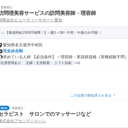
業務委託
訪問理美容サービスの訪問美容師・理容師
有限会社ビューティーサポート愛知
【最低時給1500円保障！】✨週3～OK✨午前・午後のみ可能
愛知県名古屋市中村区
完全歩合制
求めている人材 【必須条件】 ✅理容師・美容師資格（実務経験不問） .
社員登用あり
主婦・主夫歓迎
シフト自由
+6個
この企業の類似求人を見る
NEW
業務委託
セラピスト サロンでのマッサージなど
株式会社アセンテジャパン