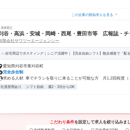
この企業の類似求人を見る
業務委託
刈谷・高浜・安城・岡崎・西尾・豊田市等 広報誌・チ
有限会社サワツーエージェンシー
ッフ募集
自宅周辺でポスティング｜シニア活躍中｜【完全自由シフト】散歩感覚で「配るだ
愛知県刈谷市東刈谷町
完全歩合制
求める人材: 車でチラシを取りに来ることが可能な方 月1,2回程度（..
社員登用あり
シフト自由
週2・3日からOK
こだわり条件
を設定して求人を絞り込みま