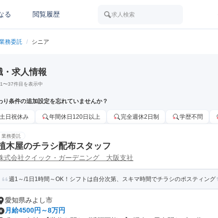
なる
閲覧履歴
求人検索
業務委託
/
シニア
職・求人情報
1
〜
37
件目を表示中
わり条件の追加設定を忘れていませんか？
土日祝休み
年間休日120日以上
完全週休2日制
学歴不問
業務委託
植木屋のチラシ配布スタッフ
株式会社クイック・ガーデニング 大阪支社
週1～/1日1時間～OK！シフトは自分次第、スキマ時間でチラシのポスティング
愛知県みよし市
月給4500円～8万円