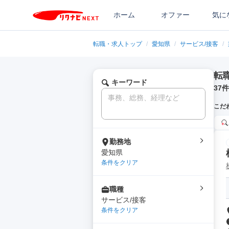
ホーム
オファー
気に
転職・求人トップ
/
愛知県
/
サービス/接客
/
転
キーワード
37
件
こだ
勤務地
愛知県
条件をクリア
職種
サービス/接客
条件をクリア