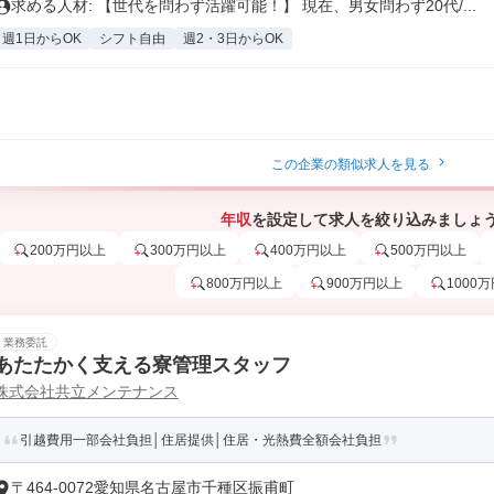
求める人材: 【世代を問わず活躍可能！】 現在、男女問わず20代/...
週1日からOK
シフト自由
週2・3日からOK
この企業の類似求人を見る
年収
を設定して求人を絞り込みましょ
200万円以上
300万円以上
400万円以上
500万円以上
800万円以上
900万円以上
1000
業務委託
あたたかく支える寮管理スタッフ
株式会社共立メンテナンス
引越費用一部会社負担│住居提供│住居・光熱費全額会社負担
〒464-0072愛知県名古屋市千種区振甫町