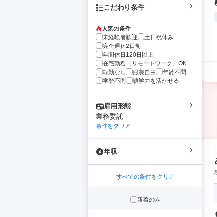
こだわり条件
人気の条件
未経験者歓迎
土日祝休み
完全週休2日制
年間休日120日以上
在宅勤務（リモートワーク）OK
転勤なし
服装自由
年齢不問
学歴不問
語学力を活かせる
雇用形態
業務委託
条件をクリア
年収
すべての条件をクリア
新着のみ