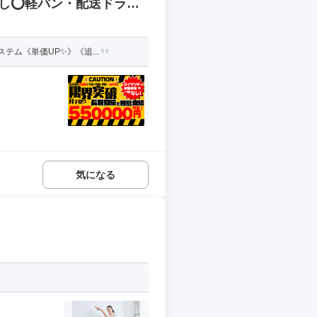
用なし⭕軽バン・配送ドライ
ム《単価UP✨》《追...
気になる