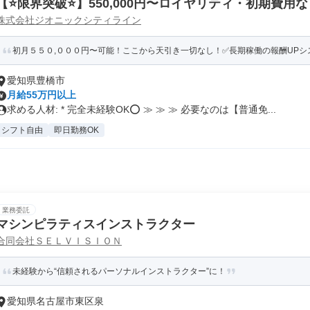
【⭐️限界突破⭐️】550,000円〜ロイヤリティ・初期費
株式会社ジオニックシティライン
バー
初月５５０,０００円〜可能！ここから天引き一切なし！✅長期稼働の報酬UPシステ
愛知県豊橋市
月給55万円以上
求める人材: * 完全未経験OK⭕ ≫ ≫ ≫ 必要なのは【普通免...
シフト自由
即日勤務OK
業務委託
マシンピラティスインストラクター
合同会社ＳＥＬＶＩＳＩＯＮ
未経験から“信頼されるパーソナルインストラクター”に！
愛知県名古屋市東区泉