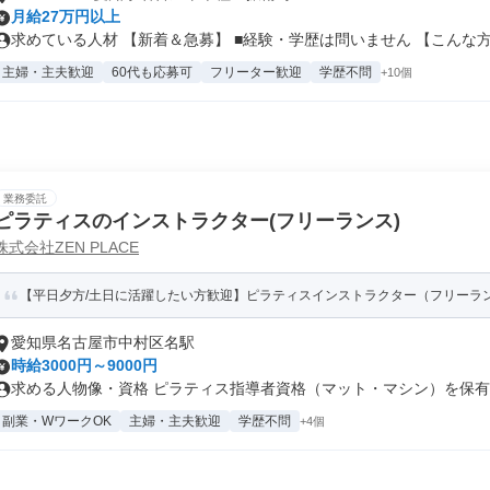
月給27万円以上
求めている人材 【新着＆急募】 ■経験・学歴は問いません 【こんな方.
主婦・主夫歓迎
60代も応募可
フリーター歓迎
学歴不問
+10個
業務委託
ピラティスのインストラクター(フリーランス)
株式会社ZEN PLACE
【平日夕方/土日に活躍したい方歓迎】ピラティスインストラクター（フリーランス
愛知県名古屋市中村区名駅
時給3000円～9000円
求める人物像・資格 ピラティス指導者資格（マット・マシン）を保有 ※
副業・WワークOK
主婦・主夫歓迎
学歴不問
+4個