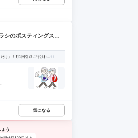
ラシのポスティングスタ
け」！月1回引取に行けれ...
.
気になる
しょう