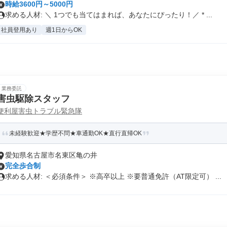
時給3600円～5000円
求める人材: ＼ 1つでも当てはまれば、あなたにぴったり！／ * ...
社員登用あり
週1日からOK
業務委託
害虫駆除スタッフ
便利屋害虫トラブル緊急隊
未経験歓迎★学歴不問★車通勤OK★直行直帰OK
愛知県名古屋市名東区亀の井
完全歩合制
求める人材: ＜必須条件＞ ※高卒以上 ※要普通免許（AT限定可） ...