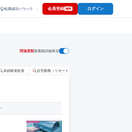
会員登録
ログイン
転職成功ノウハウ
無料
関連度順
新着順
詳細表示
未経験者歓迎
在宅勤務（リモートワーク）OK
家賃補助・住宅手当