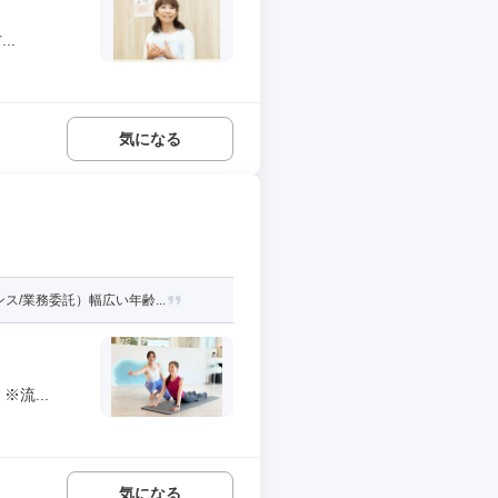
..
気になる
/業務委託）幅広い年齢...
流...
気になる