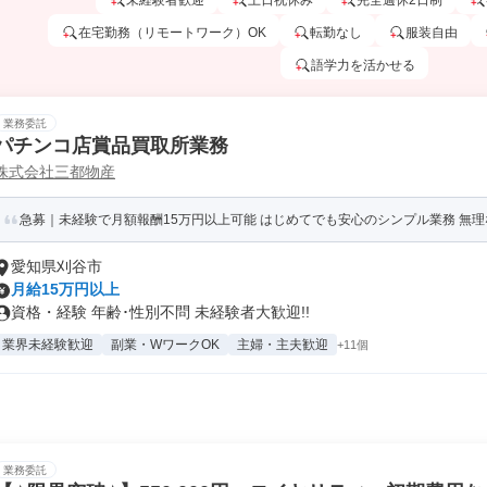
未経験者歓迎
土日祝休み
完全週休2日制
在宅勤務（リモートワーク）OK
転勤なし
服装自由
語学力を活かせる
業務委託
パチンコ店賞品買取所業務
株式会社三都物産
急募｜未経験で月額報酬15万円以上可能 はじめてでも安心のシンプル業務 無
愛知県刈谷市
月給15万円以上
資格・経験 年齢･性別不問 未経験者大歓迎!!
業界未経験歓迎
副業・WワークOK
主婦・主夫歓迎
+11個
業務委託