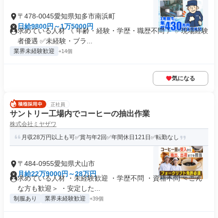
〒478-0045愛知県知多市南浜町
日給9800円～1万5000円
求めている人材 《 年齢・経験・学歴・職歴不問 》 ✅現場経験
者優遇 ✅未経験・ブラ...
業界未経験歓迎
+14個
気になる
正社員
サントリー工場内でコーヒーの抽出作業
株式会社ミヤザワ
月収28万円以上も可✅賞与年2回✅年間休日121日✅転勤なし
〒484-0955愛知県犬山市
月給22万9000円～28万円
求めている人材 ・未経験歓迎 ・学歴不問 ・資格不問 ＜こん
な方も歓迎＞ ・安定した...
制服あり
業界未経験歓迎
+39個