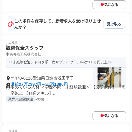
気になる
この条件を保存して、新着求人を受け取りませ
受け取る
んか？
正社員
設備保全スタッフ
中央可鍛工業株式会社
未経験歓迎／トヨタ系一次サプライヤー／年収500万円以上
〒470-0128愛知県日進市浅田平子
月給27万7397円～31万1860円
求めている人材 ＜学歴不問・未経験歓迎＞ 【必須条件】 ・高
卒以上 【歓迎スキル】...
業界未経験歓迎
+33個
気になる
正社員