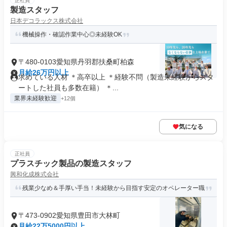
正社員
製造スタッフ
日本デコラックス株式会社
機械操作・確認作業中心◎未経験OK
〒480-0103愛知県丹羽郡扶桑町柏森
月給26万円以上
求めている人材 ＊高卒以上 ＊経験不問（製造未経験からスタ
ートした社員も多数在籍） ＊...
業界未経験歓迎
+12個
気になる
正社員
プラスチック製品の製造スタッフ
興和化成株式会社
残業少なめ＆手厚い手当！未経験から目指す安定のオペレーター職
〒473-0902愛知県豊田市大林町
月給22万5000円以上