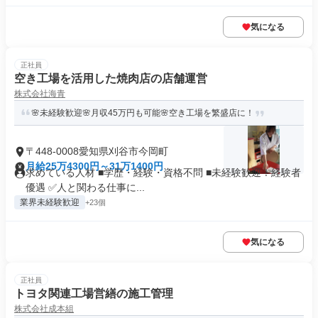
気になる
正社員
空き工場を活用した焼肉店の店舗運営
株式会社海青
🌸未経験歓迎🌸月収45万円も可能🌸空き工場を繁盛店に！
〒448-0008愛知県刈谷市今岡町
月給25万4300円～31万1400円
求めている人材 ■学歴・経験・資格不問 ■未経験歓迎！経験者
優遇 ✅人と関わる仕事に...
業界未経験歓迎
+23個
気になる
正社員
トヨタ関連工場営繕の施工管理
株式会社成本組