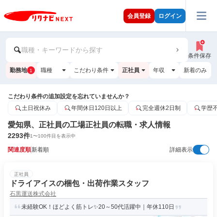
会員登録
ログイン
職種・キーワードから探す
条件保存
勤務地
職種
こだわり条件
正社員
年収
新着のみ
1
こだわり条件の追加設定を忘れていませんか？
土日祝休み
年間休日120日以上
完全週休2日制
学歴
愛知県、正社員の工場正社員の転職・求人情報
2293
件
1
〜
100
件目を表示中
関連度順
新着順
詳細表示
正社員
ドライアイスの梱包・出荷作業スタッフ
石黒運送株式会社
未経験OK！ほどよく筋トレ✨20～50代活躍中｜年休110日