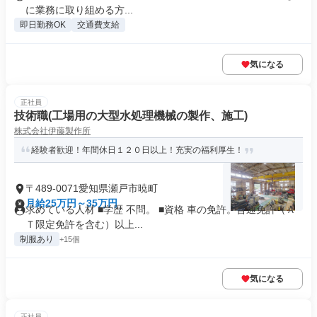
に業務に取り組める方...
即日勤務OK
交通費支給
気になる
正社員
技術職(工場用の大型水処理機械の製作、施工)
株式会社伊藤製作所
経験者歓迎！年間休日１２０日以上！充実の福利厚生！
〒489-0071愛知県瀬戸市暁町
月給25万円～35万円
求めている人材 ■学歴 不問。 ■資格 車の免許。普通免許（Ａ
Ｔ限定免許を含む）以上...
制服あり
+15個
気になる
正社員