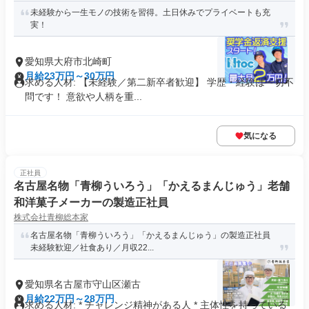
未経験から一生モノの技術を習得。土日休みでプライベートも充
実！
愛知県大府市北崎町
月給23万円～30万円
求める人材: 【未経験／第二新卒者歓迎】 学歴・経験は一切不
問です！ 意欲や人柄を重...
気になる
正社員
名古屋名物「青柳ういろう」「かえるまんじゅう」老舗
和洋菓子メーカーの製造正社員
株式会社青柳総本家
名古屋名物「青柳ういろう」「かえるまんじゅう」の製造正社員
未経験歓迎／社食あり／月収22...
愛知県名古屋市守山区瀬古
月給22万円～28万円
求める人材: * チャレンジ精神がある人 * 主体性を持っている