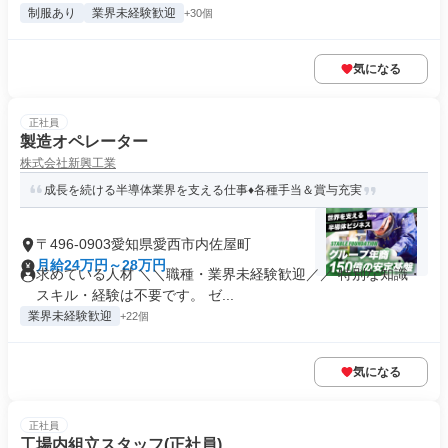
制服あり
業界未経験歓迎
+30個
気になる
正社員
製造オペレーター
株式会社新興工業
成長を続ける半導体業界を支える仕事♦各種手当＆賞与充実
〒496-0903愛知県愛西市内佐屋町
月給24万円～28万円
求めている人材 ＼＼職種・業界未経験歓迎／／ 特別な知識・
スキル・経験は不要です。 ゼ...
業界未経験歓迎
+22個
気になる
正社員
工場内組立スタッフ(正社員)