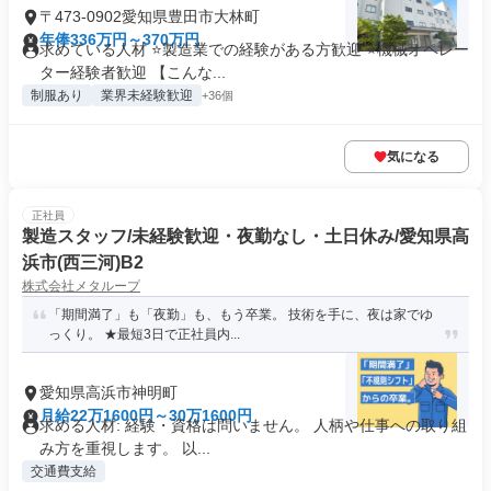
〒473-0902愛知県豊田市大林町
年俸336万円～370万円
求めている人材 ⭐製造業での経験がある方歓迎 ⭐機械オペレー
ター経験者歓迎 【こんな...
制服あり
業界未経験歓迎
+36個
気になる
正社員
製造スタッフ/未経験歓迎・夜勤なし・土日休み/愛知県高
浜市(西三河)B2
株式会社メタループ
「期間満了」も「夜勤」も、もう卒業。 技術を手に、夜は家でゆ
っくり。 ★最短3日で正社員内...
愛知県高浜市神明町
月給22万1600円～30万1600円
求める人材: 経験・資格は問いません。 人柄や仕事への取り組
み方を重視します。 以...
交通費支給