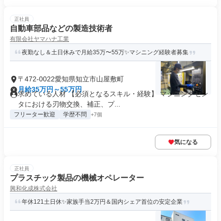
正社員
自動車部品などの製造技術者
有限会社ヤマハナ工業
夜勤なし＆土日休みで月給35万〜55万✨マシニング経験者募集
〒472-0022愛知県知立市山屋敷町
月給35万円～55万円
求めている人材 【必須となるスキル・経験】 マシニングセン
タにおける刃物交換、補正、プ...
フリーター歓迎
学歴不問
+7個
気になる
正社員
プラスチック製品の機械オペレーター
興和化成株式会社
年休121土日休✨家族手当2万円＆国内シェア首位の安定企業