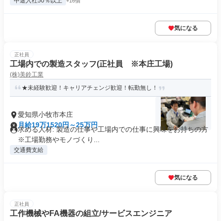
中途入社50％以上
+16個
気になる
正社員
工場内での製造スタッフ(正社員 ※本庄工場)
(株)美鈴工業
★未経験歓迎！キャリアチェンジ歓迎！転勤無し！
愛知県小牧市本庄
月給19万1520円～25万円
求める人材: 製造の仕事や工場内での仕事に興味をお持ちの方
※工場勤務やモノづくり...
交通費支給
気になる
正社員
工作機械やFA機器の組立/サービスエンジニア