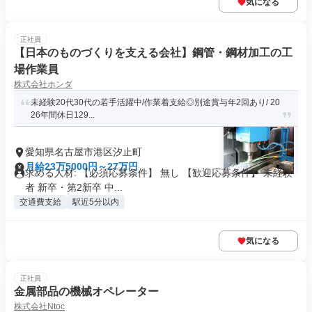
気になる
正社員
【日本のものづくりを支える会社】鋼管・鋼材加工の工
場作業員
株式会社ホンダ
未経験20代30代の若手活躍中/作業着支給◎別途賞与年2回あり/ 20
26年間休日129...
愛知県名古屋市港区汐止町
月給23万5000円～27万円
求める人材: 【必須応募条件】 無し 【歓迎応募条件】 未経験
者 新卒・第2新卒 中...
交通費支給
駅近5分以内
気になる
正社員
金属部品の機械オペレーター
株式会社Ntoc