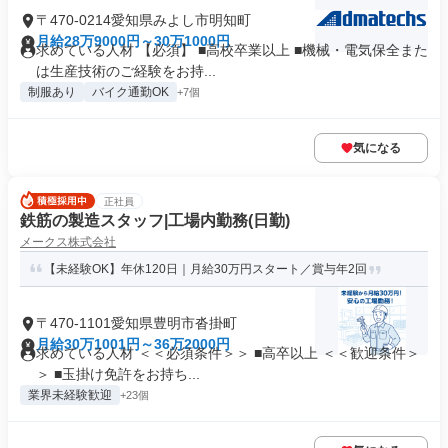
〒470-0214愛知県みよし市明知町
月給28万9000円～30万1000円
求めている人材 【必須】 ■高校卒業以上 ■機械・電気保全また
は生産技術のご経験をお持...
制服あり
バイク通勤OK
+7個
気になる
正社員
鉄筋の製造スタッフ|工場内勤務(日勤)
メークス株式会社
【未経験OK】年休120日｜月給30万円スタート／賞与年2回
〒470-1101愛知県豊明市沓掛町
月給30万1001円～36万2000円
求めている人材 ＜＜必須条件＞＞ ■高卒以上 ＜＜歓迎条件＞
＞ ■玉掛け免許をお持ち...
業界未経験歓迎
+23個