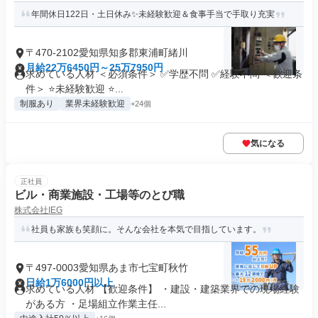
年間休日122日・土日休み✨未経験歓迎＆食事手当で手取り充実
〒470-2102愛知県知多郡東浦町緒川
月給22万6450円～25万7950円
求めている人材 ＜必須条件＞ ✅学歴不問 ✅経験不問 ＜歓迎条
件＞ ⭐未経験歓迎 ⭐...
制服あり
業界未経験歓迎
+24個
気になる
正社員
ビル・商業施設・工場等のとび職
株式会社IEG
社員も家族も笑顔に。そんな会社を本気で目指しています。
〒497-0003愛知県あま市七宝町秋竹
日給1万6000円以上
求めている人材 【歓迎条件】 ・建設・建築業界での現場経験
がある方 ・足場組立作業主任...