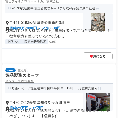
富士フイルムワコーケミカル株式会社
20~30代活躍中/安定企業でキャリア形成/高卒第二新卒歓迎
〒441-0153愛知県豊橋市新西浜町
月給20万7000円～32万8000円
求めている人材 高卒以上／未経験者・第二新卒者、大歓迎！
教育環境も整っているので安心し...
制服あり
業界未経験歓迎
+18個
気になる
NEW
正社員
製品製造スタッフ
サンプラス株式会社
月給25万〜✅完全週休2日制✨年間休日120日！冷暖房完備★
〒470-2412愛知県知多郡美浜町浦戸
月給25万円～35万円
求めている人材 『魅力的な会社・活躍できる職場づくり』を
めざしています！ 【必須条件...