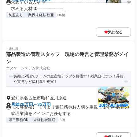
求めている人材 ✼┈┈┈┈┈┈┈┈┈┈┈┈┈┈┈┈┈┈┈✼
求める人材 ✼┈┈┈┈┈┈...
制服あり
業界未経験歓迎
+36個
気になる
正社員
部品製造の管理スタッフ 現場の運営と管理業務がメイ
ン
エヌケーシステム株式会社
笑顔と対話でチームの生産性アップを目指す！残業ほぼナシ！昇給
や賞与など福利厚生充実！
愛知県名古屋市昭和区川原通
月給28万円～35万円
【応募資格】 【何より責任感やお人柄を重視します】 製造の
管理業務をメインにお任せする...
即日勤務OK
未経験者歓迎
+6個