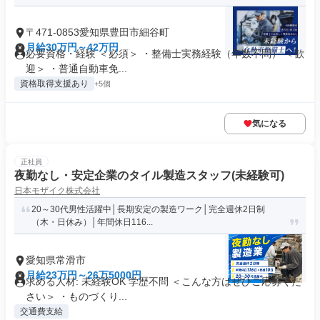
〒471-0853愛知県豊田市細谷町
月給30万円～42万円
必要資格・経験 ＜必須＞ ・整備士実務経験（年数不問） ＜歓
迎＞ ・普通自動車免...
資格取得支援あり
+5個
気になる
正社員
夜勤なし・安定企業のタイル製造スタッフ(未経験可)
日本モザイク株式会社
20～30代男性活躍中│長期安定の製造ワーク│完全週休2日制
（木・日休み）│年間休日116...
愛知県常滑市
月給23万円～26万5000円
求める人材: 未経験OK 学歴不問 ＜こんな方はぜひご応募くだ
さい＞ ・ものづくり...
交通費支給