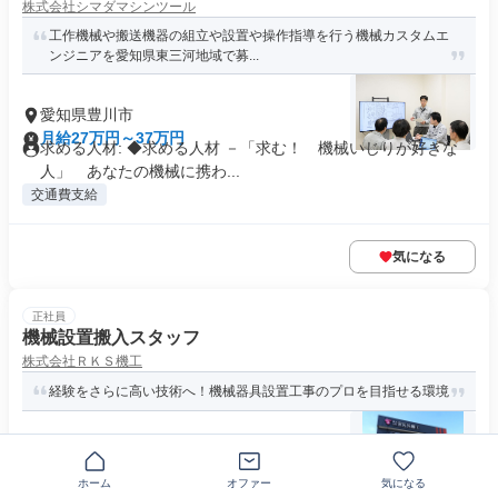
株式会社シマダマシンツール
工作機械や搬送機器の組立や設置や操作指導を行う機械カスタムエ
ンジニアを愛知県東三河地域で募...
愛知県豊川市
月給27万円～37万円
求める人材: ◆求める人材 －「求む！ 機械いじりが好きな
人」 あなたの機械に携わ...
交通費支給
気になる
正社員
機械設置搬入スタッフ
株式会社ＲＫＳ機工
経験をさらに高い技術へ！機械器具設置工事のプロを目指せる環境
〒491-0827愛知県一宮市三ツ井
月給35万円以上
求めている人材 ＼搬入・据付の経験を、さらに高い技術へ／
ホーム
オファー
気になる