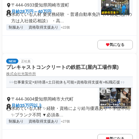
〒444-0933愛知県岡崎市渡町
月給28万円～40万円
求めている人材 要実務経験 ・普通自動車免許（AT限定免許の
方は入社後応相談） ・高...
制服あり
資格取得支援あり
+22個
気になる
NEW
正社員
プレキャストコンクリートの鉄筋工(屋内工場作業)
株式会社光製作所
仕事量安定×好待遇⭐土日祝休も可能⭐資格取得支援有⭐転職応援
〒444-3604愛知県岡崎市大代町
月給35万円以上
求めている人材 ✨経験・資格により給与優遇あり ✨学歴不問
✨ブランク不問 ▼必須条...
制服あり
資格取得支援あり
+27個
気になる