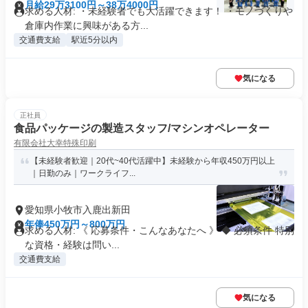
月給29万3100円～38万4000円
求める人材: ・未経験者でも大活躍できます！ ・モノづくりや
倉庫内作業に興味がある方...
交通費支給
駅近5分以内
気になる
正社員
食品パッケージの製造スタッフ/マシンオペレーター
有限会社大幸特殊印刷
【未経験者歓迎｜20代~40代活躍中】未経験から年収450万円以上
｜日勤のみ｜ワークライフ...
愛知県小牧市入鹿出新田
年俸450万円～800万円
求める人材: 《 応募条件・こんなあなたへ 》 ◆ 必須条件 特別
な資格・経験は問い...
交通費支給
気になる