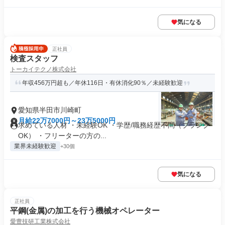
気になる
正社員
検査スタッフ
トーカイテクノ株式会社
年収456万円超も／年休116日・有休消化90％／未経験歓迎
愛知県半田市川崎町
月給22万7000円～23万5000円
求めている人材 ・未経験OK ・学歴/職務経歴不問（ブランク
OK） ・フリーターの方の...
業界未経験歓迎
+30個
気になる
正社員
平鋼(金属)の加工を行う機械オペレーター
愛豊技研工業株式会社