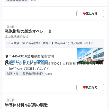
業界未経験歓迎
+19個
気になる
正社員
発泡樹脂の製造オペレーター
金山化成株式会社
未経験・第２新卒歓迎【西尾市】賞与年4.5ヶ月／年休123日
〒445-0816愛知県西尾市宮町
月給20万円～29万3000円
求めている人材 業界未経験者OK！人柄重視で積極採用中【興
味があれば応募してみてく...
制服あり
業界未経験歓迎
+31個
気になる
正社員
半導体材料や試薬の製造