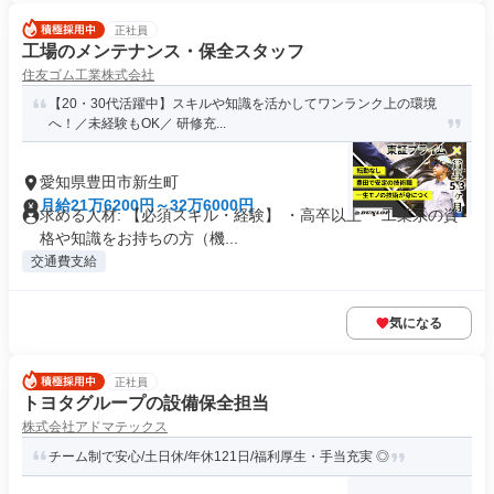
正社員
工場のメンテナンス・保全スタッフ
住友ゴム工業株式会社
【20・30代活躍中】スキルや知識を活かしてワンランク上の環境
へ！／未経験もOK／ 研修充...
愛知県豊田市新生町
月給21万6200円～32万6000円
求める人材: 【必須スキル・経験】 ・高卒以上 ・工業系の資
格や知識をお持ちの方（機...
交通費支給
気になる
正社員
トヨタグループの設備保全担当
株式会社アドマテックス
チーム制で安心/土日休/年休121日/福利厚生・手当充実 ◎