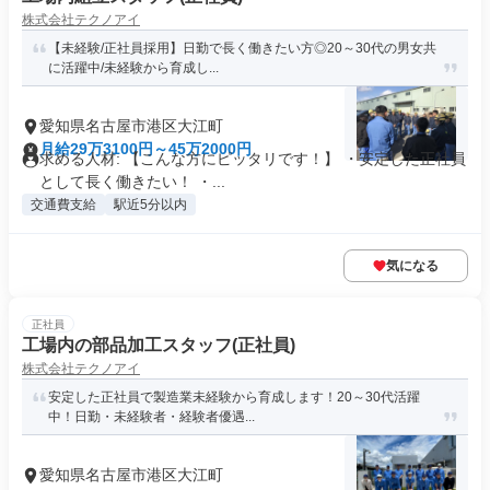
株式会社テクノアイ
【未経験/正社員採用】日勤で長く働きたい方◎20～30代の男女共
に活躍中/未経験から育成し...
愛知県名古屋市港区大江町
月給29万3100円～45万2000円
求める人材: 【こんな方にピッタリです！】 ・安定した正社員
として長く働きたい！ ・...
交通費支給
駅近5分以内
気になる
正社員
工場内の部品加工スタッフ(正社員)
株式会社テクノアイ
安定した正社員で製造業未経験から育成します！20～30代活躍
中！日勤・未経験者・経験者優遇...
愛知県名古屋市港区大江町