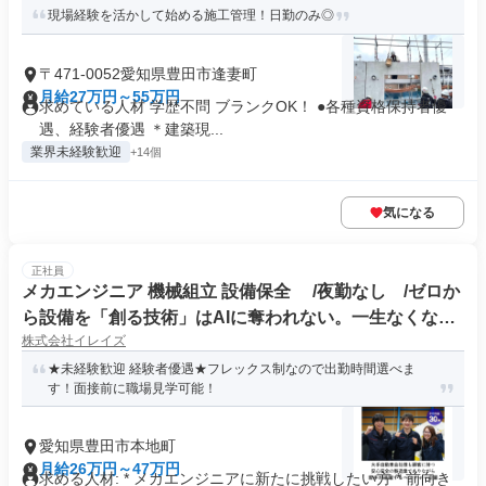
現場経験を活かして始める施工管理！日勤のみ◎
〒471-0052愛知県豊田市逢妻町
月給27万円～55万円
求めている人材 学歴不問 ブランクOK！ ●各種資格保持者優
遇、経験者優遇 ＊建築現...
業界未経験歓迎
+14個
気になる
正社員
メカエンジニア 機械組立 設備保全 /夜勤なし /ゼロか
ら設備を「創る技術」はAIに奪われない。一生なくなら
株式会社イレイズ
ない仕事で、絶対に食いっぱぐれない。 /日本語レベル
N2以上が必要です。
★未経験歓迎 経験者優遇★フレックス制なので出勤時間選べま
す！面接前に職場見学可能！
愛知県豊田市本地町
月給26万円～47万円
求める人材: * メカエンジニアに新たに挑戦したい方 * 前向き