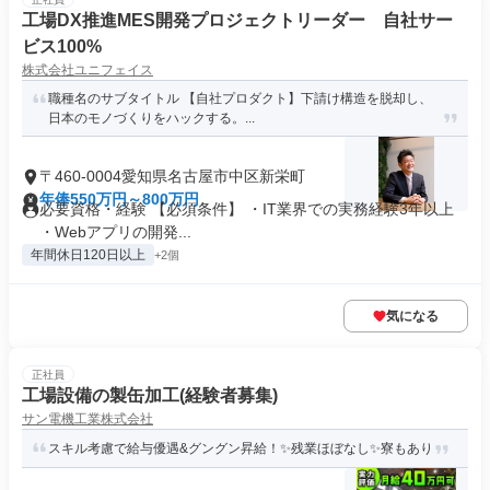
工場DX推進MES開発プロジェクトリーダー 自社サー
ビス100%
株式会社ユニフェイス
職種名のサブタイトル 【自社プロダクト】下請け構造を脱却し、
日本のモノづくりをハックする。...
〒460-0004愛知県名古屋市中区新栄町
年俸550万円～800万円
必要資格・経験 【必須条件】 ・IT業界での実務経験3年以上
・Webアプリの開発...
年間休日120日以上
+2個
気になる
正社員
工場設備の製缶加工(経験者募集)
サン電機工業株式会社
スキル考慮で給与優遇&グングン昇給！✨残業ほぼなし✨寮もあり