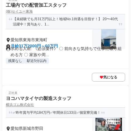
工場内での配管加工スタッフ
(株)セイユー東海
【未経験でも月31万円以上！地域No.1待遇を目指す！】 20〜40代
活躍中！賞与あり、1...
愛知県東海市東海町
月給31万2000円～60万円
求める人材: 《必須要件》 〇 前向きな気持ちで仕事に取り組
める方 〇 家族や周...
残業なし
駅近5分以内
気になる
正社員
ヨコハマタイヤの製造スタッフ
横浜ゴム株式会社
✅昨年賞与平均184万円✅年間休日133日✅個室寮完備！
愛知県新城市野田