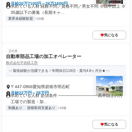
月給20万7100円～26万1600円
求めている人材 経験不問／資格不問／男女不問 ※高卒以上 ※
35歳以下の募集（長期キャ...
業界未経験歓迎
+16個
気になる
正社員
自動車部品工場の加工オペレーター
株式会社平岩鉄工所
製造経験が活躍できる！年間休日119日・賞与4.8ヶ月分★
〒447-0866愛知県碧南市明石町
月給22万円～28万円
求めている人材 必須条件 ───────────── 高卒以上の方
工場での製造・加...
制服あり
資格取得支援あり
+16個
気になる