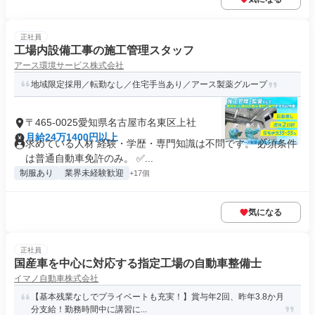
正社員
工場内設備工事の施工管理スタッフ
アース環境サービス株式会社
地域限定採用／転勤なし／住宅手当あり／アース製薬グループ
〒465-0025愛知県名古屋市名東区上社
月給24万1400円以上
求めている人材 経験・学歴・専門知識は不問です。 必須条件
は普通自動車免許のみ。 ✅...
制服あり
業界未経験歓迎
+17個
気になる
正社員
国産車を中心に対応する指定工場の自動車整備士
イマノ自動車株式会社
【基本残業なしでプライベートも充実！】賞与年2回、昨年3.8か月
分支給！勤務時間中に講習に...