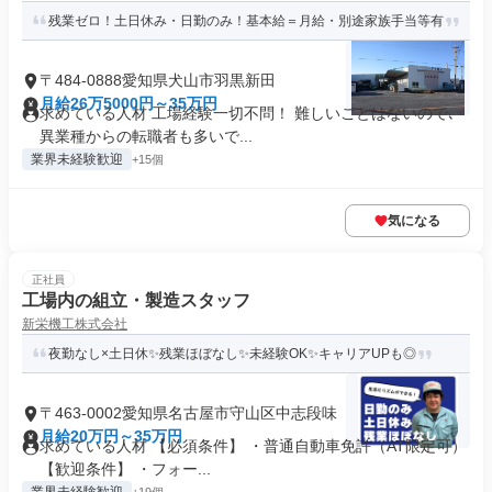
残業ゼロ！土日休み・日勤のみ！基本給＝月給・別途家族手当等有
〒484-0888愛知県犬山市羽黒新田
月給26万5000円～35万円
求めている人材 工場経験一切不問！ 難しいことはないので､
異業種からの転職者も多いで...
業界未経験歓迎
+15個
気になる
正社員
工場内の組立・製造スタッフ
新栄機工株式会社
夜勤なし×土日休✨残業ほぼなし✨未経験OK✨キャリアUPも◎
〒463-0002愛知県名古屋市守山区中志段味
月給20万円～35万円
求めている人材 【必須条件】 ・普通自動車免許（AT限定可）
【歓迎条件】 ・フォー...