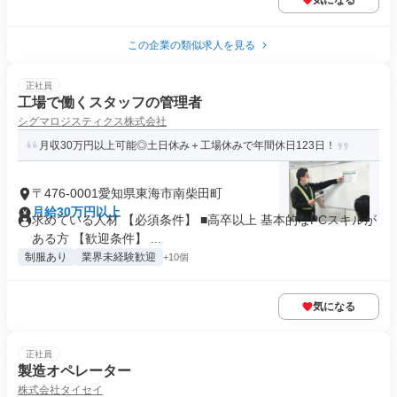
気になる
この企業の類似求人を見る
正社員
工場で働くスタッフの管理者
シグマロジスティクス株式会社
月収30万円以上可能◎土日休み＋工場休みで年間休日123日！
〒476-0001愛知県東海市南柴田町
月給30万円以上
求めている人材 【必須条件】 ■高卒以上 基本的なPCスキルが
ある方 【歓迎条件】 ...
制服あり
業界未経験歓迎
+10個
気になる
正社員
製造オペレーター
株式会社タイセイ