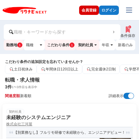
会員登録
ログイン
職種・キーワードから探す
条件保存
勤務地
職種
こだわり条件
契約社員
年収
新着のみ
1
1
こだわり条件の追加設定を忘れていませんか？
土日祝休み
年間休日120日以上
完全週休2日制
学歴
転職・求人情報
3
件
1
〜
3
件目を表示中
関連度順
新着順
詳細表示
契約社員
未経験のシステムエンジニア
株式会社三河屋
【別業務なし】フルリモ研修で未経験から、エンジニアデビュー！