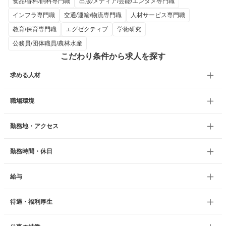
食品/香料/飼料専門職
出版/メディア/芸能/エンタメ専門職
インフラ専門職
交通/運輸/物流専門職
人材サービス専門職
教育/保育専門職
エグゼクティブ
学術研究
公務員/団体職員/農林水産
こだわり条件から求人を探す
求める人材
職場環境
勤務地・アクセス
勤務時間・休日
給与
待遇・福利厚生