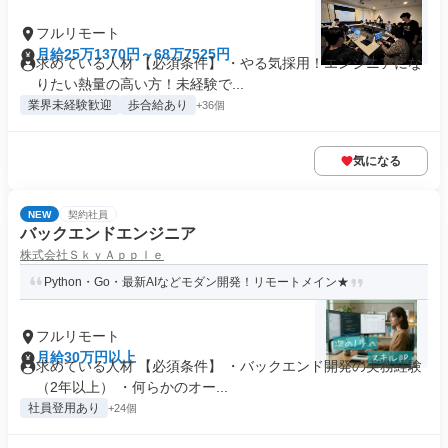
フルリモート
月給25万1370円～68万7525円
求めている人材 【必須条件】 ・やる気採用！エンジニアにな
りたい熱量の高い方！未経験で...
業界未経験歓迎
歩合給あり
+36個
気になる
NEW
契約社員
バックエンドエンジニア
株式会社ＳｋｙＡｐｐｌｅ
Python・Go・最新AIなどモダン開発！リモートメイン★
フルリモート
月給30万円以上
求めている人材 【必須条件】 ・バックエンド開発の実務経験
（2年以上） ・何らかのオー...
社員登用あり
+24個