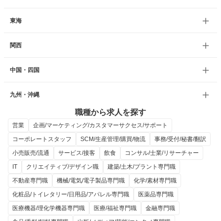
東海
関西
中国・四国
九州・沖縄
職種から求人を探す
営業
企画/マーケティング/カスタマーサクセス/サポート
コーポレートスタッフ
SCM/生産管理/購買/物流
事務/受付/秘書/翻訳
小売販売/流通
サービス/接客
飲食
コンサル/士業/リサーチャー
IT
クリエイティブ/デザイン職
建築/土木/プラント専門職
不動産専門職
機械/電気/電子製品専門職
化学/素材専門職
化粧品/トイレタリー/日用品/アパレル専門職
医薬品専門職
医療機器/理化学機器専門職
医療/福祉専門職
金融専門職