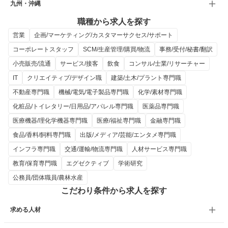
九州・沖縄
職種から求人を探す
営業
企画/マーケティング/カスタマーサクセス/サポート
コーポレートスタッフ
SCM/生産管理/購買/物流
事務/受付/秘書/翻訳
小売販売/流通
サービス/接客
飲食
コンサル/士業/リサーチャー
IT
クリエイティブ/デザイン職
建築/土木/プラント専門職
不動産専門職
機械/電気/電子製品専門職
化学/素材専門職
化粧品/トイレタリー/日用品/アパレル専門職
医薬品専門職
医療機器/理化学機器専門職
医療/福祉専門職
金融専門職
食品/香料/飼料専門職
出版/メディア/芸能/エンタメ専門職
インフラ専門職
交通/運輸/物流専門職
人材サービス専門職
教育/保育専門職
エグゼクティブ
学術研究
公務員/団体職員/農林水産
こだわり条件から求人を探す
求める人材