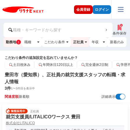
会員登録
ログイン
職種・キーワードから探す
条件保存
勤務地
職種
こだわり条件
正社員
年収
新着のみ
1
こだわり条件の追加設定を忘れていませんか？
土日祝休み
年間休日120日以上
完全週休2日制
学歴
豊田市（愛知県）、正社員の就労支援スタッフの転職・求
人情報
3
件
1
〜
3
件目を表示中
関連度順
新着順
詳細表示
正社員
就労支援員/LITALICOワークス 豊田
株式会社LITALICO