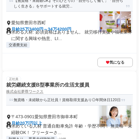
【無資格・未経験OK】そのひとりの「自分らしく働く」「自分ら
しく生きる」をサポートする就労...
愛知県豊田市西町
月給25万3400円～34万4200円
求める人材: 必須資格はありません。 就労移行支援や福祉業界
に関する興味や熱意、LI...
交通費支給
気になる
正社員
就労継続⽀援B型事業所の生活支援員
株式会社夢尊ワークス
無資格・未経験から正社員！資格取得支援あり◎年間休日120日
〒473-0901愛知県豊田市御幸本町
月給20万円以上
求めている人材 普通自動車免許 年齢・学歴不問！ 無資格・未
経験OK！ フリーターさ...