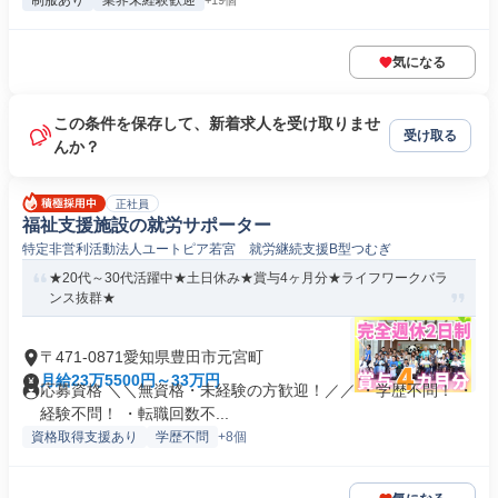
制服あり
業界未経験歓迎
+19個
気になる
この条件を保存して、新着求人を受け取りませ
受け取る
んか？
正社員
福祉支援施設の就労サポーター
特定非営利活動法人ユートピア若宮 就労継続支援B型つむぎ
★20代～30代活躍中★土日休み★賞与4ヶ月分★ライフワークバラ
ンス抜群★
〒471-0871愛知県豊田市元宮町
月給23万5500円～33万円
応募資格 ＼＼無資格・未経験の方歓迎！／／ ・学歴不問！ ・
経験不問！ ・転職回数不...
資格取得支援あり
学歴不問
+8個