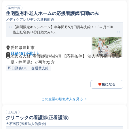
契約社員
住宅型有料老人ホームの応援看護師/日勤のみ
メディケアレジデンス新桜町通
【期間限定キャンペーン】半年間月5万円賞与支給！！3ヶ月~OK!
借上社宅あり◎日勤のみ45...
愛知県豊川市
月給45万円以上
求める人材: 看護師資格必須 【応募条件】 法人内異動（愛知
県・静岡県）が可能な方
即日勤務OK
交通費支給
気になる
この企業の類似求人を見る
正社員
クリニックの看護師(正看護師)
大石医院(医療法人信愛会)