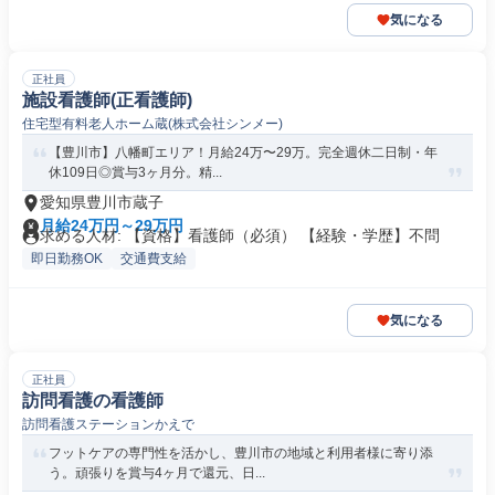
気になる
正社員
施設看護師(正看護師)
住宅型有料老人ホーム蔵(株式会社シンメー)
【豊川市】八幡町エリア！月給24万〜29万。完全週休二日制・年
休109日◎賞与3ヶ月分。精...
愛知県豊川市蔵子
月給24万円～29万円
求める人材: 【資格】看護師（必須） 【経験・学歴】不問
即日勤務OK
交通費支給
気になる
正社員
訪問看護の看護師
訪問看護ステーションかえで
フットケアの専門性を活かし、豊川市の地域と利用者様に寄り添
う。頑張りを賞与4ヶ月で還元、日...