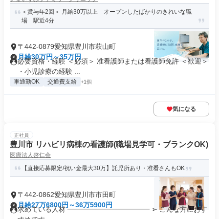
＜賞与年2回＞ 月給30万以上 オープンしたばかりのきれいな職
場 駅近4分
〒442-0879愛知県豊川市萩山町
月給30万円～35万円
必要資格・経験 ＜必須＞ 准看護師または看護師免許 ＜歓迎＞
・小児診療の経験 ...
車通勤OK
交通費支給
+1個
気になる
正社員
豊川市 リハビリ病棟の看護師(職場見学可・ブランクOK)
医療法人啓仁会
【直接応募限定/祝い金最大30万】託児所あり・准看さんもOK
〒442-0862愛知県豊川市市田町
月給27万6800円～36万5900円
求めている人材 ━━━━━━━━━━━━ ➢ こんな方におす