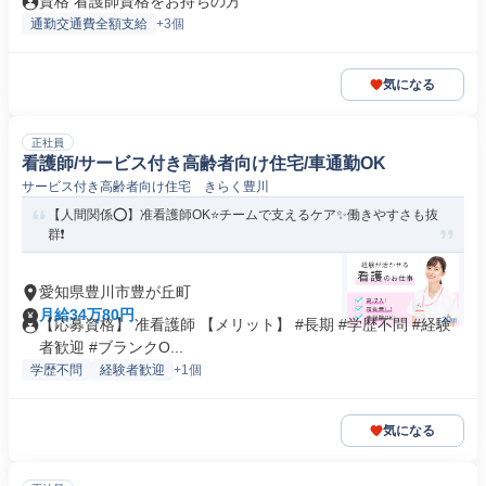
資格 看護師資格をお持ちの方
通勤交通費全額支給
+3個
気になる
正社員
看護師/サービス付き高齢者向け住宅/車通勤OK
サービス付き高齢者向け住宅 きらく豊川
【人間関係⭕】准看護師OK⭐チームで支えるケア✨働きやすさも抜
群❗️
愛知県豊川市豊が丘町
月給34万80円
【応募資格】 准看護師 【メリット】 #長期 #学歴不問 #経験
者歓迎 #ブランクO...
学歴不問
経験者歓迎
+1個
気になる