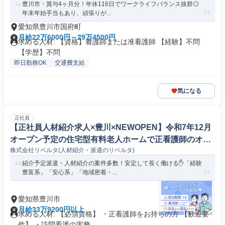
豊川市・賞与4ヶ月分！年休116日でワークライフバランス抜群◎
年末年始手当もあり、頑張りが...
愛知県豊川市国府町
月給22万6000円～29万4500円
求める人材: 【資格】看護師または准看護師 【経験】不問
【学歴】不問
即日勤務OK
交通費支給
気になる
正社員
【正社員人材紹介求人×豊川×NEWOPEN】令和7年12月
オープン予定の住宅型有料老人ホームで正看護師のオー
株式会社リベルタ(人材紹介・派遣のリベルタ)
プニングスタッフ【1085】
紹介予定派遣・人材紹介の案件多数！安定して長く働ける✋「経験
豊富系」「安心系」「地域密着・...
愛知県豊川市
月給33万9200円以上
求める人材: 【必須資格】 ・正看護師をお持ちの方 【歓迎要
件】 ・訪問看護の実務...