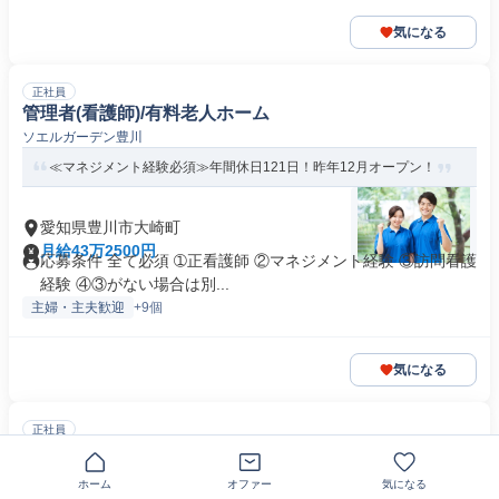
気になる
正社員
管理者(看護師)/有料老人ホーム
ソエルガーデン豊川
≪マネジメント経験必須≫年間休日121日！昨年12月オープン！
愛知県豊川市大崎町
月給43万2500円
応募条件 全て必須 ➀正看護師 ②マネジメント経験 ③訪問看護
経験 ④③がない場合は別...
主婦・主夫歓迎
+9個
気になる
正社員
看護師 | 特養/夜勤あり/年休日120日 【22672】
特別養護老人ホーム 一晃
ホーム
オファー
気になる