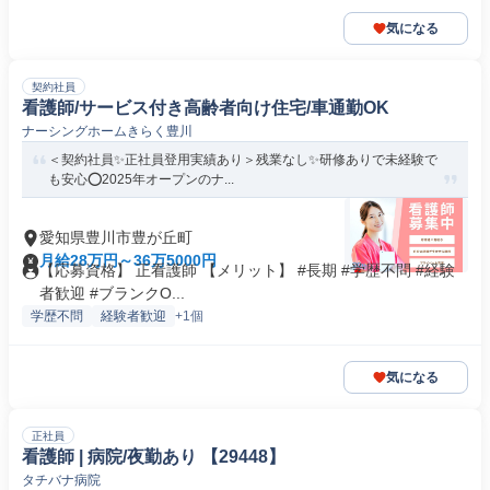
気になる
契約社員
看護師/サービス付き高齢者向け住宅/車通勤OK
ナーシングホームきらく豊川
＜契約社員✨正社員登用実績あり＞残業なし✨研修ありで未経験で
も安心⭕2025年オープンのナ...
愛知県豊川市豊が丘町
月給28万円～36万5000円
【応募資格】 正看護師 【メリット】 #長期 #学歴不問 #経験
者歓迎 #ブランクO...
学歴不問
経験者歓迎
+1個
気になる
正社員
看護師 | 病院/夜勤あり 【29448】
タチバナ病院