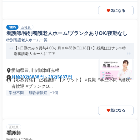
気になる
NEW
正社員
看護師/特別養護老人ホーム/ブランクありOK/夜勤なし
特別養護老人ホーム一晃
【⭐日勤のみ＆賞与4.00ヶ月＆年間休日118日⭐】残業ほぼナシ✨特
別養護老人ホームにて正...
愛知県豊川市御津町赤根
月給20万6838円～29万6637円
【応募資格】 正看護師 【メリット】 #長期 #学歴不問 #経験
者歓迎 #ブランクO...
学歴不問
経験者歓迎
+1個
気になる
正社員
看護師
医療法人宝美会