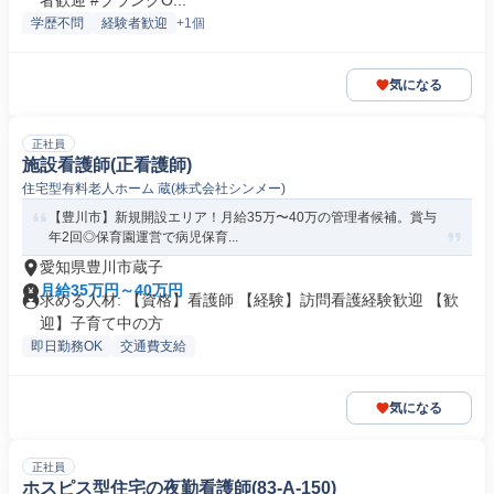
者歓迎 #ブランクO...
学歴不問
経験者歓迎
+1個
気になる
正社員
施設看護師(正看護師)
住宅型有料老人ホーム 蔵(株式会社シンメー)
【豊川市】新規開設エリア！月給35万〜40万の管理者候補。賞与
年2回◎保育園運営で病児保育...
愛知県豊川市蔵子
月給35万円～40万円
求める人材: 【資格】看護師 【経験】訪問看護経験歓迎 【歓
迎】子育て中の方
即日勤務OK
交通費支給
気になる
正社員
ホスピス型住宅の夜勤看護師(83-A-150)