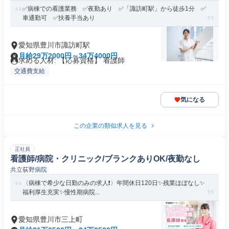
✅病棟での看護業務 ✅夜勤あり ✅「諏訪町駅」から徒歩1分 ✅
車通勤可 ✅扶養手当あり
愛知県豊川市諏訪町駅
月給29万2000円～34万4000円
求める人材: 【応募資格】 看護師
交通費支給
気になる
この企業の類似求人を見る
正社員
看護師/病院・クリニック/ブランクありOK/夜勤なし
共立荻野病院
〈病棟で希少な日勤のみの求人❗️〉年間休日120日✨残業ほぼなし✨
福利厚生充実✨慢性期病院...
愛知県豊川市三上町