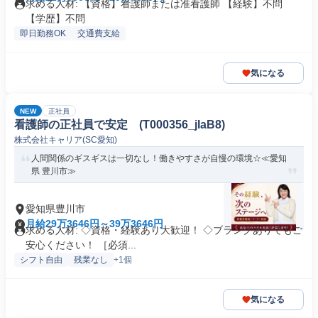
求める人材: 【資格】看護師または准看護師 【経験】不問
【学歴】不問
即日勤務OK
交通費支給
気になる
NEW
正社員
看護師の正社員で安定 (T000356_jIaB8)
株式会社キャリア(SC愛知)
人間関係のギスギスは一切なし！働きやすさが自慢の環境☆≪愛知
県 豊川市≫
愛知県豊川市
月給29万3646円～39万3646円
求める人材: ◇資格・経験あり大歓迎！ ◇ブランクありでもご
安心ください！ ［必須...
シフト自由
残業なし
+1個
気になる