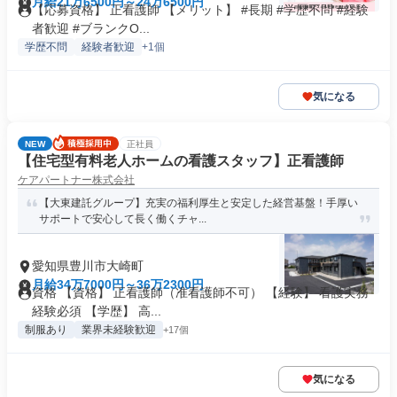
月給21万6500円～24万6500円
【応募資格】 正看護師 【メリット】 #長期 #学歴不問 #経験
者歓迎 #ブランクO...
学歴不問
経験者歓迎
+1個
気になる
NEW
正社員
【住宅型有料老人ホームの看護スタッフ】正看護師
ケアパートナー株式会社
【大東建託グループ】充実の福利厚生と安定した経営基盤！手厚い
サポートで安心して長く働くチャ...
愛知県豊川市大崎町
月給34万7000円～36万2300円
資格 【資格】 正看護師（准看護師不可） 【経験】 看護実務
経験必須 【学歴】 高...
制服あり
業界未経験歓迎
+17個
気になる