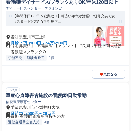
看護師/デイサービス/ブランクありOK/年休120日以上
デイサービスセンター フラミンゴ
【年間休日120日＆残業ゼロ】幅広い年代が活躍中❗️研修充実で安
心スタート✨大きな歩行用プ...
愛知県豊川市三上町
月給19万3500円～24万6500円
【応募資格】 正看護師 【メリット】 #長期 #学歴不問 #経験
者歓迎 #ブランクO...
学歴不問
経験者歓迎
+1個
気になる
正社員
重症心身障害者施設の看護師/日勤常勤
信愛医療療育センター
愛知県豊川市小坂井町大塚
月給22万500円～28万円
資格 看護師資格をお持ちの方
通勤交通費全額支給
+4個