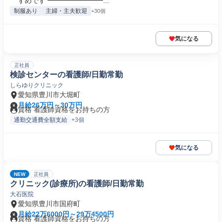
すめです ━━━━━━━━...
制服あり
主婦・主夫歓迎
+30個
気になる
正社員
検診センターの看護師/日勤常勤
しらゆりクリニック
愛知県豊川市大堀町
月給26万円～30万円
資格 看護師資格をお持ちの方
通勤交通費全額支給
+3個
気になる
NEW
正社員
クリニック(診療所)の看護師/日勤常勤
大石医院
愛知県豊川市国府町
月給22万6000円～29万4500円
資格 看護師資格をお持ちの方