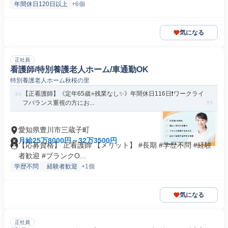
年間休日120日以上
+6個
気になる
正社員
看護師/特別養護老人ホーム/車通勤OK
特別養護老人ホーム秋桜の里
【正看護師】《定年65歳⭐残業なし✨》年間休日116日❗️ワークライ
フバランス重視の方にお...
愛知県豊川市三蔵子町
月給25万8000円～32万3500円
【応募資格】 正看護師 【メリット】 #長期 #学歴不問 #経験
者歓迎 #ブランクO...
学歴不問
経験者歓迎
+1個
気になる
正社員