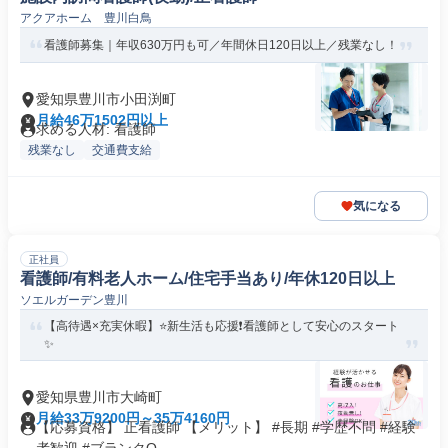
アクアホーム 豊川白鳥
看護師募集｜年収630万円も可／年間休日120日以上／残業なし！
愛知県豊川市小田渕町
月給46万1502円以上
求める人材: 看護師
残業なし
交通費支給
気になる
正社員
看護師/有料老人ホーム/住宅手当あり/年休120日以上
ソエルガーデン豊川
【高待遇×充実休暇】⭐新生活も応援❗️看護師として安心のスタート
✨
愛知県豊川市大崎町
月給33万9200円～35万4160円
【応募資格】 正看護師 【メリット】 #長期 #学歴不問 #経験