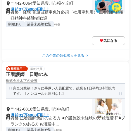
〒442-0064愛知県豊川市桜ケ丘町
月給37万9000円以上
資格・経験 普通自動車免許必須（社用車利用） 正看護師必須
◎精神科経験者歓迎
制服あり
業界未経験歓迎
+9個
気になる
この企業の類似求人を見る
契約社員
正看護師 日勤のみ
株式会社木下の介護
完全分業制！さらに手厚い人員配置で、残業も1日平均1時間以内
です。【オンコールも原則なし】
〒442-0818愛知県豊川市中条町
月給31万4000円以上
資格 正看護師免許のある方 ●介護施設未経験の方も活躍中 ●ブ
ランクのある方も活躍中...
制服あり
業界未経験歓迎
+10個