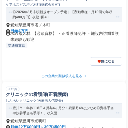
ケアホスピス塔ノ木町(株式会社AT)
◎2026年8月末頃新規オープン予定｜【夜勤専従・月10回で年収
約480万円】夜勤1回40...
愛知県豊川市塔ノ木町
日給4万円
求める人材: 【必須資格】 ・正看護師免許 ・施設内訪問看護
未経験も歓迎
交通費支給
気になる
この企業の類似求人を見る
正社員
クリニックの看護師(正看護師)
しんあいクリニック(医療法人信愛会)
豊川市・年休116日＆賞与4ヶ月分！残業月4hと少なめ◎資格手当
や扶養手当も手厚く、収入面...
愛知県豊川市光明町
月給22万6000円～29万4500円