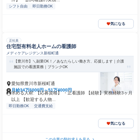
シフト自由
即日勤務OK
気になる
正社員
住宅型有料老人ホームの看護師
メディケアレジデンス新桜町通
【豊川市】＼副業OK！／あなたらしい働き方、応援します｜介護
施設での看護業務｜ブランクOK
愛知県豊川市新桜町通
月給34万6000円～51万4000円
求める人材: 【応募資格】 ・正看護師 【経験】実務経験3ヶ月
以上 【歓迎する人物...
即日勤務OK
交通費支給
気になる
この企業の類似求人を見る