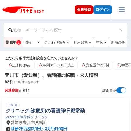
会員登録
ログイン
職種・キーワードから探す
勤務地
職種
こだわり条件
雇用形態
年収
新着のみ
1
こだわり条件の追加設定を忘れていませんか？
土日祝休み
年間休日120日以上
完全週休2日制
学歴
豊川市（愛知県）、看護師の転職・求人情報
82
件
1
〜
82
件目を表示中
関連度順
新着順
詳細表示
正社員
クリニック(診療所)の看護師/日勤常勤
みかわ血管外科クリニック
愛知県豊川市八幡町
月給25万8620円～37万4100円