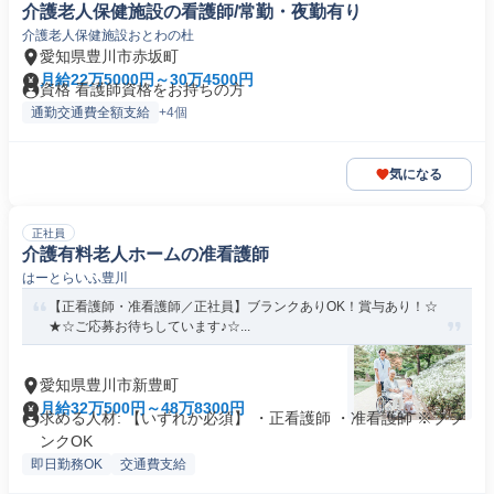
介護老人保健施設の看護師/常勤・夜勤有り
介護老人保健施設おとわの杜
愛知県豊川市赤坂町
月給22万5000円～30万4500円
資格 看護師資格をお持ちの方
通勤交通費全額支給
+4個
気になる
正社員
介護有料老人ホームの准看護師
はーとらいふ豊川
【正看護師・准看護師／正社員】ブランクありOK！賞与あり！☆
★☆ご応募お待ちしています♪☆...
愛知県豊川市新豊町
月給32万500円～48万8300円
求める人材: 【いずれか必須】 ・正看護師 ・准看護師 ※ブラ
ンクOK
即日勤務OK
交通費支給