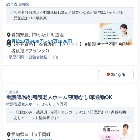
総合青山病院
＼准看護師求人⭐年間休日120日／残業少なめ✅️賞与3.17ヶ月✅️託
児施設あり✅️単身寮...
愛知県豊川市小坂井町道地
月給20万6400円～34万1800円
【応募資格】 准看護師 【メリット】 #長期 #学歴不問 #経験
者歓迎 #ブランクO...
学歴不問
経験者歓迎
+1個
気になる
正社員
看護師/特別養護老人ホーム/夜勤なし/車通勤OK
特別養護老人ホーム せんりょう万両
《日勤のみ／残業月3時間》オンコールなし⭐託児所あり⭐家賃補助
あり⭐ユニット型特養です❗️
愛知県豊川市千両町