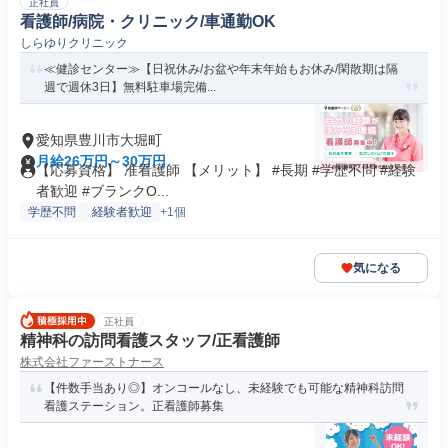
正社員
看護師/病院・クリニック/車通勤OK
しらゆりクリニック
≪健診センター≫【日祝休み/お盆や年末年始もお休み/閑散期は隔
週で週休3日】無料駐車場完備...
愛知県豊川市大堀町
月給26万円～30万円
【応募資格】 准看護師 【メリット】 #長期 #学歴不問 #経験
者歓迎 #ブランクO...
学歴不問
経験者歓迎
+1個
気になる
正社員
精神科の訪問看護スタッフ/正看護師
株式会社ファーストナース
【件数手当あり◎】オンコールなし、未経験でも可能な精神科訪問
看護ステーション。正看護師募集