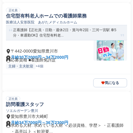
正社員
住宅型有料老人ホームでの看護師業務
医療法人安形医院 あがたメディカルホーム
正看護師【正社員・日勤・週休2日・賞与年2回・三河一宮駅 車5
分・車通勤OK】住宅型有料老...
〒442-0000愛知県豊川市
月給30万2000円～34万2000円
応募資格 ■看護師免許証
主婦・主夫歓迎
+4個
気になる
正社員
訪問看護スタッフ
ソエルガーデン豊川
愛知県豊川市大崎町
月給34万7000円～36万2300円
求める人材: 求めている人材 ＜必須資格、学歴＞ ・正看護師
・高卒以上 ＜歓迎要...