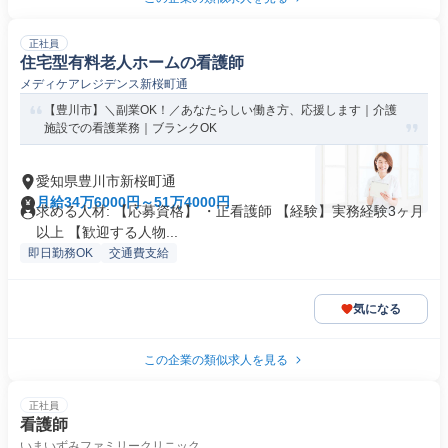
正社員
住宅型有料老人ホームの看護師
メディケアレジデンス新桜町通
【豊川市】＼副業OK！／あなたらしい働き方、応援します｜介護
施設での看護業務｜ブランクOK
愛知県豊川市新桜町通
月給34万6000円～51万4000円
求める人材: 【応募資格】 ・正看護師 【経験】実務経験3ヶ月
以上 【歓迎する人物...
即日勤務OK
交通費支給
気になる
この企業の類似求人を見る
正社員
看護師
いまいずみファミリークリニック