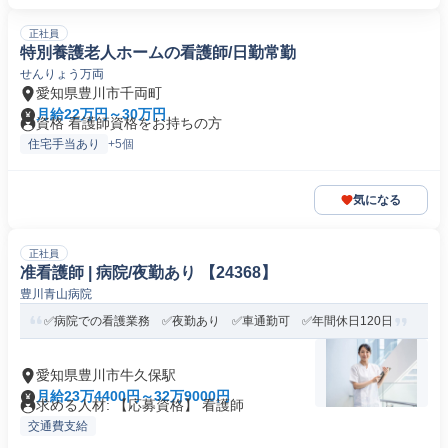
正社員
特別養護老人ホームの看護師/日勤常勤
せんりょう万両
愛知県豊川市千両町
月給22万円～30万円
資格 看護師資格をお持ちの方
住宅手当あり
+5個
気になる
正社員
准看護師 | 病院/夜勤あり 【24368】
豊川青山病院
✅病院での看護業務 ✅夜勤あり ✅車通勤可 ✅年間休日120日
愛知県豊川市牛久保駅
月給23万4400円～32万9000円
求める人材: 【応募資格】 看護師
交通費支給