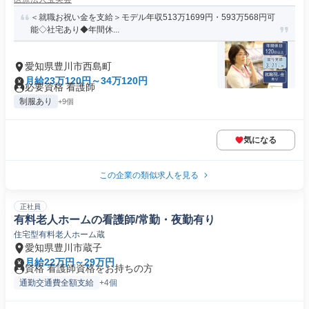
＜就職お祝い金を支給＞モデル年収513万1699円・593万568円可
能◇社宅あり◆年間休...
愛知県豊川市西島町
月給23万120円～34万120円
必要資格 看護師
制服あり
+9個
気になる
この企業の類似求人を見る
正社員
有料老人ホームの看護師/常勤・夜勤有り
住宅型有料老人ホーム蔵
愛知県豊川市蔵子
月給22万円～29万円
資格 看護師資格をお持ちの方
通勤交通費全額支給
+4個