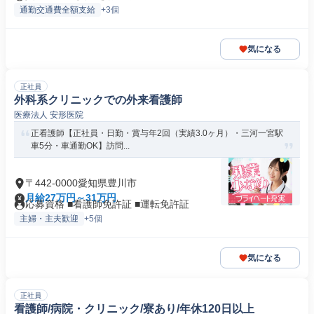
通勤交通費全額支給
+3個
気になる
正社員
外科系クリニックでの外来看護師
医療法人 安形医院
正看護師【正社員・日勤・賞与年2回（実績3.0ヶ月）・三河一宮駅
車5分・車通勤OK】訪問...
〒442-0000愛知県豊川市
月給27万円～31万円
応募資格 ■看護師免許証 ■運転免許証
主婦・主夫歓迎
+5個
気になる
正社員
看護師/病院・クリニック/寮あり/年休120日以上