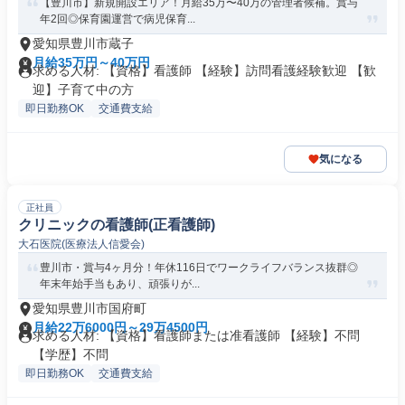
【豊川市】新規開設エリア！月給35万〜40万の管理者候補。賞与
年2回◎保育園運営で病児保育...
愛知県豊川市蔵子
月給35万円～40万円
求める人材: 【資格】看護師 【経験】訪問看護経験歓迎 【歓
迎】子育て中の方
即日勤務OK
交通費支給
気になる
正社員
クリニックの看護師(正看護師)
大石医院(医療法人信愛会)
豊川市・賞与4ヶ月分！年休116日でワークライフバランス抜群◎
年末年始手当もあり、頑張りが...
愛知県豊川市国府町
月給22万6000円～29万4500円
求める人材: 【資格】看護師または准看護師 【経験】不問
【学歴】不問
即日勤務OK
交通費支給