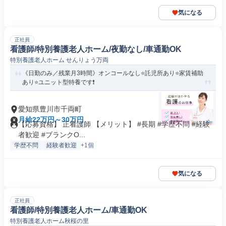
気になる
正社員
看護師/特別養護老人ホーム/夜勤なし/車通勤OK
特別養護老人ホーム せんりょう万両
《日勤のみ／残業月3時間》オンコールなし⭐託児所あり⭐家賃補助
あり⭐ユニット型特養です❗️
愛知県豊川市千両町
月給22万円～30万円
【応募資格】 正看護師 【メリット】 #長期 #学歴不問 #経験
者歓迎 #ブランクO...
学歴不問
経験者歓迎
+1個
気になる
正社員
看護師/特別養護老人ホーム/車通勤OK
特別養護老人ホーム秋桜の里