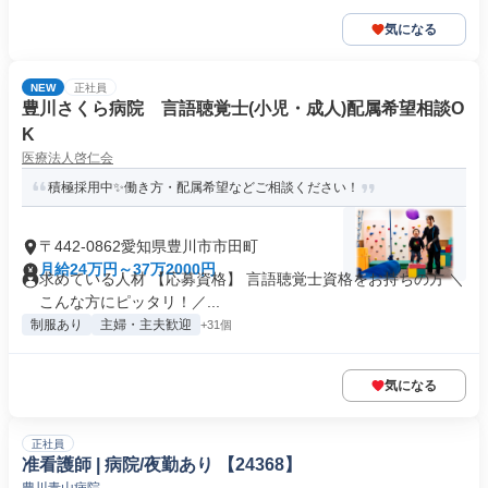
気になる
NEW
正社員
豊川さくら病院 言語聴覚士(小児・成人)配属希望相談O
K
医療法人啓仁会
積極採用中✨働き方・配属希望などご相談ください！
〒442-0862愛知県豊川市市田町
月給24万円～37万2000円
求めている人材 【応募資格】 言語聴覚士資格をお持ちの方 ＼
こんな方にピッタリ！／...
制服あり
主婦・主夫歓迎
+31個
気になる
正社員
准看護師 | 病院/夜勤あり 【24368】