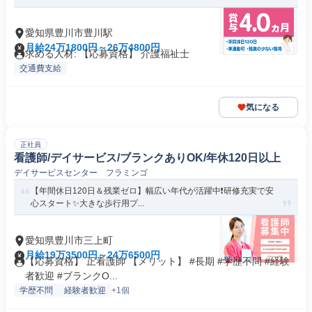
愛知県豊川市豊川駅
月給24万1800円～26万4800円
求める人材: 【応募資格】 介護福祉士
交通費支給
気になる
正社員
看護師/デイサービス/ブランクありOK/年休120日以上
デイサービスセンター フラミンゴ
【年間休日120日＆残業ゼロ】幅広い年代が活躍中❗️研修充実で安
心スタート✨大きな歩行用プ...
愛知県豊川市三上町
月給19万3500円～24万6500円
【応募資格】 正看護師 【メリット】 #長期 #学歴不問 #経験
者歓迎 #ブランクO...
学歴不問
経験者歓迎
+1個