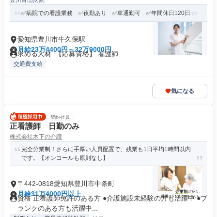
豊川青山病院
✅病院での看護業務 ✅夜勤あり ✅車通勤可 ✅年間休日120日
愛知県豊川市牛久保駅
月給23万4400円～32万9000円
求める人材: 【応募資格】 看護師
交通費支給
気になる
契約社員
正看護師 日勤のみ
株式会社木下の介護
完全分業制！さらに手厚い人員配置で、残業も1日平均1時間以内
です。【オンコールも原則なし】
〒442-0818愛知県豊川市中条町
月給31万4000円以上
資格 正看護師免許のある方 ●介護施設未経験の方も活躍中 ●ブ
ランクのある方も活躍中...