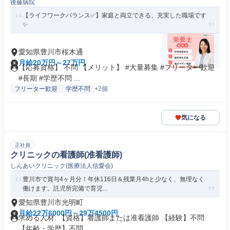
後藤病院
【ライフワークバランス✅️】家庭と両立できる、充実した職場です
✨
愛知県豊川市桜木通
月給20万円～27万円
【応募資格】 不問 【メリット】 #大量募集 #フリーター歓迎
#長期 #学歴不問 ...
フリーター歓迎
学歴不問
+2個
気になる
正社員
クリニックの看護師(准看護師)
しんあいクリニック(医療法人信愛会)
豊川市で賞与4ヶ月分！年休116日＆残業月4hと少なく、無理なく
働けます。託児所完備で育児...
愛知県豊川市光明町
月給22万6000円～29万4500円
求める人材: 【資格】看護師または准看護師 【経験】不問
【年齢・学歴】不問