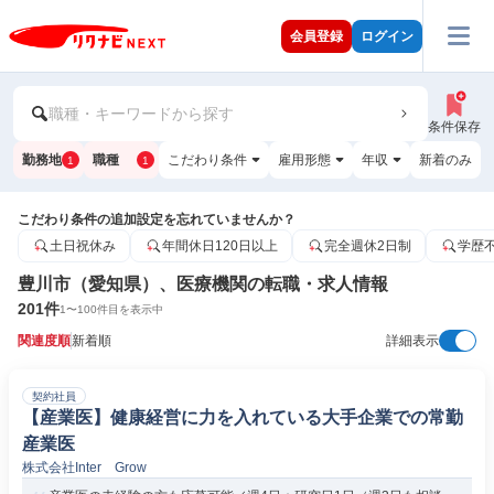
会員登録
ログイン
職種・キーワードから探す
条件保存
勤務地
職種
こだわり条件
雇用形態
年収
新着のみ
1
1
こだわり条件の追加設定を忘れていませんか？
土日祝休み
年間休日120日以上
完全週休2日制
学歴
豊川市（愛知県）、医療機関の転職・求人情報
201
件
1
〜
100
件目を表示中
関連度順
新着順
詳細表示
契約社員
【産業医】健康経営に力を入れている大手企業での常勤
産業医
株式会社Inter Grow