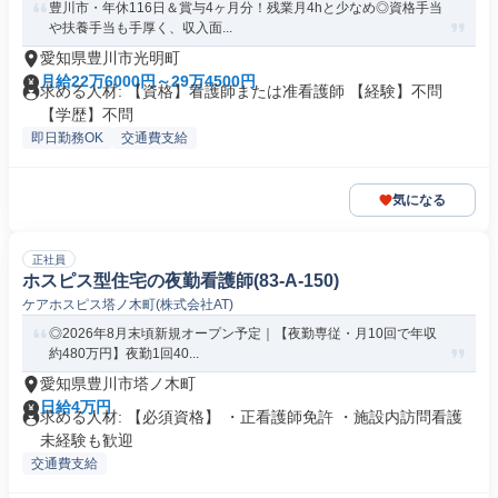
豊川市・年休116日＆賞与4ヶ月分！残業月4hと少なめ◎資格手当
や扶養手当も手厚く、収入面...
愛知県豊川市光明町
月給22万6000円～29万4500円
求める人材: 【資格】看護師または准看護師 【経験】不問
【学歴】不問
即日勤務OK
交通費支給
気になる
正社員
ホスピス型住宅の夜勤看護師(83-A-150)
ケアホスピス塔ノ木町(株式会社AT)
◎2026年8月末頃新規オープン予定｜【夜勤専従・月10回で年収
約480万円】夜勤1回40...
愛知県豊川市塔ノ木町
日給4万円
求める人材: 【必須資格】 ・正看護師免許 ・施設内訪問看護
未経験も歓迎
交通費支給