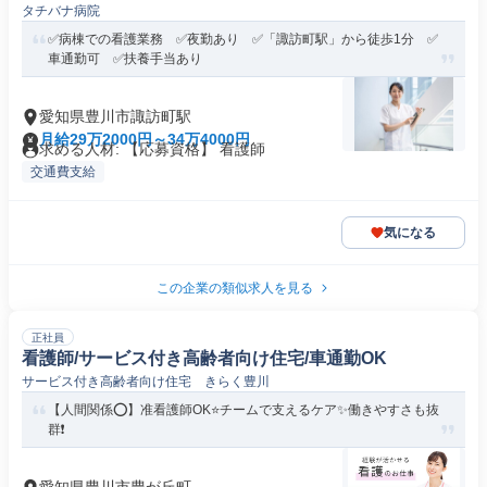
タチバナ病院
✅病棟での看護業務 ✅夜勤あり ✅「諏訪町駅」から徒歩1分 ✅
車通勤可 ✅扶養手当あり
愛知県豊川市諏訪町駅
月給29万2000円～34万4000円
求める人材: 【応募資格】 看護師
交通費支給
気になる
この企業の類似求人を見る
正社員
看護師/サービス付き高齢者向け住宅/車通勤OK
サービス付き高齢者向け住宅 きらく豊川
【人間関係⭕】准看護師OK⭐チームで支えるケア✨働きやすさも抜
群❗️