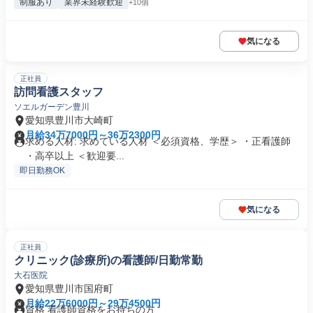
制服あり
業界未経験歓迎
+10個
気になる
正社員
訪問看護スタッフ
ソエルガーデン豊川
愛知県豊川市大崎町
月給34万7000円～36万2300円
求める人材: 求めている人材 ＜必須資格、学歴＞ ・正看護師
・高卒以上 ＜歓迎要...
即日勤務OK
気になる
正社員
クリニック(診療所)の看護師/日勤常勤
大石医院
愛知県豊川市国府町
月給22万6000円～29万4500円
資格 看護師資格をお持ちの方