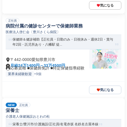
気になる
正社員
病院付属の健診センターで保健師業務
医療法人啓仁会〔豊川さくら病院〕
保健師＆健診補助【正社員・日勤のみ・日祝休み・週休2日・賞与
年2回・託児所あり・八幡駅 徒...
〒442-0000愛知県豊川市
月給24万1400円～33万4500円
応募資格 ■保健師免許 ■特定保健指導経験
業界未経験歓迎
+9個
気になる
NEW
正社員
栄養士
介護老人保健施設おとわの杜
栄養士/豊川市/介護施設/正社員/名電赤坂 名鉄名古屋本線