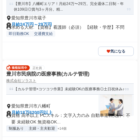
【豊川市】八幡町エリア！月給24万〜29万。完全週休二日制・年
休109日◎賞与3ヶ月分。精...
愛知県豊川市蔵子
月給24万円～29万円
求める人材: 【資格】看護師（必須） 【経験・学歴】不問
即日勤務OK
交通費支給
気になる
正社員
豊川市民病院の医療事務(カルテ管理)
株式会社ソラスト
【カルテ管理×コツコツ作業】未経験OKの医療事務◎土日祝休み♪
愛知県豊川市八幡町
月給18万6200円以上
資格 高卒以上 PCスキル：文字入力のみ 自動車運転免許：不
要 未経験OK 無資格OK...
制服あり
主婦・主夫歓迎
+14個