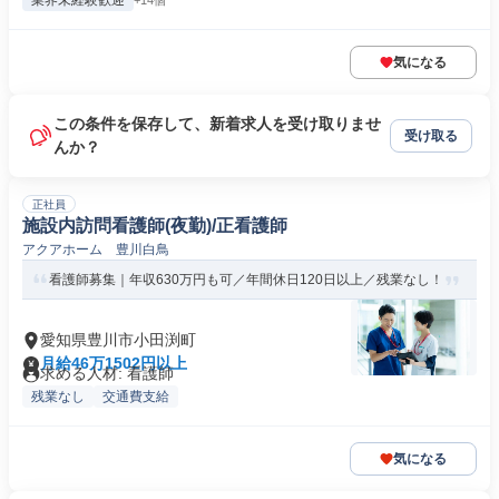
業界未経験歓迎
+14個
気になる
この条件を保存して、新着求人を受け取りませ
受け取る
んか？
正社員
施設内訪問看護師(夜勤)/正看護師
アクアホーム 豊川白鳥
看護師募集｜年収630万円も可／年間休日120日以上／残業なし！
愛知県豊川市小田渕町
月給46万1502円以上
求める人材: 看護師
残業なし
交通費支給
気になる