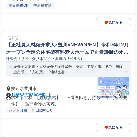
即日勤務OK
交通費支給
気になる
正社員
【正社員人材紹介求人×豊川×NEWOPEN】令和7年12月
オープン予定の住宅型有料老人ホームで正看護師のオー
株式会社リベルタ(人材紹介・派遣のリベルタ)
プニングスタッフ【1085】
紹介予定派遣・人材紹介の案件多数！安定して長く働ける✋「経験
豊富系」「安心系」「地域密着・...
愛知県豊川市
月給33万9200円以上
求める人材: 【必須資格】 ・正看護師をお持ちの方 【歓迎要
件】 ・訪問看護の実務...
シフト自由
即日勤務OK
気になる