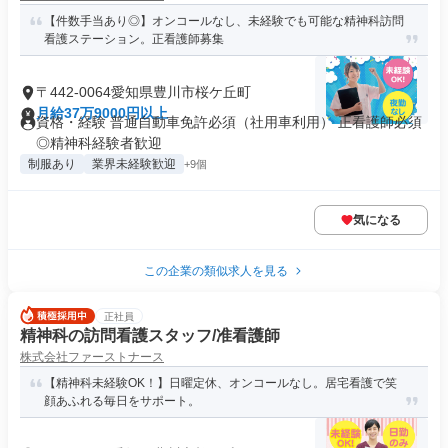
【件数手当あり◎】オンコールなし、未経験でも可能な精神科訪問
看護ステーション。正看護師募集
〒442-0064愛知県豊川市桜ケ丘町
月給37万9000円以上
資格・経験 普通自動車免許必須（社用車利用） 正看護師必須
◎精神科経験者歓迎
制服あり
業界未経験歓迎
+9個
気になる
この企業の類似求人を見る
正社員
精神科の訪問看護スタッフ/准看護師
株式会社ファーストナース
【精神科未経験OK！】日曜定休、オンコールなし。居宅看護で笑
顔あふれる毎日をサポート。