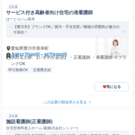
正社員
サービス付き高齢者向け住宅の准看護師
はーとらいふ桜木
【豊川市】ブランクOK／賞与・手当充実／職場の雰囲気が魅力の
サ高住！
愛知県豊川市美幸町
月給32万500円～48万8300円
求める人材: 【いずれか必須】 ・正看護師 ・准看護師 ※ブラ
ンクOK
即日勤務OK
交通費支給
気になる
この企業の類似求人を見る
正社員
施設看護師(正看護師)
住宅型有料老人ホーム 蔵(株式会社シンメー)