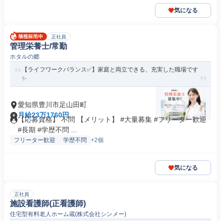
気になる
正社員
管理栄養士/常勤
ホタルの郷
【ライフワークバランス✅️】家庭と両立できる、充実した職場です
✨
愛知県豊川市足山田町
月給23万1760円
【応募資格】 不問 【メリット】 #大量募集 #フリーター歓迎
#長期 #学歴不問 ...
フリーター歓迎
学歴不問
+2個
気になる
正社員
施設看護師(正看護師)
住宅型有料老人ホーム蔵(株式会社シンメー)