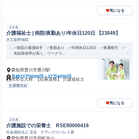
気になる
正社員
介護福祉士 | 病院/夜勤あり/年休日120日 【23049】
共立荻野病院
✅病院の看護助手 ✅夜勤あり ✅年間休日120日 ✅車通勤可 ✅
有給取得率が高く、ワークラ...
愛知県豊川市豊川駅
月給23万9000円～27万4000円
求める人材: 【応募資格】 介護福祉士
交通費支給
気になる
正社員
介護施設での栄養士 RSE80000416
社会福祉法人 宝会 ケアハウスパレス葵
愛知県豊川市宿町金山