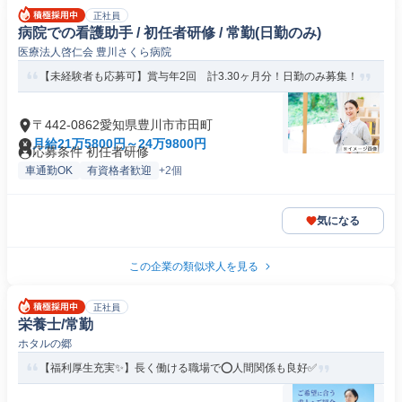
正社員
病院での看護助手 / 初任者研修 / 常勤(日勤のみ)
医療法人啓仁会 豊川さくら病院
【未経験者も応募可】賞与年2回 計3.30ヶ月分！日勤のみ募集！
〒442-0862愛知県豊川市市田町
月給21万5800円～24万9800円
応募条件 初任者研修
車通勤OK
有資格者歓迎
+2個
気になる
この企業の類似求人を見る
正社員
栄養士/常勤
ホタルの郷
【福利厚生充実✨】長く働ける職場で⭕️人間関係も良好✅️