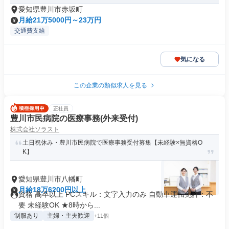
愛知県豊川市赤坂町
月給21万5000円～23万円
交通費支給
気になる
この企業の類似求人を見る
正社員
豊川市民病院の医療事務(外来受付)
株式会社ソラスト
土日祝休み・豊川市民病院で医療事務受付募集【未経験×無資格O
K】
愛知県豊川市八幡町
月給18万6200円以上
資格 高卒以上 PCスキル：文字入力のみ 自動車運転免許：不
要 未経験OK ★8時から...
制服あり
主婦・主夫歓迎
+11個