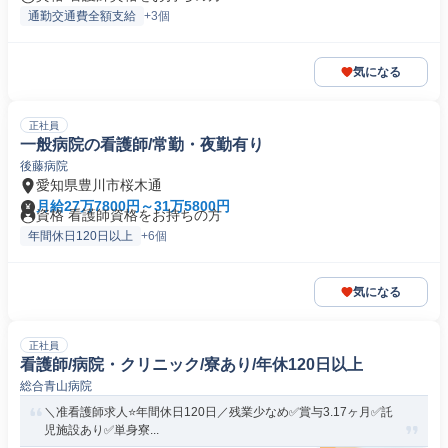
通勤交通費全額支給
+3個
気になる
正社員
一般病院の看護師/常勤・夜勤有り
後藤病院
愛知県豊川市桜木通
月給27万7800円～31万5800円
資格 看護師資格をお持ちの方
年間休日120日以上
+6個
気になる
正社員
看護師/病院・クリニック/寮あり/年休120日以上
総合青山病院
＼准看護師求人⭐年間休日120日／残業少なめ✅️賞与3.17ヶ月✅️託
児施設あり✅️単身寮...