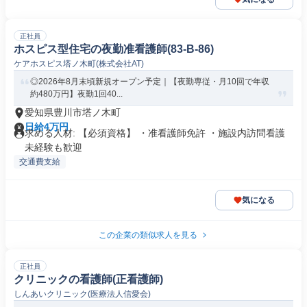
正社員
ホスピス型住宅の夜勤准看護師(83-B-86)
ケアホスピス塔ノ木町(株式会社AT)
◎2026年8月末頃新規オープン予定｜【夜勤専従・月10回で年収
約480万円】夜勤1回40...
愛知県豊川市塔ノ木町
日給4万円
求める人材: 【必須資格】 ・准看護師免許 ・施設内訪問看護
未経験も歓迎
交通費支給
気になる
この企業の類似求人を見る
正社員
クリニックの看護師(正看護師)
しんあいクリニック(医療法人信愛会)