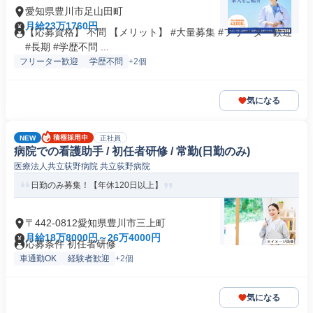
愛知県豊川市足山田町
月給23万1760円
【応募資格】 不問 【メリット】 #大量募集 #フリーター歓迎
#長期 #学歴不問 ...
フリーター歓迎
学歴不問
+2個
気になる
NEW
正社員
病院での看護助手 / 初任者研修 / 常勤(日勤のみ)
医療法人共立荻野病院 共立荻野病院
日勤のみ募集！【年休120日以上】
〒442-0812愛知県豊川市三上町
月給18万8000円～26万4000円
応募条件 初任者研修
車通勤OK
経験者歓迎
+2個
気になる