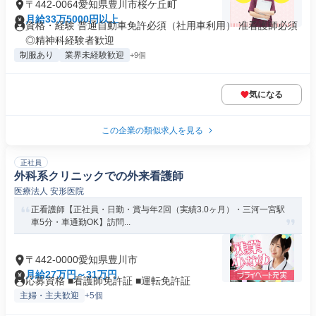
〒442-0064愛知県豊川市桜ケ丘町
月給33万5000円以上
資格・経験 普通自動車免許必須（社用車利用） 准看護師必須
◎精神科経験者歓迎
制服あり
業界未経験歓迎
+9個
気になる
この企業の類似求人を見る
正社員
外科系クリニックでの外来看護師
医療法人 安形医院
正看護師【正社員・日勤・賞与年2回（実績3.0ヶ月）・三河一宮駅
車5分・車通勤OK】訪問...
〒442-0000愛知県豊川市
月給27万円～31万円
応募資格 ■看護師免許証 ■運転免許証
主婦・主夫歓迎
+5個