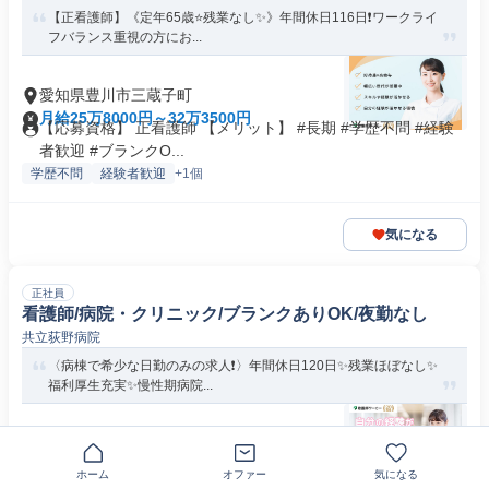
【正看護師】《定年65歳⭐残業なし✨》年間休日116日❗️ワークライ
フバランス重視の方にお...
愛知県豊川市三蔵子町
月給25万8000円～32万3500円
【応募資格】 正看護師 【メリット】 #長期 #学歴不問 #経験
者歓迎 #ブランクO...
学歴不問
経験者歓迎
+1個
気になる
正社員
看護師/病院・クリニック/ブランクありOK/夜勤なし
共立荻野病院
〈病棟で希少な日勤のみの求人❗️〉年間休日120日✨残業ほぼなし✨
福利厚生充実✨慢性期病院...
愛知県豊川市三上町
月給21万6500円～24万6500円
【応募資格】 正看護師 【メリット】 #長期 #学歴不問 #経験
ホーム
オファー
気になる