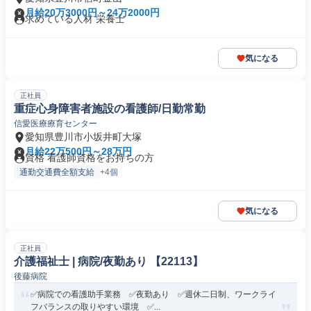
月給20万3000円～24万2000円
求めている人材 栄養士
気になる
正社員
重症心身障害者施設の看護師/日勤常勤
信愛医療療育センター
愛知県豊川市小坂井町大塚
月給22万500円～28万円
資格 看護師資格をお持ちの方
通勤交通費全額支給
+4個
気になる
正社員
介護福祉士 | 病院/夜勤あり 【22113】
後藤病院
✅病院での看護助手業務 ✅夜勤あり ✅週休二日制、ワークライ
フバランスの取りやすい環境 ✅...