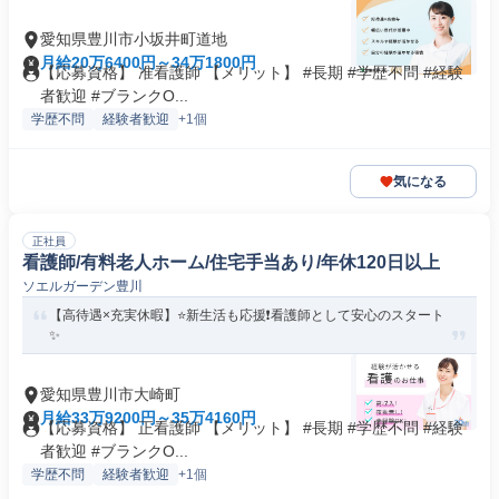
愛知県豊川市小坂井町道地
月給20万6400円～34万1800円
【応募資格】 准看護師 【メリット】 #長期 #学歴不問 #経験
者歓迎 #ブランクO...
学歴不問
経験者歓迎
+1個
気になる
正社員
看護師/有料老人ホーム/住宅手当あり/年休120日以上
ソエルガーデン豊川
【高待遇×充実休暇】⭐新生活も応援❗️看護師として安心のスタート
✨
愛知県豊川市大崎町
月給33万9200円～35万4160円
【応募資格】 正看護師 【メリット】 #長期 #学歴不問 #経験
者歓迎 #ブランクO...
学歴不問
経験者歓迎
+1個