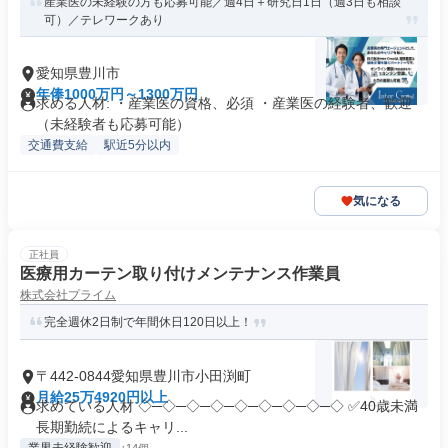
産業医の未経験の方も応募可能／週4日＋研究日1日（週3日も相談
可）／テレワークあり
愛知県豊川市
年俸1000万円～1300万円
求める人材: ・産業医の資格、必須 ・産業医の経験者、歓迎
（未経験者も応募可能）
交通費支給
駅近5分以内
気になる
正社員
医療用カーテン取り付けメンテナンス作業員
株式会社プライム
完全週休2日制で年間休日120日以上！
〒442-0844愛知県豊川市小田渕町
月給25万4920円以上
求めている人材 ◇─◇─◇─◇─◇─◇─◇─◇─◇ ✅40歳未満
長期勤続によるキャリ...