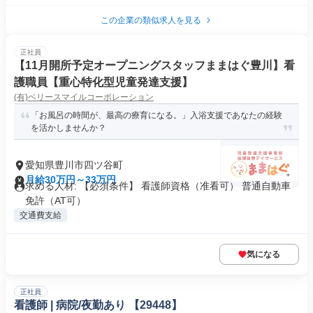
この企業の類似求人を見る
正社員
【11月開所予定オープニングスタッフままはぐ豊川】看
護職員【重心特化型児童発達支援】
(有)ベリースマイルコーポレーション
「お風呂の時間が、最高の療育になる。」入浴支援であなたの経験
を活かしませんか？
愛知県豊川市四ツ谷町
月給30万円～33万円
求める人材: 【必須条件】 看護師資格（准看可） 普通自動車
免許（AT可）
交通費支給
気になる
正社員
看護師 | 病院/夜勤あり 【29448】