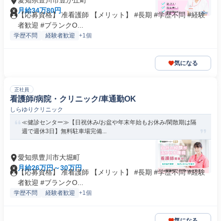
愛知県豊川市豊が丘町
月給34万80円
【応募資格】 准看護師 【メリット】 #長期 #学歴不問 #経験
者歓迎 #ブランクO...
学歴不問
経験者歓迎
+1個
気になる
正社員
看護師/病院・クリニック/車通勤OK
しらゆりクリニック
≪健診センター≫【日祝休み/お盆や年末年始もお休み/閑散期は隔
週で週休3日】無料駐車場完備...
愛知県豊川市大堀町
月給26万円～30万円
【応募資格】 准看護師 【メリット】 #長期 #学歴不問 #経験
者歓迎 #ブランクO...
学歴不問
経験者歓迎
+1個
気になる