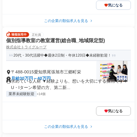
気になる
この企業の類似求人を見る
正社員
個別指導教室の教室運営(総合職_地域限定型)
株式会社トライグループ
20代・30代活躍中◆週休2日制・年休120日◆未経験歓迎！
〒488-0015愛知県尾張旭市三郷町栄
月給30万円～40万円
求めている人材 ▼経験よりも、想いを大切にする採用です▼
U・Iターン希望の方、第二新...
業界未経験歓迎
+14個
気になる
この企業の類似求人を見る