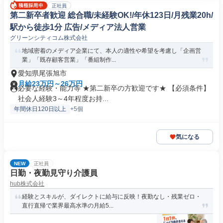
正社員
第二新卒者歓迎 総合職/未経験OK!/年休123日/月残業20h/
駅から徒歩1分 広告/メディア法人営業
グリーンシティコム株式会社
地域密着のメディア企業にて、本人の適性や希望を考慮し「企画営
業」「既存顧客営業」「番組制作...
愛知県尾張旭市
月給23万円～26万円
必要な経験・能力等 ★第二新卒の方歓迎です★ 【必須条件】
社会人経験3～4年程度お持...
年間休日120日以上
+5個
気になる
NEW
正社員
日勤・夜勤見守り介護員
hub株式会社
経験とスキルが、ダイレクトに給与に反映！夜勤なし・残業ゼロ・
直行直帰で業界最高水準の月給5...