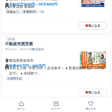
月給26万3000円～36万4000円
必要資格 看護師
制服あり
車通勤OK
+7個
気になる
正社員
不動産売買営業
アーバン・スペース株式会社
愛知県尾張旭市
年俸400万円～600万円
求める人材: 学歴不問 ＜必須条件＞ ● 普通自動車免許（AT限
定可） ● 未経験で...
交通費支給
気になる
正社員
ホーム
オファー
気になる
精肉部門スタッフ