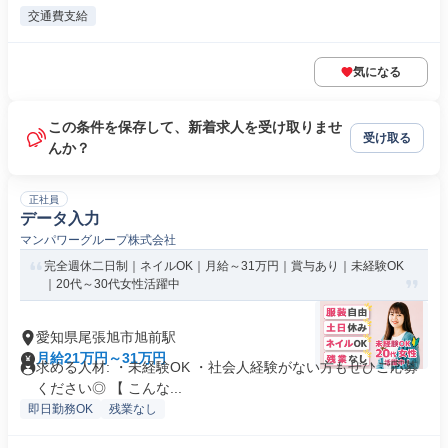
交通費支給
気になる
この条件を保存して、新着求人を受け取りませ
受け取る
んか？
正社員
データ入力
マンパワーグループ株式会社
完全週休二日制｜ネイルOK｜月給～31万円｜賞与あり｜未経験OK
｜20代～30代女性活躍中
愛知県尾張旭市旭前駅
月給21万円～31万円
求める人材: ・未経験OK ・社会人経験がない方もぜひご応募
ください◎ 【 こんな...
即日勤務OK
残業なし