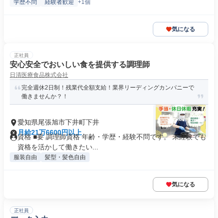
学歴不問
経験者歓迎
+1個
気になる
正社員
安心安全でおいしい食を提供する調理師
日清医療食品株式会社
完全週休2日制！残業代全額支給！業界リーディングカンパニーで
働きませんか？！
愛知県尾張旭市下井町下井
月給21万6600円以上
資格 ■要 調理師資格 年齢・学歴・経験不問です。 未経験でも
資格を活かして働きたい...
服装自由
髪型・髪色自由
気になる
正社員