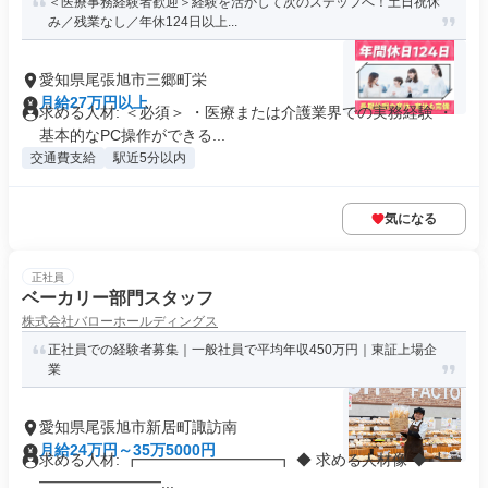
＜医療事務経験者歓迎＞経験を活かして次のステップへ！土日祝休
み／残業なし／年休124日以上...
愛知県尾張旭市三郷町栄
月給27万円以上
求める人材: ＜必須＞ ・医療または介護業界での実務経験 ・
基本的なPC操作ができる...
交通費支給
駅近5分以内
気になる
正社員
ベーカリー部門スタッフ
株式会社バローホールディングス
正社員での経験者募集｜一般社員で平均年収450万円｜東証上場企
業
愛知県尾張旭市新居町諏訪南
月給24万円～35万5000円
求める人材: ┏━━━━━━━━━┓ ◆ 求める人材像 ◆ ┗━
━━━━━━━━...