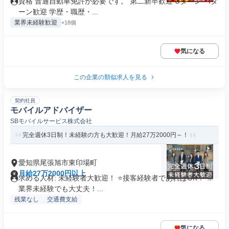
資格 普通自動車免許が必要です。 第二新卒歓迎 Uターン・Iタ
ーン歓迎 学歴・職歴・...
業界未経験歓迎
+18個
気になる
この企業の類似求人を見る
契約社員
モバイルアドバイザー
SBモバイルサービス株式会社
完全週休3日制！未経験の方も大歓迎！月給27万2000円～！
愛知県尾張旭市東印場町
月給27万2000円以上
求める人材: 未経験者大歓迎！ ⭐接客経験者であればOK！ ※
業界未経験でも大丈夫！...
残業なし
交通費支給
気になる