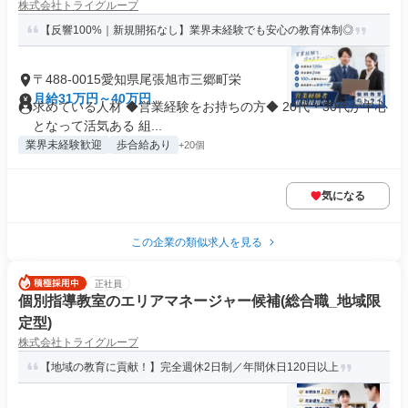
株式会社トライグループ
【反響100%｜新規開拓なし】業界未経験でも安心の教育体制◎
〒488-0015愛知県尾張旭市三郷町栄
月給31万円～40万円
求めている人材 ◆営業経験をお持ちの方◆ 20代・30代が中心
となって活気ある 組...
業界未経験歓迎
歩合給あり
+20個
気になる
この企業の類似求人を見る
正社員
個別指導教室のエリアマネージャー候補(総合職_地域限
定型)
株式会社トライグループ
【地域の教育に貢献！】完全週休2日制／年間休日120日以上