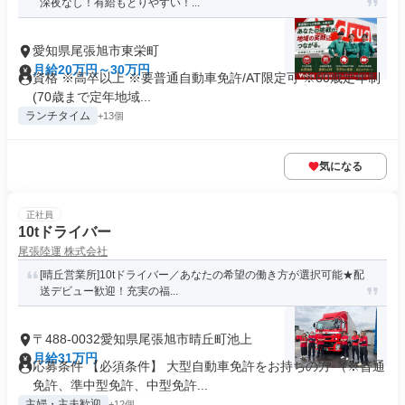
深夜なし！有給もとりやすい！...
愛知県尾張旭市東栄町
月給20万円～30万円
資格 ※高卒以上 ※要普通自動車免許/AT限定可 ※60歳定年制
(70歳まで定年地域...
ランチタイム
+13個
気になる
正社員
10tドライバー
尾張陸運 株式会社
[晴丘営業所]10tドライバー／あなたの希望の働き方が選択可能★配
送デビュー歓迎！充実の福...
〒488-0032愛知県尾張旭市晴丘町池上
月給31万円
応募条件 【必須条件】 大型自動車免許をお持ちの方 （※普通
免許、準中型免許、中型免許...
主婦・主夫歓迎
+12個