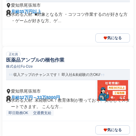
愛知県尾張旭市
月給35万円以上
求める人材: ■対象となる方 ・コツコツ作業するのが好きな方
・ゲームが好きな方、ゲ...
気になる
正社員
医薬品アンプルの梱包作業
株式会社Fu-Dze
収入アップのチャンスです！ 即入社&未経験の方OK//
愛知県尾張旭市
月給32万円～33万8000円
求める人材: 未経験OK！教育体制が整っており、安心してスタ
ートできます。 こんな方...
即日勤務OK
交通費支給
気になる