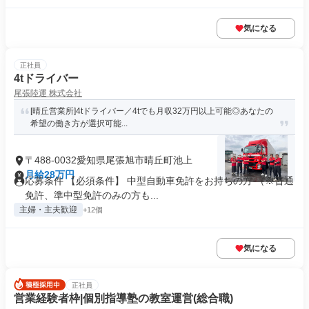
気になる
正社員
4tドライバー
尾張陸運 株式会社
[晴丘営業所]4tドライバー／4tでも月収32万円以上可能◎あなたの
希望の働き方が選択可能...
〒488-0032愛知県尾張旭市晴丘町池上
月給28万円
応募条件 【必須条件】 中型自動車免許をお持ちの方 （※普通
免許、準中型免許のみの方も...
主婦・主夫歓迎
+12個
気になる
正社員
営業経験者枠|個別指導塾の教室運営(総合職)