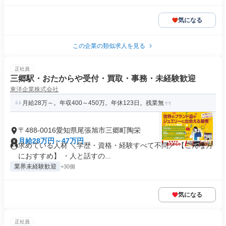
気になる
この企業の類似求人を見る
正社員
三郷駅・おたからや受付・買取・事務・未経験歓迎
東洋企業株式会社
月給28万～。年収400～450万。年休123日。残業無
〒488-0016愛知県尾張旭市三郷町陶栄
月給28万円～47万円
求めている人材 ＼学歴・資格・経験すべて不問／ 【こんな方
におすすめ】 ・人と話すの...
業界未経験歓迎
+30個
気になる
正社員