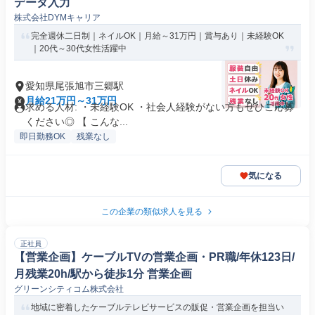
データ入力
株式会社DYMキャリア
完全週休二日制｜ネイルOK｜月給～31万円｜賞与あり｜未経験OK
｜20代～30代女性活躍中
愛知県尾張旭市三郷駅
月給21万円～31万円
求める人材: ・未経験OK ・社会人経験がない方もぜひご応募
ください◎ 【 こんな...
即日勤務OK
残業なし
気になる
この企業の類似求人を見る
正社員
【営業企画】ケーブルTVの営業企画・PR職/年休123日/
月残業20h/駅から徒歩1分 営業企画
グリーンシティコム株式会社
地域に密着したケーブルテレビサービスの販促・営業企画を担当い