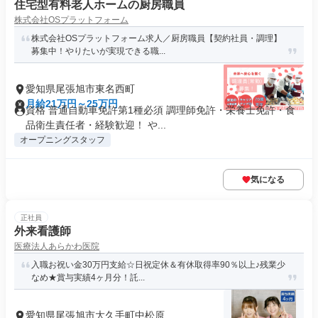
住宅型有料老人ホームの厨房職員
株式会社OSプラットフォーム
株式会社OSプラットフォーム求人／厨房職員【契約社員・調理】
募集中！やりたいが実現できる職...
愛知県尾張旭市東名西町
月給21万円～25万円
資格 普通自動車免許第1種必須 調理師免許・栄養士免許・食
品衛生責任者・経験歓迎！ や...
オープニングスタッフ
気になる
正社員
外来看護師
医療法人あらかわ医院
入職お祝い金30万円支給☆日祝定休＆有休取得率90％以上♪残業少
なめ★賞与実績4ヶ月分！託...
愛知県尾張旭市大久手町中松原