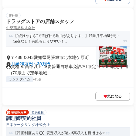
正社員
ドラッグストアの店舗スタッフ
中部薬品株式会社
【“続けやすさ”で選ばれる理由があります。】残業月平均8時間・
深夜なし！有給もとりやすい！...
〒488-0043愛知県尾張旭市北本地ケ原町
月給20万円～30万円
資格 ※高卒以上 ※要普通自動車免許/AT限定可 ※60歳定年制
(70歳まで定年地域...
ランチタイム
+13個
気になる
契約社員
調理師/契約社員
日本ケータリング株式会社
【評価制度あり⭕️】安定収入が魅力❗️高収入も目指せる✨