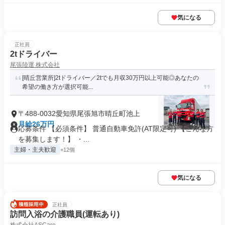
気になる
正社員
2tドライバー
尾張陸運 株式会社
[晴丘営業所]2tドライバー／2tでも月収30万円以上可能◎あなたの
希望の働き方が選択可能...
〒488-0032愛知県尾張旭市晴丘町池上
月給26万円
応募条件 【必須条件】 普通自動車免許(AT限定可) 【こんな方
を募集します！】 ・...
主婦・主夫歓迎
+12個
気になる
正社員
訪問入浴の介護職員(運転あり)