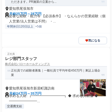
ただきます。PR施策の立案から...
愛知県尾張旭市
月給25万円～28万円
必要な経験・能力等 【必須条件】 ・なんらかの営業経験（個
人営業/法人営業は不問） ・...
年間休日120日以上
+5個
気になる
正社員
レジ部門スタッフ
株式会社バローホールディングス
正社員での経験者募集｜一般社員で平均年収450万円｜東証上場企
業
愛知県尾張旭市新居町諏訪南
月給24万円～35万円
求める人材: ┏━━━━━━━━━┓ ◆ 求める人材像 ◆ ┗━
━━━━━━━━...
交通費支給