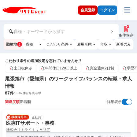
会員登録
ログイン
職種・キーワードから探す
条件保存
勤務地
職種
こだわり条件
雇用形態
年収
新着のみ
1
こだわり条件の追加設定を忘れていませんか？
土日祝休み
年間休日120日以上
完全週休2日制
学歴
尾張旭市（愛知県）のワークライフバランスの転職・求人
情報
87
件
1
〜
87
件目を表示中
関連度順
新着順
詳細表示
正社員
医療ITサポート・事務
株式会社トライトキャリア