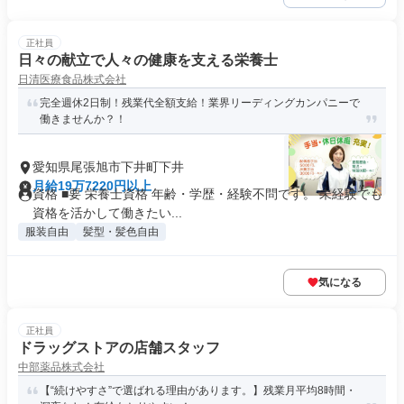
正社員
日々の献立で人々の健康を支える栄養士
日清医療食品株式会社
完全週休2日制！残業代全額支給！業界リーディングカンパニーで
働きませんか？！
愛知県尾張旭市下井町下井
月給19万7220円以上
資格 ■要 栄養士資格 年齢・学歴・経験不問です。 未経験でも
資格を活かして働きたい...
服装自由
髪型・髪色自由
気になる
正社員
ドラッグストアの店舗スタッフ
中部薬品株式会社
【“続けやすさ”で選ばれる理由があります。】残業月平均8時間・