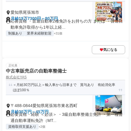
愛知県尾張旭市
月給19万7300円～80万円
応募資格 ・普通自動車2種免許をお持ちの方 または ・普通自
動車免許取得から1年以上経...
制服あり
業界未経験歓迎
+31個
気になる
正社員
中古車販売店の自動車整備士
株式会社YAS
＜月給30万円以上＞輸入車から旧車まで 賞与あり 有給消化率
ほぼ100％
〒488-0844愛知県尾張旭市東名西町
月給30万円～45万円
必要資格・経験 ＜必須＞ ・3級自動車整備士免許 ・第一種普
通自動車運転免許（MT...
資格取得支援あり
+2個