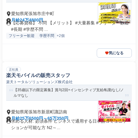
愛知県尾張旭市庄中町
月給24万4800円
【応募資格】 不問 【メリット】 #大量募集 #フリーター歓迎
#長期 #学歴不問 ...
フリーター歓迎
学歴不問
+2個
気になる
正社員
楽天モバイルの販売スタッフ
楽天トータルソリューションズ株式会社
【35歳以下の限定募集】賞与2回+インセンティブ支給/転勤なし/ノ
ルマなし
愛知県尾張旭市新居町諏訪南
月給25万6500円～65万350円
求める人材: 必須条件 ビジネスで通用する日本語コミュニケー
ションが可能な方 N2～...