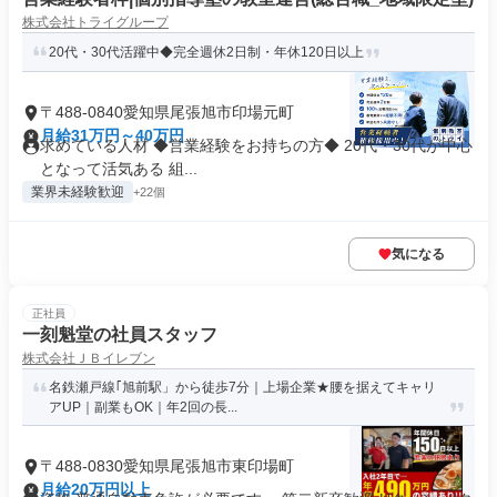
株式会社トライグループ
20代・30代活躍中◆完全週休2日制・年休120日以上
〒488-0840愛知県尾張旭市印場元町
月給31万円～40万円
求めている人材 ◆営業経験をお持ちの方◆ 20代・30代が中心
となって活気ある 組...
業界未経験歓迎
+22個
気になる
正社員
一刻魁堂の社員スタッフ
株式会社ＪＢイレブン
名鉄瀬戸線｢旭前駅」から徒歩7分｜上場企業★腰を据えてキャリ
アUP｜副業もOK｜年2回の長...
〒488-0830愛知県尾張旭市東印場町
月給20万円以上