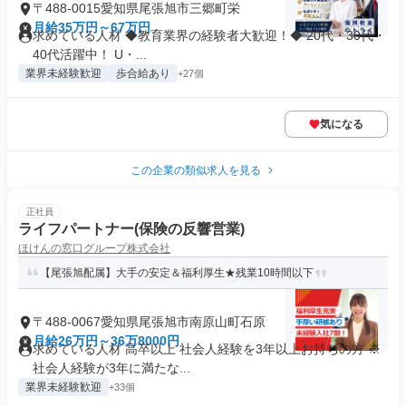
〒488-0015愛知県尾張旭市三郷町栄
月給35万円～67万円
求めている人材 ◆教育業界の経験者大歓迎！◆ 20代・30代・
40代活躍中！ U・...
業界未経験歓迎
歩合給あり
+27個
気になる
この企業の類似求人を見る
正社員
ライフパートナー(保険の反響営業)
ほけんの窓口グループ株式会社
【尾張旭配属】大手の安定＆福利厚生★残業10時間以下
〒488-0067愛知県尾張旭市南原山町石原
月給26万円～36万8000円
求めている人材 高卒以上 社会人経験を3年以上お持ちの方 ※
社会人経験が3年に満たな...
業界未経験歓迎
+33個