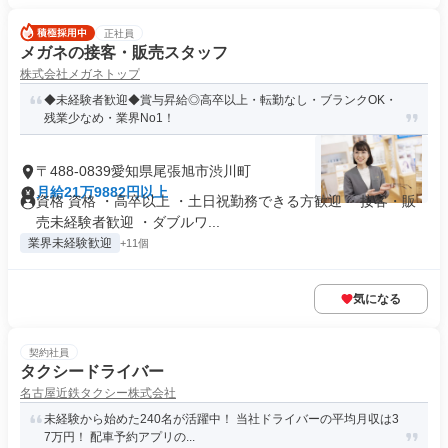
正社員
メガネの接客・販売スタッフ
株式会社メガネトップ
◆未経験者歓迎◆賞与昇給◎高卒以上・転勤なし・ブランクOK・
残業少なめ・業界No1！
〒488-0839愛知県尾張旭市渋川町
月給21万9882円以上
資格 資格 ・高卒以上 ・土日祝勤務できる方歓迎 ・接客・販
売未経験者歓迎 ・ダブルワ...
業界未経験歓迎
+11個
気になる
契約社員
タクシードライバー
名古屋近鉄タクシー株式会社
未経験から始めた240名が活躍中！ 当社ドライバーの平均月収は3
7万円！ 配車予約アプリの...