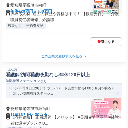
愛知県尾張旭市向町
年俸420万円～700万円
求める人材: 過去の職歴や資格は不問！ 【歓迎要件】 ・介護
職員初任者研修、介護職...
残業なし
交通費支給
気になる
この企業の類似求人を見る
正社員
看護師/訪問看護/夜勤なし/年休120日以上
訪問看護ステーションとも
《⭐年間休日120日⭐》プライベート充実✨賞与4.00ヶ月分✨明るく
楽しい訪問看護ステーシ...
愛知県尾張旭市狩宿町
月給26万円～30万円
【応募資格】 正看護師 【メリット】 #長期 #学歴不問 #経験
者歓迎 #ブランクO...