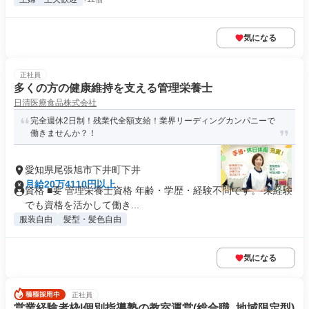
気になる
正社員
多くの方の健康維持を支える管理栄養士
日清医療食品株式会社
完全週休2日制！残業代全額支給！業界リーディングカンパニーで
働きませんか？！
愛知県尾張旭市下井町下井
月給20万4110円以上
資格 ■要 管理栄養士資格 年齢・学歴・経験不問です。 未経験
でも資格を活かして働き...
服装自由
髪型・髪色自由
気になる
正社員
営業経験者枠|個別指導塾の教室運営(総合職_地域限定型)