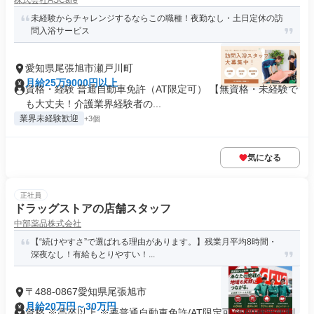
株式会社ASCare
未経験からチャレンジするならこの職種！夜勤なし・土日定休の訪
問入浴サービス
愛知県尾張旭市瀬戸川町
月給25万9000円以上
資格・経験 普通自動車免許（AT限定可） 【無資格・未経験で
も大丈夫！介護業界経験者の...
業界未経験歓迎
+3個
気になる
正社員
ドラッグストアの店舗スタッフ
中部薬品株式会社
【“続けやすさ”で選ばれる理由があります。】残業月平均8時間・
深夜なし！有給もとりやすい！...
〒488-0867愛知県尾張旭市
月給20万円～30万円
資格 ※高卒以上 ※要普通自動車免許/AT限定可 ※60歳定年制