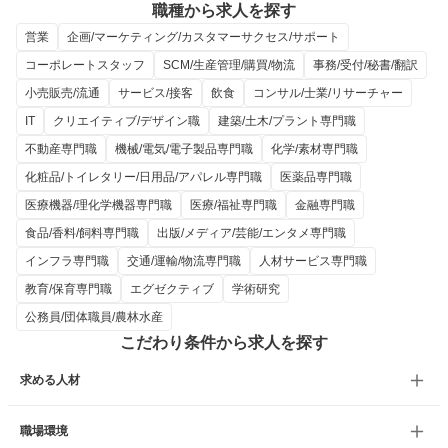
職種から求人を探す
営業
企画/マーケティング/カスタマーサクセス/サポート
コーポレートスタッフ
SCM/生産管理/購買/物流
事務/受付/秘書/翻訳
小売販売/流通
サービス/接客
飲食
コンサル/士業/リサーチャー
IT
クリエイティブ/デザイン職
建築/土木/プラント専門職
不動産専門職
機械/電気/電子製品専門職
化学/素材専門職
化粧品/トイレタリー/日用品/アパレル専門職
医薬品専門職
医療機器/理化学機器専門職
医療/福祉専門職
金融専門職
食品/香料/飼料専門職
出版/メディア/芸能/エンタメ専門職
インフラ専門職
交通/運輸/物流専門職
人材サービス専門職
教育/保育専門職
エグゼクティブ
学術研究
公務員/団体職員/農林水産
こだわり条件から求人を探す
求める人材
職場環境