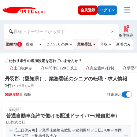
会員登録
ログイン
職種・キーワードから探す
条件保存
勤務地
職種
こだわり条件
業務委託
年収
新着のみ
1
こだわり条件の追加設定を忘れていませんか？
土日祝休み
年間休日120日以上
完全週休2日制
学歴
丹羽郡（愛知県）、業務委託のシニアの転職・求人情報
1
件
1
〜
1
件目を表示中
関連度順
新着順
詳細表示
業務委託
普通自動車免許で働ける配送ドライバー(軽自動車)
LB株式会社
【土日休み可】✅業界未経験者歓迎 ✅寮利用可 ✅日払いOK ✅車両
リース可！✅配送件数少な...