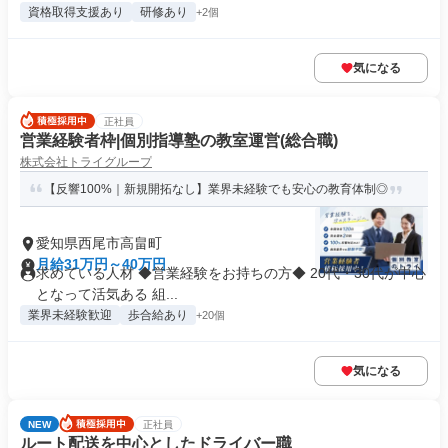
資格取得支援あり
研修あり
+2個
気になる
正社員
営業経験者枠|個別指導塾の教室運営(総合職)
株式会社トライグループ
【反響100%｜新規開拓なし】業界未経験でも安心の教育体制◎
愛知県西尾市高畠町
月給31万円～40万円
求めている人材 ◆営業経験をお持ちの方◆ 20代・30代が中心
となって活気ある 組...
業界未経験歓迎
歩合給あり
+20個
気になる
NEW
正社員
ルート配送を中心としたドライバー職