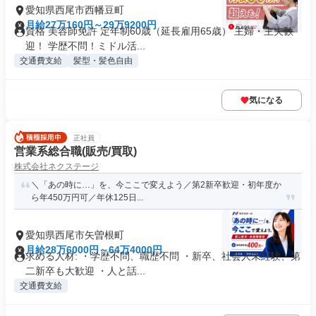
愛知県西尾市西幡豆町
月給27万160円～29万9200円
資格 美容師免許 定年制60歳（延長雇用65歳） 主婦・主夫歓
迎！ 学歴不問！ミドル活...
交通費支給
髪型・髪色自由
気になる
正社員
営業系総合職(販売/買取)
株式会社ネクステージ
＼「あの時に…」を、今ここで変えよう／第2新卒歓迎・初年度か
ら年450万円可／年休125日...
愛知県西尾市矢曽根町
月給28万6000円～64万4000円
求める人材: ・学歴不問、職歴不問 ・新卒、社会人未経験、第
二新卒も大歓迎 ・人と話...
交通費支給