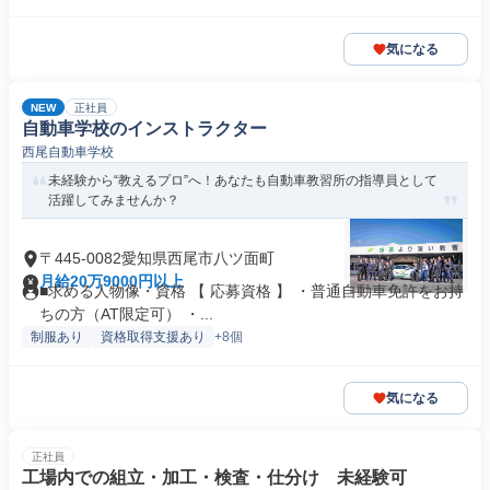
気になる
NEW
正社員
自動車学校のインストラクター
西尾自動車学校
未経験から“教えるプロ”へ！あなたも自動車教習所の指導員として
活躍してみませんか？
〒445-0082愛知県西尾市八ツ面町
月給20万9000円以上
■求める人物像・資格 【 応募資格 】 ・普通自動車免許をお持
ちの方（AT限定可） ・...
制服あり
資格取得支援あり
+8個
気になる
正社員
工場内での組立・加工・検査・仕分け 未経験可