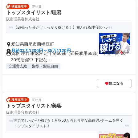
正社員
トップスタイリスト/理容
阪南理美容株式会社
【頑張った分だけしっかり稼げる！】報われる理容師へ♪
愛知県西尾市西幡豆町
月給32万1200円～35万1120円
資格 理容師免許 定年制60歳（延長雇用65歳） 学歴不問 20・
30代活躍中 下記な...
交通費支給
髪型・髪色自由
気になる
正社員
トップスタイリスト/美容
阪南理美容株式会社
実力でしっかり稼げる！月収50万円も可能な高待遇♪チームを導く
トップスタイリスト！