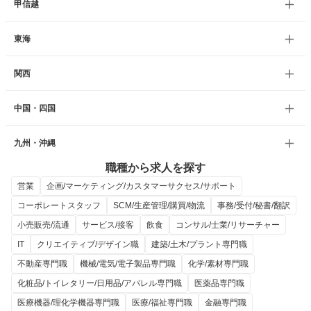
甲信越
東海
関西
中国・四国
九州・沖縄
職種から求人を探す
営業
企画/マーケティング/カスタマーサクセス/サポート
コーポレートスタッフ
SCM/生産管理/購買/物流
事務/受付/秘書/翻訳
小売販売/流通
サービス/接客
飲食
コンサル/士業/リサーチャー
IT
クリエイティブ/デザイン職
建築/土木/プラント専門職
不動産専門職
機械/電気/電子製品専門職
化学/素材専門職
化粧品/トイレタリー/日用品/アパレル専門職
医薬品専門職
医療機器/理化学機器専門職
医療/福祉専門職
金融専門職