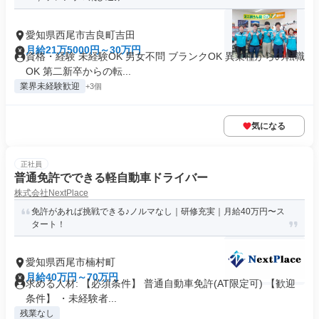
愛知県西尾市吉良町吉田
月給21万5000円～30万円
資格・経験 未経験OK 男女不問 ブランクOK 異業種からの転職
OK 第二新卒からの転...
業界未経験歓迎
+3個
気になる
正社員
普通免許でできる軽自動車ドライバー
株式会社NextPlace
免許があれば挑戦できる♪ノルマなし｜研修充実｜月給40万円〜ス
タート！
愛知県西尾市楠村町
月給40万円～70万円
求める人材: 【必須条件】 普通自動車免許(AT限定可) 【歓迎
条件】 ・未経験者...
残業なし