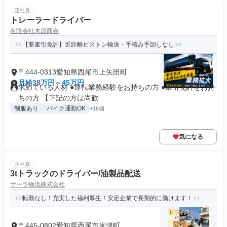
正社員
トレーラードライバー
有限会社木原商会
【要牽引免許】近距離ピストン輸送・手積み手卸しなし
〒444-0313愛知県西尾市上矢田町
月給38万円～45万円
求めている人材 ●運転業務経験をお持ちの方 ●牽引免許をお持
ちの方 【下記の方は尚歓...
制服あり
バイク通勤OK
+16個
気になる
正社員
3tトラックのドライバー/油製品配送
サーラ物流株式会社
転勤なし！充実した福利厚生！安定企業で長期的に働けます！
〒445-0802愛知県西尾市米津町