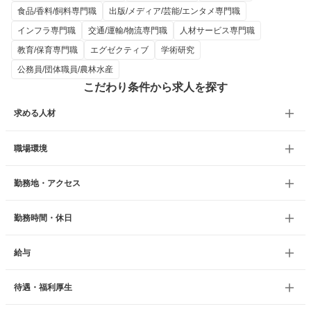
食品/香料/飼料専門職
出版/メディア/芸能/エンタメ専門職
インフラ専門職
交通/運輸/物流専門職
人材サービス専門職
教育/保育専門職
エグゼクティブ
学術研究
公務員/団体職員/農林水産
こだわり条件から求人を探す
求める人材
職場環境
勤務地・アクセス
勤務時間・休日
給与
待遇・福利厚生