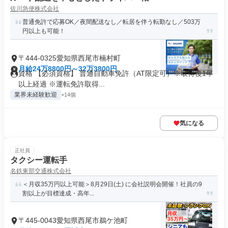
佐川急便株式会社
普通免許で応募OK／夜間配送なし／転居を伴う転勤なし／503万
円以上も可能！
〒444-0325愛知県西尾市楠村町
月給24万8800円～32万3800円
資格 【必須資格】 普通自動車免許（AT限定可）※取得後1年
以上経過 ※運転免許取得...
業界未経験歓迎
+14個
気になる
正社員
タクシー運転手
名鉄東部交通株式会社
＜月収35万円以上可能＞8月29日(土) に会社説明会開催！社員の9
割以上が目標達成・高年...
〒445-0043愛知県西尾市鵜ケ池町