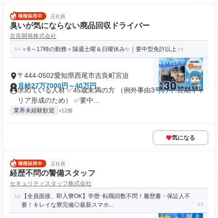
正社員
臭いが気にならない廃品回収ドライバー
吉良開発株式会社
＜6～17時の勤務＞隔週土曜＆日曜休み✨｜要中型免許以上
〒444-0502愛知県西尾市吉良町宮迫
月給27万7000円～40万円
求めている人材 ✅45歳未満の方 （例外事由3号のイ:長期キャ
リア形成のため） ✅要中...
業界未経験歓迎
+12個
気になる
正社員
経歴不問の警備スタッフ
セキュリティスタッフ株式会社
【全員面接、即入寮OK】学歴･転職回数不問！履歴書・保証人不
要！キレイな寮完備◎最新スマホ...