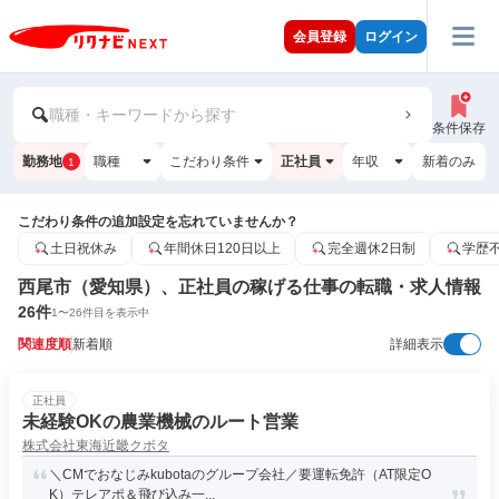
会員登録
ログイン
職種・キーワードから探す
条件保存
勤務地
職種
こだわり条件
正社員
年収
新着のみ
1
こだわり条件の追加設定を忘れていませんか？
土日祝休み
年間休日120日以上
完全週休2日制
学歴
西尾市（愛知県）、正社員の稼げる仕事の転職・求人情報
26
件
1
〜
26
件目を表示中
関連度順
新着順
詳細表示
正社員
未経験OKの農業機械のルート営業
株式会社東海近畿クボタ
＼CMでおなじみkubotaのグループ会社／要運転免許（AT限定O
K）テレアポ＆飛び込み一...