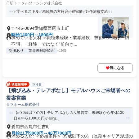
日研トータルソーシング株式会社
✅学べるスキル✅未経験の方歓迎✅寮完備✅赴任旅費支給
〒445-0894愛知県西尾市上町
時給1400円～1800円
求めている人材 ✅職種未経験・業界経験、技術の知識は一切
不問！「経験」ではなく“前向き...
制服あり
業界未経験歓迎
+19個
気になる
正社員
【飛び込み・テレアポなし】モデルハウスご来場者への
提案営業
タマホーム株式会社
【✅39歳以下の方】テレアポなしの反響営業！未経験から年休130
日＆年収1000万円が目指...
愛知県西尾市住吉町
月給21万9000円～46万7000円
求める人材: ＜必須条件＞ 39歳以下の方（長期キャリア形成の