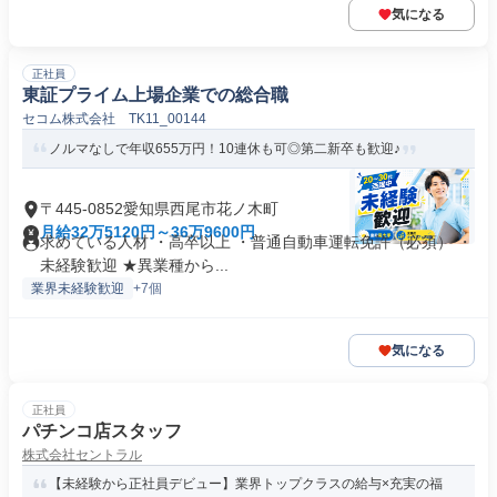
気になる
正社員
東証プライム上場企業での総合職
セコム株式会社 TK11_00144
ノルマなしで年収655万円！10連休も可◎第二新卒も歓迎♪
〒445-0852愛知県西尾市花ノ木町
月給32万5120円～36万9600円
求めている人材 ・高卒以上 ・普通自動車運転免許（必須） ・
未経験歓迎 ★異業種から...
業界未経験歓迎
+7個
気になる
正社員
パチンコ店スタッフ
株式会社セントラル
【未経験から正社員デビュー】業界トップクラスの給与×充実の福