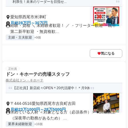
利厚生！未来のリーダーを目指せ...
愛知県西尾市米津町
月給28万円～30万円
経験・資格 ＼ 未経験者歓迎！ ／ ・フリーター歓迎 ・既卒・
第二新卒歓迎 ・無資格歓...
主婦・主夫歓迎
+9個
気になる
正社員
ドン・キホーテの売場スタッフ
株式会社ドン・キホーテ
【正社員】新店続々OPEN＊20代活躍中！＊月9休
〒444-0516愛知県西尾市吉良町吉田
月給23万1000円～28万5000円
求めている人材 ＜対象となる方（必須条件）＞ ■18歳以上
（深夜帯の勤務があるため） ...
業界未経験歓迎
+16個