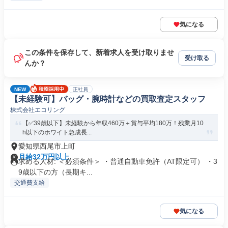
気になる
この条件を保存して、新着求人を受け取りませ
受け取る
んか？
NEW
正社員
【未経験可】バッグ・腕時計などの買取査定スタッフ
株式会社エコリング
【✅39歳以下】未経験から年収460万＋賞与平均180万！残業月10
h以下のホワイト急成長...
愛知県西尾市上町
月給32万円以上
求める人材: ＜必須条件＞ ・普通自動車免許（AT限定可） ・3
9歳以下の方（長期キ...
交通費支給
気になる