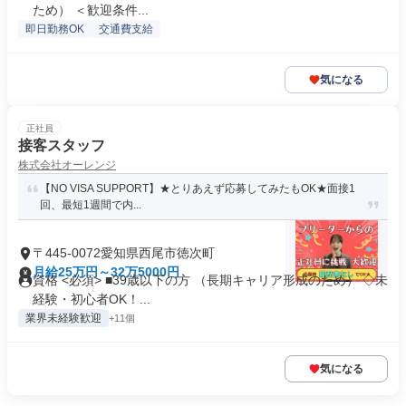
ため） ＜歓迎条件...
即日勤務OK
交通費支給
気になる
正社員
接客スタッフ
株式会社オーレンジ
【NO VISA SUPPORT】★とりあえず応募してみたもOK★面接1
回、最短1週間で内...
〒445-0072愛知県西尾市徳次町
月給25万円～32万5000円
資格 <必須> ■39歳以下の方 （長期キャリア形成のため） ◇未
経験・初心者OK！...
業界未経験歓迎
+11個
気になる