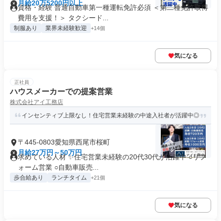
月給20万5200円以上
資格・経験 普通自動車第一種運転免許必須 ＜第二種免許取得
費用を支援！＞ タクシード...
制服あり
業界未経験歓迎
+14個
気になる
正社員
ハウスメーカーでの提案営業
株式会社アイ工務店
インセンティブ上限なし！住宅営業未経験の中途入社者が活躍中◎
〒445-0803愛知県西尾市桜町
月給27万円～50万円
求めている人材 ✨住宅営業未経験の20代30代が活躍中 ○リフ
ォーム営業 ○自動車販売...
歩合給あり
ランチタイム
+21個
気になる