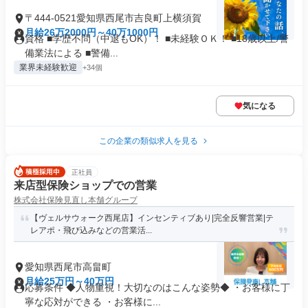
〒444-0521愛知県西尾市吉良町上横須賀
月給26万2000円～40万1000円
資格 ■学歴不問（中退もOK）！ ■未経験ＯＫ！ ■18歳以上/警
備業法による ■警備...
業界未経験歓迎
+34個
気になる
この企業の類似求人を見る
正社員
来店型保険ショップでの営業
株式会社保険見直し本舗グループ
【ヴェルサウォーク西尾店】インセンティブあり|完全反響営業|テ
レアポ・飛び込みなどの営業活...
愛知県西尾市高畠町
月給25万円～40万円
応募条件 ◆人物重視！大切なのはこんな姿勢◆ ・お客様に丁
寧な応対ができる ・お客様に...