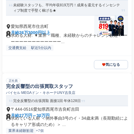
未経験スタッフも、平均年収819万円！成果を還元するインセンテ
ィブ制度で手堅く稼げる★
愛知県西尾市住吉町
月給26万3000円以上
求める人材: ▼業界・職種、未経験からのチャレンジ歓迎！ ー
ーーーーーーーーーーーー...
交通費支給
駅近5分以内
気になる
正社員
完全反響型の出張買取スタッフ
バイセル MEGAドン・キホーテUNY吉良店
完全反響型の出張買取 面接1回 年休128日
〒444-0516愛知県西尾市吉良町吉田
月給27万円～30万円
求めている人材 ＜例外事由3号のイ・34歳未満（長期勤続によ
るキャリア形成のため）＞ ...
業界未経験歓迎
+7個