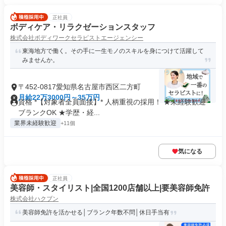
正社員
ボディケア・リラクゼーションスタッフ
株式会社ボディワークセラピストエージェンシー
東海地方で働く。その手に一生モノのスキルを身につけて活躍して
みませんか。
〒452-0817愛知県名古屋市西区二方町
月給22万3000円～35万円
資格 *【対象者全員面接】* 人柄重視の採用！ ★未経験歓迎・
ブランクOK ★学歴・経...
業界未経験歓迎
+11個
気になる
正社員
美容師・スタイリスト|全国1200店舗以上|要美容師免許
株式会社ハクブン
美容師免許を活かせる│ブランク年数不問│休日手当有