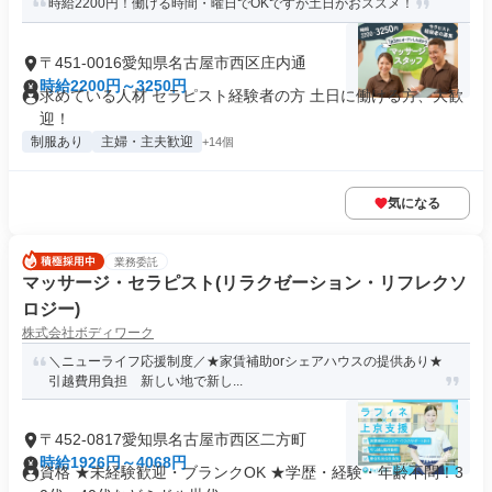
時給2200円！働ける時間・曜日でOKですが土日がおススメ！
〒451-0016愛知県名古屋市西区庄内通
時給2200円～3250円
求めている人材 セラピスト経験者の方 土日に働ける方、大歓
迎！
制服あり
主婦・主夫歓迎
+14個
気になる
業務委託
マッサージ・セラピスト(リラクゼーション・リフレクソ
ロジー)
株式会社ボディワーク
＼ニューライフ応援制度／★家賃補助orシェアハウスの提供あり★
引越費用負担 新しい地で新し...
〒452-0817愛知県名古屋市西区二方町
時給1926円～4068円
資格 ★未経験歓迎・ブランクOK ★学歴・経験・年齢不問！3