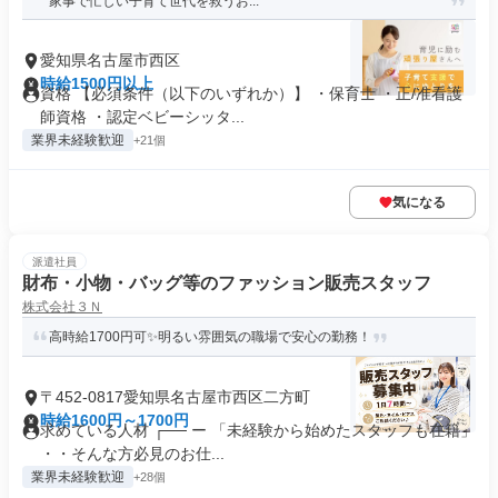
家事で忙しい子育て世代を救うお...
愛知県名古屋市西区
時給1500円以上
資格 【必須条件（以下のいずれか）】 ・保育士 ・正/准看護
師資格 ・認定ベビーシッタ...
業界未経験歓迎
+21個
気になる
派遣社員
財布・小物・バッグ等のファッション販売スタッフ
株式会社３Ｎ
高時給1700円可✨明るい雰囲気の職場で安心の勤務！
〒452-0817愛知県名古屋市西区二方町
時給1600円～1700円
求めている人材 ┌── ー 「未経験から始めたスタッフも在籍」
・・そんな方必見のお仕...
業界未経験歓迎
+28個