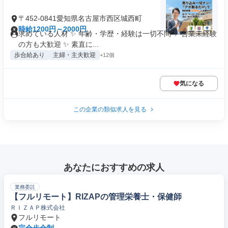
〒452-0841愛知県名古屋市西区城西町
時給1200円～2000円
求めている人材 ✨ 年齢・学歴・経験は一切不問 ✨ 営業未経験
の方も大歓迎 ✨ 素直に...
歩合給あり
主婦・主夫歓迎
+12個
気になる
この企業の類似求人を見る
あなたにおすすめの求人
業務委託
【フルリモート】RIZAPの管理栄養士・保健師
ＲＩＺＡＰ株式会社
フルリモート