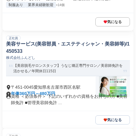
制服あり
業界未経験歓迎
+14個
気になる
正社員
美容サービス(美容部員・エステティシャン・美容師等)/1
450533
株式会社ふんどし
【美容脱毛サロンスタッフ】うなじ矯正専門サロン／美容師免許を
活かせる／年間休日115日
〒451-0045愛知県名古屋市西区名駅
年俸360万円～480万円
資格 ＜必須条件＞ 下記のいずれかの資格をお持ちの方 ■美容
師免許 ■管理美容師免許 ...
気になる