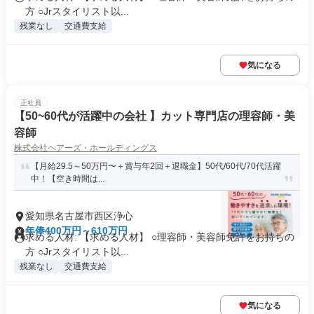
方 ○Jrスタイリスト以...
残業なし
交通費支給
気になる
正社員
【50~60代が活躍中の会社 】カット専門店の理容師・美
容師
株式会社ヘアーズ・ホールディングス
【月給29.5～50万円〜＋賞与年2回＋退職金】50代/60代/70代活躍
中！【空き時間は...
愛知県名古屋市西区浄心
年俸400万円～610万円
求める人材: 【求める人材】 ○理容師・美容師免許をお持ちの
方 ○Jrスタイリスト以...
残業なし
交通費支給
気になる