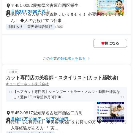
〒451-0052愛知県名古屋市西区栄生
月給23万2500円以上
求めている人材 必要資格：いりません！ 必要経験：いりませ
ん！ ◆人のお役に立つ仕事...
制服あり
業界未経験歓迎
+20個
気になる
この企業の類似求人を見る
正社員
カット専門店の美容師・スタイリスト(カット経験者)
キュービーネット株式会社
【ヘアカット専門店】シャンプー・カラー・ノルマ・時間外練習な
し！週休2日⇒希望休月3日OK...
〒452-0817愛知県名古屋市西区二方町
月給27万1000円～52万5000円
資格 【応募資格】 ◆美容師免許をお持ちの方 ◆ヘアカットの
入客経験がある方 ┗ 実...