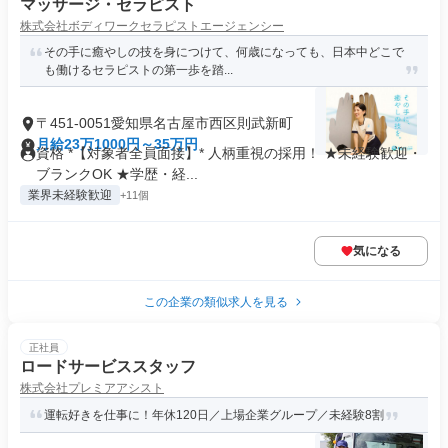
マッサージ・セラピスト
株式会社ボディワークセラピストエージェンシー
その手に癒やしの技を身につけて、何歳になっても、日本中どこで
も働けるセラピストの第一歩を踏...
〒451-0051愛知県名古屋市西区則武新町
月給23万1000円～35万円
資格 *【対象者全員面接】* 人柄重視の採用！ ★未経験歓迎・
ブランクOK ★学歴・経...
業界未経験歓迎
+11個
気になる
この企業の類似求人を見る
正社員
ロードサービススタッフ
株式会社プレミアアシスト
運転好きを仕事に！年休120日／上場企業グループ／未経験8割