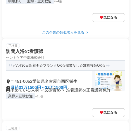
制服あり
主婦・主夫歓迎
+24個
気になる
この企業の類似求人を見る
正社員
訪問入浴の看護師
セントケア中部株式会社
✅7月30日新着🌟☆ブランクOK☆残業なし☆准看護師OK☆
〒451-0052愛知県名古屋市西区栄生
月給31万1500円～33万1500円
求めている人材 ＜必須資格＞ 准看護師or正看護師免許
業界未経験歓迎
+15個
気になる
正社員