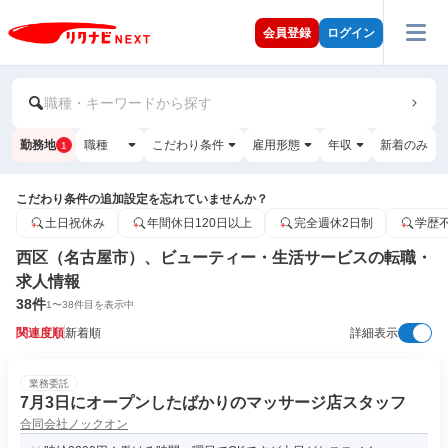
会員登録
ログイン
職種・キーワードから探す
勤務地
職種
こだわり条件
雇用形態
年収
新着のみ
1
こだわり条件の追加設定を忘れていませんか？
土日祝休み
年間休日120日以上
完全週休2日制
学歴
西区（名古屋市）、ビューティー・生活サービスの転職・
求人情報
38
件
1
〜
38
件目を表示中
関連度順
新着順
詳細表示
業務委託
7月3日にオープンしたばかりのマッサージ店スタッフ
合同会社ノックオン