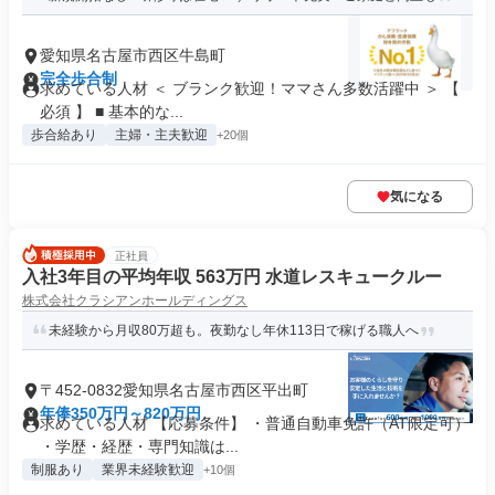
愛知県名古屋市西区牛島町
完全歩合制
求めている人材 ＜ ブランク歓迎！ママさん多数活躍中 ＞ 【
必須 】 ■ 基本的な...
歩合給あり
主婦・主夫歓迎
+20個
気になる
正社員
入社3年目の平均年収 563万円 水道レスキュークルー
株式会社クラシアンホールディングス
未経験から月収80万超も。夜勤なし年休113日で稼げる職人へ
〒452-0832愛知県名古屋市西区平出町
年俸350万円～820万円
求めている人材 【応募条件】 ・普通自動車免許（AT限定可）
・学歴・経歴・専門知識は...
制服あり
業界未経験歓迎
+10個