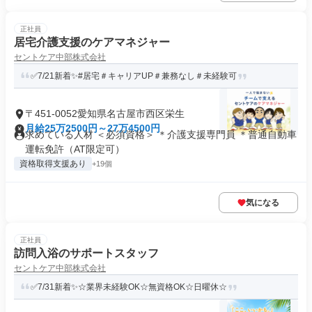
正社員
居宅介護支援のケアマネジャー
セントケア中部株式会社
✅7/21新着✨#居宅＃キャリアUP＃兼務なし＃未経験可
〒451-0052愛知県名古屋市西区栄生
月給25万2500円～27万4500円
求めている人材 ＜必須資格＞ ＊介護⽀援専門員 ＊普通⾃動⾞
運転免許（AT限定可）
資格取得支援あり
+19個
気になる
正社員
訪問入浴のサポートスタッフ
セントケア中部株式会社
✅7/31新着✨☆業界未経験OK☆無資格OK☆日曜休☆