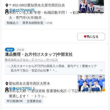
〒452-0802愛知県名古屋市西区比良
月給25万5000円
求めている人材 学歴・転職回数不問！ ＜歓迎＞ 中卒/高卒/短
大・専門卒/大卒/既卒 ...
制服あり
業界未経験歓迎
+25個
気になる
NEW
正社員
遺品整理・お片付けスタッフ|中部支社
株式会社エクセル・クリーン・サービス
入社スタートから37万円の高収入☆昇給、賞与アリ！業務エリア
拡大中で安心・安定のお仕事＾＾...
愛知県名古屋市西区大野木
年俸420万円以上
求める人材: ◇必須資格 普通運転免許 ◇下記に当てはまる方
優遇します！ ・トラッ...
即日勤務OK
交通費支給