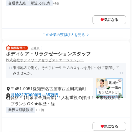
交通費支給
駅近5分以内
+1個
気になる
この企業の類似求人を見る
正社員
ボディケア・リラクゼーションスタッフ
株式会社ボディワークセラピストエージェンシー
東海地方で働く。その手に一生モノのスキルを身につけて活躍して
みませんか。
〒451-0051愛知県名古屋市西区則武新町
月給22万3000円～35万円
資格 *【対象者全員面接】* 人柄重視の採用！ ★未経験歓迎・
ブランクOK ★学歴・経...
業界未経験歓迎
+11個
気になる