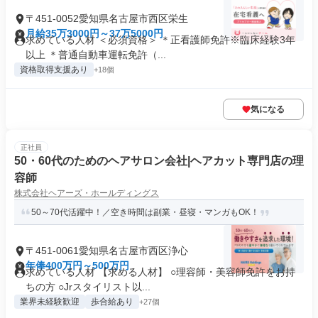
〒451-0052愛知県名古屋市西区栄生
月給35万3000円～37万5000円
求めている人材 ＜必須資格＞ ＊正看護師免許※臨床経験3年
以上 ＊普通自動車運転免許（...
資格取得支援あり
+18個
気になる
正社員
50・60代のためのヘアサロン会社|ヘアカット専門店の理
容師
株式会社ヘアーズ・ホールディングス
50～70代活躍中！／空き時間は副業・昼寝・マンガもOK！
〒451-0061愛知県名古屋市西区浄心
年俸400万円～500万円
求めている人材 【求める人材】 ○理容師・美容師免許をお持
ちの方 ○Jrスタイリスト以...
業界未経験歓迎
歩合給あり
+27個