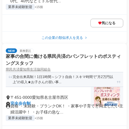
0代、40代などミドル世代...
業界未経験歓迎
+15個
気になる
この企業の類似求人を見る
NEW
業務委託
家事の合間に働ける県民共済のパンフレットのポスティ
ングスタッフ
県民共済愛知県生活協同組合
完全出来高制！1日1時間～シフト自由！スキマ時間で”月2万円以
上”の収入★お子さんの習い事...
〒451-0000愛知県名古屋市西区
完全歩合制
資格 ・未経験・ブランクOK！ ・家事や子育てと両立したい主
婦活躍中！ ・お子様の急な...
業界未経験歓迎
+15個