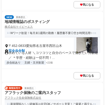
気になる
NEW
業務委託
地域情報誌のポスティング
株式会社ケイピーエス
Wワーク歓迎！毎月末1週間の勤務！履歴書不要◎空き時間活用✨
〒452-0833愛知県名古屋市西区山木
完全歩合制
求めている人材 ＼コツコツと自分のペースで働きたい方歓迎
／ ＊学歴・経験は一切不問！...
歩合給あり
主婦・主夫歓迎
+22個
気になる
業務委託
アフラック保険のご案内スタッフ
アフラック生命保険株式会社
新規開拓なし✨研修等は在宅OK／サポート充実！ご家庭と両立も