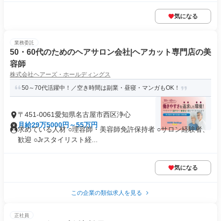
気になる
業務委託
50・60代のためのヘアサロン会社|ヘアカット専門店の美
容師
株式会社ヘアーズ・ホールディングス
50～70代活躍中！／空き時間は副業・昼寝・マンガもOK！
〒451-0061愛知県名古屋市西区浄心
月給29万5000円～55万円
求めている人材 ○理容師・美容師免許保持者 ○サロン経験者、
歓迎 ○Jrスタイリスト経...
気になる
この企業の類似求人を見る
正社員