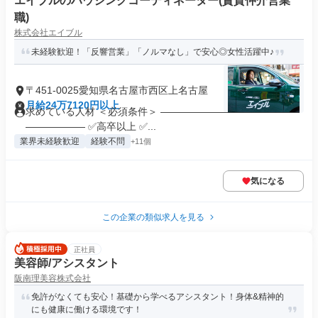
エイブルのハウジングコーディネーター(賃貸仲介営業
職)
株式会社エイブル
未経験歓迎！「反響営業」「ノルマなし」で安心◎女性活躍中♪
〒451-0025愛知県名古屋市西区上名古屋
月給24万7120円以上
求めている人材 ＜必須条件＞ ――――――――――――――
―――――― ✅高卒以上 ✅...
業界未経験歓迎
経験不問
+11個
気になる
この企業の類似求人を見る
正社員
美容師/アシスタント
阪南理美容株式会社
免許がなくても安心！基礎から学べるアシスタント！身体&精神的
にも健康に働ける環境です！