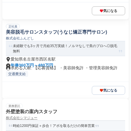
気になる
正社員
美容脱毛サロンスタッフ(うなじ矯正専門サロン)
株式会社ふんどし
未経験でも3ヶ月で月給35万実績！ノルマなしで美のプロへ◎脱毛
無料
愛知県名古屋市西区名駅
年俸360万円～480万円
求める人材: 【応募資格】 ・美容師免許 ・管理美容師免許
交通費支給
気になる
業務委託
外壁塗装の案内スタッフ
株式会社シマジュー
時給1200円保証＋歩合！アポを取るだけの簡単営業