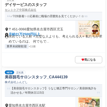
正社員
デイサービスのスタッフ
セントケア中部株式会社
✅7/28新着✨☆応募前に職場の雰囲気を見てください！☆
〒451-0066愛知県名古屋市西区児玉
月給21万2500円以上
求めている人材 ⭐完璧な人よりも、考えられる人⭐ 私たちが求
めているのは、 何でもで...
業界未経験歓迎
+11個
気になる
NEW
正社員
美容脱毛サロンスタッフ_CA444139
株式会社ふんどし
【美容脱毛サロンスタッフ】うなじ矯正専門サロン／美容師免許を
活かせる／年間休日115日
愛知県名古屋市西区名駅