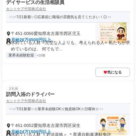
デイサービスの生活相談員
セントケア中部株式会社
✅7/21新着✨◎応募前に職場の雰囲気を見てください！◎
〒451-0066愛知県名古屋市西区児玉
月給26万4500円以上
求めている人材 ⭐完璧な人よりも、考えられる人⭐ 私たちが求
めているのは、 何でもで...
業界未経験歓迎
+10個
気になる
正社員
訪問入浴のドライバー
セントケア中部株式会社
✅7/31新着✨☆業界未経験OK☆無資格OK☆日曜休☆
〒451-0052愛知県名古屋市西区栄生
月給24万1500円以上
求めている人材 ＜必須資格＞ ＊普通自動車運転免許