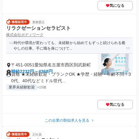
気になる
業務委託
リラクゼーションセラピスト
株式会社ボディワーク
時代や環境が変わっても、未経験から始めてもずっと続けられる癒
やしの仕事。手に職を身につけて...
〒451-0051愛知県名古屋市西区則武新町
時給2232円～4368円
資格 ★未経験歓迎・ブランクOK ★学歴・経験・年齢不問！3
0代、40代などミドル世代...
業界未経験歓迎
+15個
気になる
この企業の類似求人を見る
正社員