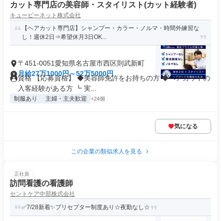
カット専門店の美容師・スタイリスト(カット経験者)
キュービーネット株式会社
【ヘアカット専門店】シャンプー・カラー・ノルマ・時間外練習な
し！週休2日⇒希望休月3日OK...
〒451-0051愛知県名古屋市西区則武新町
月給27万1000円～52万5000円
資格 【応募資格】 ◆美容師免許をお持ちの方 ◆ヘアカットの
入客経験がある方 ┗ 実...
制服あり
主婦・主夫歓迎
+24個
気になる
この企業の類似求人を見る
正社員
訪問看護の看護師
セントケア中部株式会社
✅7/28新着✨プリセプター制度あり☆夜勤なし☆