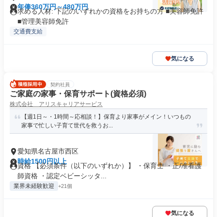
年俸360万円～480万円
求める人材: 下記のいずれかの資格をお持ちの方 ■美容師免許
■管理美容師免許
交通費支給
気になる
契約社員
ご家庭の家事・保育サポート(資格必須)
株式会社 アリスキャリアサービス
【週1日～・1時間～応相談！】保育より家事がメイン！いつもの
家事で忙しい子育て世代を救うお...
愛知県名古屋市西区
時給1500円以上
資格 【必須条件（以下のいずれか）】 ・保育士 ・正/准看護
師資格 ・認定ベビーシッタ...
業界未経験歓迎
+21個
気になる