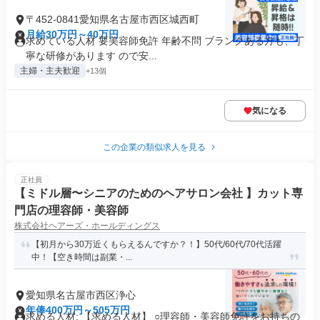
〒452-0841愛知県名古屋市西区城西町
月給30万円～40万円
求めている人材 要美容師免許 年齢不問 ブランクある方も、丁
寧な研修があります ので安...
主婦・主夫歓迎
+13個
気になる
この企業の類似求人を見る
正社員
【ミドル層〜シニアのためのヘアサロン会社 】カット専
門店の理容師・美容師
株式会社ヘアーズ・ホールディングス
【初月から30万近くもらえるんですか？！】50代/60代/70代活躍
中！【空き時間は副業・...
愛知県名古屋市西区浄心
年俸400万円～505万円
求める人材: 【求める人材】 ○理容師・美容師免許をお持ちの