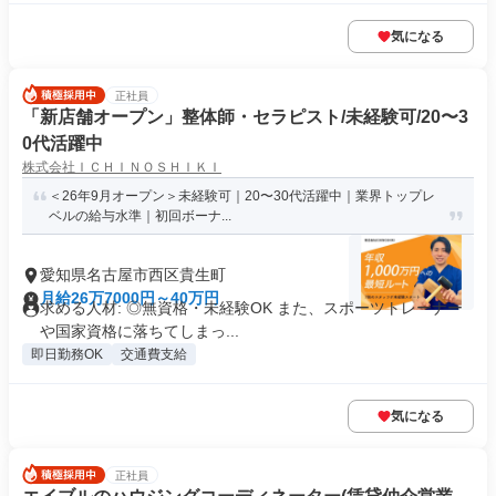
気になる
正社員
「新店舗オープン」整体師・セラピスト/未経験可/20〜3
0代活躍中
株式会社ＩＣＨＩＮＯＳＨＩＫＩ
＜26年9月オープン＞未経験可｜20〜30代活躍中｜業界トップレ
ベルの給与水準｜初回ボーナ...
愛知県名古屋市西区貴生町
月給26万7000円～40万円
求める人材: ◎無資格・未経験OK また、スポーツトレーナー
や国家資格に落ちてしまっ...
即日勤務OK
交通費支給
気になる
正社員