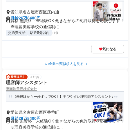
愛知県名古屋市西区庄内通
月給26万8400円
資格 無資格・未経験OK 働きながらの免許取得を応援します！
※理容美容学校の通信制に...
交通費支給
駅近5分以内
+1個
気になる
この企業の類似求人を見る
正社員
理容師アシスタント
阪南理美容株式会社
【未経験から一歩ずつでOK！】学びやすい理容師アシスタント♪
愛知県名古屋市西区香呑町
月給26万8400円
資格 無資格・未経験OK 働きながらの免許取得を応援します！
※理容美容学校の通信制に...