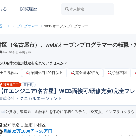
なる
閲覧履歴
求人検索
区
/
IT
/
プログラマー
/
web/オープンプログラマー
村区（名古屋市）、web/オープンプログラマーの転職・
件
1
〜
100
件目を表示中
わり条件の追加設定を忘れていませんか？
土日祝休み
年間休日120日以上
完全週休2日制
学歴不問
正社員
【ITエンジニア/名古屋】WEB面接可/研修充実/完全フ
株式会社テクニカルエージェント
web/オープンSE
公共系、製造系、金融案件を中心に業務システム、DX支援、インフラ（クラウド/オ
愛知県名古屋市中村区
月給32万1000円～50万円