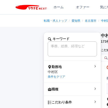
ホーム
オファー
気に
転職・求人トップ
/
愛知県
/
名古屋市
/
中村
中
キーワード
173
こだ
勤務地
中村区
条件をクリア
職種
こだわり条件