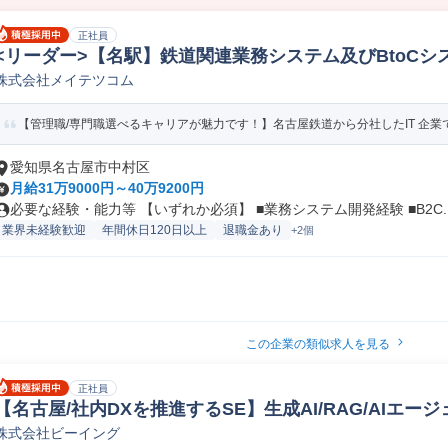
正社員
<リーダー>【名駅】鉄道関連業務システム及びBtoCシス
株式会社メイテツコム
G) web/オープンSE
【管理職/専門職選べるキャリアが魅力です！】名古屋鉄道から分社したIT 企業で
愛知県名古屋市中村区
月給31万9000円～40万9200円
必要な経験・能力等 【いずれか必須】 ■業務システム開発経験 ■B2C..
業界未経験歓迎
年間休日120日以上
退職金あり
+2個
この企業の類似求人を見る
正社員
【名古屋/社内DXを推進するSE】生成AI/RAG/AIエ
株式会社ビーイング
迎 社内システムエンジニア