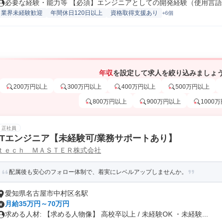
必要な経験・能力等 【必須】エンジニアとしての開発経験（使用言語：J
業界未経験歓迎
年間休日120日以上
資格取得支援あり
+6個
年収
を設定して求人を絞り込みましょ
200万円以上
300万円以上
400万円以上
500万円以上
800万円以上
900万円以上
1000
正社員
ITエンジニア【未経験可/業務サポートあり】
ｔｅｃｈ ＭＡＳＴＥＲ株式会社
配属後も安心のフォロー体制で、着実にレベルアップしませんか。
愛知県名古屋市中村区名駅
月給35万円～70万円
求める人材: 【求める人物像】 高校卒以上 / 未経験OK ・未経験...