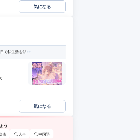
気になる
5日で私生活も◎
..
気になる
ょう
総務
人事
中国語