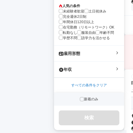
人気の条件
未経験者歓迎
土日祝休み
完全週休2日制
年間休日120日以上
在宅勤務（リモートワーク）OK
転勤なし
服装自由
年齢不問
学歴不問
語学力を活かせる
雇用形態
年収
すべての条件をクリア
新着のみ
検索