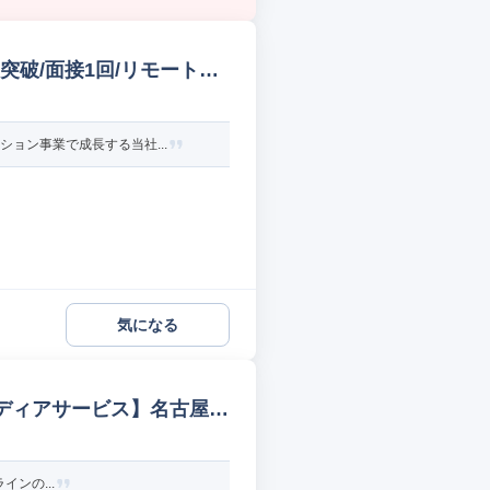
L突破/面接1回/リモート可
ョン事業で成長する当社...
気になる
!メディアサービス】名古屋
インの...