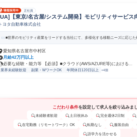
正社員
[UA]【東京/名古屋/システム開発】モビリティサービス
トヨタ自動車株式会社
プロダクトマネージャー
■世界のモビリティ産業をリードする当社にて、多様化する移動ニーズに応じた様
愛知県名古屋市中村区
月給42万円以上
必要な経験・能力等 【必須】■クラウド(AWS/AZURE等)における...
業界未経験歓迎
副業・WワークOK
年間休日120日以上
+4個
こだわり条件
を設定して求人を絞り込みま
未経験者歓迎
土日祝休み
完全週休2日制
在宅勤務（リモートワーク）OK
転勤なし
服装自由
語学力を活かせる