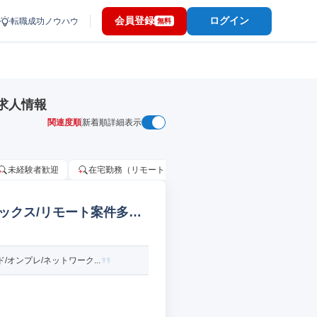
会員登録
ログイン
転職成功ノウハウ
無料
求人情報
関連度順
新着順
詳細表示
未経験者歓迎
在宅勤務（リモートワーク）OK
家賃補助・住宅手当
レックス/リモート案件多数
ンプレ/ネットワーク...