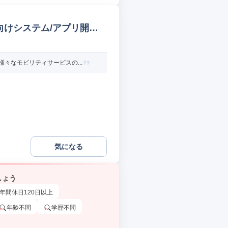
向けシステム/アプリ開発
々なモビリティサービスの...
気になる
しょう
年間休日120日以上
年齢不問
学歴不問