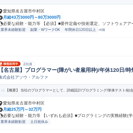
愛知県名古屋市中村区
月給43万3000円～80万3000円
必要な経験・能力等 【必須】■要件定義や技術選定、ソフトウェアアーキ
業界未経験歓迎
副業・WワークOK
年間休日120日以上
+6個
正社員
【名古屋】プログラマー(障がい者雇用枠)/年休120日/時短
株式会社アソウ・アルファ
b/オープンプログラマー
【概要】 当社のプログラマーとして、詳細設計/プログラミング/単体テスト/結合テス
愛知県名古屋市中村区
月給25万円～32万円
必要な経験・能力等 【いずれも必須】■プログラミングの実務経験(半年
業界未経験歓迎
土日祝休み