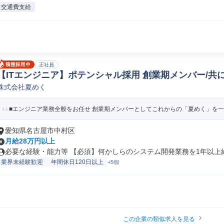
交通費支給
正社員
【ITエンジニア】ポテンシャル採用 創業期メンバー/共
株式会社夏めく
機SE
■エンジニア業務全般をお任せ 創業期メンバーとしてこれからの「夏めく」を一緒
愛知県名古屋市中村区
月給28万円以上
必要な経験・能力等 【必須】何かしらのシステム開発業務を1年以上経験
業界未経験歓迎
年間休日120日以上
+5個
この企業の類似求人を見る