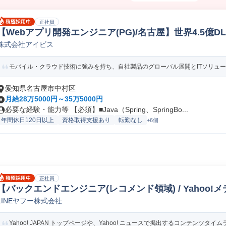
正社員
【Webアプリ開発エンジニア(PG)/名古屋】世界4.5億D
株式会社アイビス
web/オープンSE
モバイル・クラウド技術に強みを持ち、自社製品のグローバル展開とITソリューシ
愛知県名古屋市中村区
月給28万5000円～35万5000円
必要な経験・能力等 【必須】■Java（Spring、SpringBo...
年間休日120日以上
資格取得支援あり
転勤なし
+6個
正社員
【バックエンドエンジニア(レコメンド領域) / Yahoo
LINEヤフー株式会社
サーバーサイドエンジニア
Yahoo! JAPAN トップページや、Yahoo! ニュースで掲出するコンテンツタイムラ