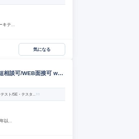
テ...
気になる
相談可/WEB面接可 we
ト/SE・テスタ...
以...