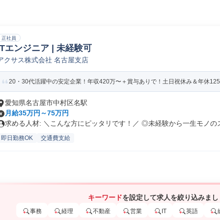
正社員
ITエンジニア | 未経験可
アクサス株式会社 名古屋支店
20・30代活躍中の安定企業！年収420万〜＋賞与ありで！土日祝休み＆年休12
愛知県名古屋市中村区名駅
月給35万円～75万円
求める人材: ＼こんな方にピッタリです！／ ◎未経験から一生モノのス.
即日勤務OK
交通費支給
キーワード
を設定して求人を絞り込みまし
事務
経理
不動産
営業
IT
英語