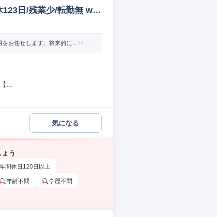
3日/残業少/転勤無 we
お任せします。将来的に...
...
気になる
しょう
年間休日120日以上
年齢不問
学歴不問