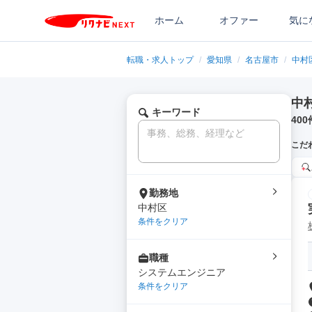
ホーム
オファー
気に
転職・求人トップ
/
愛知県
/
名古屋市
/
中村
中
キーワード
400
こだ
勤務地
中村区
条件をクリア
職種
システムエンジニア
条件をクリア