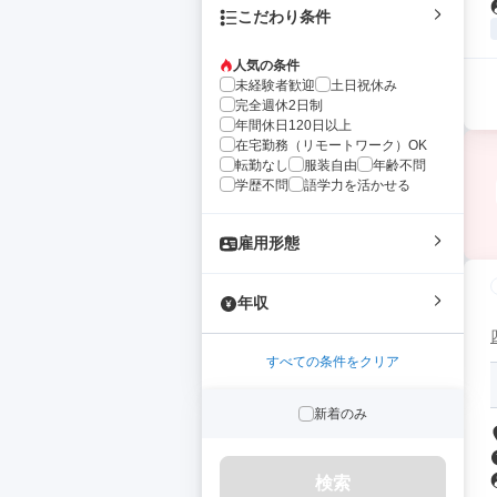
こだわり条件
人気の条件
未経験者歓迎
土日祝休み
完全週休2日制
年間休日120日以上
在宅勤務（リモートワーク）OK
転勤なし
服装自由
年齢不問
学歴不問
語学力を活かせる
雇用形態
年収
すべての条件をクリア
新着のみ
検索