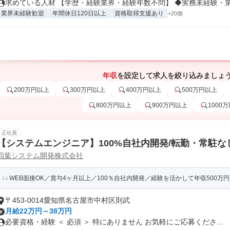
求めている人材 【学歴・経験業界・経験年数不問】 ◆実務未経験・第二
業界未経験歓迎
年間休日120日以上
資格取得支援あり
+20個
年収
を設定して求人を絞り込みましょ
200万円以上
300万円以上
400万円以上
500万円以上
800万円以上
900万円以上
1000
正社員
【システムエンジニア】100%自社内開発/転勤・常駐なし
四葉システム開発株式会社
WEB面接OK／賞与4ヶ月以上／100％自社内開発／経験を活かして年収500万
〒453-0014愛知県名古屋市中村区則武
月給22万円～38万円
必要資格・経験 ＜ 必須 ＞ 特にありません お気軽にご応募くださ...