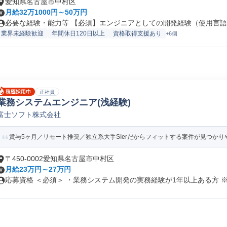
愛知県名古屋市中村区
月給32万1000円～50万円
必要な経験・能力等 【必須】エンジニアとしての開発経験（使用言語：J
業界未経験歓迎
年間休日120日以上
資格取得支援あり
+6個
正社員
業務システムエンジニア(浅経験)
富士ソフト株式会社
賞与5ヶ月／リモート推奨／独立系大手SIerだからフィットする案件が見つかり
〒450-0002愛知県名古屋市中村区
月給23万円～27万円
応募資格 ＜必須＞ ・業務システム開発の実務経験が1年以上ある方 ※独