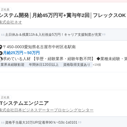
正社員
システム開発│月給45万円可+賞与年2回│フレックスOK
株式会社ネオ
土日休み＆残業11h＆入社祝金5万円！キャリア支援制度が充実
〒450-0003愛知県名古屋市中村区名駅南
月給25万円～50万円
求めている人材 【学歴・経験業界・経験年数不問】 ◆業種未経験・第二
業界未経験歓迎
年間休日120日以上
資格取得支援あり
+19個
正社員
ITシステムエンジニア
株式会社日本ビジネスデータープロセシングセンター
資格手当最大10万UP/定着率90％~/10c-1s0101