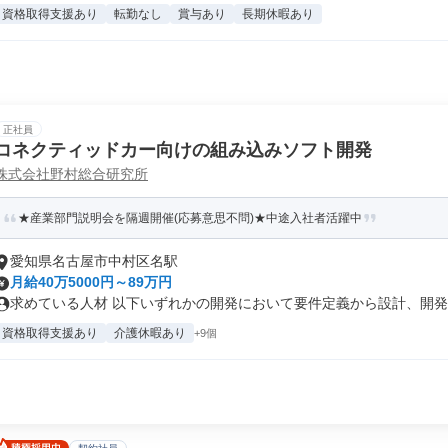
資格取得支援あり
転勤なし
賞与あり
長期休暇あり
正社員
コネクティッドカー向けの組み込みソフト開発
株式会社野村総合研究所
★産業部門説明会を隔週開催(応募意思不問)★中途入社者活躍中
愛知県名古屋市中村区名駅
月給40万5000円～89万円
求めている人材 以下いずれかの開発において要件定義から設計、開発、
資格取得支援あり
介護休暇あり
+9個