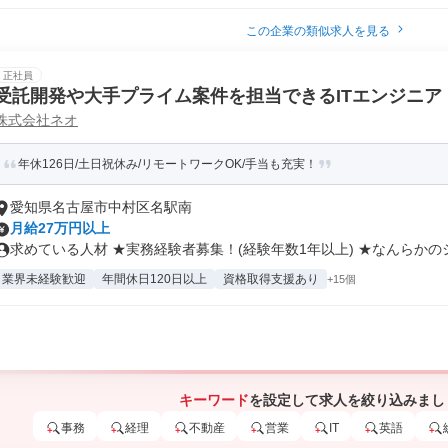
この企業の類似求人を見る
正社員
受託開発や大手プライム案件を担当できるITエンジニア
株式会社ネオ
年休126日/土日祝休み/リモートワークOK/手当も充実！
愛知県名古屋市中村区名駅南
月給27万円以上
求めている人材 ★実務経験者募集！(経験年数1年以上) ★なんらかのシ.
業界未経験歓迎
年間休日120日以上
資格取得支援あり
+15個
キーワード
を設定して求人を絞り込みまし
事務
経理
不動産
営業
IT
英語