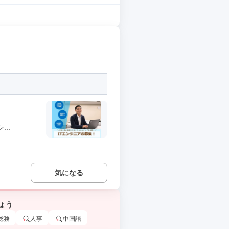
..
気になる
ょう
総務
人事
中国語