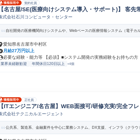
契約社員
【名古屋/SE(医療向けシステム導入・サポート)】 客先常駐
株式会社石川コンピュータ・センター
運用/サポートエンジニア
自社開発の医療機関向けシステムや、Webベースの医療情報システム（電子カルテ
愛知県名古屋市中村区
月給27万円以上
必要な経験・能力等 【必須】■システム開発の実務経験をお持ちの方 【
業界未経験歓迎
年間休日120日以上
+4個
正社員
【ITエンジニア/名古屋】WEB面接可/研修充実/完全フ
株式会社テクニカルエージェント
web/オープンSE
公共系、製造系、金融案件を中心に業務システム、DX支援、インフラ（クラウド/オ