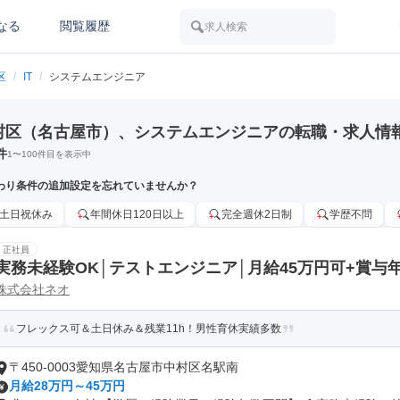
なる
閲覧履歴
求人検索
区
/
IT
/
システムエンジニア
村区（名古屋市）、システムエンジニアの転職・求人情
件
1
〜
100
件目を表示中
わり条件の追加設定を忘れていませんか？
土日祝休み
年間休日120日以上
完全週休2日制
学歴不問
正社員
実務未経験OK│テストエンジニア│月給45万円可+賞与年
株式会社ネオ
フレックス可＆土日休み＆残業11h！男性育休実績多数
〒450-0003愛知県名古屋市中村区名駅南
月給28万円～45万円