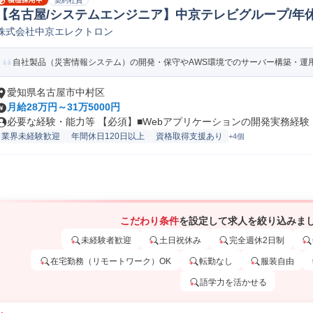
契約社員
【名古屋/システムエンジニア】中京テレビグループ/年休12
株式会社中京エレクトロン
b/オープンSE
自社製品（災害情報システム）の開発・保守やAWS環境でのサーバー構築・運用を
愛知県名古屋市中村区
月給28万円～31万5000円
必要な経験・能力等 【必須】■Webアプリケーションの開発実務経験 【
業界未経験歓迎
年間休日120日以上
資格取得支援あり
+4個
こだわり条件
を設定して求人を絞り込みま
未経験者歓迎
土日祝休み
完全週休2日制
在宅勤務（リモートワーク）OK
転勤なし
服装自由
語学力を活かせる