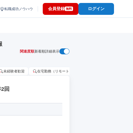
会員登録
ログイン
転職成功ノウハウ
無料
報
関連度順
新着順
詳細表示
未経験者歓迎
在宅勤務（リモートワーク）OK
家賃補助・住宅手当
2回