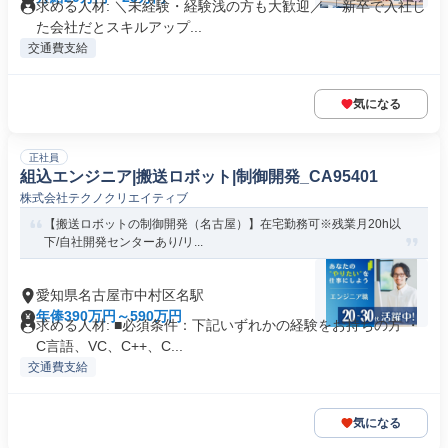
求める人材: ＼未経験・経験浅の方も大歓迎／ 「新卒で入社し
た会社だとスキルアップ...
交通費支給
気になる
正社員
組込エンジニア|搬送ロボット|制御開発_CA95401
株式会社テクノクリエイティブ
【搬送ロボットの制御開発（名古屋）】在宅勤務可※残業月20h以
下/自社開発センターあり/リ...
愛知県名古屋市中村区名駅
年俸390万円～590万円
求める人材: ■必須条件：下記いずれかの経験をお持ちの方 ・
C言語、VC、C++、C...
交通費支給
気になる