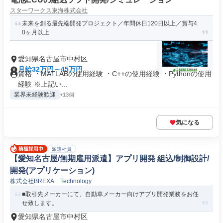
スターワークス東海株式会社
未来を創る最先端開発プロジェクト／年間休日120日以上／賞与4.
0ヶ月以上
愛知県名古屋市中村区
月給32万円～45万円
資格 ・MATLABの使用経験 ・C++の使用経験 ・Pythonの使用
経験 ※上記い...
業界未経験歓迎
+13個
気になる
派遣社員
【愛知名古屋/無期雇用派遣】アプリ開発 組込/制御設計/
開発(アプリケーション)
株式会社BREXA Technology
■取引先メーカーにて、自動車メーカー向けアプリ開発業務をお任
せ致します。
愛知県名古屋市中村区