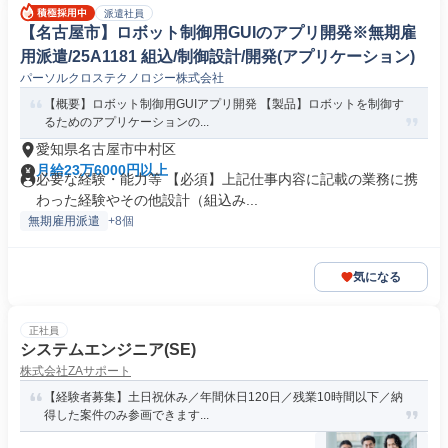
派遣社員
【名古屋市】ロボット制御用GUIのアプリ開発※無期雇
用派遣/25A1181 組込/制御設計/開発(アプリケーション)
パーソルクロステクノロジー株式会社
【概要】ロボット制御用GUIアプリ開発 【製品】ロボットを制御す
るためのアプリケーションの...
愛知県名古屋市中村区
月給23万6000円以上
必要な経験・能力等 【必須】上記仕事内容に記載の業務に携
わった経験やその他設計（組込み...
無期雇用派遣
+8個
気になる
正社員
システムエンジニア(SE)
株式会社ZAサポート
【経験者募集】土日祝休み／年間休日120日／残業10時間以下／納
得した案件のみ参画できます...