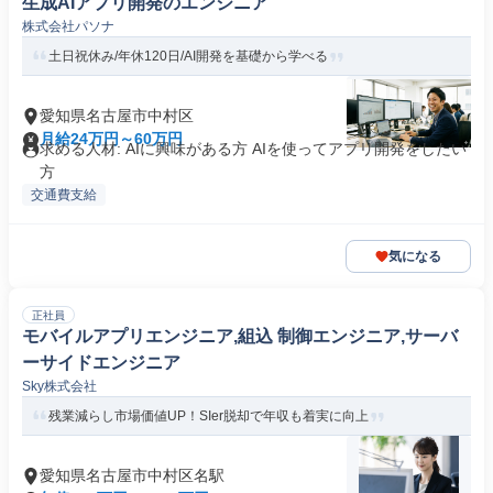
生成AIアプリ開発のエンジニア
株式会社パソナ
土日祝休み/年休120日/AI開発を基礎から学べる
愛知県名古屋市中村区
月給24万円～60万円
求める人材: AIに興味がある方 AIを使ってアプリ開発をしたい
方
交通費支給
気になる
正社員
モバイルアプリエンジニア,組込 制御エンジニア,サーバ
ーサイドエンジニア
Sky株式会社
残業減らし市場価値UP！SIer脱却で年収も着実に向上
愛知県名古屋市中村区名駅