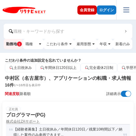
会員登録
ログイン
職種・キーワードから探す
勤務地
職種
こだわり条件
雇用形態
年収
新着のみ
1
こだわり条件の追加設定を忘れていませんか？
土日祝休み
年間休日120日以上
完全週休2日制
学歴
中村区（名古屋市）、アプリケーションの転職・求人情報
16
件
1
〜
16
件目を表示中
関連度順
新着順
詳細表示
正社員
プログラマー(PG)
株式会社ZAサポート
【経験者募集】土日祝休み／年間休日120日／残業10時間以下／納
得した案件のみ参画できます...