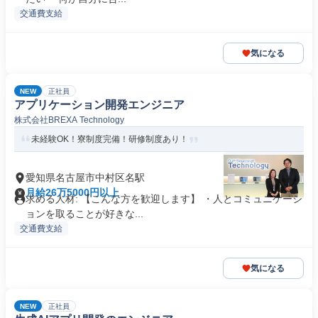
交通費支給
気になる
NEW
正社員
アプリケーション開発エンジニア
株式会社BREXA Technology
未経験OK！寮制度完備！研修制度あり！
愛知県名古屋市中村区名駅
月給26万5000円以上
求める人材: 【こんな方を歓迎します】 ・人とコミュニケーシ
ョンを取ることが好きな...
交通費支給
気になる
NEW
正社員