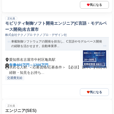
気になる
正社員
モビリティ制御ソフト開発エンジニア|C言語・モデルベ
ース開発|名古屋市
株式会社テクノプロ テクノプロ・デザイン社
車載制御ソフトウェアの開発を担当し、C言語やモデルベース開発
の経験を活かせます。自動車業界...
愛知県名古屋市中村区亀島駅
年俸460万円～1200万円
求める人材: ＜応募資格/応募条件＞ 【必須】 以下いずれかの
経験・知見をお持ち...
交通費支給
気になる
正社員
エンジニア(SES)