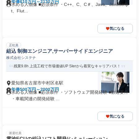
年俸610万円～2130万円
求める人物像 ■必須条件 ・C++、C、C＃、Java、JavaScrip
t、Flut...
気になる
正社員
組込 制御エンジニア,サーバーサイドエンジニア
株式会社システナ
残業9.8h 上流工程で市場価値UP SIerから着実なキャリアパス！
愛知県名古屋市中村区名駅
年俸500万円～2000万円
求める人物像 ■必須条件 ・ソフトウェア開発経験 ■歓迎要件
・車載関連の開発経験 ...
気になる
派遣社員
電池ECUの組込ソフト開発/シミュレーション