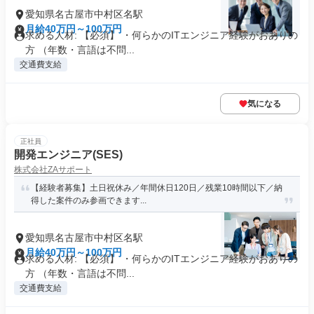
愛知県名古屋市中村区名駅
月給40万円～100万円
求める人材: 【必須】 ・何らかのITエンジニア経験がおありの
方 （年数・言語は不問...
交通費支給
気になる
正社員
開発エンジニア(SES)
株式会社ZAサポート
【経験者募集】土日祝休み／年間休日120日／残業10時間以下／納
得した案件のみ参画できます...
愛知県名古屋市中村区名駅
月給40万円～100万円
求める人材: 【必須】 ・何らかのITエンジニア経験がおありの
方 （年数・言語は不問...
交通費支給