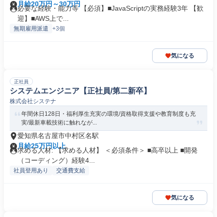
月給20万円～30万円
必要な経験・能力等 【必須】■JavaScriptの実務経験3年 【歓
迎】■AWS上で...
無期雇用派遣
+3個
気になる
正社員
システムエンジニア【正社員/第二新卒】
株式会社システナ
年間休日128日・福利厚生充実の環境/資格取得支援や教育制度も充
実/最新車載技術に触れなが...
愛知県名古屋市中村区名駅
月給25万円以上
求める人材: 【求める人材】 ＜必須条件＞ ■高卒以上 ■開発
（コーディング）経験4...
社員登用あり
交通費支給
気になる