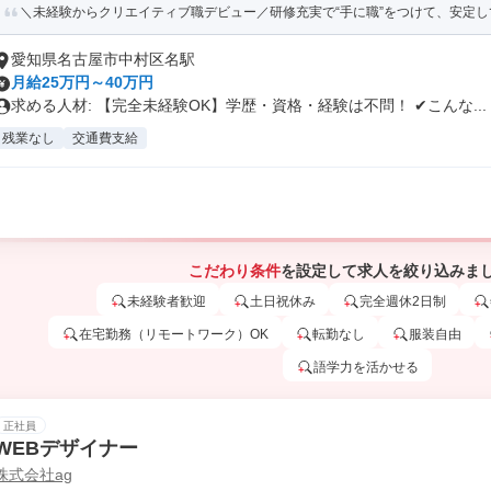
＼未経験からクリエイティブ職デビュー／研修充実で“手に職”をつけて、安定
愛知県名古屋市中村区名駅
月給25万円～40万円
求める人材: 【完全未経験OK】学歴・資格・経験は不問！ ✔こんな...
残業なし
交通費支給
こだわり条件
を設定して求人を絞り込みま
未経験者歓迎
土日祝休み
完全週休2日制
在宅勤務（リモートワーク）OK
転勤なし
服装自由
語学力を活かせる
正社員
WEBデザイナー
株式会社ag