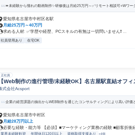
⏩️未経験から憧れの動画制作✨研修後は月給25万円～✅リモート相談可⭐Wワーク
愛知県名古屋市中村区名駅
月給25万円～40万円
求める人材: ✅️学歴や経歴、PCスキルの有無は一切問いません❗️ ...
社員登用あり
在宅OK
正社員
【Web制作の進行管理/未経験OK】名古屋駅直結オフィ
株式会社Acsport
進行管理
企業の経営課題の抽出からWEB制作を通じたコンサルティングにより高い評価と満
愛知県名古屋市中村区
月給28万円以上
必要な経験・能力等 【必須】■マーケティング業務の経験 ■顧客折衝経験
業界未経験歓迎
年間休日120日以上
資格取得支援あり
+4個