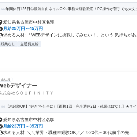
年間休日125日◎服装自由ネイルOK✨事務未経験歓迎！PC操作が苦手でも大丈
愛知県名古屋市中村区名駅
月給25万円～45万円
求める人材: 「WEBデザインに挑戦してみたい！」という 気持ちがあ..
残業なし
交通費支給
正社員
Webデザイナー
株式会社ＳＯＵＦＩＮＩＴＹ
【未経験OK】“好き”を仕事に♪【面接1回・完全週休2日・残業ほぼなし】★ネ
愛知県名古屋市中村区名駅
月給23万円～35万円
求める人材: ＼＼業界・職種未経験OK／／ ✨20代～30代前半の先...