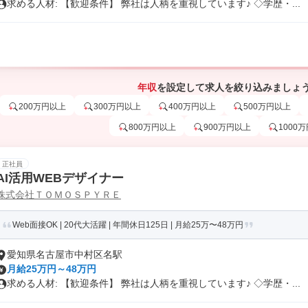
求める人材: 【歓迎条件】 弊社は人柄を重視しています♪ ◇学歴・...
年収
を設定して求人を絞り込みましょ
200万円以上
300万円以上
400万円以上
500万円以上
800万円以上
900万円以上
1000
正社員
AI活用WEBデザイナー
株式会社ＴＯＭＯＳＰＹＲＥ
Web面接OK | 20代大活躍 | 年間休日125日 | 月給25万〜48万円
愛知県名古屋市中村区名駅
月給25万円～48万円
求める人材: 【歓迎条件】 弊社は人柄を重視しています♪ ◇学歴・...