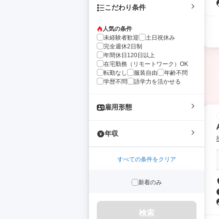
こだわり条件
人気の条件
未経験者歓迎
土日祝休み
完全週休2日制
年間休日120日以上
在宅勤務（リモートワーク）OK
転勤なし
服装自由
年齢不問
学歴不問
語学力を活かせる
雇用形態
年収
すべての条件をクリア
新着のみ
検索