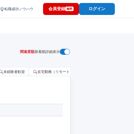
会員登録
ログイン
転職成功ノウハウ
無料
関連度順
新着順
詳細表示
未経験者歓迎
在宅勤務（リモートワーク）OK
家賃補助・住宅手当