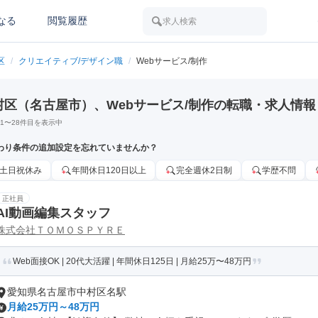
なる
閲覧履歴
求人検索
区
/
クリエイティブ/デザイン職
/
Webサービス/制作
村区（名古屋市）、Webサービス/制作の転職・求人情報
1
〜
28
件目を表示中
わり条件の追加設定を忘れていませんか？
土日祝休み
年間休日120日以上
完全週休2日制
学歴不問
正社員
AI動画編集スタッフ
株式会社ＴＯＭＯＳＰＹＲＥ
Web面接OK | 20代大活躍 | 年間休日125日 | 月給25万〜48万円
愛知県名古屋市中村区名駅
月給25万円～48万円