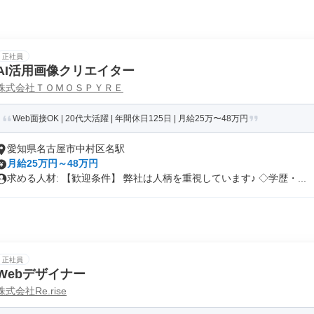
正社員
AI活用画像クリエイター
株式会社ＴＯＭＯＳＰＹＲＥ
Web面接OK | 20代大活躍 | 年間休日125日 | 月給25万〜48万円
愛知県名古屋市中村区名駅
月給25万円～48万円
求める人材: 【歓迎条件】 弊社は人柄を重視しています♪ ◇学歴・...
正社員
Webデザイナー
株式会社Re.rise