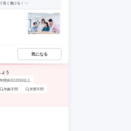
して長く働ける！
気になる
しょう
年間休日120日以上
年齢不問
学歴不問