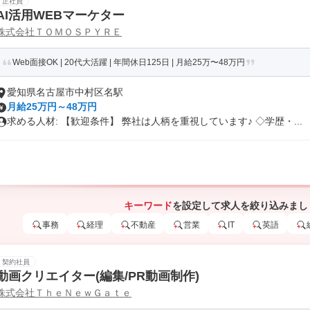
正社員
AI活用WEBマーケター
株式会社ＴＯＭＯＳＰＹＲＥ
Web面接OK | 20代大活躍 | 年間休日125日 | 月給25万〜48万円
愛知県名古屋市中村区名駅
月給25万円～48万円
求める人材: 【歓迎条件】 弊社は人柄を重視しています♪ ◇学歴・...
キーワード
を設定して求人を絞り込みまし
事務
経理
不動産
営業
IT
英語
契約社員
動画クリエイター(編集/PR動画制作)
株式会社ＴｈｅＮｅｗＧａｔｅ