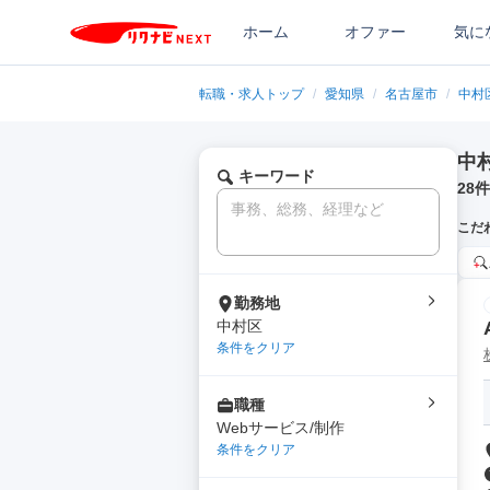
ホーム
オファー
気に
転職・求人トップ
/
愛知県
/
名古屋市
/
中村
中
キーワード
28
件
こだ
勤務地
中村区
条件をクリア
職種
Webサービス/制作
条件をクリア