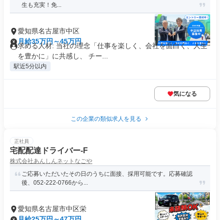
生も充実！免...
愛知県名古屋市中区
月給35万円～45万円
求める人材: 当社の理念「仕事を楽しく、会社を面白く、人生
を豊かに」に共感し、 チー...
駅近5分以内
気になる
この企業の類似求人を見る
正社員
宅配配達ドライバー-F
株式会社あんしんネットなごや
ご応募いただいたその日のうちに面接、採用可能です。応募確認
後、052-222-0766から...
愛知県名古屋市中区栄
月給25万円～47万円