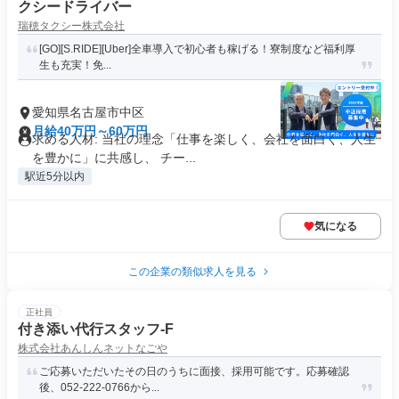
クシードライバー
瑞穂タクシー株式会社
[GO][S.RIDE][Uber]全車導入で初心者も稼げる！寮制度など福利厚
生も充実！免...
愛知県名古屋市中区
月給40万円～60万円
求める人材: 当社の理念「仕事を楽しく、会社を面白く、人生
を豊かに」に共感し、 チー...
駅近5分以内
気になる
この企業の類似求人を見る
正社員
付き添い代行スタッフ-F
株式会社あんしんネットなごや
ご応募いただいたその日のうちに面接、採用可能です。応募確認
後、052-222-0766から...