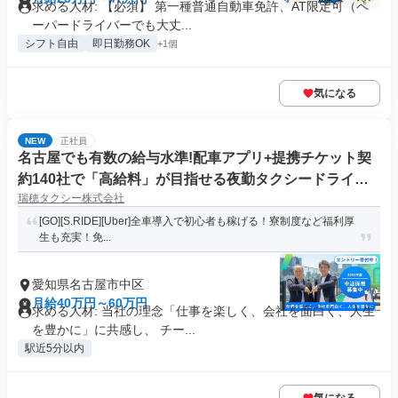
求める人材: 【必須】 第一種普通自動車免許、AT限定可（ペ
ーパードライバーでも大丈...
シフト自由
即日勤務OK
+1個
気になる
NEW
正社員
名古屋でも有数の給与水準!配車アプリ+提携チケット契
約140社で「高給料」が目指せる夜勤タクシードライバ
瑞穂タクシー株式会社
ー
[GO][S.RIDE][Uber]全車導入で初心者も稼げる！寮制度など福利厚
生も充実！免...
愛知県名古屋市中区
月給40万円～60万円
求める人材: 当社の理念「仕事を楽しく、会社を面白く、人生
を豊かに」に共感し、 チー...
駅近5分以内