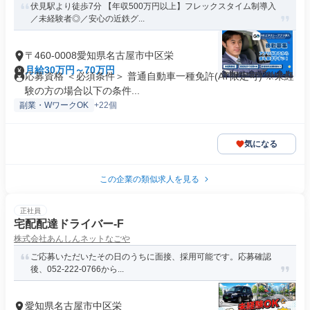
伏見駅より徒歩7分 【年収500万円以上】フレックスタイム制導入
／未経験者◎／安心の近鉄グ...
〒460-0008愛知県名古屋市中区栄
月給30万円～70万円
応募資格 ＜必須条件＞ 普通自動車一種免許(AT限定可) ※未経
験の方の場合以下の条件...
副業・WワークOK
+22個
気になる
この企業の類似求人を見る
正社員
宅配配達ドライバー-F
株式会社あんしんネットなごや
ご応募いただいたその日のうちに面接、採用可能です。応募確認
後、052-222-0766から...
愛知県名古屋市中区栄