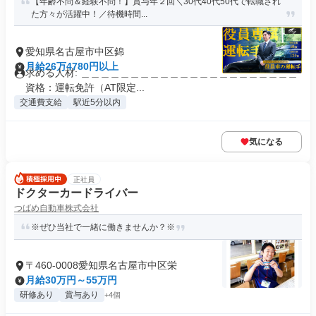
【年齢不問＆経験不問！】賞与年２回＼30代40代50代で転職され
た方々が活躍中！／待機時間...
愛知県名古屋市中区錦
月給26万4780円以上
求める人材: ＿＿＿＿＿＿＿＿＿＿＿＿＿＿＿＿＿＿＿＿＿＿
資格：運転免許（AT限定...
交通費支給
駅近5分以内
気になる
正社員
ドクターカードライバー
つばめ自動車株式会社
※ぜひ当社で一緒に働きませんか？※
〒460-0008愛知県名古屋市中区栄
月給30万円～55万円
研修あり
賞与あり
+4個