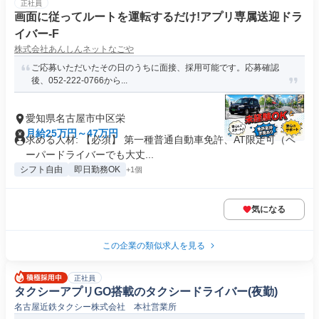
正社員
画面に従ってルートを運転するだけ!アプリ専属送迎ドラ
イバー-F
株式会社あんしんネットなごや
ご応募いただいたその日のうちに面接、採用可能です。応募確認
後、052-222-0766から...
愛知県名古屋市中区栄
月給25万円～47万円
求める人材: 【必須】 第一種普通自動車免許、AT限定可（ペ
ーパードライバーでも大丈...
シフト自由
即日勤務OK
+1個
気になる
この企業の類似求人を見る
正社員
タクシーアプリGO搭載のタクシードライバー(夜勤)
名古屋近鉄タクシー株式会社 本社営業所