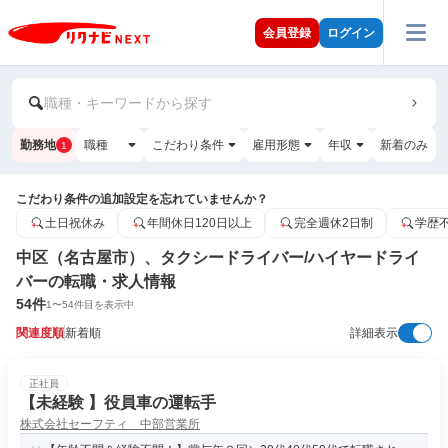
会員登録
ログイン
職種・キーワードから探す
勤務地
職種
こだわり条件
雇用形態
年収
新着のみ
1
こだわり条件の追加設定を忘れていませんか？
土日祝休み
年間休日120日以上
完全週休2日制
学歴
中区（名古屋市）、タクシードライバー/ハイヤードライ
バーの転職・求人情報
54
件
1
〜
54
件目を表示中
関連度順
新着順
詳細表示
正社員
【未経験 】役員車の運転手
株式会社セーフティ 中部営業所