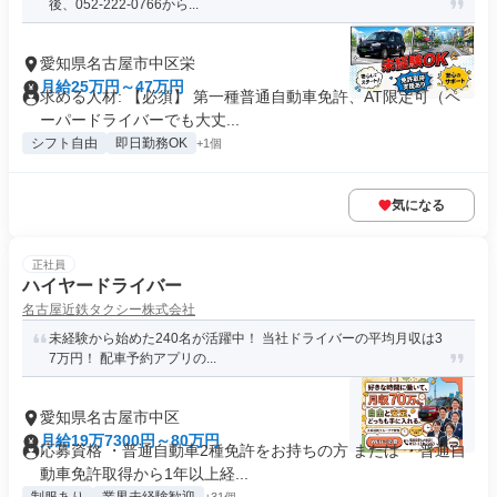
後、052-222-0766から...
愛知県名古屋市中区栄
月給25万円～47万円
求める人材: 【必須】 第一種普通自動車免許、AT限定可（ペ
ーパードライバーでも大丈...
シフト自由
即日勤務OK
+1個
気になる
正社員
ハイヤードライバー
名古屋近鉄タクシー株式会社
未経験から始めた240名が活躍中！ 当社ドライバーの平均月収は3
7万円！ 配車予約アプリの...
愛知県名古屋市中区
月給19万7300円～80万円
応募資格 ・普通自動車2種免許をお持ちの方 または ・普通自
動車免許取得から1年以上経...