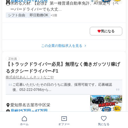
月給25万円～47万円
求める人材: 【必須】 第一種普通自動車免許、AT限定可（ペ
ーパードライバーでも大丈...
シフト自由
即日勤務OK
+1個
気になる
この企業の類似求人を見る
正社員
【トラックドライバー必見】無理なく働きガッツリ稼げ
るタクシードライバー-F1
株式会社あんしんネットなごや
ご応募いただいたその日のうちに面接、採用可能です。応募確認
後、052-222-0766から...
愛知県名古屋市中区栄
月給25万円～47万円
求める人材: 【必須】 第一種普通自動車免許、AT限定可（ペ
ーパードライバーでも大丈...
ホーム
オファー
気になる
シフト自由
即日勤務OK
+1個