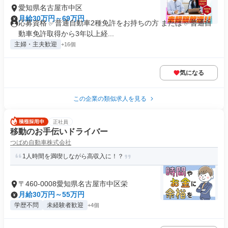
愛知県名古屋市中区
月給30万円～69万円
応募資格 ✅普通自動車2種免許をお持ちの方 または ✅普通自
動車免許取得から3年以上経...
主婦・主夫歓迎
+16個
気になる
この企業の類似求人を見る
正社員
移動のお手伝いドライバー
つばめ自動車株式会社
1人時間を満喫しながら高収入に！？
〒460-0008愛知県名古屋市中区栄
月給30万円～55万円
学歴不問
未経験者歓迎
+4個