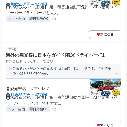
月給25万円～47万円
求める人材: 【必須】 第一種普通自動車免許、AT限定可（ペ
ーパードライバーでも大丈...
シフト自由
即日勤務OK
+1個
気になる
正社員
海外の観光客に日本をガイド!観光ドライバー-F1
株式会社あんしんネットなごや
ご応募いただいたその日のうちに面接、採用可能です。応募確認
後、052-222-0766から...
愛知県名古屋市中区栄
月給25万円～47万円
求める人材: 【必須】 第一種普通自動車免許、AT限定可（ペ
ーパードライバーでも大丈...
シフト自由
即日勤務OK
+1個
気になる