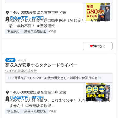
〒460-0008愛知県名古屋市中区栄
月給30万円～55万円
求めている人材 要普通自動車免許（AT限定可） ★学歴・経
験・年齢不問！ ★普段運転...
制服あり
業界未経験歓迎
+34個
気になる
NEW
正社員
高収入が安定するタクシードライバー
つばめ自動車株式会社
✅普通免許でOK✅20・30代の男女ともに活躍中✅保証月給有
〒460-0008愛知県名古屋市中区栄
月給30万円～55万円
求めている人材 年齢や、これまでのキャリアは 一切関係あり
ません！ ◎未経験者歓迎 ...
制服あり
業界未経験歓迎
+34個