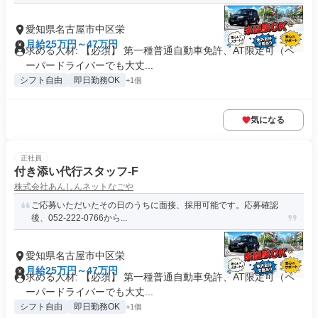
愛知県名古屋市中区栄
月給25万円～47万円
求める人材: 【必須】 第一種普通自動車免許、AT限定可（ペ
ーパードライバーでも大丈...
シフト自由
即日勤務OK
+1個
気になる
正社員
付き添い代行スタッフ-F
株式会社あんしんネットなごや
ご応募いただいたその日のうちに面接、採用可能です。応募確認
後、052-222-0766から...
愛知県名古屋市中区栄
月給25万円～47万円
求める人材: 【必須】 第一種普通自動車免許、AT限定可（ペ
ーパードライバーでも大丈...
シフト自由
即日勤務OK
+1個