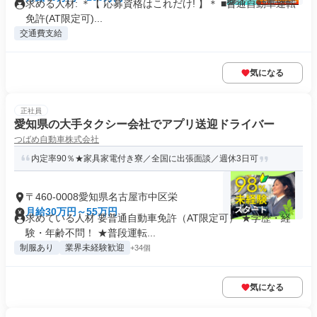
求める人材: ＊【 応募資格はこれだけ! 】＊ ■普通自動車運転
免許(AT限定可)...
交通費支給
気になる
正社員
愛知県の大手タクシー会社でアプリ送迎ドライバー
つばめ自動車株式会社
内定率90％★家具家電付き寮／全国に出張面談／週休3日可
〒460-0008愛知県名古屋市中区栄
月給30万円～55万円
求めている人材 要普通自動車免許（AT限定可） ★学歴・経
験・年齢不問！ ★普段運転...
制服あり
業界未経験歓迎
+34個
気になる