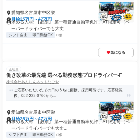
愛知県名古屋市中区栄
月給25万円～47万円
求める人材: 【必須】 第一種普通自動車免許、AT限定可（ペ
ーパードライバーでも大丈...
シフト自由
即日勤務OK
+1個
気になる
正社員
働き改革の最先端 選べる勤務形態プロドライバー-F
株式会社あんしんネットなごや
ご応募いただいたその日のうちに面接、採用可能です。応募確認
後、052-222-0766から...
愛知県名古屋市中区栄
月給25万円～47万円
求める人材: 【必須】 第一種普通自動車免許、AT限定可（ペ
ーパードライバーでも大丈...
シフト自由
即日勤務OK
+1個