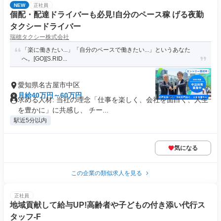
NEW
正社員
個配・配達ドライバーも必見!自分のペース稼 げる夜勤
タクシードライバー
瑞穂タクシー株式会社
「楽に働きたい...」「自分のペースで働きたい...」というあなた
へ。[GO][S.RID...
愛知県名古屋市中区
月給40万円～60万円
求める人材: 当社の理念「仕事を楽しく、会社を面白く、人生
を豊かに」に共感し、 チー...
駅近5分以内
気になる
この企業の類似求人を見る
正社員
地域貢献して給与UP!高齢者や子どもの付き添い代行ス
タッフ-F