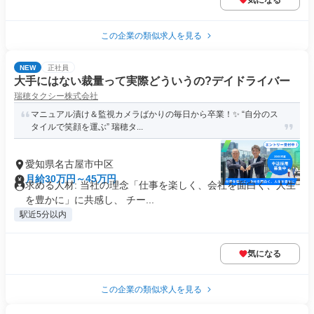
気になる
この企業の類似求人を見る
NEW
正社員
大手にはない裁量って実際どういうの?デイドライバー
瑞穂タクシー株式会社
マニュアル漬け＆監視カメラばかりの毎日から卒業！✨ “自分のス
タイルで笑顔を運ぶ” 瑞穂タ...
愛知県名古屋市中区
月給30万円～45万円
求める人材: 当社の理念「仕事を楽しく、会社を面白く、人生
を豊かに」に共感し、 チー...
駅近5分以内
気になる
この企業の類似求人を見る