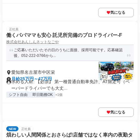
気になる
正社員
働くパパママも安心 託児所完備のプロドライバー-F
株式会社あんしんネットなごや
ご応募いただいたその日のうちに面接、採用可能です。応募確認
後、052-222-0766から...
愛知県名古屋市中区栄
月給25万円～47万円
求める人材: 【必須】 第一種普通自動車免許、AT限定可（ペ
ーパードライバーでも大丈...
シフト自由
即日勤務OK
+1個
気になる
NEW
正社員
煩わしい人間関係とおさらば!店舗ではなく車内の夜勤タ