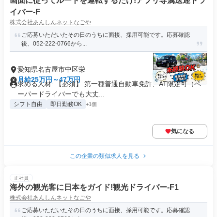
画面に従ってルートを運転するだけ!アプリ専属送迎ドラ
イバー-F
株式会社あんしんネットなごや
ご応募いただいたその日のうちに面接、採用可能です。応募確認
後、052-222-0766から...
愛知県名古屋市中区栄
月給25万円～47万円
求める人材: 【必須】 第一種普通自動車免許、AT限定可（ペ
ーパードライバーでも大丈...
シフト自由
即日勤務OK
+1個
気になる
この企業の類似求人を見る
正社員
海外の観光客に日本をガイド!観光ドライバー-F1
株式会社あんしんネットなごや
ご応募いただいたその日のうちに面接、採用可能です。応募確認