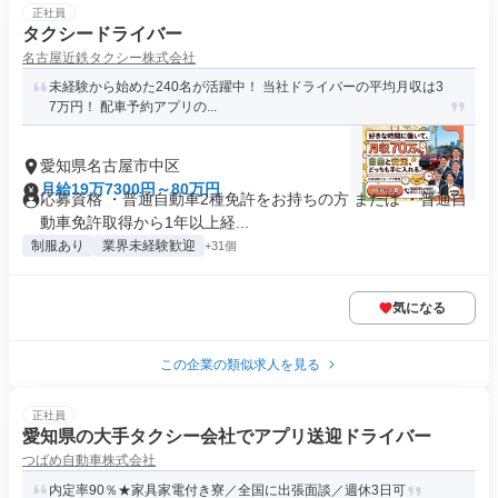
正社員
タクシードライバー
名古屋近鉄タクシー株式会社
未経験から始めた240名が活躍中！ 当社ドライバーの平均月収は3
7万円！ 配車予約アプリの...
愛知県名古屋市中区
月給19万7300円～80万円
応募資格 ・普通自動車2種免許をお持ちの方 または ・普通自
動車免許取得から1年以上経...
制服あり
業界未経験歓迎
+31個
気になる
この企業の類似求人を見る
正社員
愛知県の大手タクシー会社でアプリ送迎ドライバー
つばめ自動車株式会社
内定率90％★家具家電付き寮／全国に出張面談／週休3日可