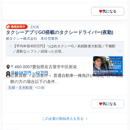
気になる
正社員
タクシーアプリGO搭載のタクシードライバー(夜勤)
都タクシー株式会社 本社営業所
【平均年収400万円】つばめタクシーG／未経験者大歓迎／千種駅
／柔軟なシフト／頑張った分収...
〒460-0007愛知県名古屋市中区新栄
月給28万円～42万円
応募資格 ＜必須条件＞ 普通自動車一種免許(AT限定可) ※未経
験の方の場合以下の条件...
主婦・主夫歓迎
+21個
気になる
この企業の類似求人を見る