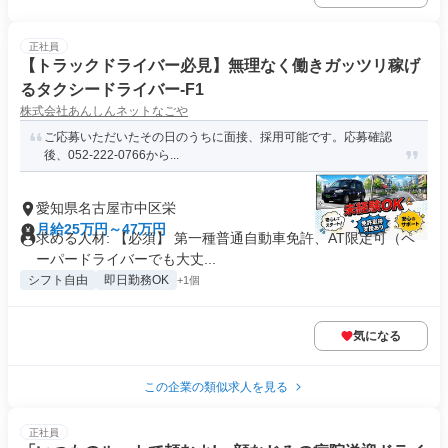
正社員
【トラックドライバー必見】無理なく働きガッツリ稼げ
るタクシードライバー-F1
株式会社あんしんネットなごや
ご応募いただいたその日のうちに面接、採用可能です。応募確認
後、052-222-0766から...
愛知県名古屋市中区栄
月給25万円～47万円
求める人材: 【必須】 第一種普通自動車免許、AT限定可（ペ
ーパードライバーでも大丈...
シフト自由
即日勤務OK
+1個
気になる
この企業の類似求人を見る
正社員