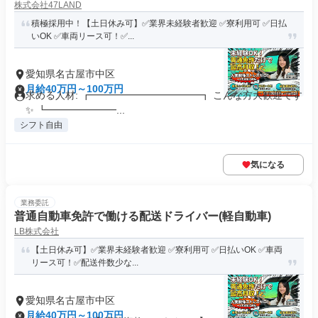
株式会社47LAND
積極採用中！【土日休み可】✅業界未経験者歓迎 ✅寮利用可 ✅日払
いOK ✅車両リース可！✅...
愛知県名古屋市中区
月給40万円～100万円
求める人材: ┏━━━━━━━━━━━┓ こんな方大歓迎です
✨ ┗━━━━━━━...
シフト自由
気になる
業務委託
普通自動車免許で働ける配送ドライバー(軽自動車)
LB株式会社
【土日休み可】✅業界未経験者歓迎 ✅寮利用可 ✅日払いOK ✅車両
リース可！✅配送件数少な...
愛知県名古屋市中区
月給40万円～100万円