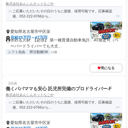
株式会社あんしんネットなごや
ご応募いただいたその日のうちに面接、採用可能です。応募確認
後、052-222-0766から...
愛知県名古屋市中区栄
月給25万円～47万円
求める人材: 【必須】 第一種普通自動車免許、AT限定可（ペ
ーパードライバーでも大丈...
シフト自由
即日勤務OK
+1個
気になる
正社員
働くパパママも安心 託児所完備のプロドライバー-F
株式会社あんしんネットなごや
ご応募いただいたその日のうちに面接、採用可能です。応募確認
後、052-222-0766から...
愛知県名古屋市中区栄