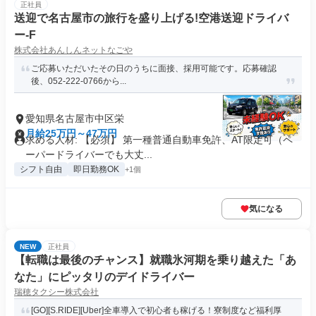
正社員
送迎で名古屋市の旅行を盛り上げる!空港送迎ドライバ
ー-F
株式会社あんしんネットなごや
ご応募いただいたその日のうちに面接、採用可能です。応募確認
後、052-222-0766から...
愛知県名古屋市中区栄
月給25万円～47万円
求める人材: 【必須】 第一種普通自動車免許、AT限定可（ペ
ーパードライバーでも大丈...
シフト自由
即日勤務OK
+1個
気になる
NEW
正社員
【転職は最後のチャンス】就職氷河期を乗り越えた「あ
なた」にピッタリのデイドライバー
瑞穂タクシー株式会社
[GO][S.RIDE][Uber]全車導入で初心者も稼げる！寮制度など福利厚