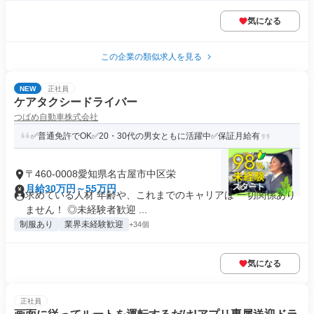
気になる
この企業の類似求人を見る
NEW
正社員
ケアタクシードライバー
つばめ自動車株式会社
✅普通免許でOK✅20・30代の男女ともに活躍中✅保証月給有
〒460-0008愛知県名古屋市中区栄
月給30万円～55万円
求めている人材 年齢や、これまでのキャリアは 一切関係あり
ません！ ◎未経験者歓迎 ...
制服あり
業界未経験歓迎
+34個
気になる
正社員