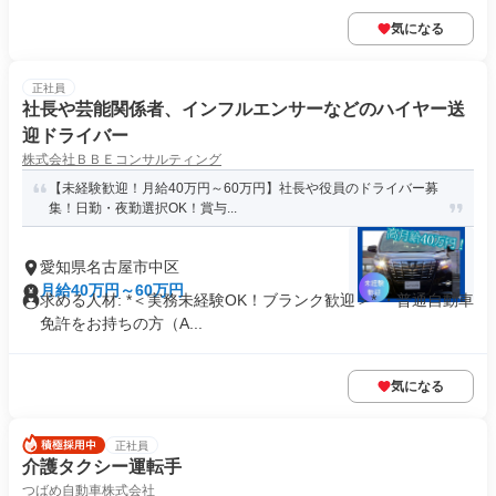
気になる
正社員
社長や芸能関係者、インフルエンサーなどのハイヤー送
迎ドライバー
株式会社ＢＢＥコンサルティング
【未経験歓迎！月給40万円～60万円】社長や役員のドライバー募
集！日勤・夜勤選択OK！賞与...
愛知県名古屋市中区
月給40万円～60万円
求める人材: *＜実務未経験OK！ブランク歓迎＞* ・普通自動車
免許をお持ちの方（A...
気になる
正社員
介護タクシー運転手
つばめ自動車株式会社