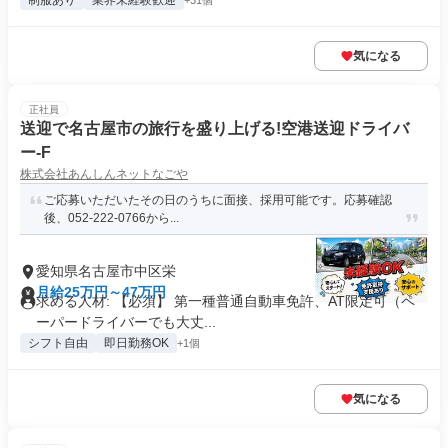
制服あり
業界未経験歓迎
+31個
気になる
正社員
送迎で名古屋市の旅行を盛り上げる!空港送迎ドライバ
ー-F
株式会社あんしんネットなごや
ご応募いただいたその日のうちに面接、採用可能です。応募確認
後、052-222-0766から...
愛知県名古屋市中区栄
月給25万円～47万円
求める人材: 【必須】 第一種普通自動車免許、AT限定可（ペ
ーパードライバーでも大丈...
シフト自由
即日勤務OK
+1個
気になる