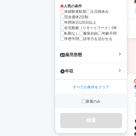
人気の条件
未経験者歓迎
土日祝休み
完全週休2日制
年間休日120日以上
在宅勤務（リモートワーク）OK
転勤なし
服装自由
年齢不問
学歴不問
語学力を活かせる
雇用形態
年収
すべての条件をクリア
新着のみ
検索