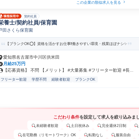
この企業の類似求人を見る
契約社員
栄養士/契約社員/保育園
戸田さくら保育園
【ブランクOK⭕️】資格を活かすお仕事❗️働きやすい環境・残業ほぼナシ✨
愛知県名古屋市中川区供米田
月給25万円
【応募資格】 不問 【メリット】 #大量募集 #フリーター歓迎 #長...
フリーター歓迎
学歴不問
経験者歓迎
ブランクOK
こだわり条件
を設定して求人を絞り込みま
未経験者歓迎
土日祝休み
完全週休2日制
在宅勤務（リモートワーク）OK
転勤なし
服装自由