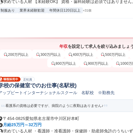
求めている人材 【未経験OK】 資格・歯科経験は必須ではありません。.
制服あり
業界未経験歓迎
年間休日120日以上
+31個
年収
を設定して求人を絞り込みましょ
200万円以上
300万円以上
400万円以上
500万円以上
800万円以上
900万円以上
1000
正社員
学校の保健室でのお仕事(名駅校)
アップビートインターナショナルスクール 名駅校 ※勤務先
看護系の資格は必要ですが、病院のように夜勤はありません♪
〒454-0825愛知県名古屋市中川区好本町
月給25万円～32万円
求めている人材 ・看護師・准看護師・保健師・助産師免許のうちいずれ