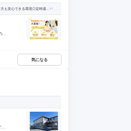
も安心できる環境◎定時退...
..
気になる
..