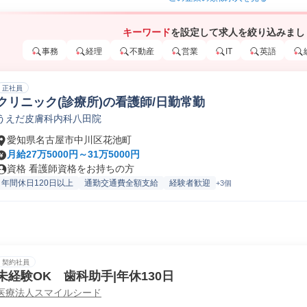
キーワード
を設定して求人を絞り込みまし
事務
経理
不動産
営業
IT
英語
正社員
クリニック(診療所)の看護師/日勤常勤
うえだ皮膚科内科八田院
愛知県名古屋市中川区花池町
月給27万5000円～31万5000円
資格 看護師資格をお持ちの方
年間休日120日以上
通勤交通費全額支給
経験者歓迎
+3個
契約社員
未経験OK 歯科助手|年休130日
医療法人スマイルシード