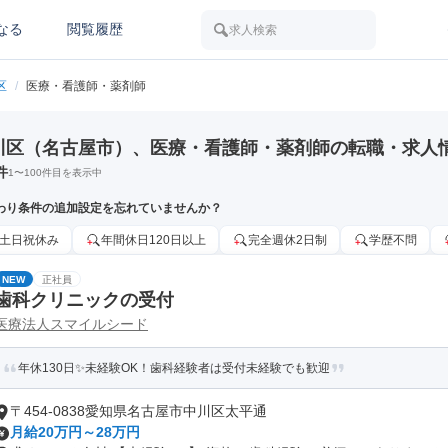
なる
閲覧履歴
求人検索
区
/
医療・看護師・薬剤師
川区（名古屋市）、医療・看護師・薬剤師の転職・求人
件
1
〜
100
件目を表示中
わり条件の追加設定を忘れていませんか？
土日祝休み
年間休日120日以上
完全週休2日制
学歴不問
NEW
正社員
歯科クリニックの受付
医療法人スマイルシード
年休130日✨未経験OK！歯科経験者は受付未経験でも歓迎
〒454-0838愛知県名古屋市中川区太平通
月給20万円～28万円