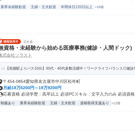
業界未経験歓迎
主婦・主夫歓迎
年間休日120日以上
+18個
正社員
無資格・未経験から始める医療事務(健診・人間ドック)
株式会社ソラスト
【高畑駅よりバス10分】30代・40代多数活躍中！ワークライフバランス◎健診
〒454-0854愛知県名古屋市中川区松年町
月給18万6200円～19万9200円
応募資格 必須学歴：高卒以上 必須PCスキル：文字入力のみ 必須資格・
制服あり
業界未経験歓迎
主婦・主夫歓迎
資格取得支援あり
+12個