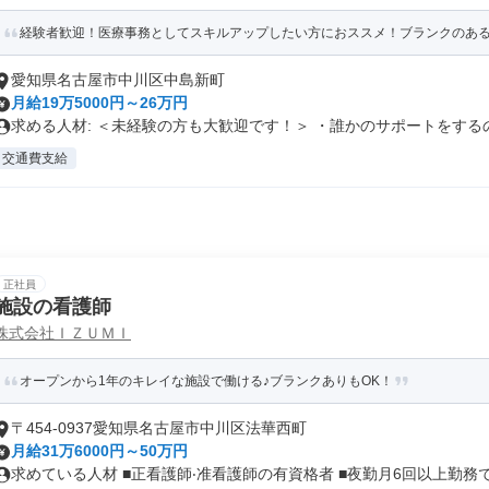
経験者歓迎！医療事務としてスキルアップしたい方におススメ！ブランクのある方
愛知県名古屋市中川区中島新町
月給19万5000円～26万円
求める人材: ＜未経験の方も大歓迎です！＞ ・誰かのサポートをするの.
交通費支給
正社員
施設の看護師
株式会社ＩＺＵＭＩ
オープンから1年のキレイな施設で働ける♪ブランクありもOK！
〒454-0937愛知県名古屋市中川区法華西町
月給31万6000円～50万円
求めている人材 ■正看護師‧准看護師の有資格者 ■夜勤⽉6回以上勤務で.