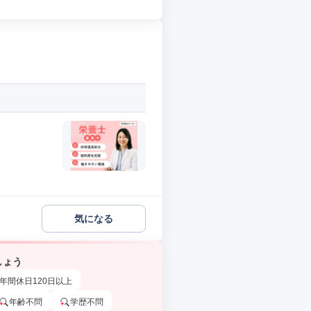
気になる
しょう
年間休日120日以上
年齢不問
学歴不問