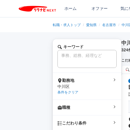
ホーム
オファー
気に
転職・求人トップ
/
愛知県
/
名古屋市
/
中川
中
キーワード
324
こだ
勤務地
中川区
条件をクリア
職種
こだわり条件