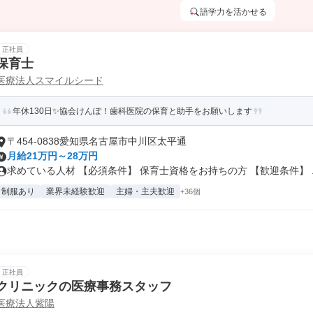
語学力を活かせる
正社員
保育士
医療法人スマイルシード
年休130日✨協会けんぽ！歯科医院の保育と助手をお願いします
〒454-0838愛知県名古屋市中川区太平通
月給21万円～28万円
求めている人材 【必須条件】 保育士資格をお持ちの方 【歓迎条件】 ..
制服あり
業界未経験歓迎
主婦・主夫歓迎
+36個
正社員
クリニックの医療事務スタッフ
医療法人紫陽