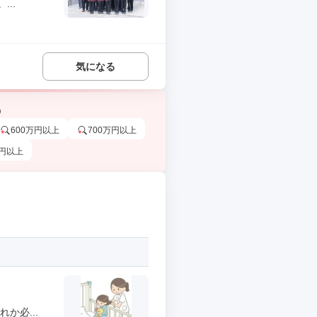
..
気になる
う
600万円以上
700万円以上
万円以上
か必...