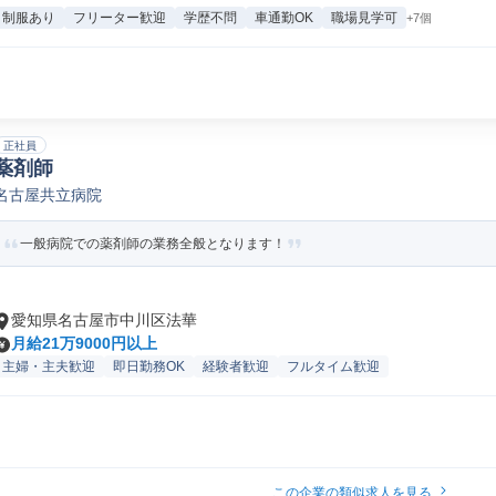
制服あり
フリーター歓迎
学歴不問
車通勤OK
職場見学可
+7個
正社員
薬剤師
名古屋共立病院
一般病院での薬剤師の業務全般となります！
愛知県名古屋市中川区法華
月給21万9000円以上
主婦・主夫歓迎
即日勤務OK
経験者歓迎
フルタイム歓迎
この企業の類似求人を見る