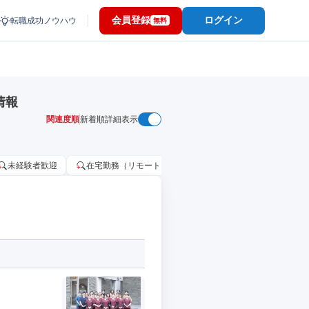
会員登録
ログイン
転職成功ノウハウ
無料
情報
関連度順
新着順
詳細表示
未経験者歓迎
在宅勤務（リモートワーク）OK
家賃補助・住宅手当