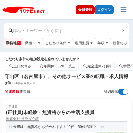
会員登録
ログイン
職種・キーワードから探す
勤務地
職種
こだわり条件
雇用形態
年収
新着のみ
1
こだわり条件の追加設定を忘れていませんか？
土日祝休み
年間休日120日以上
完全週休2日制
学歴
守山区（名古屋市）、その他サービス業の転職・求人情報
9
件
1
〜
9
件目を表示中
関連度順
新着順
詳細表示
正社員
(正社員)未経験・無資格からの生活支援員
株式会社 サラダ介護
未経験、無資格から始めれます！40代・50代活躍中！