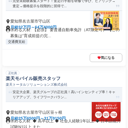
完全未経験募集スタート！査定の手順を研修で学び、ヒアリング→
査定→価格提示を段階的に習得で...
愛知県名古屋市守山区
月給32万円～64万4000円
求める人材: 【必須】 要普通自動車免許（AT限定可） 【この
募集は“育成前提の完...
交通費支給
気になる
正社員
楽天モバイル販売スタッフ
楽天トータルソリューションズ株式会社
安定大企業、楽天グループの正社員！高いインセンティブ率！キャ
リアアップ、ライフワークバラン...
愛知県名古屋市守山区笹ヶ根
月給25万6500円～31万9150円
求める人材: ◆ 高卒以上 ◆ 社会人経験1年以上 ◆ 日本語能力
試験N1以上 また...