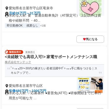
愛知県名古屋市守山区竜泉寺
月給26万円～31万円
求める人材: 要 普通自動車免許（AT限定可） 上記以外は資
格や経験不問 ・40...
即日勤務OK
残業なし
+1個
気になる
業務委託
<未経験でも高収入可!> 家電サポートメンテナンス職
株式会社サンテック
˚✧₊⁎ ⁎20〜30代の稼ぎたい若者活躍中!!˚✧₊⁎ ⁎手に職をつける｜ス
キルアップで...
愛知県名古屋市守山区
年俸480万円～1000万円
求める人材: ✅️応募条件 ●要普免(AT可) ●研修開始までに車の
用意が可能な方 ...