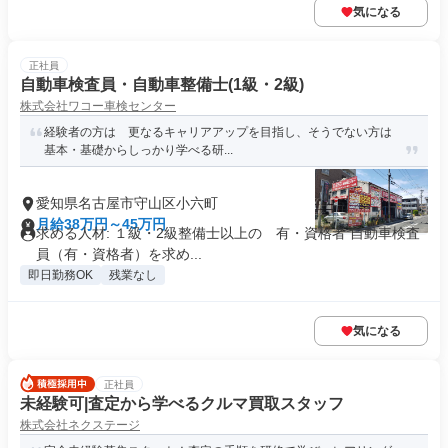
気になる
正社員
自動車検査員・自動車整備士(1級・2級)
株式会社ワコー車検センター
経験者の方は 更なるキャリアアップを目指し、そうでない方は
基本・基礎からしっかり学べる研...
愛知県名古屋市守山区小六町
月給38万円～45万円
求める人材: １級・2級整備士以上の 有・資格者 自動車検査
員（有・資格者）を求め...
即日勤務OK
残業なし
気になる
正社員
未経験可|査定から学べるクルマ買取スタッフ
株式会社ネクステージ