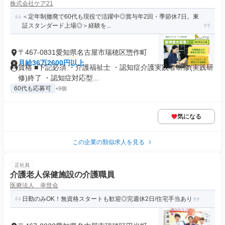
株式会社ケア21
＜定年制撤廃で60代も現役で活躍中◎賞与年2回・季節休7日。東
証スタンダード上場◎＞経験を...
〒467-0831愛知県名古屋市瑞穂区惣作町
月給36万2600円以上
資格 ■下記必須 ・介護福祉士 ・認知症介護実践者研修(実践研
修)終了 ・認知症対応型...
60代も応募可
+9個
気になる
この企業の類似求人を見る
正社員
介護老人保健施設の介護職員
医療法人 幸世会
日勤のみOK！無資格スタートも歓迎◎完週休2日/住宅手当あり