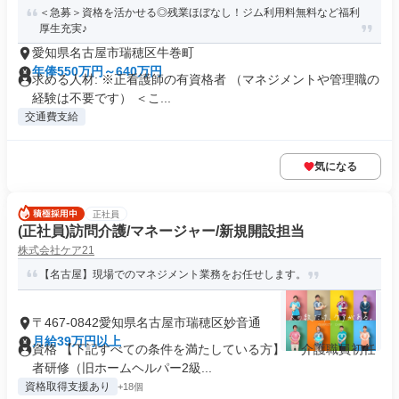
＜急募＞資格を活かせる◎残業ほぼなし！ジム利用料無料など福利
厚生充実♪
愛知県名古屋市瑞穂区牛巻町
年俸550万円～640万円
求める人材: ※正看護師の有資格者 （マネジメントや管理職の
経験は不要です） ＜こ...
交通費支給
気になる
正社員
(正社員)訪問介護/マネージャー/新規開設担当
株式会社ケア21
【名古屋】現場でのマネジメント業務をお任せします。
〒467-0842愛知県名古屋市瑞穂区妙音通
月給39万円以上
資格 【下記すべての条件を満たしている方】 ・介護職員初任
者研修（旧ホームヘルパー2級...
資格取得支援あり
+18個