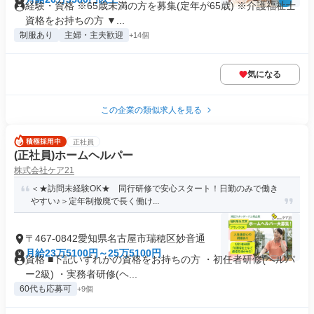
経験・資格 ※65歳未満の方を募集(定年が65歳) ※介護福祉士
資格をお持ちの方 ▼...
制服あり
主婦・主夫歓迎
+14個
気になる
この企業の類似求人を見る
正社員
(正社員)ホームヘルパー
株式会社ケア21
＜★訪問未経験OK★ 同行研修で安心スタート！日勤のみで働き
やすい♪＞定年制撤廃で長く働け...
〒467-0842愛知県名古屋市瑞穂区妙音通
月給23万5100円～25万5100円
資格 ■下記いずれかの資格をお持ちの方 ・初任者研修(ヘルパ
ー2級) ・実務者研修(ヘ...
60代も応募可
+9個