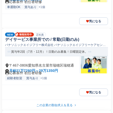
応募条件 初任者研修
車通勤OK
賞与あり
+1個
気になる
NEW
正社員
デイサービス事業所での / 常勤(日勤のみ)
パナソニックエイジフリー株式会社 パナソニックエイジフリーケアセンタ
ー瑞穂・デイサービスStep
賞与年2回（7月・12月）！日勤のみ募集！日曜固定休。
〒467-0806愛知県名古屋市瑞穂区瑞穂通
月給21万7280円～29万1350円
応募条件 初任者研修
経験者歓迎
賞与あり
+1個
気になる
この企業の類似求人を見る