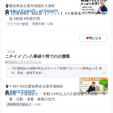
愛知県名古屋市瑞穂区大喜町
月給24万2000円～28万8000円
【応募資格】 相談員 【メリット】 #大量募集 #フリーター歓
迎 #長期 #学歴不問...
フリーター歓迎
学歴不問
+2個
気になる
正社員
ニチイメゾン八事緑ケ岡での介護職
株式会社ニチイケアパレス
【介護福祉士/経験4年以上/キャリア採用/フルシフト(夜勤あり)】賞
与・昇給・資格手当有！...
〒467-0031愛知県名古屋市瑞穂区
月給28万3500円
資格 ・介護福祉士 ・常勤で4年以上の介護現場での経験 ・早
番・日勤・遅番・夜勤の交代...
資格取得支援あり
+10個