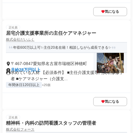
気になる
正社員
居宅介護支援事業所の主任ケアマネジャー
株式会社だいふく
年収600万以上可✨主任20名在籍！相談しながら成長できる✨
〒467-0847愛知県名古屋市瑞穂区神穂町
月給28万円以上
求めている人材 【必須条件】 ■主任介護支援専門員研修修了
者 ■ケアマネジャー（介護支...
年間休日120日以上
+25個
気になる
正社員
精神科・内科の訪問看護スタッフの管理者
株式会社フォース