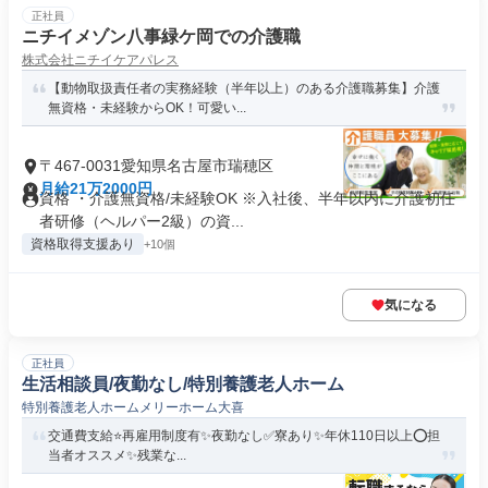
正社員
ニチイメゾン八事緑ケ岡での介護職
株式会社ニチイケアパレス
【動物取扱責任者の実務経験（半年以上）のある介護職募集】介護
無資格・未経験からOK！可愛い...
〒467-0031愛知県名古屋市瑞穂区
月給21万2000円
資格 ・介護無資格/未経験OK ※入社後、半年以内に介護初任
者研修（ヘルパー2級）の資...
資格取得支援あり
+10個
気になる
正社員
生活相談員/夜勤なし/特別養護老人ホーム
特別養護老人ホームメリーホーム大喜
交通費支給⭐️再雇用制度有✨夜勤なし✅️寮あり✨年休110日以上⭕️担
当者オススメ✨残業な...