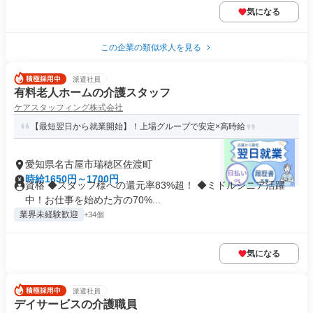
気になる
この企業の類似求人を見る
派遣社員
有料老人ホームの介護スタッフ
ケアスタッフィング株式会社
【最短翌日から就業開始】！上場グループで安定×高時給
愛知県名古屋市瑞穂区佐渡町
時給1650円～1700円
資格 ◆スタッフ様への還元率83%超！ ◆ミドルシニア活躍
中！お仕事を始めた方の70%...
業界未経験歓迎
+34個
気になる
派遣社員
デイサービスの介護職員