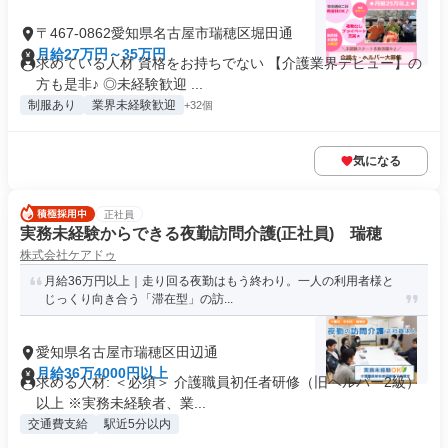
〒467-0862愛知県名古屋市瑞穂区堀田通
月給27万円～35万円
求めている人材 資格をお持ちでない 【介護業界デビュー】の
方も是非♪ ◎未経験歓迎 ...
制服あり
業界未経験歓迎
+32個
気になる
正社員
実務未経験からできる夜勤訪問介護(正社員) 瑞穂
株式会社ケアドゥ
月給36万円以上｜走り回る夜勤はもう終わり。一人の利用者様と
じっくり向き合う「滞在型」の訪...
愛知県名古屋市瑞穂区田辺通
月給36万4000円以上
求める人材: ＜必須＞ 介護職員初任者研修（旧ヘルパー2級）
以上 ※実務未経験者、業...
交通費支給
駅近5分以内