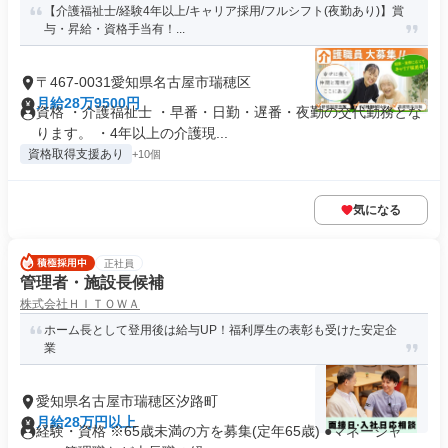
【介護福祉士/経験4年以上/キャリア採用/フルシフト(夜勤あり)】賞
与・昇給・資格手当有！...
〒467-0031愛知県名古屋市瑞穂区
月給28万9500円
資格 ・介護福祉士 ・早番・日勤・遅番・夜勤の交代勤務とな
ります。 ・4年以上の介護現...
資格取得支援あり
+10個
気になる
正社員
管理者・施設長候補
株式会社ＨＩＴＯＷＡ
ホーム長として登用後は給与UP！福利厚生の表彰も受けた安定企
業
愛知県名古屋市瑞穂区汐路町
月給28万円以上
経験・資格 ※65歳未満の方を募集(定年65歳) ●マネージャ