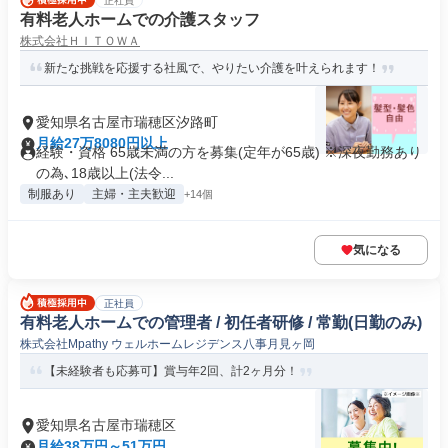
正社員
有料老人ホームでの介護スタッフ
株式会社ＨＩＴＯＷＡ
新たな挑戦を応援する社風で、やりたい介護を叶えられます！
愛知県名古屋市瑞穂区汐路町
月給27万8080円以上
経験・資格 65歳未満の方を募集(定年が65歳) ※深夜勤務あり
の為､18歳以上(法令...
制服あり
主婦・主夫歓迎
+14個
気になる
正社員
有料老人ホームでの管理者 / 初任者研修 / 常勤(日勤のみ)
株式会社Mpathy ウェルホームレジデンス八事月見ヶ岡
【未経験者も応募可】賞与年2回、計2ヶ月分！
愛知県名古屋市瑞穂区
月給38万円～51万円