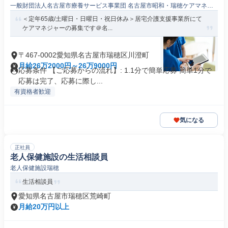
一般財団法人名古屋市療養サービス事業団 名古屋市昭和・瑞穂ケアマネー
ジメントセンター
＜定年65歳/土曜日・日曜日・祝日休み＞居宅介護支援事業所にて
ケアマネジャーの募集です＠名...
〒467-0002愛知県名古屋市瑞穂区川澄町
月給26万2000円～26万9000円
応募条件 【ご応募からの流れ】: 1.1分で簡単応募 簡単1分で
応募は完了、応募に際し...
有資格者歓迎
気になる
正社員
老人保健施設の生活相談員
老人保健施設瑞穂
生活相談員
愛知県名古屋市瑞穂区荒崎町
月給20万円以上