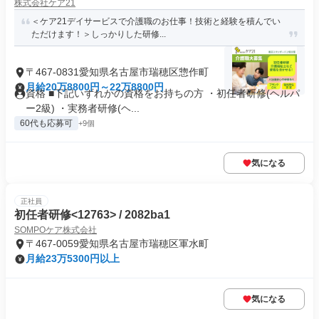
株式会社ケア21
＜ケア21デイサービスで介護職のお仕事！技術と経験を積んでい
ただけます！＞しっかりした研修...
〒467-0831愛知県名古屋市瑞穂区惣作町
月給20万8800円～22万8800円
資格 ■下記いずれかの資格をお持ちの方 ・初任者研修(ヘルパ
ー2級) ・実務者研修(ヘ...
60代も応募可
+9個
気になる
正社員
初任者研修<12763> / 2082ba1
SOMPOケア株式会社
〒467-0059愛知県名古屋市瑞穂区軍水町
月給23万5300円以上
気になる