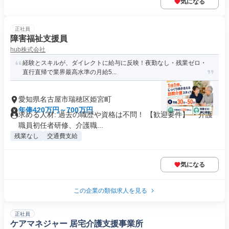
気になる
正社員
障害福祉支援員
hub株式会社
経験とスキルが、ダイレクトに給与に反映！夜勤なし・残業ゼロ・
直行直帰で業界最高水準の月給5...
愛知県名古屋市瑞穂区姫宮町
年俸420万円～700万円
求める人材: 過去の職歴や資格は不問！ 【歓迎要件】 ・介護
職員初任者研修、介護職...
残業なし
交通費支給
気になる
この企業の類似求人を見る
正社員
ケアマネジャー 居宅介護支援事業所