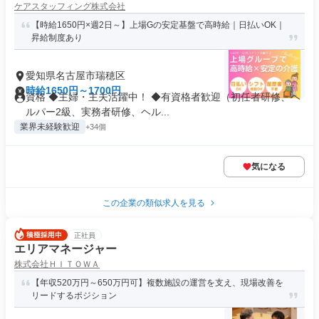
ケアスタッフィング株式会社
【時給1650円×週2日～】上場Gの安定基盤で高時給｜日払いOK｜
昇給制度あり
愛知県名古屋市瑞穂区
時給1650円～1700円
資格 ◆主婦・主夫活躍中！ ◆有資格者歓迎（初任者研修、ヘ
ルパー2級、実務者研修、ヘル...
業界未経験歓迎
+34個
気になる
この企業の類似求人を見る
正社員
エリアマネージャー
株式会社ＨＩＴＯＷＡ
【年収520万円～650万円可】複数施設の運営を支え、現場改善を
リードするポジション