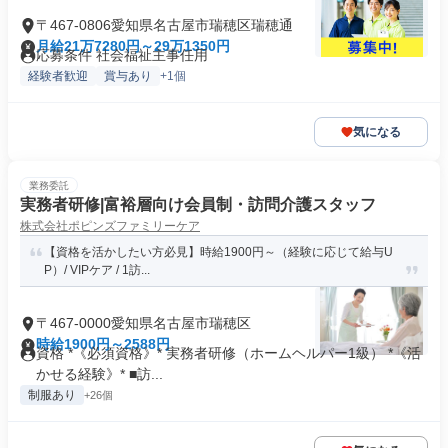
〒467-0806愛知県名古屋市瑞穂区瑞穂通
月給21万7280円～29万1350円
応募条件 社会福祉主事任用
経験者歓迎
賞与あり
+1個
気になる
業務委託
実務者研修|富裕層向け会員制・訪問介護スタッフ
株式会社ポピンズファミリーケア
【資格を活かしたい方必見】時給1900円～（経験に応じて給与U
P）/ VIPケア / 1訪...
〒467-0000愛知県名古屋市瑞穂区
時給1900円～2588円
資格 *《必須資格》* 実務者研修（ホームヘルパー1級） *《活
かせる経験》* ■訪...
制服あり
+26個