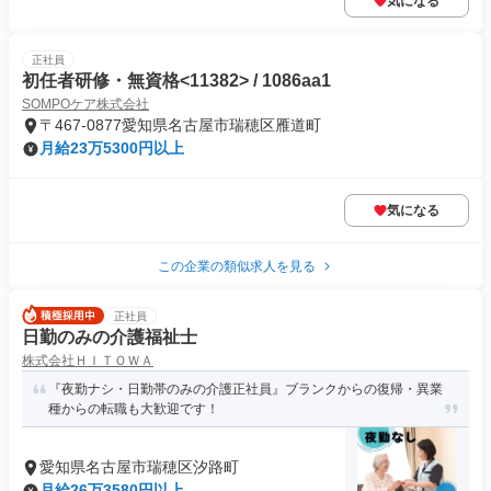
気になる
正社員
初任者研修・無資格<11382> / 1086aa1
SOMPOケア株式会社
〒467-0877愛知県名古屋市瑞穂区雁道町
月給23万5300円以上
気になる
この企業の類似求人を見る
正社員
日勤のみの介護福祉士
株式会社ＨＩＴＯＷＡ
『夜勤ナシ・日勤帯のみの介護正社員』ブランクからの復帰・異業
種からの転職も大歓迎です！
愛知県名古屋市瑞穂区汐路町
月給26万3580円以上