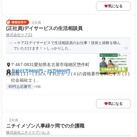
気になる
正社員
(正社員)デイサービスの生活相談員
株式会社ケア21
＜ケア21デイサービスで生活相談員のお仕事！技術と経験を積ん
でいただけます！＞しっかりした...
〒467-0831愛知県名古屋市瑞穂区惣作町
月給23万8800円～25万8800円
資格 (１)～(３)のいずれかかつ (４)の資格要件を満たす方 (１)
社会福祉士 (...
60代も応募可
+9個
気になる
正社員
ニチイメゾン八事緑ケ岡での介護職
株式会社ニチイケアパレス