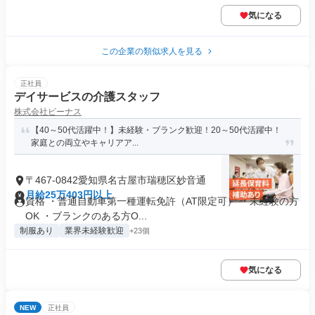
気になる
この企業の類似求人を見る
正社員
デイサービスの介護スタッフ
株式会社ビーナス
【40～50代活躍中！】未経験・ブランク歓迎！20～50代活躍中！
家庭との両立やキャリアア...
〒467-0842愛知県名古屋市瑞穂区妙音通
月給25万403円以上
資格 ・普通自動車第一種運転免許（AT限定可） ・未経験の方
OK ・ブランクのある方O...
制服あり
業界未経験歓迎
+23個
気になる
NEW
正社員