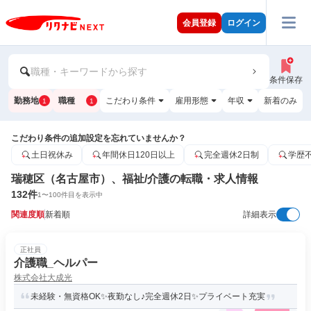
会員登録
ログイン
職種・キーワードから探す
条件保存
勤務地
職種
こだわり条件
雇用形態
年収
新着のみ
1
1
こだわり条件の追加設定を忘れていませんか？
土日祝休み
年間休日120日以上
完全週休2日制
学歴
瑞穂区（名古屋市）、福祉/介護の転職・求人情報
132
件
1
〜
100
件目を表示中
関連度順
新着順
詳細表示
正社員
介護職_ヘルパー
株式会社大成光
未経験・無資格OK✨夜勤なし♪完全週休2日✨プライベート充実