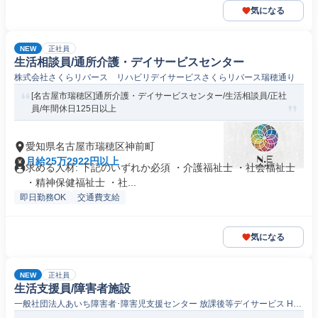
気になる
NEW
正社員
生活相談員/通所介護・デイサービスセンター
株式会社さくらリバース リハビリデイサービスさくらリバース瑞穂通り
[名古屋市瑞穂区]通所介護・デイサービスセンター/生活相談員/正社
員/年間休日125日以上
愛知県名古屋市瑞穂区神前町
月給25万2922円以上
求める人材: 下記のいずれか必須 ・介護福祉士 ・社会福祉士
・精神保健福祉士 ・社...
即日勤務OK
交通費支給
気になる
NEW
正社員
生活支援員/障害者施設
一般社団法人あいち障害者･障害児支援センター 放課後等デイサービス Hutt
e