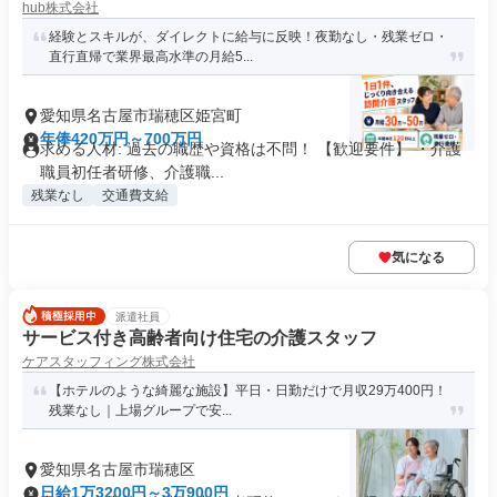
hub株式会社
経験とスキルが、ダイレクトに給与に反映！夜勤なし・残業ゼロ・
直行直帰で業界最高水準の月給5...
愛知県名古屋市瑞穂区姫宮町
年俸420万円～700万円
求める人材: 過去の職歴や資格は不問！ 【歓迎要件】 ・介護
職員初任者研修、介護職...
残業なし
交通費支給
気になる
派遣社員
サービス付き高齢者向け住宅の介護スタッフ
ケアスタッフィング株式会社
【ホテルのような綺麗な施設】平日・日勤だけで月収29万400円！
残業なし｜上場グループで安...
愛知県名古屋市瑞穂区
日給1万3200円～3万900円