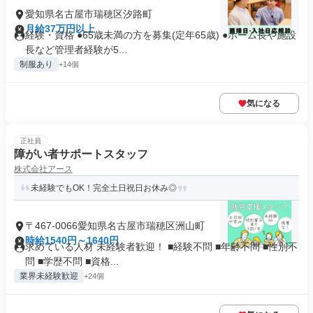
愛知県名古屋市瑞穂区汐路町
月給37万円以上
経験・資格 ●65歳未満の方を募集(定年65歳) ●ホーム長や施設
長など管理者経験が5...
制服あり
+14個
気になる
正社員
障がい者サポートスタッフ
株式会社アース
未経験でもOK！完全土日祝日お休み◎
〒467-0066愛知県名古屋市瑞穂区洲山町
時給1540円～1640円
求めている人材 未経験者歓迎！ ■経験不問 ■年齢不問 ■性別不
問 ■学歴不問 ■資格...
業界未経験歓迎
+24個