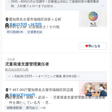
20代～40代の方が活躍中！応募後は当社にて面接対策や履歴書添
削、入社後フォローまでお任せ...
愛知県名古屋市瑞穂区弥富ヶ丘町
月給23万円～26万円
求める人材: 社会福祉士 / その他
即日勤務OK
交通費支給
気になる
正社員
児童発達支援管理責任者
株式会社MAYU恩
＜月給38.3万円～＞オープニング募集 賞与年2回
〒467-0027愛知県名古屋市瑞穂区田辺通
月給38万3350円
必要資格・経験 ＜必須＞ ・児童発達支援管理責任者の資格要
件を満たしている方 ・児...
経験者歓迎
賞与あり
+3個