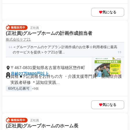
気になる
正社員
(正社員)グループホームの計画作成担当者
株式会社ケア21
＜グループホームのケアプラン計画作成のお仕事☆利用者様に最高
のサービスを提供＞ケア21が運...
〒467-0831愛知県名古屋市瑞穂区惣作町
月給27万8800円以上
資格 ■下記資格をお持ちの方 ・介護支援専門員 ・認知症介護
実践者研修 ＊認知症実践...
60代も応募可
+9個
気になる
正社員
(正社員)グループホームのホーム長