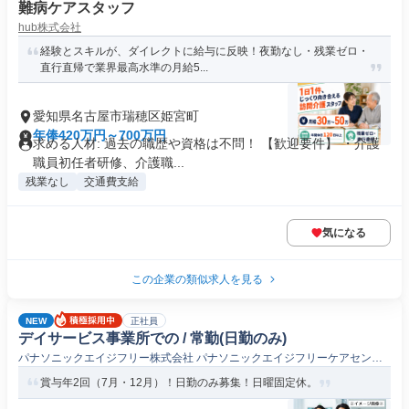
難病ケアスタッフ
hub株式会社
経験とスキルが、ダイレクトに給与に反映！夜勤なし・残業ゼロ・
直行直帰で業界最高水準の月給5...
愛知県名古屋市瑞穂区姫宮町
年俸420万円～700万円
求める人材: 過去の職歴や資格は不問！ 【歓迎要件】 ・介護
職員初任者研修、介護職...
残業なし
交通費支給
気になる
この企業の類似求人を見る
NEW
正社員
デイサービス事業所での / 常勤(日勤のみ)
パナソニックエイジフリー株式会社 パナソニックエイジフリーケアセンタ
ー瑞穂・デイサービスStep
賞与年2回（7月・12月）！日勤のみ募集！日曜固定休。