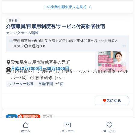
この企業の類似求人を見る
正社員
介護職員/再雇用制度有/サービス付高齢者住宅
カミングホーム瑞穂
交通費支給⭐️再雇用制度有✨定年65歳✅️年休110日以上✨担当者オ
ススメ⭕️車通勤ＯＫ
愛知県名古屋市瑞穂区井の元町
月給22万7000円～36万1000円
【応募資格】 介護福祉士/介護職・ヘルパー/初任者研修（ヘル
パー2級）/実務者研修（ヘ...
フリーター歓迎
学歴不問
+2個
気になる
NEW
正社員
介護スタッフ(正社員)※無資格
株式会社キート
ホーム
オファー
気になる