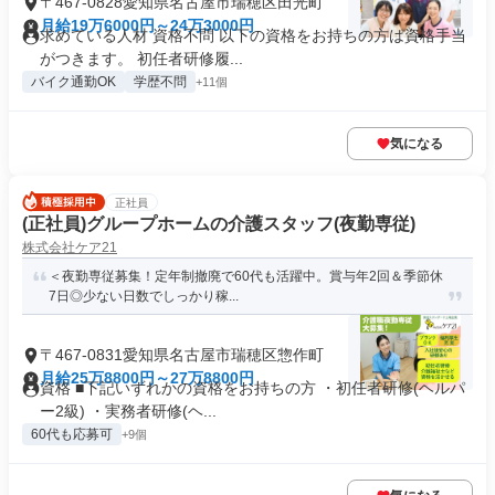
〒467-0828愛知県名古屋市瑞穂区田光町
月給19万6000円～24万3000円
求めている人材 資格不問 以下の資格をお持ちの方は資格手当
がつきます。 初任者研修履...
バイク通勤OK
学歴不問
+11個
気になる
正社員
(正社員)グループホームの介護スタッフ(夜勤専従)
株式会社ケア21
＜夜勤専従募集！定年制撤廃で60代も活躍中。賞与年2回＆季節休
7日◎少ない日数でしっかり稼...
〒467-0831愛知県名古屋市瑞穂区惣作町
月給25万8800円～27万8800円
資格 ■下記いずれかの資格をお持ちの方 ・初任者研修(ヘルパ
ー2級) ・実務者研修(ヘ...
60代も応募可
+9個