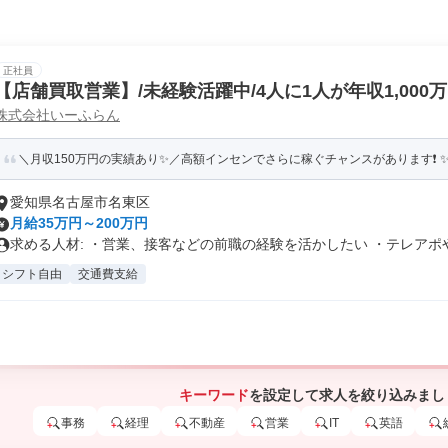
正社員
【店舗買取営業】/未経験活躍中/4人に1人が年収1,000
株式会社いーふらん
＼月収150万円の実績あり✨／高額インセンでさらに稼ぐチャンスがあります❗ ✨賞
愛知県名古屋市名東区
月給35万円～200万円
求める人材: ・営業、接客などの前職の経験を活かしたい ・テレアポや.
シフト自由
交通費支給
キーワード
を設定して求人を絞り込みまし
事務
経理
不動産
営業
IT
英語