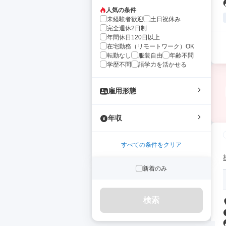
人気の条件
未経験者歓迎
土日祝休み
完全週休2日制
年間休日120日以上
在宅勤務（リモートワーク）OK
転勤なし
服装自由
年齢不問
学歴不問
語学力を活かせる
雇用形態
年収
すべての条件をクリア
新着のみ
検索