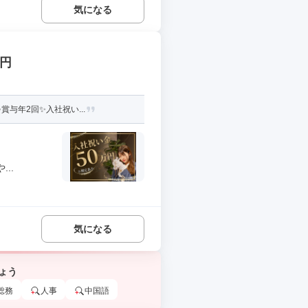
気になる
万円
与年2回✨入社祝い...
..
気になる
ょう
総務
人事
中国語