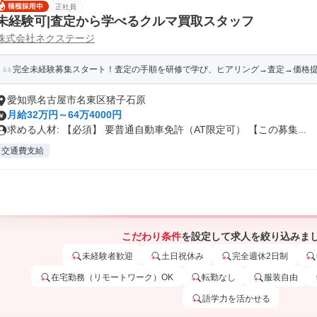
正社員
未経験可|査定から学べるクルマ買取スタッフ
株式会社ネクステージ
完全未経験募集スタート！査定の手順を研修で学び、ヒアリング→査定→価格
愛知県名古屋市名東区猪子石原
月給32万円～64万4000円
求める人材: 【必須】 要普通自動車免許（AT限定可） 【この募集...
交通費支給
こだわり条件
を設定して求人を絞り込みま
未経験者歓迎
土日祝休み
完全週休2日制
在宅勤務（リモートワーク）OK
転勤なし
服装自由
語学力を活かせる