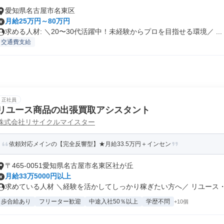
愛知県名古屋市名東区
月給25万円～80万円
求める人材: ＼20〜30代活躍中！未経験からプロを目指せる環境／ ...
交通費支給
正社員
リユース商品の出張買取アシスタント
株式会社リサイクルマイスター
依頼対応メインの【完全反響型】★月給33.5万円＋インセン
〒465-0051愛知県名古屋市名東区社が丘
月給33万5000円以上
求めている人材 ＼経験を活かしてしっかり稼ぎたい方へ／ リユース・営
歩合給あり
フリーター歓迎
中途入社50％以上
学歴不問
+10個