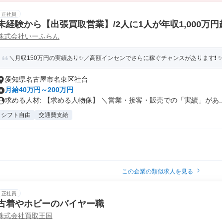
正社員
未経験から【出張買取営業】/2人に1人が年収1,000万円
株式会社いーふらん
＼月収150万円の実績あり✨／高額インセンでさらに稼ぐチャンスがあります❗ ✨賞
愛知県名古屋市名東区社台
月給40万円～200万円
求める人材: 【求める人物像】 ＼営業・接客・販売での「実績」があ..
シフト自由
交通費支給
この企業の類似求人を見る
正社員
古着やホビーのバイヤー職
株式会社買取王国