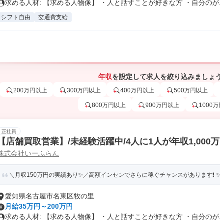
求める人材: 【求める人物像】 ・人と話すことが好きな方 ・自分のが..
シフト自由
交通費支給
年収
を設定して求人を絞り込みましょ
200万円以上
300万円以上
400万円以上
500万円以上
800万円以上
900万円以上
1000
正社員
【店舗買取営業】/未経験活躍中/4人に1人が年収1,000
株式会社いーふらん
＼月収150万円の実績あり✨／高額インセンでさらに稼ぐチャンスがあります❗ ✨賞
愛知県名古屋市名東区牧の里
月給35万円～200万円
求める人材: 【求める人物像】 ・人と話すことが好きな方 ・自分のが..