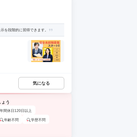
提示を段階的に習得できます。
気になる
しょう
年間休日120日以上
年齢不問
学歴不問