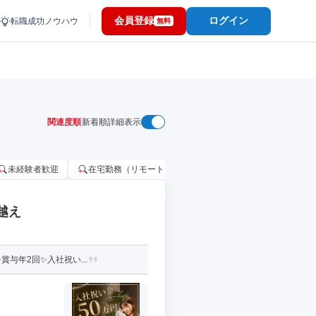
会員登録
ログイン
転職成功ノウハウ
無料
関連度順
新着順
詳細表示
未経験者歓迎
在宅勤務（リモートワーク）OK
家賃補助・住宅手当
越え
与年2回✨入社祝い...