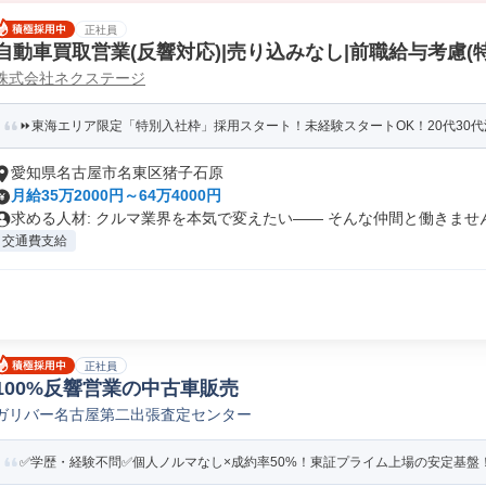
正社員
自動車買取営業(反響対応)|売り込みなし|前職給与考慮(
株式会社ネクステージ
⏩️東海エリア限定「特別入社枠」採用スタート！未経験スタートOK！20代30代活
愛知県名古屋市名東区猪子石原
月給35万2000円～64万4000円
求める人材: クルマ業界を本気で変えたい―― そんな仲間と働きません.
交通費支給
正社員
100%反響営業の中古車販売
ガリバー名古屋第二出張査定センター
✅学歴・経験不問✅個人ノルマなし×成約率50%！東証プライム上場の安定基盤！入