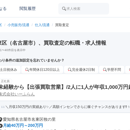
なる
閲覧履歴
求人検索
区
/
小売販売/流通
/
仕入/流通
/
買取査定
東区（名古屋市）、買取査定の転職・求人情報
1
〜
40
件目を表示中
わり条件の追加設定を忘れていませんか？
土日祝休み
年間休日120日以上
完全週休2日制
学歴不問
正社員
未経験から【出張買取営業】/2人に1人が年収1,000万円
株式会社いーふらん
＼月収150万円の実績あり✨／高額インセンでさらに稼ぐチャンスがあります❗ ✨賞
愛知県名古屋市名東区牧の里
月給40万円～200万円