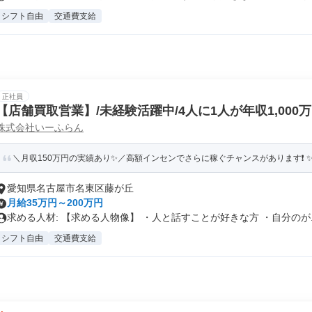
シフト自由
交通費支給
正社員
【店舗買取営業】/未経験活躍中/4人に1人が年収1,000
株式会社いーふらん
＼月収150万円の実績あり✨／高額インセンでさらに稼ぐチャンスがあります❗ ✨賞
愛知県名古屋市名東区藤が丘
月給35万円～200万円
求める人材: 【求める人物像】 ・人と話すことが好きな方 ・自分のが..
シフト自由
交通費支給