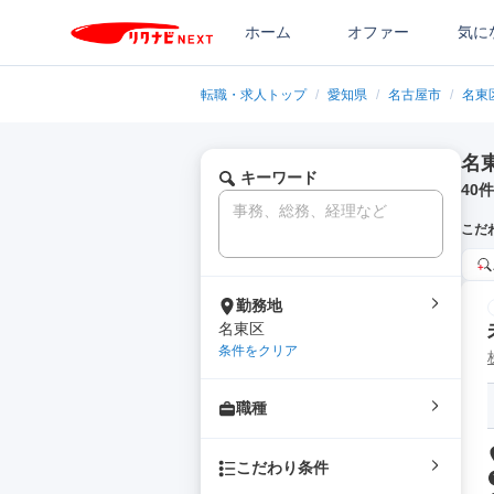
ホーム
オファー
気に
転職・求人トップ
/
愛知県
/
名古屋市
/
名東
名
キーワード
40
件
こだ
勤務地
名東区
条件をクリア
職種
こだわり条件