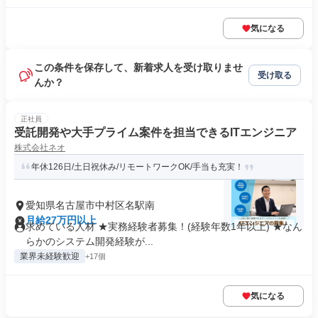
気になる
この条件を保存して、新着求人を受け取りませ
受け取る
んか？
正社員
受託開発や大手プライム案件を担当できるITエンジニア
株式会社ネオ
年休126日/土日祝休み/リモートワークOK/手当も充実！
愛知県名古屋市中村区名駅南
月給27万円以上
求めている人材 ★実務経験者募集！(経験年数1年以上) ★なん
らかのシステム開発経験が...
業界未経験歓迎
+17個
気になる