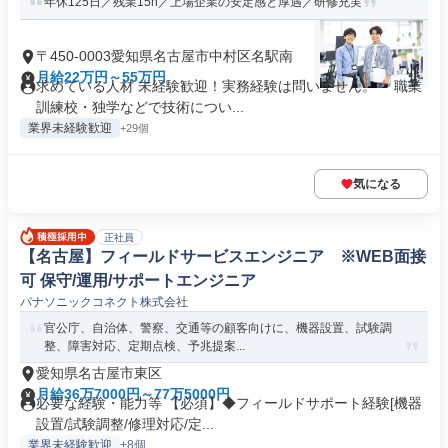
年休125日／残業15h／上場企業の安定感と厚遇／研修充実
〒450-0003愛知県名古屋市中村区名駅南
月給22万円～55万円
求めている人材 未経験歓迎！実務経験は問いません。 ・職業
訓練校・独学などで技術につい...
業界未経験歓迎
+29個
気になる
正社員
【名古屋】フィールドサービスエンジニア ※WEB面接
可 保守/運用/サポートエンジニア
パナソニックコネクト株式会社
官公庁、自治体、警察、交通等の顧客向けに、機器設置、試験調
整、障害対応、定期点検、予兆提案...
愛知県名古屋市東区
月給36万7000円～77万5000円
必要な経験・能力等 【必須】◆フィールドサポート経験[機器
設置/試験調整/修理対応/定...
業界未経験歓迎
+8個