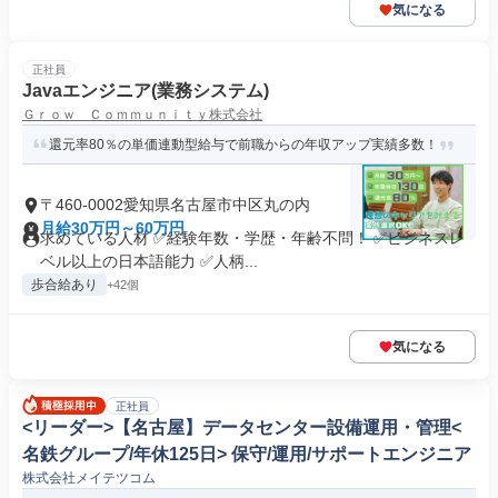
気になる
正社員
Javaエンジニア(業務システム)
Ｇｒｏｗ Ｃｏｍｍｕｎｉｔｙ株式会社
還元率80％の単価連動型給与で前職からの年収アップ実績多数！
〒460-0002愛知県名古屋市中区丸の内
月給30万円～60万円
求めている人材 ✅経験年数・学歴・年齢不問！ ✅ビジネスレ
ベル以上の日本語能力 ✅人柄...
歩合給あり
+42個
気になる
正社員
<リーダー>【名古屋】データセンター設備運用・管理<
名鉄グループ/年休125日> 保守/運用/サポートエンジニア
株式会社メイテツコム