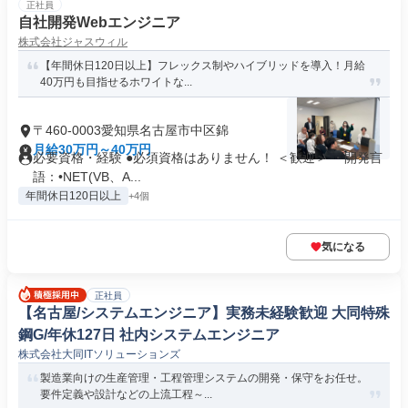
正社員
自社開発Webエンジニア
株式会社ジャスウィル
【年間休日120日以上】フレックス制やハイブリッドを導入！月給
40万円も目指せるホワイトな...
〒460-0003愛知県名古屋市中区錦
月給30万円～40万円
必要資格・経験 ●必須資格はありません！ ＜歓迎＞ ・開発言
語：•NET(VB、A...
年間休日120日以上
+4個
気になる
正社員
【名古屋/システムエンジニア】実務未経験歓迎 大同特殊
鋼G/年休127日 社内システムエンジニア
株式会社大同ITソリューションズ
製造業向けの生産管理・工程管理システムの開発・保守をお任せ。
要件定義や設計などの上流工程～...