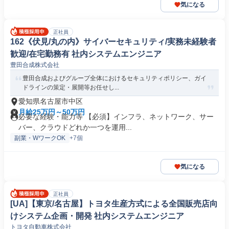
気になる
正社員
162《伏見/丸の内》サイバーセキュリティ/実務未経験者
歓迎/在宅勤務有 社内システムエンジニア
豊田合成株式会社
豊田合成およびグループ全体におけるセキュリティポリシー、ガイ
ドラインの策定・展開等お任せし...
愛知県名古屋市中区
月給25万円～50万円
必要な経験・能力等 【必須】インフラ、ネットワーク、サー
バー、クラウドどれか一つを運用...
副業・WワークOK
+7個
気になる
正社員
[UA]【東京/名古屋】トヨタ生産方式による全国販売店向
けシステム企画・開発 社内システムエンジニア
トヨタ自動車株式会社