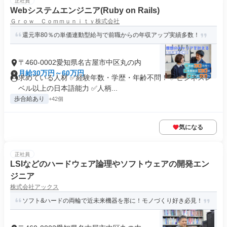
正社員
Webシステムエンジニア(Ruby on Rails)
Ｇｒｏｗ Ｃｏｍｍｕｎｉｔｙ株式会社
還元率80％の単価連動型給与で前職からの年収アップ実績多数！
〒460-0002愛知県名古屋市中区丸の内
月給30万円～60万円
求めている人材 ✅経験年数・学歴・年齢不問！ ✅ビジネスレ
ベル以上の日本語能力 ✅人柄...
歩合給あり
+42個
気になる
正社員
LSIなどのハードウェア論理やソフトウェアの開発エン
ジニア
株式会社アックス
ソフト&ハードの両輪で近未来機器を形に！モノづくり好き必見！