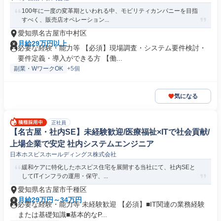
100年に一度の変革期といわれる中、モビリティカンパニーを目指
すべく、販売店オペレーション...
愛知県名古屋市中村区
月給29万円以上
必要な経験・能力等 【必須】現場調査・システム要件検討・
要件定義・導入ができる方 【働...
副業・WワークOK
+5個
気になる
正社員
【名古屋・社内SE】未経験歓迎/医療福祉×ITで社会貢献/
上場企業で安定 社内システムエンジニア
日本ホスピスホールディングス株式会社
緩和ケアに特化したホスピス住宅を展開する当社にて、社内SEと
してITインフラの運用・保守、...
愛知県名古屋市千種区
月給29万円～34万円
必要な経験・能力等 未経験歓迎 【必須】■IT関連の業務経験
または基礎知識■基本的なP...