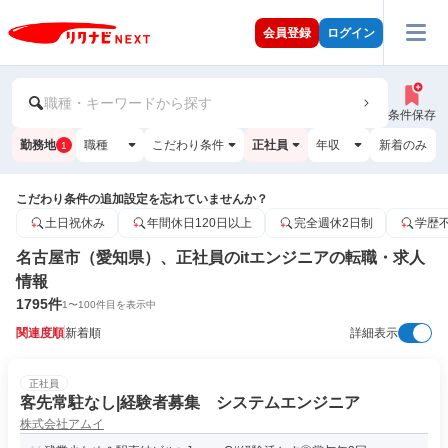
会員登録
ログイン
職種・キーワードから探す
条件保存
勤務地
職種
こだわり条件
正社員
年収
新着のみ
1
こだわり条件の追加設定を忘れていませんか？
土日祝休み
年間休日120日以上
完全週休2日制
学歴
名古屋市（愛知県）、正社員のitエンジニアの転職・求人
情報
1795
件
1
〜
100
件目を表示中
関連度順
新着順
詳細表示
正社員
客先常駐なし|経験者募集 システムエンジニア
株式会社アムイ