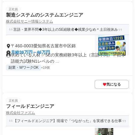
正社員
製造システムのシステムエンジニア
株式会社サニー情報システム
言語・業界不問◆3年以上のSE経験者◆残業少なめ＊土日祝休み
〒460-0003愛知県名古屋市中区錦
月給36万円～46万円
求めている人材 ✅SEの実務経験3年以上（言語不問） ✅日本
語能力試験N1レベルの ...
副業・WワークOK
+19個
気になる
正社員
フィールドエンジニア
株式会社ファズム
【フィールドエンジニア】現場で「つながった」を実感できる仕事