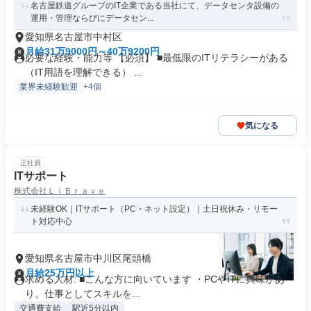
名古屋鉄道グループのIT企業である当社にて、データセンタ設備の
運用・管理ならびにデータセン...
愛知県名古屋市中村区
月給31万9000円～40万9200円
必要な経験・能力等 【必須】 ■最低限のITリテラシーがある
（IT用語を理解できる） ...
業界未経験歓迎
+4個
気になる
正社員
ITサポート
株式会社ＬｉＢｒａｖｅ
未経験OK｜ITサポート（PC・ネット設定）｜土日祝休み・リモー
ト対応中心
愛知県名古屋市中川区尾頭橋
月給25万円以上
求める人材: ■こんな方に向いています ・PCやITに興味があ
り、仕事としてスキルを...
交通費支給
駅近5分以内