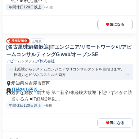
代・40代活躍中 ＼...
年間休日120日以上
+20個
気になる
正社員
[名古屋/未経験歓迎]ITエンジニア/リモートワーク可/アビ
ームコンサルティングG web/オープンSE
アビームシステムズ株式会社
未経験からシステムエンジニアやITコンサルタントを目指せます。
技術力とビジネススキルの両方...
愛知県名古屋市西区
月給26万円以上
必要な経験・能力等 第二新卒/未経験大歓迎 下記いずれかに該
当する方 ■IT経験2年以...
年間休日120日以上
+6個
気になる