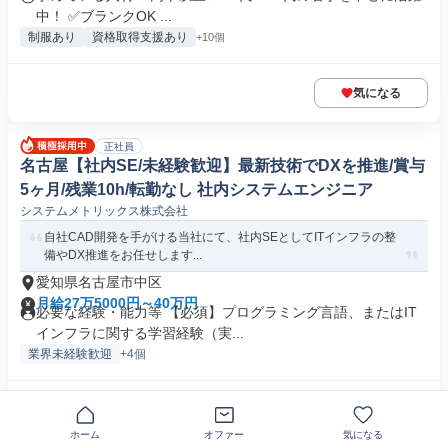
中！ ✅ブランクOK ...
制服あり
資格取得支援あり
+10個
気になる
正社員
名古屋【社内SE/未経験歓迎】最新技術でDXを推進/賞与
5ヶ月/残業10h/転勤なし 社内システムエンジニア
システムメトリックス株式会社
自社CAD開発を手がける当社にて、社内SEとしてITインフラの整
備やDX推進をお任せします...
愛知県名古屋市中区
月給27万5000円～40万円
必要な経験・能力等 【必須】プログラミング言語、またはIT
インフラに関する学習経験（実...
業界未経験歓迎
+4個
気になる
ホーム
オファー
気になる