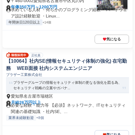
〒460-0002愛知県名古屋市中区丸の内
年俸350万円～1200万円
求めている人材 ・何らかのプログラミング経験 ・ハードウェ
ア設計経験歓迎 ・Linux...
年間休日120日以上
+14個
気になる
正社員
【10064】社内SE(情報セキュリティ体制の強化) 在宅勤
務 WEB面接 社内システムエンジニア
ブラザー工業株式会社
ブラザーグループの情報セキュリティ体制の更なる強化を図る為、
セキュリティ戦略の立案やガバナ...
愛知県名古屋市瑞穂区
月給26万円以上
必要な経験・能力等 【必須】ネットワーク、ITセキュリティ
関連の基礎知識 ・社内SE、...
業界未経験歓迎
+8個
気になる