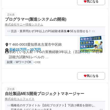
気になる
正社員
プログラマー(製造システムの開発)
株式会社サニー情報システム
言語・業界問わず3年以上のPG経験者募集◆SEを目指せる！
〒460-0003愛知県名古屋市中区錦
月給25万円～35万円
求めている人材 ✅PGの実務経験3年以上（言語不問） ✅日本
語能力試験N1レベルの ...
副業・WワークOK
+19個
気になる
正社員
自社製品MES開発プロジェクトマネージャー
株式会社ユニフェイス
職種名のサブタイトル 【自社プロダクト】下請け構造を脱却し、
日本のモノづくりをハックする。...