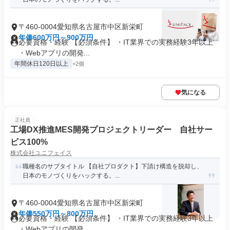
〒460-0004愛知県名古屋市中区新栄町
年俸600万円～900万円
必要資格・経験 【必須条件】 ・IT業界での実務経験3年以上
・Webアプリの開発...
年間休日120日以上
+2個
気になる
正社員
工場DX推進MES開発プロジェクトリーダー 自社サー
ビス100%
株式会社ユニフェイス
職種名のサブタイトル 【自社プロダクト】下請け構造を脱却し、
日本のモノづくりをハックする。...
〒460-0004愛知県名古屋市中区新栄町
年俸550万円～800万円
必要資格・経験 【必須条件】 ・IT業界での実務経験3年以上
・Webアプリの開発...