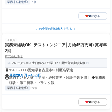
業界未経験歓迎
+5個
気になる
この企業の類似求人を見る
正社員
実務未経験OK│テストエンジニア│月給45万円可+賞与年
2回
株式会社ネオ
フレックス可＆土日休み＆残業11h！男性育休実績多数
〒450-0003愛知県名古屋市中村区名駅南
月給28万円～45万円
求めている人材 【学歴・経験業界・経験年数不問】 ◆実務未
経験・第二新卒・ブランク歓...
業界未経験歓迎
+22個
気になる