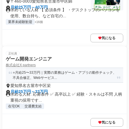
〒460-0003愛知県名古屋市中区錦
月給25万円～40万円
求めている人材 【 必須条件 】 ・デスクトップのパソコンを
使用、数台持ち、など自宅の...
業界未経験歓迎
+16個
気になる
正社員
ゲーム開発エンジニア
株式会社X partners
⭐月給25〜33万円｜実際の業務はゲーム・アプリの動作チェック、
不具合修正、Webサービス...
愛知県名古屋市中区栄
月給25万円～33万円
求める人材: 応募条件 ✅ 高卒以上 ✅ 経験・スキルは不問 人柄
重視の採用です...
在宅OK
交通費支給
気になる