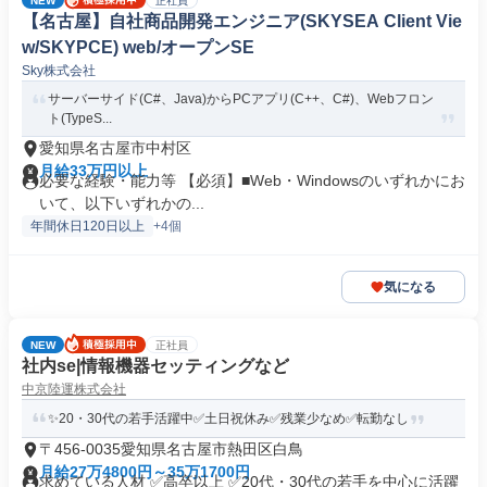
NEW
正社員
【名古屋】自社商品開発エンジニア(SKYSEA Client Vie
w/SKYPCE) web/オープンSE
Sky株式会社
サーバーサイド(C#、Java)からPCアプリ(C++、C#)、Webフロン
ト(TypeS...
愛知県名古屋市中村区
月給33万円以上
必要な経験・能力等 【必須】■Web・Windowsのいずれかにお
いて、以下いずれかの...
年間休日120日以上
+4個
気になる
NEW
正社員
社内se|情報機器セッティングなど
中京陸運株式会社
✨20・30代の若手活躍中✅土日祝休み✅残業少なめ✅転勤なし
〒456-0035愛知県名古屋市熱田区白鳥
月給27万4800円～35万1700円
求めている人材 ✅高卒以上 ✅20代・30代の若手を中心に活躍