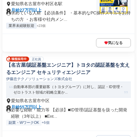
愛知県名古屋市中村区名駅
月給27万円以上
求めている人材 【必須条件】 ・基本的なPC操作スキルをお持
ちの方 ・お客様や社内メン...
業界未経験歓迎
+23個
気になる
正社員
【名古屋/認証基盤エンジニア】トヨタの認証基盤を支え
るエンジニア セキュリティエンジニア
伊藤忠テクノソリューションズ株式会社
自動車本部の重要顧客（トヨタグループ）に対し、認証・ID管理・
ゼロトラスト領域の戦略立案か...
愛知県名古屋市中区
月給55万円以上
必要な経験・能力等 【必須】■ID管理/認証基盤を扱った開発
経験（3年以上） ■Ent...
副業・WワークOK
+6個