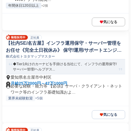
年間休日120日以上
+2個
気になる
正社員
【社内SE/名古屋】インフラ運用保守・サーバー管理を
お任せ《完全土日祝休み》 保守/運用/サポートエンジニ
株式会社トヨタマップマスター
ア
◆Tier1向けのカーナビを手掛ける当社にて、インフラの運用保守/
サーバー管理/ヘルプデス...
愛知県名古屋市中村区
月給25万2000円～42万1000円
必要な経験・能力等 【必須】サーバ・クライアント・ネット
ワーク等のインフラ基礎知識およ...
業界未経験歓迎
+5個
気になる
正社員