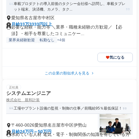
車載プロダクトの導入前後のタクシー会社様へ訪問し、車載タブレ
ット端末、決済機、カメラ、タク...
愛知県名古屋市中村区
月給33万3333円以上
必要な経験・能力等 ＼業界・職種未経験の方歓迎／ 【必
須】・相手を尊重したコミュニケー...
業界未経験歓迎
転勤なし
+4個
気になる
この企業の類似求人を見る
正社員
システムエンジニア
株式会社 親和計装
工場やプラント設備の監視・制御の仕事／前職給95％最低保証！
〒460-0026愛知県名古屋市中区伊勢山
月給24万円～50万円
求めている人材 電気・電子・制御関係の知識を有している方