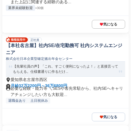
また上記に関連する経験のある...
業界未経験歓迎
+30個
気になる
正社員
【本社名古屋】社内SE/在宅勤務可 社内システムエンジ
ニア
株式会社日本企業型確定拠出年金センター
【先輩社員の声】「これ、すごく便利になったよ！」と直接言って
もらえる。仕様書通りに作るだけ...
愛知県名古屋市西区
月給32万2200円～36万6800円
必要な経験・能力等 ＼SESや客先常駐から、社内SEへキャリ
アチェンジしたい方も大歓迎...
退職金あり
土日祝休み
気になる