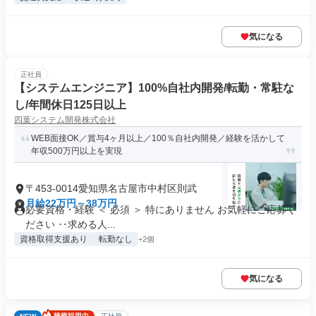
気になる
正社員
【システムエンジニア】100%自社内開発/転勤・常駐な
し/年間休日125日以上
四葉システム開発株式会社
WEB面接OK／賞与4ヶ月以上／100％自社内開発／経験を活かして
年収500万円以上を実現
〒453-0014愛知県名古屋市中村区則武
月給22万円～38万円
必要資格・経験 ＜ 必須 ＞ 特にありません お気軽にご応募く
ださい ‥求める人...
資格取得支援あり
転勤なし
+2個
気になる