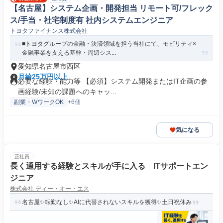
【名古屋】システム企画・開発担当 リモート可/フレック
ス/手当・社宅制度有 社内システムエンジニア
トヨタファイナンス株式会社
■トヨタグループの金融・決済領域を担う当社にて、モビリティ×
金融事業を支える基幹・周辺シス...
愛知県名古屋市西区
月給25万円以上
必要な経験・能力等 【必須】システム開発またはIT企画の参
画経験/未知の課題へのキャッ...
副業・WワークOK
+6個
気になる
正社員
長く通用する経験とスキルが手に入る ITサポートエン
ジニア
株式会社 ディー・オー・エス
名古屋✨転勤なし✨AIに代替されないスキルを獲得✨土日祝休み