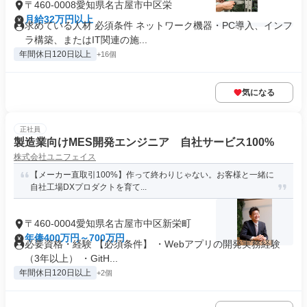
〒460-0008愛知県名古屋市中区栄
月給32万円以上
求めている人材 必須条件 ネットワーク機器・PC導入、インフ
ラ構築、またはIT関連の施...
年間休日120日以上
+16個
気になる
正社員
製造業向けMES開発エンジニア 自社サービス100%
株式会社ユニフェイス
【メーカー直取引100%】作って終わりじゃない。お客様と一緒に
自社工場DXプロダクトを育て...
〒460-0004愛知県名古屋市中区新栄町
年俸400万円～700万円
必要資格・経験 【必須条件】 ・Webアプリの開発実務経験
（3年以上） ・GitH...
年間休日120日以上
+2個