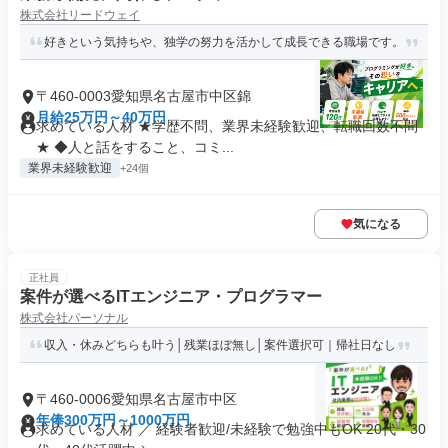
株式会社リードウェイ
好きという気持ちや、独学の努力を活かして成長できる職場です。
〒460-0003愛知県名古屋市中区錦
月給25万円～40万円
求めている人材 ★学歴不問、業界未経験歓迎、転職回数不問
★ ◆人と話をすること、コミ...
業界未経験歓迎
+24個
気になる
正社員
案件が選べるITエンジニア・プログラマー
株式会社パーソナル
収入・休みどちらも叶う│残業ほぼ無し│案件選択可｜帰社日なし
〒460-0006愛知県名古屋市中区
年俸300万円～1000万円
求めている人材 ／ 経験者歓迎/未経験で勉強中もOK 20代・30