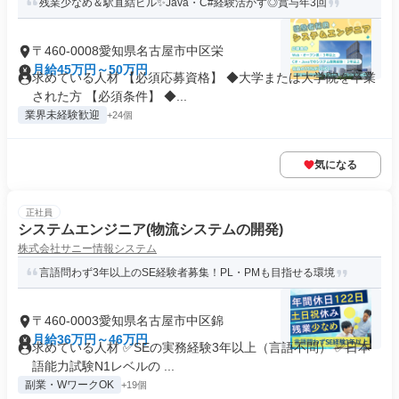
残業少なめ＆駅直結ビル✨Java・C#経験活かす◎賞与年3回
〒460-0008愛知県名古屋市中区栄
月給45万円～50万円
求めている人材 【必須応募資格】 ◆大学または大学院を卒業
された方 【必須条件】 ◆...
業界未経験歓迎
+24個
気になる
正社員
システムエンジニア(物流システムの開発)
株式会社サニー情報システム
言語問わず3年以上のSE経験者募集！PL・PMも目指せる環境
〒460-0003愛知県名古屋市中区錦
月給36万円～46万円
求めている人材 ✅SEの実務経験3年以上（言語不問） ✅日本
語能力試験N1レベルの ...
副業・WワークOK
+19個