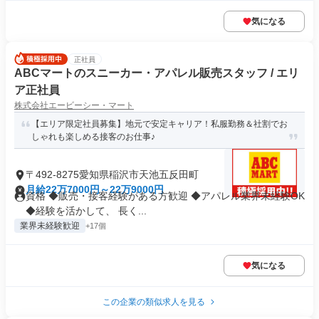
気になる
正社員
ABCマートのスニーカー・アパレル販売スタッフ / エリ
ア正社員
株式会社エービーシー・マート
【エリア限定社員募集】地元で安定キャリア！私服勤務＆社割でお
しゃれも楽しめる接客のお仕事♪
〒492-8275愛知県稲沢市天池五反田町
月給22万7000円～22万9000円
資格 ◆販売・接客経験がある方歓迎 ◆アパレル業界未経験OK
◆経験を活かして、 長く...
業界未経験歓迎
+17個
気になる
この企業の類似求人を見る