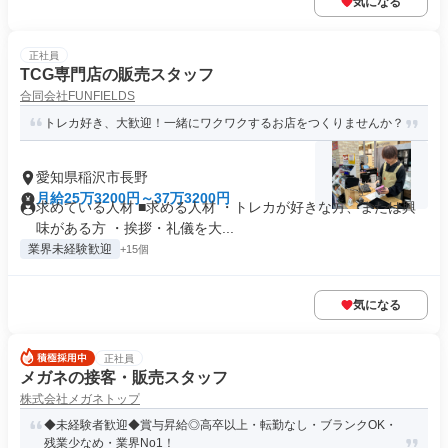
気になる
正社員
TCG専門店の販売スタッフ
合同会社FUNFIELDS
トレカ好き、大歓迎！一緒にワクワクするお店をつくりませんか？
愛知県稲沢市長野
月給25万3200円～37万3200円
求めている人材 ■求める人材 ・トレカが好きな方、または興
味がある方 ・挨拶・礼儀を大...
業界未経験歓迎
+15個
気になる
正社員
メガネの接客・販売スタッフ
株式会社メガネトップ
◆未経験者歓迎◆賞与昇給◎高卒以上・転勤なし・ブランクOK・
残業少なめ・業界No1！