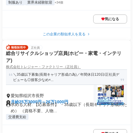
制服あり
業界未経験歓迎
+34個
気になる
この企業の類似求人を見る
正社員
総合リサイクルショップ店員(ホビー・家電・インテリ
ア)
株式会社トレジャー・ファクトリー（正社員）
＼35歳以下募集(長期キャリア形成の為)／年間休日120日/正社員デ
ビューも◎接客少なめ×...
愛知県稲沢市長野
月給25万3000円～26万1000円
求める人材: 【応募条件】 ・35歳以下（長期キャリア形成のた
め） （資格不要、人物...
交通費支給