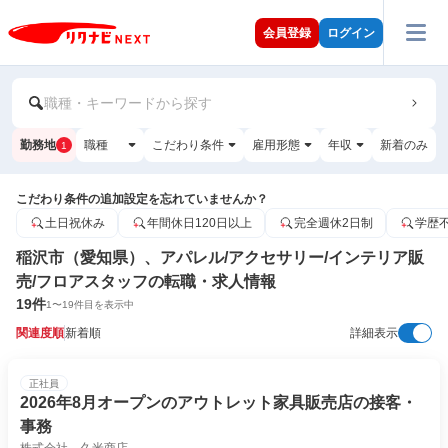
会員登録
ログイン
職種・キーワードから探す
勤務地
職種
こだわり条件
雇用形態
年収
新着のみ
1
こだわり条件の追加設定を忘れていませんか？
土日祝休み
年間休日120日以上
完全週休2日制
学歴
稲沢市（愛知県）、アパレル/アクセサリー/インテリア販
売/フロアスタッフの転職・求人情報
19
件
1
〜
19
件目を表示中
関連度順
新着順
詳細表示
正社員
2026年8月オープンのアウトレット家具販売店の接客・
事務