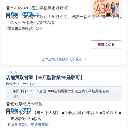
〒492-8268愛知県稲沢市朝府町
月給30万円以上
資格 ＼未経験大歓迎！学歴不問、経験一切不問／ 20代～30代
の女性が多数活躍中の職...
業界未経験歓迎
+20個
気になる
この企業の類似求人を見る
正社員
店舗買取営業【来店型営業/未経験可】
株式会社いーふらん
年間休日121日！全国1800店舗展開の安定企業で早期昇格も実
現！
愛知県稲沢市稲島
月給35万円
求める人材: 【求める人材】 ■社会人経験1年以上 ■高卒以上 ■
未経験歓迎 ■接客...
即日勤務OK
交通費支給