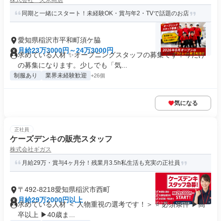
株式会社 久米商店
同期と一緒にスタート！未経験OK・賞与年2・TVで話題のお店
愛知県稲沢市平和町須ケ脇
月給23万3000円～24万3000円
求めている人材 ✨オープニングスタッフの募集です！今だけ
の募集になります。少しでも「気...
制服あり
業界未経験歓迎
+26個
気になる
正社員
ケーズデンキの販売スタッフ
株式会社ギガス
月給29万・賞与4ヶ月分！残業月3.5h私生活も充実の正社員
〒492-8218愛知県稲沢市西町
月給29万2000円以上
求めている人材 ＜ 人物重視の選考です！＞ ⭐ 必須条件 ▶高
卒以上 ▶40歳ま...