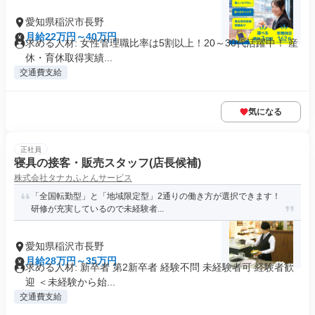
愛知県稲沢市長野
月給22万円～40万円
求める人材: 女性管理職比率は5割以上！20～30代活躍中！ 産
休・育休取得実績...
交通費支給
気になる
正社員
寝具の接客・販売スタッフ(店長候補)
株式会社タナカふとんサービス
「全国転勤型」と「地域限定型」2通りの働き方が選択できます！
研修が充実しているので未経験者...
愛知県稲沢市長野
月給28万円～35万円
求める人材: 新卒者 第2新卒者 経験不問 未経験者可 経験者歓
迎 ＜未経験から始...
交通費支給