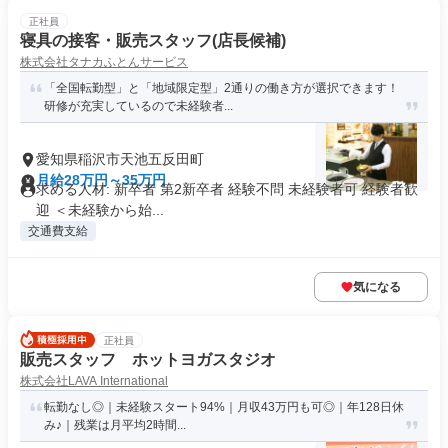
正社員
寝具の接客・販売スタッフ(店長候補)
株式会社タナカふとんサービス
「全国転勤型」と「地域限定型」2通りの働き方が選択できます！
研修が充実しているので未経験者...
愛知県稲沢市天池五反田町
月給28万円～35万円
求める人材: 新卒者 第2新卒者 経験不問 未経験者可 経験者歓
迎 ＜未経験から始...
交通費支給
気になる
正社員
販売スタッフ ホットヨガスタジオ
株式会社LAVA International
転勤なし◎｜未経験スタート94%｜月収43万円も可◎｜年128日休
み♪｜残業は月平均2時間...