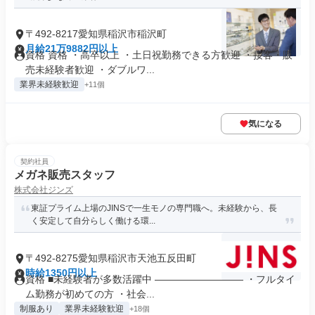
〒492-8217愛知県稲沢市稲沢町
月給21万9882円以上
資格 資格 ・高卒以上 ・土日祝勤務できる方歓迎 ・接客・販
売未経験者歓迎 ・ダブルワ...
業界未経験歓迎
+11個
気になる
契約社員
メガネ販売スタッフ
株式会社ジンズ
東証プライム上場のJINSで一生モノの専門職へ。未経験から、長
く安定して自分らしく働ける環...
〒492-8275愛知県稲沢市天池五反田町
時給1350円以上
資格 ■未経験者が多数活躍中 ――――――――― ・フルタイ
ム勤務が初めての方 ・社会...
制服あり
業界未経験歓迎
+18個