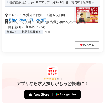
販売経験活かしキャリアアップ｜月9～10日休｜賞与有｜転勤有
〒492-8275愛知県稲沢市天池五反田町
月給21万5000円～25万円
求めている人材 ＼ 受付・販売職が初めての方も歓迎✨／ ✅未
経験歓迎 ✅高卒以上 ✅め...
制服あり
業界未経験歓迎
+21個
気になる
無料
アプリなら求人探しがもっと快適に！