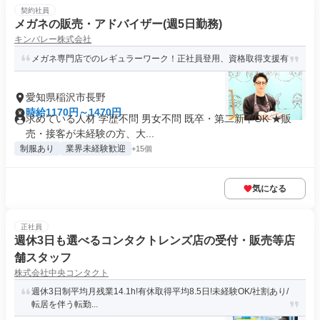
契約社員
メガネの販売・アドバイザー(週5日勤務)
キンバレー株式会社
メガネ専門店でのレギュラーワーク！正社員登用、資格取得支援有
愛知県稲沢市長野
時給1170円～1470円
求めている人材 学歴不問 男女不問 既卒・第二新卒OK ★販
売・接客が未経験の方、大...
制服あり
業界未経験歓迎
+15個
気になる
正社員
週休3日も選べるコンタクトレンズ店の受付・販売等店
舗スタッフ
株式会社中央コンタクト
週休3日制平均月残業14.1h!有休取得平均8.5日!未経験OK/社割あり/
転居を伴う転勤...