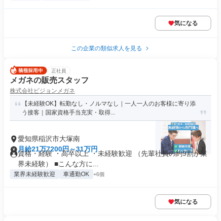
気になる
この企業の類似求人を見る
正社員
メガネの販売スタッフ
株式会社ビジョンメガネ
【未経験OK】転勤なし・ノルマなし｜一人一人のお客様に寄り添
う接客｜国家資格手当充実・取得...
愛知県稲沢市大塚南
月給21万7200円～31万円
資格・経験 ・高卒以上 ・未経験歓迎 （先輩社員の約9割が業
界未経験） ■こんな方に...
業界未経験歓迎
車通勤OK
+6個
気になる