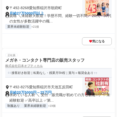
〒492-8268愛知県稲沢市朝府町
月給27万5000円以上
資格 ＼未経験大歓迎！学歴不問、経験一切不問／ 20代～30代
の女性が多数活躍中の職...
業界未経験歓迎
+21個
気になる
正社員
メガネ・コンタクト専門店の販売スタッフ
株式会社日本オプティカル
接客好き歓迎｜転勤なし・残業月5h程｜賞与＋報奨金あり
〒492-8275愛知県稲沢市天池五反田町
月給20万5000円～25万円
求めている人材 ＼ 受付・販売職が初めての方も歓迎✨／ ✅未
経験歓迎 ✅高卒以上 ✅第...
制服あり
業界未経験歓迎
+19個