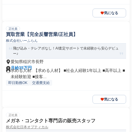
気になる
正社員
買取営業【完全反響営業/正社員】
株式会社いーふらん
飛び込み・テレアポなし！AI査定サポートで未経験から安心デビュ
ー♪
愛知県稲沢市長野
月給35万円
求める人材: 【求める人材】 ■社会人経験1年以上 ■高卒以上 ■
未経験歓迎 ■接客...
即日勤務OK
交通費支給
気になる
正社員
メガネ・コンタクト専門店の販売スタッフ
株式会社日本オプティカル