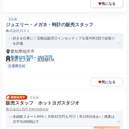
気になる
正社員
ジュエリー・メガネ・時計の販売スタッフ
株式会社川スミ
好きを仕事に！宝飾品販売◎インセンティブ＆賞与年2回で頑張り
を評価
愛知県稲沢市
年俸320万円～350万円
求める人材: ・未経験OK
交通費支給
気になる
正社員
販売スタッフ ホットヨガスタジオ
株式会社LAVA International
未経験スタート94%｜月収43万円も可◎｜年128日休み♪｜残業は
月平均2時間以下