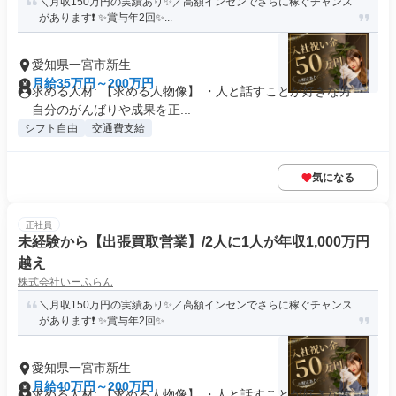
＼月収150万円の実績あり✨／高額インセンでさらに稼ぐチャンス
があります❗ ✨賞与年2回✨...
愛知県一宮市新生
月給35万円～200万円
求める人材: 【求める人物像】 ・人と話すことが好きな方 ・
自分のがんばりや成果を正...
シフト自由
交通費支給
気になる
正社員
未経験から【出張買取営業】/2人に1人が年収1,000万円
越え
株式会社いーふらん
＼月収150万円の実績あり✨／高額インセンでさらに稼ぐチャンス
があります❗ ✨賞与年2回✨...
愛知県一宮市新生
月給40万円～200万円
求める人材: 【求める人物像】 ・人と話すことが好きな方 ・