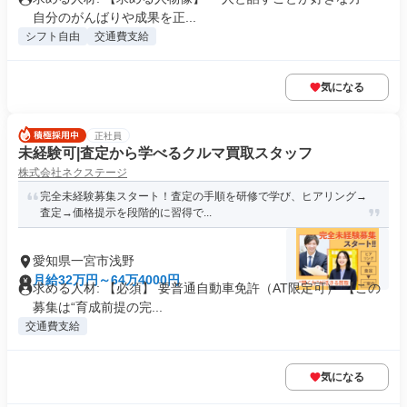
自分のがんばりや成果を正...
シフト自由
交通費支給
気になる
正社員
未経験可|査定から学べるクルマ買取スタッフ
株式会社ネクステージ
完全未経験募集スタート！査定の手順を研修で学び、ヒアリング→
査定→価格提示を段階的に習得で...
愛知県一宮市浅野
月給32万円～64万4000円
求める人材: 【必須】 要普通自動車免許（AT限定可） 【この
募集は“育成前提の完...
交通費支給
気になる