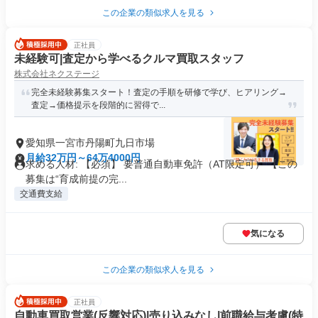
この企業の類似求人を見る
正社員
未経験可|査定から学べるクルマ買取スタッフ
株式会社ネクステージ
完全未経験募集スタート！査定の手順を研修で学び、ヒアリング→
査定→価格提示を段階的に習得で...
愛知県一宮市丹陽町九日市場
月給32万円～64万4000円
求める人材: 【必須】 要普通自動車免許（AT限定可） 【この
募集は“育成前提の完...
交通費支給
気になる
この企業の類似求人を見る
正社員
自動車買取営業(反響対応)|売り込みなし|前職給与考慮(特