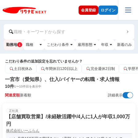
会員登録
ログイン
職種・キーワードから探す
勤務地
職種
こだわり条件
雇用形態
年収
新着のみ
1
こだわり条件の追加設定を忘れていませんか？
土日祝休み
年間休日120日以上
完全週休2日制
学歴
一宮市（愛知県）、仕入/バイヤーの転職・求人情報
10
件
1
〜
10
件目を表示中
関連度順
新着順
詳細表示
正社員
【店舗買取営業】/未経験活躍中/4人に1人が年収1,000万
円
株式会社いーふらん