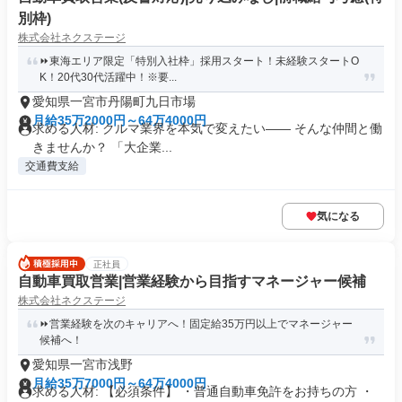
別枠)
株式会社ネクステージ
⏩️東海エリア限定「特別入社枠」採用スタート！未経験スタートO
K！20代30代活躍中！※要...
愛知県一宮市丹陽町九日市場
月給35万2000円～64万4000円
求める人材: クルマ業界を本気で変えたい―― そんな仲間と働
きませんか？ 「大企業...
交通費支給
気になる
正社員
自動車買取営業|営業経験から目指すマネージャー候補
株式会社ネクステージ
⏩️営業経験を次のキャリアへ！固定給35万円以上でマネージャー
候補へ！
愛知県一宮市浅野
月給35万7000円～64万4000円
求める人材: 【必須条件】 ・普通自動車免許をお持ちの方 ・