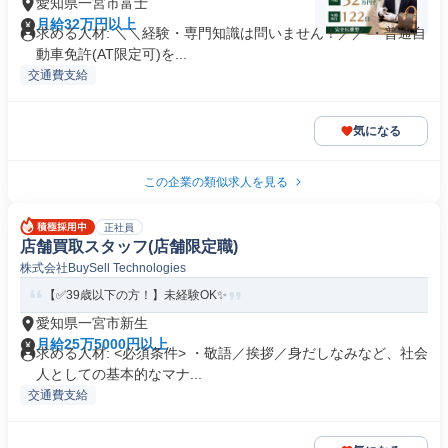
愛知県一宮市富士
月給32万円以上
求める人材: ＼＼経験・専門知識は問いません！／／ ・普通自
動車免許(AT限定可)を...
交通費支給
気になる
この企業の類似求人を見る
正社員
店舗買取スタッフ(店舗限定職)
株式会社BuySell Technologies
【✅39歳以下の方！】未経験OK✨
愛知県一宮市新生
月給25万5000円以上
求める人材: <必須条件> ・敬語／挨拶／身だしなみなど、社会
人としての基本的なマナ...
交通費支給