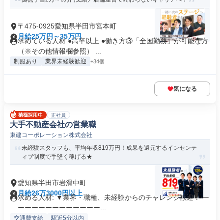
〒475-0925愛知県半田市宮本町
月給25万円～35万円
求めている人材 ●高卒以上 ●働き方③「全国勤務」が可能な方
（※その他情報欄参照） ...
制服あり
業界未経験歓迎
+34個
気になる
正社員
大手不動産会社の営業職
東建コーポレーション株式会社
未経験スタッフも、平均年収819万円！成果を還元するインセンテ
ィブ制度で手堅く稼げる★
愛知県半田市岩滑中町
月給26万3000円以上
求める人材: ▼業界・職種、未経験からのチャレンジ歓迎！ ー
ーーーーーーーーーーーー...
交通費支給
駅近5分以内