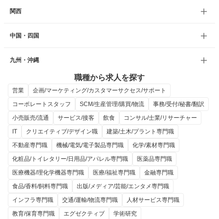
関西
中国・四国
九州・沖縄
職種から求人を探す
営業
企画/マーケティング/カスタマーサクセス/サポート
コーポレートスタッフ
SCM/生産管理/購買/物流
事務/受付/秘書/翻訳
小売販売/流通
サービス/接客
飲食
コンサル/士業/リサーチャー
IT
クリエイティブ/デザイン職
建築/土木/プラント専門職
不動産専門職
機械/電気/電子製品専門職
化学/素材専門職
化粧品/トイレタリー/日用品/アパレル専門職
医薬品専門職
医療機器/理化学機器専門職
医療/福祉専門職
金融専門職
食品/香料/飼料専門職
出版/メディア/芸能/エンタメ専門職
インフラ専門職
交通/運輸/物流専門職
人材サービス専門職
教育/保育専門職
エグゼクティブ
学術研究