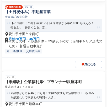
正社員
【土日祝休み】不動産営業
大東建託株式会社
【✅39歳以下の方】年休125日＆未経験から年収1000万狙える！
売るより「仲良くなる」営...
愛知県半田市東郷町
月給28万円～45万円
求める人材: ＜必須条件＞ 39歳以下の方（長期キャリア形成の
ため） 普通自動車免許...
即日勤務OK
交通費支給
気になる
正社員
【未経験】企業福利厚生プランナー/銀座本町
株式会社Ｍｉｒａｂｅｌ
未経験から月収46万円も可！主婦の女性も大活躍中◎土日祝休み
＆残業なしで家族との時間も大切...
愛知県半田市銀座本町