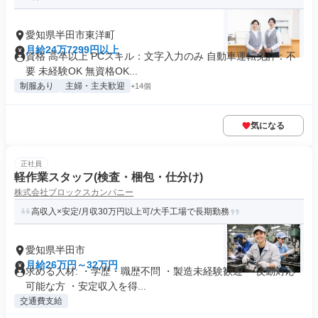
愛知県半田市東洋町
月給24万7299円以上
資格 高卒以上 PCスキル：文字入力のみ 自動車運転免許：不
要 未経験OK 無資格OK...
制服あり
主婦・主夫歓迎
+14個
気になる
正社員
軽作業スタッフ(検査・梱包・仕分け)
株式会社ブロックスカンパニー
高収入×安定/月収30万円以上可/大手工場で長期勤務
愛知県半田市
月給26万円～32万円
求める人材: ・学歴・職歴不問 ・製造未経験歓迎 ・夜勤対応
可能な方 ・安定収入を得...
交通費支給