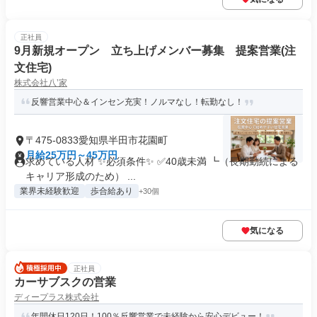
正社員
9月新規オープン 立ち上げメンバー募集 提案営業(注
文住宅)
株式会社八’家
反響営業中心＆インセン充実！ノルマなし！転勤なし！
〒475-0833愛知県半田市花園町
月給25万円～45万円
求めている人材 ✨必須条件✨ ✅40歳未満 ┗（長期勤続による
キャリア形成のため） ...
業界未経験歓迎
歩合給あり
+30個
気になる
正社員
カーサブスクの営業
ディープラス株式会社
年間休日120日！100％反響営業で未経験から安心デビュー！