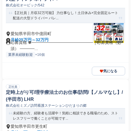
株式会社オービック/542
【正社員｜月収32万可能】 力仕事なし！土日休み×完全固定ルート
配送の大型ドライバー パレ...
愛知県半田市中億田町
月給25万円～32万円
応募資格 ✽───────────────────── │応募資格（必
須） ─────...
業界未経験歓迎
+16個
気になる
正社員
定時上がり可/理学療法士のお仕事/訪問/【ノルマなし】/
(半田市) LHR
株式会社ミズノ訪問看護ステーションひだまりの郷
未経験の方、経験者も活躍中！気軽に相談できる職場のため、スト
レスフリーで働くことが可能です...
愛知県半田市更生町