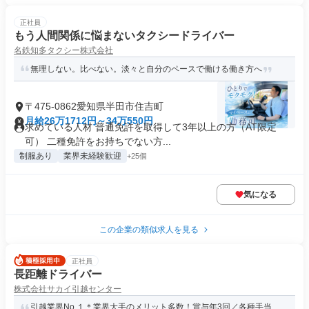
正社員
もう人間関係に悩まないタクシードライバー
名鉄知多タクシー株式会社
無理しない。比べない。淡々と自分のペースで働ける働き方へ
〒475-0862愛知県半田市住吉町
月給26万1712円～34万550円
求めている人材 普通免許を取得して3年以上の方（AT限定
可） 二種免許をお持ちでない方...
制服あり
業界未経験歓迎
+25個
気になる
この企業の類似求人を見る
正社員
長距離ドライバー
株式会社サカイ引越センター
引越業界No.１＊業界大手のメリット多数！賞与年3回／各種手当