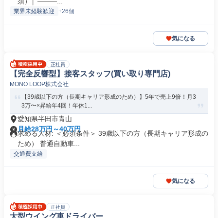
須）│ ────...
業界未経験歓迎
+26個
気になる
正社員
【完全反響型】接客スタッフ(買い取り専門店)
MONO LOOP株式会社
【39歳以下の方（長期キャリア形成のため）】5年で売上9倍！月3
3万〜×昇給年4回！年休1...
愛知県半田市青山
月給28万円～40万円
求める人材: ＜必須条件＞ 39歳以下の方（長期キャリア形成の
ため） 普通自動車...
交通費支給
気になる
正社員
大型ウイング車ドライバー