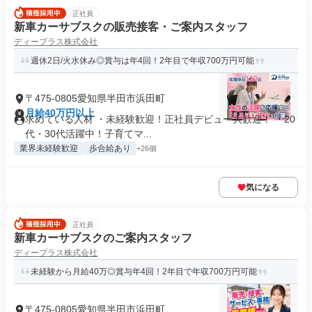
正社員
新車カーサブスクの販売接客・ご案内スタッフ
ディープラス株式会社
週休2日/火水休み◎賞与は年4回！2年目で年収700万円可能
〒475-0805愛知県半田市浜田町
月給40万円以上
求めている人材 ・未経験歓迎！正社員デビュー大歓迎！ ・20
代・30代活躍中！子育てマ...
業界未経験歓迎
歩合給あり
+26個
気になる
正社員
新車カーサブスクのご案内スタッフ
ディープラス株式会社
未経験から月給40万◎賞与年4回！2年目で年収700万円可能
〒475-0805愛知県半田市浜田町