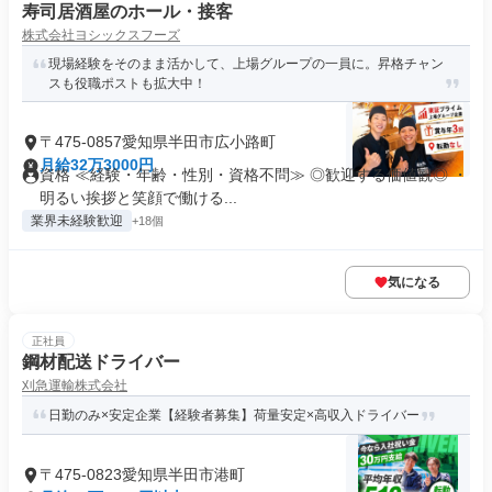
寿司居酒屋のホール・接客
株式会社ヨシックスフーズ
現場経験をそのまま活かして、上場グループの一員に。昇格チャン
スも役職ポストも拡大中！
〒475-0857愛知県半田市広小路町
月給32万3000円
資格 ≪経験・年齢・性別・資格不問≫ ◎歓迎する価値観◎ ・
明るい挨拶と笑顔で働ける...
業界未経験歓迎
+18個
気になる
正社員
鋼材配送ドライバー
刈急運輸株式会社
日勤のみ×安定企業【経験者募集】荷量安定×高収入ドライバー
〒475-0823愛知県半田市港町