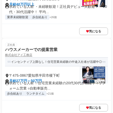
月給40万円以上
求めている人材 ・未経験歓迎！正社員デビュー大歓迎！ ・20
代・30代活躍中！ 平均...
業界未経験歓迎
歩合給あり
+26個
気になる
正社員
ハウスメーカーでの提案営業
株式会社アイ工務店
インセンティブ上限なし！住宅営業未経験の中途入社者が活躍中◎
〒475-0867愛知県半田市榎下町
月給27万円～50万円
求めている人材 ✨住宅営業未経験の20代30代が活躍中 ○リフ
ォーム営業 ○自動車販売...
歩合給あり
ランチタイム
+21個
気になる