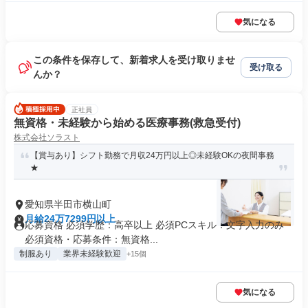
気になる
この条件を保存して、新着求人を受け取りませ
受け取る
んか？
正社員
無資格・未経験から始める医療事務(救急受付)
株式会社ソラスト
【賞与あり】シフト勤務で月収24万円以上◎未経験OKの夜間事務
★
愛知県半田市横山町
月給24万7299円以上
応募資格 必須学歴：高卒以上 必須PCスキル：文字入力のみ
必須資格・応募条件：無資格...
制服あり
業界未経験歓迎
+15個
気になる