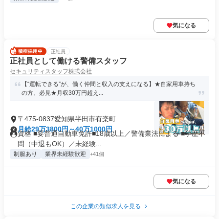
気になる
正社員
正社員として働ける警備スタッフ
セキュリティスタッフ株式会社
【“運転できる”が、働く仲間と収入の支えになる】★自家用車持ち
の方、必見★月収30万円超え...
〒475-0837愛知県半田市有楽町
月給29万3800円～40万1000円
資格 ■要普通自動車免許■18歳以上／警備業法による ■学歴不
問（中退もOK）／未経験...
制服あり
業界未経験歓迎
+41個
気になる
この企業の類似求人を見る