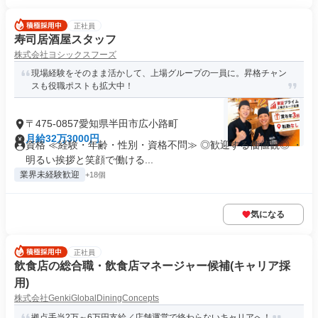
正社員
寿司居酒屋スタッフ
株式会社ヨシックスフーズ
現場経験をそのまま活かして、上場グループの一員に。昇格チャン
スも役職ポストも拡大中！
〒475-0857愛知県半田市広小路町
月給32万3000円
資格 ≪経験・年齢・性別・資格不問≫ ◎歓迎する価値観◎ ・
明るい挨拶と笑顔で働ける...
業界未経験歓迎
+18個
気になる
正社員
飲食店の総合職・飲食店マネージャー候補(キャリア採
用)
株式会社GenkiGlobalDiningConcepts
拠点手当2万～6万円支給／店舗運営で終わらないキャリアへ！