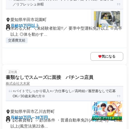
／リフレッシュ休暇
愛知県半田市花園町
月給35万円以上
求める人材: ＼未経験者歓迎!!／ 要準中型運転免許以上 ※高卒
以上 ◎体を動かす...
交通費支給
気になる
正社員
書類なしでスムーズに面接 パチンコ店員
株式会社大木家
⭐バイトでしっかり収入⭐️✅力仕事なし✅高時給✅履歴書なしで応募
OK✅30歳未満の方※
愛知県半田市乙川吉野町
月給30万円～38万円
【応募資格】 ✅必須条件 ・普通自動車免許(AT限定可) ・18歳
以上(風営法第22条...