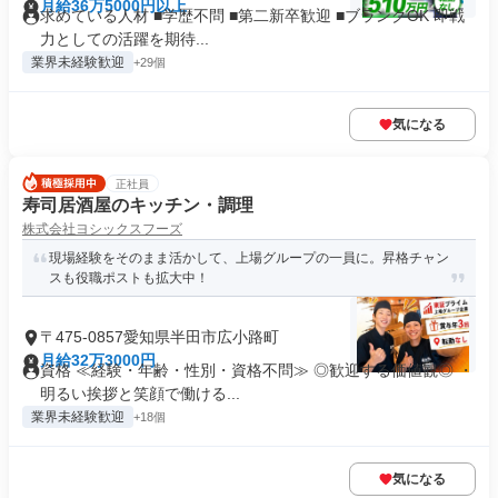
月給36万5000円以上
求めている人材 ■学歴不問 ■第二新卒歓迎 ■ブランクOK 即戦
力としての活躍を期待...
業界未経験歓迎
+29個
気になる
正社員
寿司居酒屋のキッチン・調理
株式会社ヨシックスフーズ
現場経験をそのまま活かして、上場グループの一員に。昇格チャン
スも役職ポストも拡大中！
〒475-0857愛知県半田市広小路町
月給32万3000円
資格 ≪経験・年齢・性別・資格不問≫ ◎歓迎する価値観◎ ・
明るい挨拶と笑顔で働ける...
業界未経験歓迎
+18個
気になる