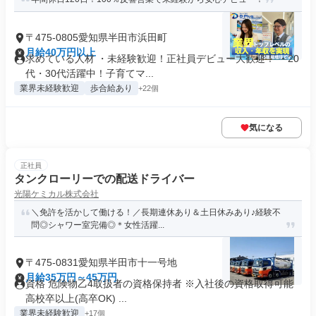
〒475-0805愛知県半田市浜田町
月給40万円以上
求めている人材 ・未経験歓迎！正社員デビュー大歓迎！ ・20
代・30代活躍中！子育てマ...
業界未経験歓迎
歩合給あり
+22個
気になる
正社員
タンクローリーでの配送ドライバー
光陽ケミカル株式会社
＼免許を活かして働ける！／長期連休あり＆土日休みあり♪経験不
問◎シャワー室完備◎＊女性活躍...
〒475-0831愛知県半田市十一号地
月給35万円～45万円
資格 危険物乙4取扱者の資格保持者 ※入社後の資格取得可能
高校卒以上(高卒OK) ...
業界未経験歓迎
+17個