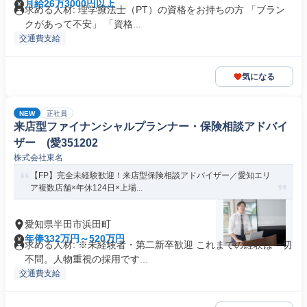
月給26万3000円以上
求める人材: 理学療法士（PT）の資格をお持ちの方 「ブラン
クがあって不安」 「資格...
交通費支給
気になる
NEW
正社員
来店型ファイナンシャルプランナー・保険相談アドバイ
ザー (愛351202
株式会社東名
【FP】完全未経験歓迎！来店型保険相談アドバイザー／愛知エリ
ア複数店舗×年休124日×上場...
愛知県半田市浜田町
年俸332万円～520万円
求める人材: ※未経験者・第二新卒歓迎 これまでの経験は一切
不問。人物重視の採用です...
交通費支給