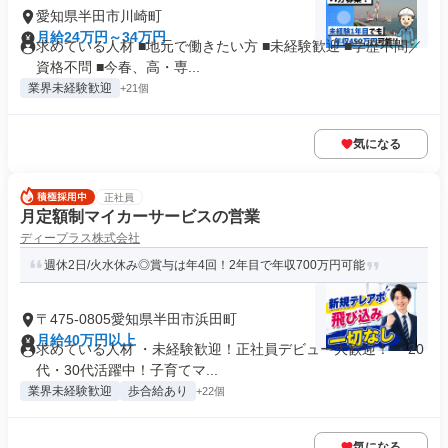
愛知県半田市川崎町
月給24万円～34万円
求めている人材 ■地元で働きたい方 ■未経験歓迎 ■学歴不問／
資格不問 ■今春、高・専...
業界未経験歓迎
+21個
気になる
正社員
月定額制マイカーサービスの営業
ディープラス株式会社
週休2日/火水休み◎賞与は年4回！2年目で年収700万円可能
〒475-0805愛知県半田市浜田町
月給40万円以上
求めている人材 ・未経験歓迎！正社員デビュー大歓迎！ ・20
代・30代活躍中！子育てマ...
業界未経験歓迎
歩合給あり
+22個
気になる