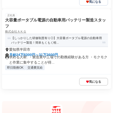
気になる
正社員
大容量ポータブル電源の自動車用バッテリー製造スタッ
フ
株式会社ＡＫＧ
【しっかりした研修制度有り◎】大容量ポータブル電源の自動車用
バッテリー製造！簡単もくもく軽...
愛知県半田市
月給24万8300円～31万2600円
求める人材: ・製造業や工場での勤務経験がある方 ・モクモク
と作業に集中することが得...
即日勤務OK
交通費支給
気になる