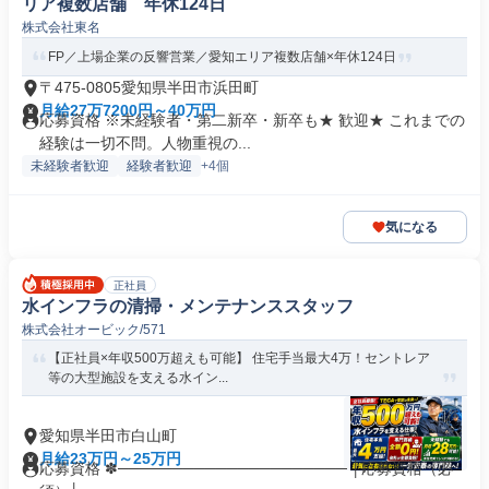
リア複数店舗 年休124日
株式会社東名
FP／上場企業の反響営業／愛知エリア複数店舗×年休124日
〒475-0805愛知県半田市浜田町
月給27万7200円～40万円
応募資格 ※未経験者・第二新卒・新卒も★ 歓迎★ これまでの
経験は一切不問。人物重視の...
未経験者歓迎
経験者歓迎
+4個
気になる
正社員
水インフラの清掃・メンテナンススタッフ
株式会社オービック/571
【正社員×年収500万超えも可能】 住宅手当最大4万！セントレア
等の大型施設を支える水イン...
愛知県半田市白山町
月給23万円～25万円
応募資格 ✽───────────────────── │応募資格（必