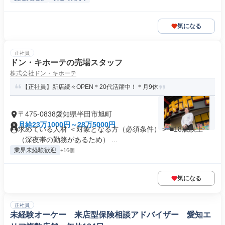
気になる
正社員
ドン・キホーテの売場スタッフ
株式会社ドン・キホーテ
【正社員】新店続々OPEN＊20代活躍中！＊月9休
〒475-0838愛知県半田市旭町
月給23万1000円～28万5000円
求めている人材 ＜対象となる方（必須条件）＞ ■18歳以上
（深夜帯の勤務があるため） ...
業界未経験歓迎
+16個
気になる
正社員
未経験オーケー 来店型保険相談アドバイザー 愛知エ