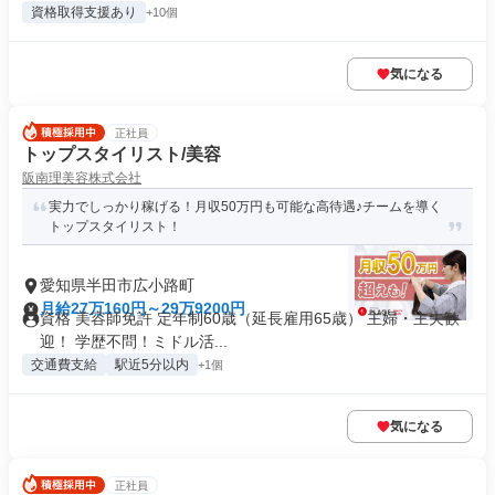
資格取得支援あり
+10個
気になる
正社員
トップスタイリスト/美容
阪南理美容株式会社
実力でしっかり稼げる！月収50万円も可能な高待遇♪チームを導く
トップスタイリスト！
愛知県半田市広小路町
月給27万160円～29万9200円
資格 美容師免許 定年制60歳（延長雇用65歳） 主婦・主夫歓
迎！ 学歴不問！ミドル活...
交通費支給
駅近5分以内
+1個
気になる
正社員