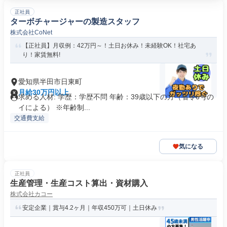
正社員
ターボチャージャーの製造スタッフ
株式会社CoNet
【正社員】月収例：42万円～！土日お休み！未経験OK！社宅あ
り！家賃無料!
愛知県半田市日東町
月給30万円以上
求める人材: 学歴：学歴不問 年齢：39歳以下の方（省令6号の
イによる） ※年齢制...
交通費支給
気になる
正社員
生産管理・生産コスト算出・資材購入
株式会社カコー
安定企業｜賞与4.2ヶ月｜年収450万可｜土日休み