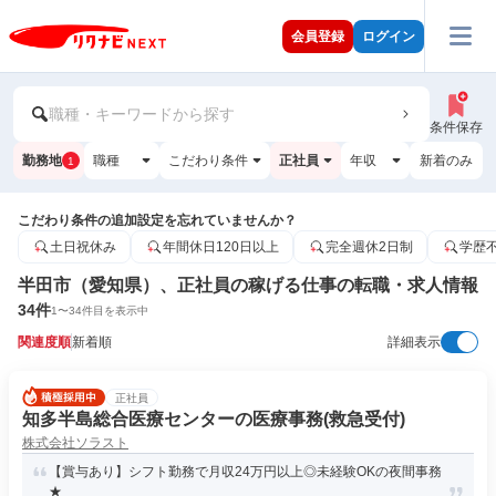
会員登録
ログイン
職種・キーワードから探す
条件保存
勤務地
職種
こだわり条件
正社員
年収
新着のみ
1
こだわり条件の追加設定を忘れていませんか？
土日祝休み
年間休日120日以上
完全週休2日制
学歴
半田市（愛知県）、正社員の稼げる仕事の転職・求人情報
34
件
1
〜
34
件目を表示中
関連度順
新着順
詳細表示
正社員
知多半島総合医療センターの医療事務(救急受付)
株式会社ソラスト
【賞与あり】シフト勤務で月収24万円以上◎未経験OKの夜間事務
★