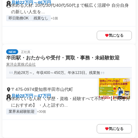
月給22万円～46万円
求める人材: 20代/30代/40代/50代まで幅広く活躍中 自分自身
の新しい人生を...
即日勤務OK
残業なし
+1個
気になる
NEW
正社員
半田駅・おたからや受付・買取・事務・未経験歓迎
東洋企業株式会社
月給28万～。年収400～450万。年休123日。残業無
〒475-0974愛知県半田市山代町
月給28万円～47万円
求めている人材 ＼学歴・資格・経験すべて不問／ 【こんな方
におすすめ】 ・人と話すの...
業界未経験歓迎
+30個
気になる