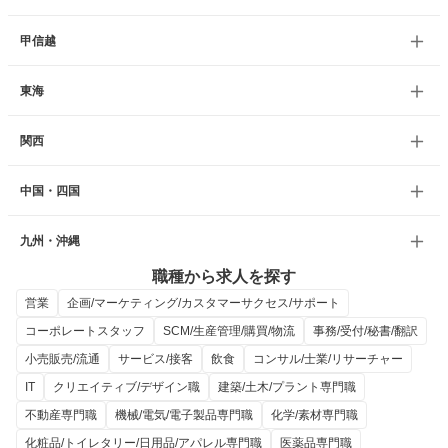
甲信越
東海
関西
中国・四国
九州・沖縄
職種から求人を探す
営業
企画/マーケティング/カスタマーサクセス/サポート
コーポレートスタッフ
SCM/生産管理/購買/物流
事務/受付/秘書/翻訳
小売販売/流通
サービス/接客
飲食
コンサル/士業/リサーチャー
IT
クリエイティブ/デザイン職
建築/土木/プラント専門職
不動産専門職
機械/電気/電子製品専門職
化学/素材専門職
化粧品/トイレタリー/日用品/アパレル専門職
医薬品専門職