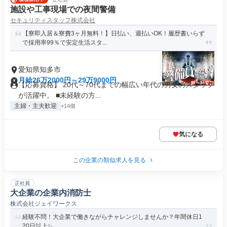
施設や工事現場での夜間警備
セキュリティスタッフ株式会社
【寮即入居＆寮費3ヶ月無料！】日払い、週払いOK！履歴書いらず
で採用率99％で安定生活スタ...
愛知県知多市
月給26万2000円～29万9000円
【応募資格】 20代～70代までの幅広い年代の男女のスタッフ
が活躍中。 ■未経験の方...
主婦・主夫歓迎
+14個
気になる
この企業の類似求人を見る
正社員
大企業の企業内消防士
株式会社ジェイワークス
経験不問！大企業で働きながらチャレンジしませんか？年間休日1
20日以上✨️