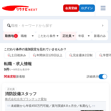
会員登録
ログイン
職種・キーワードから探す
勤務地
職種
こだわり条件
正社員
年収
新着のみ
1
こだわり条件の追加設定を忘れていませんか？
土日祝休み
年間休日120日以上
完全週休2日制
学歴
転職・求人情報
9
件
1
〜
9
件目を表示中
関連度順
新着順
詳細表示
正社員
消防設備スタッフ
株式会社出光プランテック愛知
未経験から年収450万円可能／賞与実績4.8ヵ月分／転勤なし