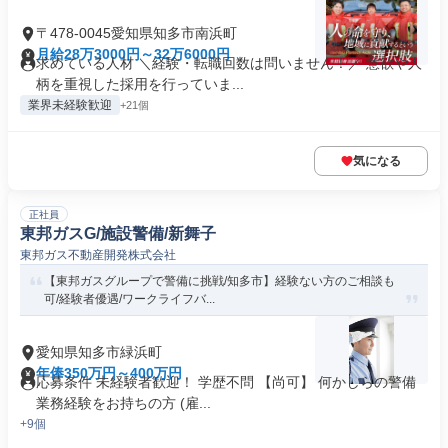
〒478-0045愛知県知多市南浜町
月給28万3000円～32万6000円
求めている人材 ＼経験・転職回数は問いません！／ 意欲や人
柄を重視した採用を行っていま...
業界未経験歓迎
+21個
気になる
正社員
東邦ガスG/施設警備/新舞子
東邦ガス不動産開発株式会社
【東邦ガスグループで警備に挑戦/知多市】経験ない方のご相談も
可/経験者優遇/ワークライフバ...
愛知県知多市緑浜町
年俸350万円～400万円
応募条件 未経験者歓迎！ 学歴不問 【尚可】 何かしらの警備
業務経験をお持ちの方 (雇...
+9個