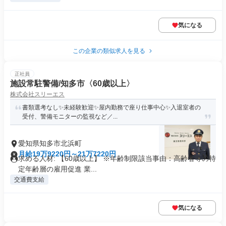
気になる
この企業の類似求人を見る
正社員
施設常駐警備/知多市〈60歳以上〉
株式会社スリーエス
書類選考なし✨未経験歓迎✨屋内勤務で座り仕事中心✨入退室者の
受付、警備モニターの監視など／...
愛知県知多市北浜町
月給19万9220円～21万7220円
求める人材: 【60歳以上】 ※年齢制限該当事由：高齢者等の特
定年齢層の雇用促進 業...
交通費支給
気になる