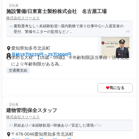
正社員
施設警備/日東富士製粉株式会社 名古屋工場
株式会社スリーエス
書類選考なし✨未経験歓迎✨屋内勤務で座り仕事中心✨入退室者の
受付、警備モニターの監視など／...
愛知県知多市北浜町
月給19万9220円～25万3000円
求める人材: 【18歳～59歳】 ※年齢制限該当事由：法令規定
により年齢制限がある為...
交通費支給
気になる
正社員
建物管理|保全スタッフ
株式会社スリーエス
昇給あり✅未経験歓迎✅研修あり✅安定した環境✅
〒478-0046愛知県知多市北浜町