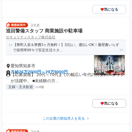
気になる
正社員
巡回警備スタッフ 商業施設や駐車場
セキュリティスタッフ株式会社
【寮即入居＆寮費3ヶ月無料！】日払い、週払いOK！履歴書いらず
で採用率99％で安定生活スタ...
愛知県知多市
月給26万2000円～29万9000円
【応募資格】 20代～70代までの幅広い年代の男女のスタッフ
が活躍中。 ■未経験の方...
主婦・主夫歓迎
+14個
気になる
この企業の類似求人を見る
正社員