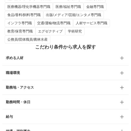
医療機器/理化学機器専門職
医療/福祉専門職
金融専門職
食品/香料/飼料専門職
出版/メディア/芸能/エンタメ専門職
インフラ専門職
交通/運輸/物流専門職
人材サービス専門職
教育/保育専門職
エグゼクティブ
学術研究
公務員/団体職員/農林水産
こだわり条件から求人を探す
求める人材
職場環境
勤務地・アクセス
勤務時間・休日
給与