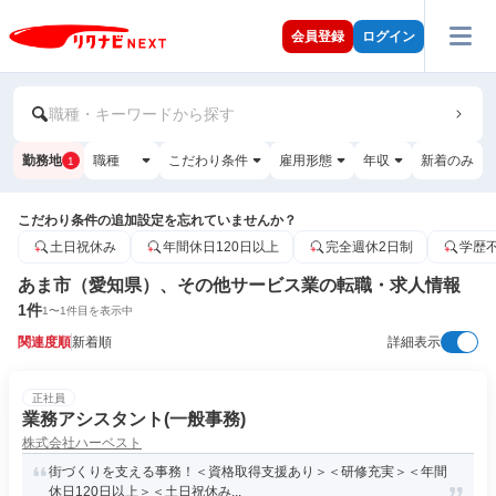
会員登録
ログイン
職種・キーワードから探す
勤務地
職種
こだわり条件
雇用形態
年収
新着のみ
1
こだわり条件の追加設定を忘れていませんか？
土日祝休み
年間休日120日以上
完全週休2日制
学歴
あま市（愛知県）、その他サービス業の転職・求人情報
1
件
1
〜
1
件目を表示中
関連度順
新着順
詳細表示
正社員
業務アシスタント(一般事務)
株式会社ハーベスト
街づくりを支える事務！＜資格取得支援あり＞＜研修充実＞＜年間
休日120日以上＞＜土日祝休み...