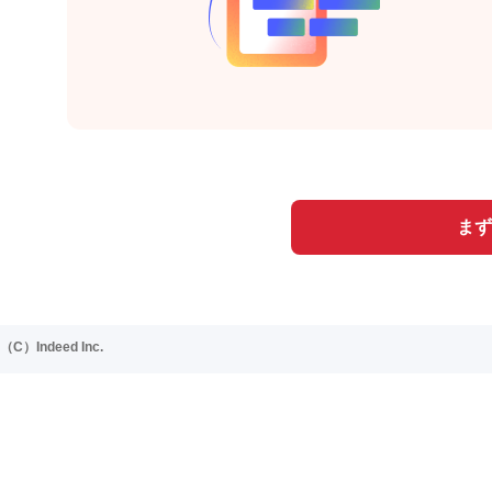
まず
（C）Indeed Inc.