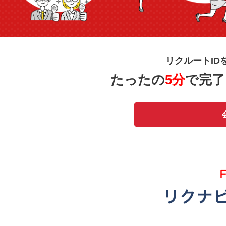
リクルートID
たったの
5分
で完了