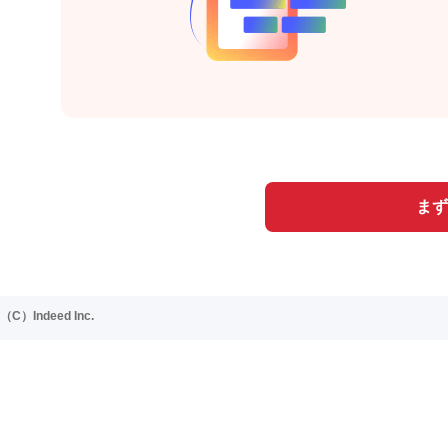
まず
（C）Indeed Inc.