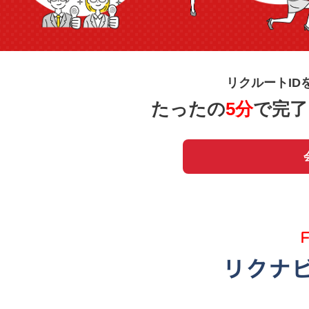
リクルートID
たったの
5分
で完了