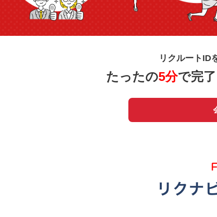
リクルートID
たったの
5分
で完了