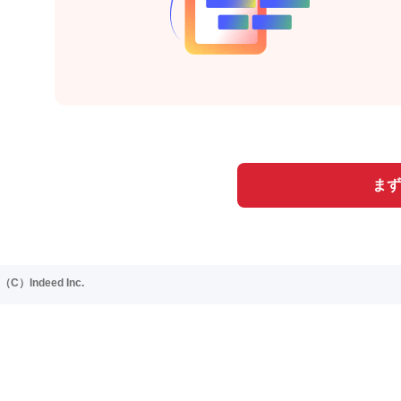
まず
（C）Indeed Inc.