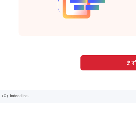
まず
（C）Indeed Inc.