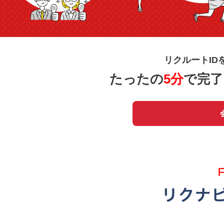
リクルートID
たったの
5分
で完了