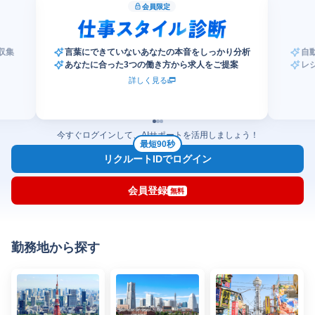
会員限定
収集
言葉にできていないあなたの本音をしっかり分析
自
あなたに合った3つの働き方から求人をご提案
レ
詳しく見る
今すぐログインして、AIサポートを活用しましょう！
最短90秒
リクルートIDでログイン
会員登録
無料
勤務地から探す