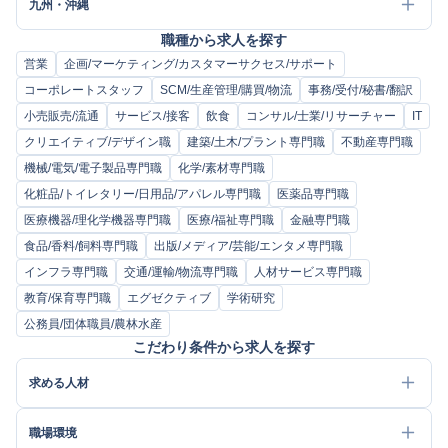
九州・沖縄
職種から求人を探す
営業
企画/マーケティング/カスタマーサクセス/サポート
コーポレートスタッフ
SCM/生産管理/購買/物流
事務/受付/秘書/翻訳
小売販売/流通
サービス/接客
飲食
コンサル/士業/リサーチャー
IT
クリエイティブ/デザイン職
建築/土木/プラント専門職
不動産専門職
機械/電気/電子製品専門職
化学/素材専門職
化粧品/トイレタリー/日用品/アパレル専門職
医薬品専門職
医療機器/理化学機器専門職
医療/福祉専門職
金融専門職
食品/香料/飼料専門職
出版/メディア/芸能/エンタメ専門職
インフラ専門職
交通/運輸/物流専門職
人材サービス専門職
教育/保育専門職
エグゼクティブ
学術研究
公務員/団体職員/農林水産
こだわり条件から求人を探す
求める人材
職場環境