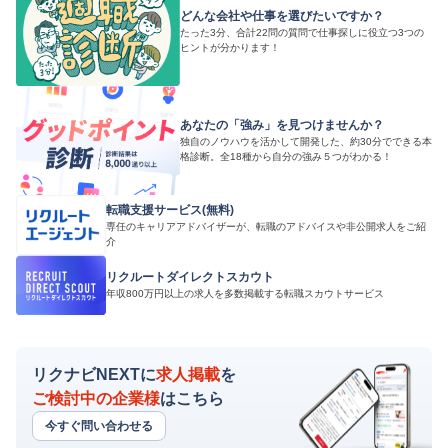
どんな会社や仕事を選びたいですか？
たった3分、合計22問の質問で仕事探しに役立つ3つの
ヒントが分かります！
あなたの「強み」を見つけませんか？
独自のノウハウを活かして開発した、約30分でできる本
格診断。全18種から自分の強み５つがわかる！
転職支援サービス(無料)
専任のキャリアアドバイザーが、転職のアドバイスや非公開求人をご紹
介
リクルートダイレクトスカウト
年収800万円以上の求人を多数掲載する転職スカウトサービス
リクナビNEXTに
求人掲載
を
ご検討中の企業様
はこちら
今すぐ問い合わせる