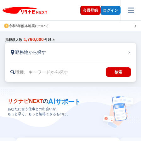
会員登録
ログイン
令和8年熊本地震について
1,760,000
掲載求人数
件以上
勤務地から探す
職種、キーワードから探す
検索
AI
サポート
リクナビNEXT
の
あなたに合う仕事との出会いが、
もっと早く、もっと納得できるものに。