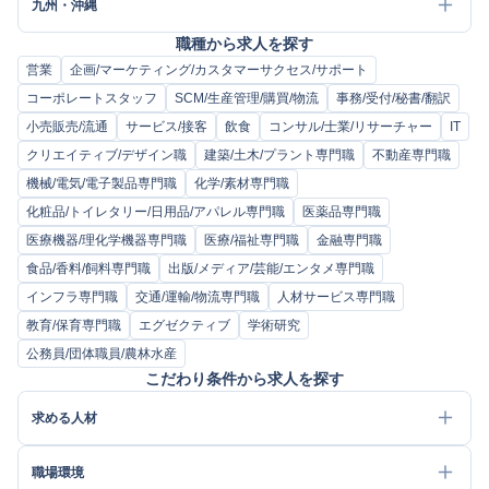
九州・沖縄
職種から求人を探す
営業
企画/マーケティング/カスタマーサクセス/サポート
コーポレートスタッフ
SCM/生産管理/購買/物流
事務/受付/秘書/翻訳
小売販売/流通
サービス/接客
飲食
コンサル/士業/リサーチャー
IT
クリエイティブ/デザイン職
建築/土木/プラント専門職
不動産専門職
機械/電気/電子製品専門職
化学/素材専門職
化粧品/トイレタリー/日用品/アパレル専門職
医薬品専門職
医療機器/理化学機器専門職
医療/福祉専門職
金融専門職
食品/香料/飼料専門職
出版/メディア/芸能/エンタメ専門職
インフラ専門職
交通/運輸/物流専門職
人材サービス専門職
教育/保育専門職
エグゼクティブ
学術研究
公務員/団体職員/農林水産
こだわり条件から求人を探す
求める人材
職場環境