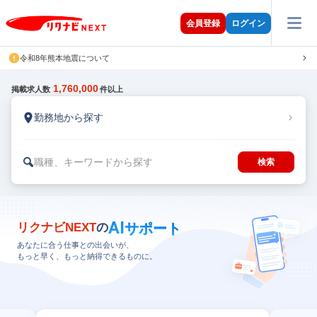
会員登録
ログイン
令和8年熊本地震について
1,760,000
掲載求人数
件以上
勤務地から探す
職種、キーワードから探す
検索
AI
サポート
リクナビNEXT
の
あなたに合う仕事との出会いが、
もっと早く、もっと納得できるものに。