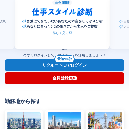
会員限定
収集
言葉にできていないあなたの本音をしっかり分析
自
あなたに合った3つの働き方から求人をご提案
レ
詳しく見る
今すぐログインして、AIサポートを活用しましょう！
最短90秒
リクルートIDでログイン
会員登録
無料
勤務地から探す