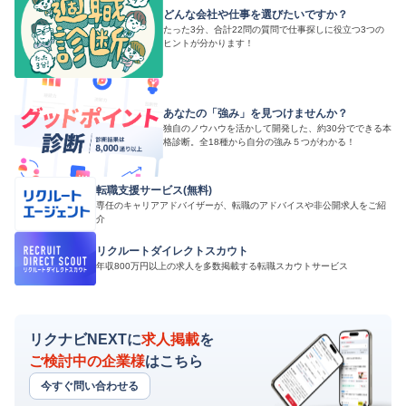
どんな会社や仕事を選びたいですか？
たった3分、合計22問の質問で仕事探しに役立つ3つの
ヒントが分かります！
あなたの「強み」を見つけませんか？
独自のノウハウを活かして開発した、約30分でできる本
格診断。全18種から自分の強み５つがわかる！
転職支援サービス(無料)
専任のキャリアアドバイザーが、転職のアドバイスや非公開求人をご紹
介
リクルートダイレクトスカウト
年収800万円以上の求人を多数掲載する転職スカウトサービス
リクナビNEXTに
求人掲載
を
ご検討中の企業様
はこちら
今すぐ問い合わせる